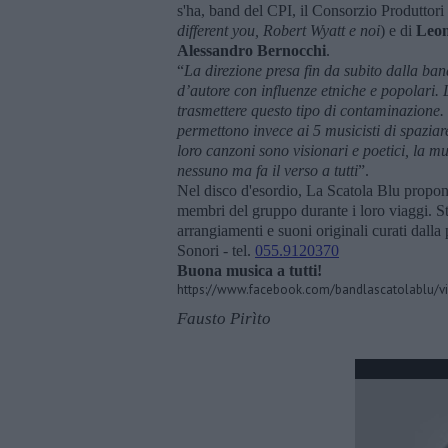
s'ha, band del CPI, il Consorzio Produttori
different you, Robert Wyatt e noi
) e di
Leon
Alessandro Bernocchi
.
“
La direzione presa fin da subito dalla ban
d’au
tore con influenze etniche e popolari. 
trasmettere questo tipo di contaminazione. G
permettono invece ai 5 musicisti di spaziare 
loro canzoni sono visionari e poetici, la m
nessuno ma fa il verso a tutti
”.
Nel disco d'esordio, La Scatola Blu propo
membri del gruppo durante i loro viaggi. St
arrangiamenti e suoni originali curati dalla
Sonori - tel.
055.9120370
Buona musica a tutti!
https://www.facebook.com/bandlascatolablu/
Fausto Pirìto