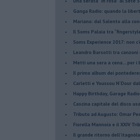
​Una serata “in rosa” al Sete 
Ganga Radio: quando la liber
Mariano: dal Salento alla co
​Il Soms Palaia tra “fingerstyl
Soms Experience 2017: non c'
​Leandro Barsotti tra canzoni
​Metti una sera a cena... per 
​Il primo album dei pontedere
Carletti e Youssou N'Dour da
Happy Birthday, Garage Radio
​Cascina capitale del disco us
Tributo ad Augusto: Omar Pedr
​Fiorella Mannoia e il XXIV Tr
Il grande ritorno dell'itagnò