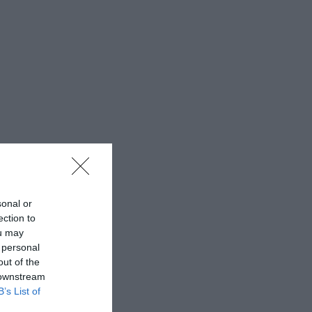
sonal or
ection to
ou may
 personal
out of the
 downstream
B’s List of