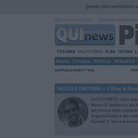
Questo sito contribuisce 
QUI
quotidiano online.
Percorso semplificat
TOSCANA
VALDICORNIA
ELBA
CECINA
L
Home
Cronaca
Politica
Attualità
CAMPIGLIA MARITTIMA
PIO
MUSICA E DINTORNI — il Blog di Faus
FAUSTO PIRITO - Sulle stra
Musica & Spettacolo, già di
del Festival della contamin
Augusto Daolio e del contes
Nomadi” e “Vasco in conce