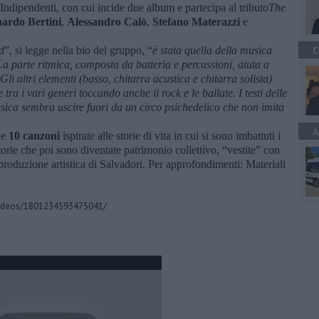
 Indipendenti, con cui incide due album e partecipa al tributo
The
ardo Bertini
,
Alessandro Calò
,
Stefano Materazzi
e
d
”, si legge nella bio del gruppo, “
è stata quella della musica
C
La parte ritmica, composta da batteria e percussioni, aiuta a
li altri elementi (basso, chitarra acustica e chitarra solista)
tra i vari generi toccando anche il rock e le ballate. I testi delle
usica sembra uscire fuori da un circo psichedelico che non imita
A
ne
10 canzoni
ispirate alle storie di vita in cui si sono imbattuti i
orie che poi sono diventate patrimonio collettivo, “vestite” con
 produzione artistica di Salvadori. Per approfondimenti: Materiali
videos/1801234593475041/