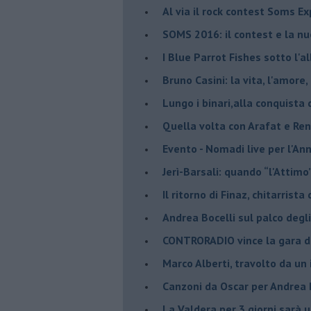
​Al via il rock contest Soms E
​SOMS 2016: il contest e la n
I Blue Parrot Fishes sotto l'a
Bruno Casini: la vita, l'amore,
​Lungo i binari,alla conquist
​Quella volta con Arafat e Re
​Evento - Nomadi live per l'A
Jerì-Barsali: quando “l'Attim
Il ritorno di Finaz, chitarrist
Andrea Bocelli sul palco deg
CONTRORADIO vince la gara d
Marco Alberti, travolto da un 
Canzoni da Oscar per Andrea 
La Valdera per 3 giorni sarà 