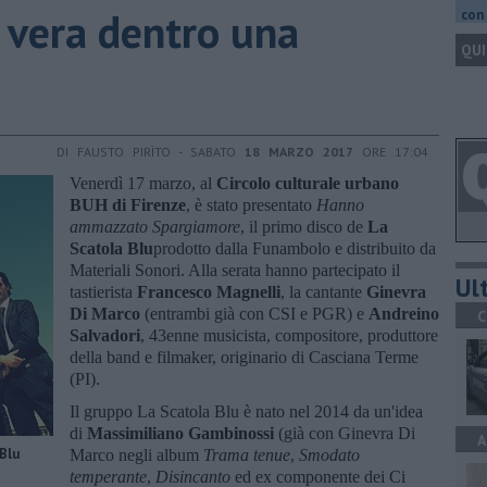
ta vera dentro una
con 
QUI
DI FAUSTO PIRÌTO - SABATO
18 MARZO 2017
ORE 17:04
Venerdì 17 marzo, al
Circolo culturale urbano
BUH di Firenze
, è stato presentato
Hanno
ammazzato Spargiamore
, il primo disco de
La
Scatola Blu
prodotto dalla Funambolo e distribuito da
Materiali Sonori. Alla serata hanno partecipato il
Ult
tastierista
Francesco Magnelli
, la cantante
Ginevra
Di Marco
(entrambi già con CSI e PGR) e
Andreino
C
Salvadori
, 43enne musicista, compositore, produttore
della band e filmaker, originario di Casciana Terme
(PI).
Il gruppo La Scatola Blu è nato nel 2014 da un'idea
di
Massimiliano Gambinossi
(già con Ginevra Di
A
Blu
Marco negli album
Trama tenue
,
Smodato
temperante
,
Disincanto
ed ex componente dei Ci