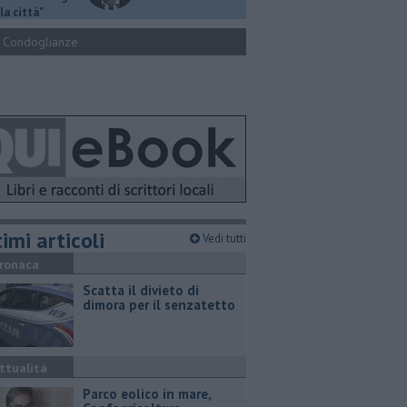
la città"
Condoglianze
imi articoli
Vedi tutti
ronaca
Scatta il divieto di
dimora per il senzatetto
ttualità
Parco eolico in mare,