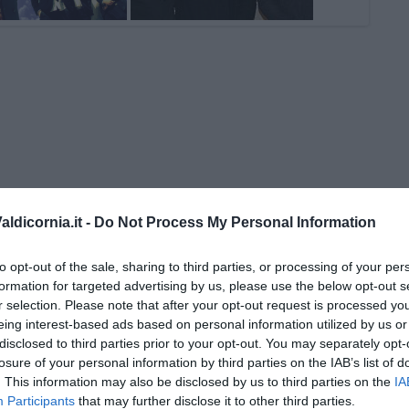
ldicornia.it -
Do Not Process My Personal Information
 di Fausto Pirìto
to opt-out of the sale, sharing to third parties, or processing of your per
re storie
formation for targeted advertising by us, please use the below opt-out s
r selection. Please note that after your opt-out request is processed y
ogno diventa realtà
eing interest-based ads based on personal information utilized by us or
lto”di nome Zio Rock
disclosed to third parties prior to your opt-out. You may separately opt-
losure of your personal information by third parties on the IAB’s list of
a a Pomaia...
. This information may also be disclosed by us to third parties on the
IA
i dopo...
Participants
that may further disclose it to other third parties.