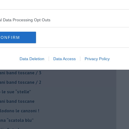
ival di Santa Luce
to la maschera da duro
l Data Processing Opt Outs
 Musica c'è Pace!
nge di “giallo”
CONFIRM
ani band toscane / 4
on Ezio Guaitamacchi
Data Deletion
Data Access
Privacy Policy
o canta Mercedes Sosa
ani band toscane / 3
ani band toscane / 2
 le sue “stelle”
ani band toscane
plodono le canzoni !
una “scatola blu”