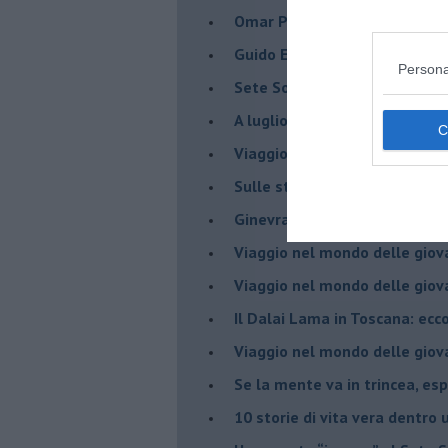
​Omar Pedrini & C. all'Ecofest
Guido Elmi: un romantico sot
Persona
Sete Soís Sete Luas: dove c'è
​A luglio, Forte dei Marmi si ti
Viaggio nel mondo delle giov
Sulle strade del Rock&Roll c
​Ginevra “the voice” Di Marc
Viaggio nel mondo delle giov
​Viaggio nel mondo delle giov
Il Dalai Lama in Toscana: ecco
Viaggio nel mondo delle giov
Se la mente va in trincea, es
​10 storie di vita vera dentro 