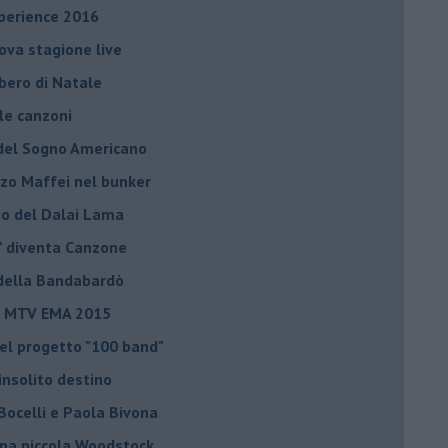
xperience 2016
uova stagione live
lbero di Natale
 le canzoni
a del Sogno Americano
nzo Maffei nel bunker
nno del Dalai Lama
o” diventa Canzone
a della Bandabardò
li MTV EMA 2015
el progetto "100 band"
insolito destino
Bocelli e Paola Bivona
una piccola Woodstock