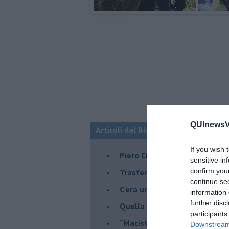
QUInewsVa
Articoli dal Blog “Musica e dintorni”
If you wish 
​Piero Ciampi, i De André e alt
sensitive in
confirm you
​Trasferirsi in Portogallo:il s
continue se
​C'era una volta un “Cane Scio
information 
further disc
Quella volta, con il Dalai Lam
participants
​“Maciste contro tutti”, 25 ann
Downstream 