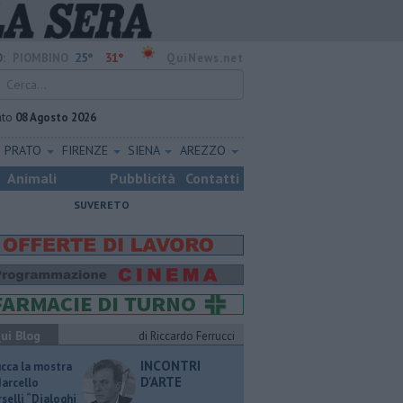
25°
31°
:
PIOMBINO
QuiNews.net
ato
08 Agosto 2026
PRATO
FIRENZE
SIENA
AREZZO
Animali
Pubblicità
Contatti
SUVERETO
ui Blog
di Riccardo Ferrucci
INCONTRI
ucca la mostra
D'ARTE
Marcello
selli “Dialoghi