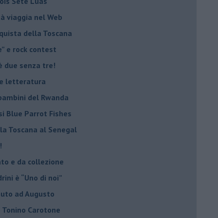
Sóis Sete Luas
tà viaggia nel Web
nquista della Toscana
e” e rock contest
è due senza tre!
 e letteratura
i bambini del Rwanda
si Blue Parrot Fishes
lla Toscana al Senegal
!
ato e da collezione
ini è “Uno di noi”
ibuto ad Augusto
lo Tonino Carotone