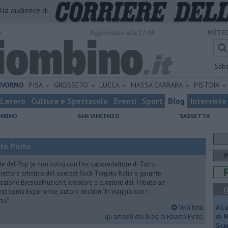
alla audience di
o
Aggiornato alle 17:44
METEO
Sab
IVORNO
PISA
GROSSETO
LUCCA
MASSA CARRARA
PISTOIA
Lavoro
Cultura e Spettacolo
Eventi
Sport
Blog
Interviste
MBINO
SAN VINCENZO
SASSETTA
to Pirìto
de del Pop (e non solo) con l'ex caporedattore di Tutto
rettore artistico del contest Rock Targato Italia e garante
azione BresciaMusicArt, ideatore e curatore del Tributo ad
Q
t Soms Experience, autore dei libri “In viaggio con I
rto”
Vedi tutti
A L
gli articoli del blog di Fausto Pirìto
di 
Scar