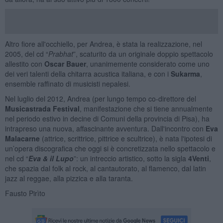
Altro fiore all'occhiello, per Andrea, è stata la realizzazione, nel
2005, del cd “
Prabhat
”, scaturito da un originale doppio spettacolo
allestito con
Oscar Bauer
, unanimemente considerato come uno
dei veri talenti della chitarra acustica italiana, e con i
Sukarma
,
ensemble raffinato di musicisti nepalesi.
Nel luglio del 2012, Andrea (per lungo tempo co-direttore del
Musicastrada Festival
, manifestazione che si tiene annualmente
nel periodo estivo in decine di Comuni della provincia di Pisa), ha
intrapreso una nuova, affascinante avventura. Dall'incontro con
Eva
Malacarne
(attrice, scrittrice, pittrice e scultrice), è nata l'ipotesi di
un’opera discografica che oggi si è concretizzata nello spettacolo e
nel cd “
Eva & il Lupo
”: un intreccio artistico, sotto la sigla
4Venti
,
che spazia dal folk al rock, al cantautorato, al flamenco, dal latin
jazz al reggae, alla pizzica e alla taranta.
Fausto Pirìto