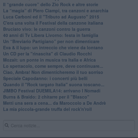
​Il “grande cuore” dello Zio Rock e altre storie
La “magia” di Piero Ciampi, tra canzoni e anarchia
Luca Carboni ed il "Tributo ad Augusto" 2015
C'era una volta il Festival della canzone italiana
Bruciato vivo: le canzoni contro la guerra
40 anni di Tv Libera Livorno: festa in famiglia
Un “Breviario Partigiano” per non dimenticare
Eva & il lupo: un intreccio che viene da lontano
Un CD per la "rinascita" di Claudio Rocchi
Mozait: un ponte in musica tra Italia e Africa
Lo spettacolo, come sempre, deve continuare...
Ciao, Ambra! Non dimenticheremo il tuo sorriso
Speciale Capodanno: i concerti più belli
Quando il "Rock targato Italia" suona toscano...
JIMBO Festival DUEMILA14: arrivano I Nomadi
Burns & Braido: 2 chitarre per il "Blasco"
Metti una sera a cena... da Maroccolo a De Andrè
La mia piccola-grande truffa del rock'n'roll