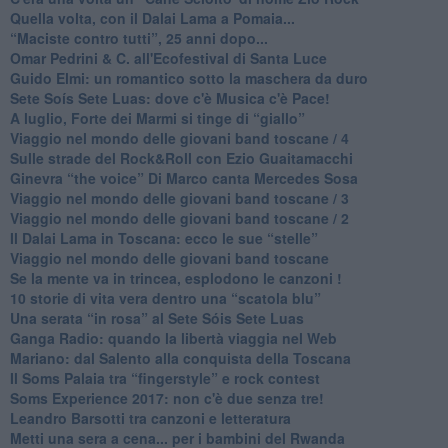
Quella volta, con il Dalai Lama a Pomaia...
​“Maciste contro tutti”, 25 anni dopo...
​Omar Pedrini & C. all'Ecofestival di Santa Luce
Guido Elmi: un romantico sotto la maschera da duro
Sete Soís Sete Luas: dove c'è Musica c'è Pace!
​A luglio, Forte dei Marmi si tinge di “giallo”
Viaggio nel mondo delle giovani band toscane / 4
Sulle strade del Rock&Roll con Ezio Guaitamacchi
​Ginevra “the voice” Di Marco canta Mercedes Sosa
Viaggio nel mondo delle giovani band toscane / 3
​Viaggio nel mondo delle giovani band toscane / 2
Il Dalai Lama in Toscana: ecco le sue “stelle”
Viaggio nel mondo delle giovani band toscane
Se la mente va in trincea, esplodono le canzoni !
​10 storie di vita vera dentro una “scatola blu”
​Una serata “in rosa” al Sete Sóis Sete Luas
Ganga Radio: quando la libertà viaggia nel Web
Mariano: dal Salento alla conquista della Toscana
​Il Soms Palaia tra “fingerstyle” e rock contest
Soms Experience 2017: non c'è due senza tre!
​Leandro Barsotti tra canzoni e letteratura
​Metti una sera a cena... per i bambini del Rwanda