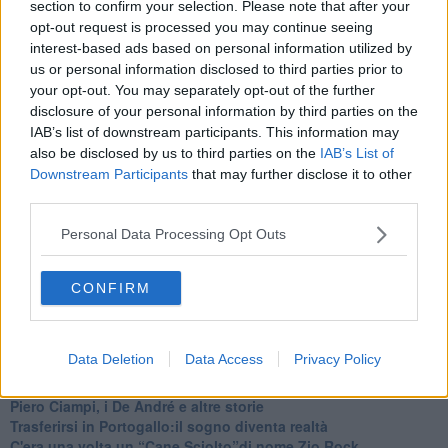
section to confirm your selection. Please note that after your
opt-out request is processed you may continue seeing
interest-based ads based on personal information utilized by
us or personal information disclosed to third parties prior to
your opt-out. You may separately opt-out of the further
disclosure of your personal information by third parties on the
IAB’s list of downstream participants. This information may
also be disclosed by us to third parties on the
IAB’s List of
Downstream Participants
that may further disclose it to other
third parties.
Personal Data Processing Opt Outs
CONFIRM
"Quasi quasi" - 4 Venti
Ti potrebbe interessare anche:
Data Deletion
Data Access
Privacy Policy
Articoli dal Blog “Musica e dintorni” di Fausto Pirìto
​Piero Ciampi, i De André e altre storie
​Trasferirsi in Portogallo:il sogno diventa realtà
​C'era una volta un “Cane Sciolto”di nome Zio Rock