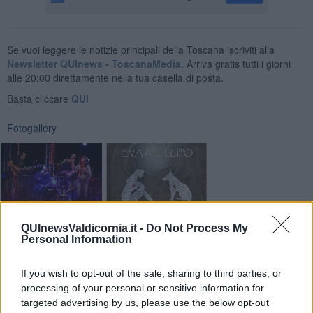
Se vuoi leggere le notizie principali della Toscana iscriviti alla
Newsletter QUInews - ToscanaMedia.
Arriva gratis tutti i giorni
alle 20:00 direttamente nella tua casella di posta.
Basta cliccare
QUI
Fotogallery
QUInewsValdicornia.it -
Do Not Process My
Personal Information
Videogallery
If you wish to opt-out of the sale, sharing to third parties, or
processing of your personal or sensitive information for
targeted advertising by us, please use the below opt-out