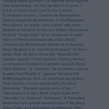
​Toscana suona giovane? La risposta della Regione
Caro governatore, che fine ha fatto il tuo post ?
S.O.S. in chiave rock: caro Enrico ti scrivo...
Tu chiamale se vuoi... Canzoni da Marciapiede!
​Tutta la magia del Mediterraneo a Villa Malaspina
​Pino Scotto: un rocker “duro e puro” alla mèta!
​Quando la Canzone fa rima con Kafka e Rivoluzione
​Fortis:la “lunga corsa” di un cantautore di razza
Alice e il Premio Internazionale della Libertà
​L'incanto del Mediterraneo abbraccia la Toscana
​Diego Spagnoli e la “macchina da guerra” di Vasco
​Guido Elmi: da Vasco Rossi alla “beautiful life”
​Castelo: quando il fado incontrò i Rolling Stones
La censura di Facebook si abbatte sul club Tenco
Fabio Balzano: 10 “minestre” tra sarcasmo e poesia
Angela (Vox) Baraldi: il “gigante” dei post-CSI
​SOMS experience 2015: un avventura da ripetere !
Omar Pedrini: il cuore grande dello Zio Rock
Della serie: “Eravamo quattro amici al bar…”
I Banafratta in finale a Rock targato Italia 2015
"Sonorika" in mostra al "Germoglio" di Pontedera
​Saturnino,il più grande bassista dopo il Big Bang
​Gomo Tulku, un Lama-rapper in difesa del Tibet