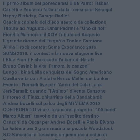
​Il primo album dei pontederesi Blue Parrot Fishes
Carletti e Youssou N'Dour dalla Toscana al Senegal
Happy Birthday, Garage Radio!
​Cascina capitale del disco usato e da collezione
Tributo ad Augusto: Omar Pedrini è “Uno di noi”
​Fiorella Mannoia e il XXIV Tributo ad Augusto
Il grande ritorno dell'itagnòlo Tonino Carotone
​Al via il rock contest Soms Experience 2016
​SOMS 2016: il contest e la nuova stagione live
I Blue Parrot Fishes sotto l'albero di Natale
Bruno Casini: la vita, l'amore, le canzoni
​Lungo i binari,alla conquista del Sogno Americano
​Quella volta con Arafat e Renzo Maffei nel bunker
​Evento - Nomadi live per l'Anno del Dalai Lama
Jerì-Barsali: quando “l'Attimo” diventa Canzone
Il ritorno di Finaz, chitarrista della Bandabardò
Andrea Bocelli sul palco degli MTV EMA 2015
CONTRORADIO vince la gara del progetto "100 band"
Marco Alberti, travolto da un insolito destino
Canzoni da Oscar per Andrea Bocelli e Paola Bivona
La Valdera per 3 giorni sarà una piccola Woodstock
S.O.S musica in Toscana: un percorso a ostacoli