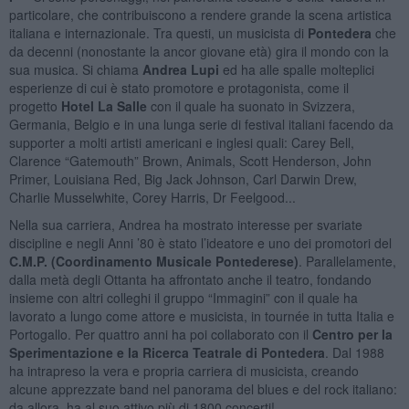
particolare, che contribuiscono a rendere grande la scena artistica
italiana e internazionale. Tra questi, un musicista di
Pontedera
che
da decenni (nonostante la ancor giovane età) gira il mondo con la
sua musica. Si chiama
Andrea Lupi
ed ha alle spalle molteplici
esperienze di cui è stato promotore e protagonista, come il
progetto
Hotel La Salle
con il quale ha suonato in Svizzera,
Germania, Belgio e in una lunga serie di festival italiani facendo da
supporter a molti artisti americani e inglesi quali: Carey Bell,
Clarence “Gatemouth” Brown, Animals, Scott Henderson, John
Primer, Louisiana Red, Big Jack Johnson, Carl Darwin Drew,
Charlie Musselwhite, Corey Harris, Dr Feelgood...
Nella sua carriera, Andrea ha mostrato interesse per svariate
discipline e negli Anni ’80 è stato l’ideatore e uno dei promotori del
C.M.P. (Coordinamento Musicale Pontederese)
. Parallelamente,
dalla metà degli Ottanta ha affrontato anche il teatro, fondando
insieme con altri colleghi il gruppo “Immagini” con il quale ha
lavorato a lungo come attore e musicista, in tournée in tutta Italia e
Portogallo. Per quattro anni ha poi collaborato con il
Centro per la
Sperimentazione e la Ricerca Teatrale di Pontedera
. Dal 1988
ha intrapreso la vera e propria carriera di musicista, creando
alcune apprezzate band nel panorama del blues e del rock italiano:
da allora, ha al suo attivo più di 1800 concerti!