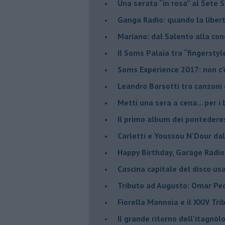
​Una serata “in rosa” al Sete 
Ganga Radio: quando la liber
Mariano: dal Salento alla co
​Il Soms Palaia tra “fingerstyl
Soms Experience 2017: non c'
​Leandro Barsotti tra canzoni
​Metti una sera a cena... per 
​Il primo album dei pontedere
Carletti e Youssou N'Dour da
Happy Birthday, Garage Radio
​Cascina capitale del disco us
Tributo ad Augusto: Omar Pedr
​Fiorella Mannoia e il XXIV Tr
Il grande ritorno dell'itagnò