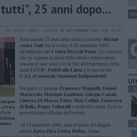
tutti”, 25 anni dopo...
QUI
DI FAUSTO PIRÌTO - GIOVEDÌ
07 SETTEMBRE 2017
ORE 08:14
Sono passati 25 anni dello storico concerto
Maciste
contro Tutti
che si svolse il 18 settembre 1992
all'anfiteatro del
Centro Pecci di Prato
. Un concerto
che ha segnato la storia della musica indipendente
toscana (e non solo) con la fine dell'esperienza della
band
CCCP - Fedeli alla Linea
e la nascita dei
C.S.I. (Consorzio Suonatori Indipendenti)
Ult
Sul palco ci saranno
Francesco Magnelli, Gianni
A
Maroccolo, Massimo Zamboni, Giorgio Canali,
Ginevra Di Marco, Fatur, Max Collini, Francesco
trae gran
di Bella, Peppe Voltarelli
e molti altri ospiti. Ecco la
e a Prato
?) c'è
presentazione ufficiale dell'evento:
l'ultima
ttembre
A
«
Il 13 settembre 1990, data d’uscita del doppio
album
Epica Etica Etnica Pathos
, segna