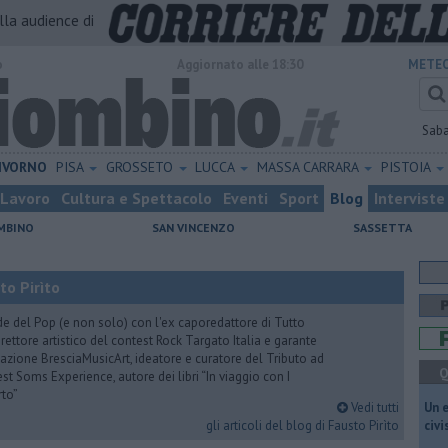
alla audience di
o
Aggiornato alle 18:30
METEO
Sab
IVORNO
PISA
GROSSETO
LUCCA
MASSA CARRARA
PISTOIA
Lavoro
Cultura e Spettacolo
Eventi
Sport
Blog
Interviste
MBINO
SAN VINCENZO
SASSETTA
to Pirìto
de del Pop (e non solo) con l'ex caporedattore di Tutto
rettore artistico del contest Rock Targato Italia e garante
azione BresciaMusicArt, ideatore e curatore del Tributo ad
Q
t Soms Experience, autore dei libri “In viaggio con I
rto”
Vedi tutti
​Un 
gli articoli del blog di Fausto Pirìto
civ