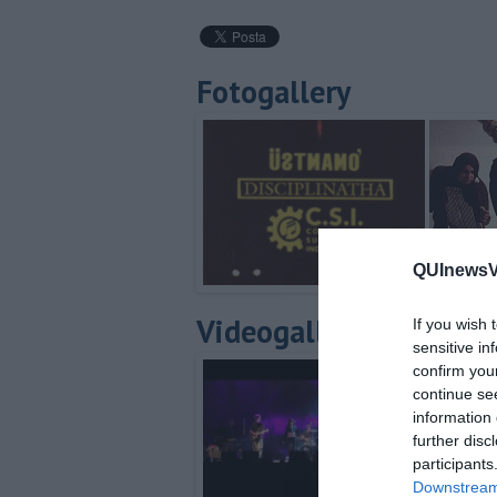
Fotogallery
QUInewsVa
Videogallery
If you wish 
sensitive in
confirm you
continue se
information 
further disc
participants
Downstream 