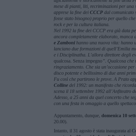
ufficialmente e storicamente la fine della F
mese di pianti, liti, recriminazioni per u
apprese la fine dei
CCCP
dal comunicato s
fosse stato bisogno) proprio per quello che r
rock e per la cultura italiana.
Nel 1992 la fine dei CCCP era già data per 
ancora completamente elaborato, manca an
e Zamboni
hanno una nuova vita: hanno un
lanciano due formazioni di quell’Emilia 
e i Disciplinatha. L’allora direttore degli 
qualcosa. Senza impegno
”. Qualcosa che n
ringraziamento. Che sia un’occasione per as
disco potente e bellissimo di due anni prim
Fu così che partirono le prove. A Prato app
Colline
del 1992: un manifesto che ricordav
scena il 18 settembre 1992 all’Anfiteatro 
Adesso, a 25 anni da quel concerto che se
con una festa in omaggio a quello spettacol
Appuntamento, dunque,
domenica 10 set
20.00).
Intanto, il 31 agosto è stata inaugurata al 