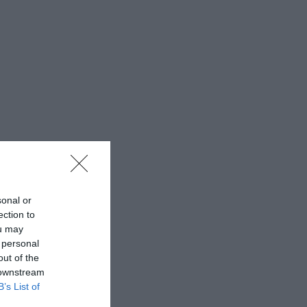
sonal or
ection to
ou may
 personal
out of the
 downstream
B’s List of