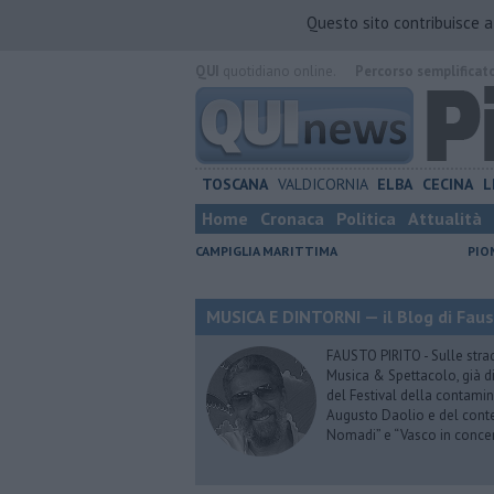
Questo sito contribuisce 
QUI
quotidiano online.
Percorso semplificat
TOSCANA
VALDICORNIA
ELBA
CECINA
L
Home
Cronaca
Politica
Attualità
CAMPIGLIA MARITTIMA
PIO
MUSICA E DINTORNI — il Blog di Faus
FAUSTO PIRITO - Sulle stra
Musica & Spettacolo, già di
del Festival della contamin
Augusto Daolio e del contes
Nomadi” e “Vasco in conce