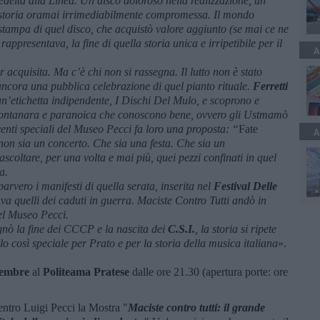
edeltà alla Linea.
Un disco doloroso nella realizzazione, un
na storia oramai irrimediabilmente compromessa. Il mondo
tampa di quel disco, che acquistò valore aggiunto (se mai ce ne
appresentava, la fine di quella storia unica e irripetibile per il
A
acquisita. Ma c’è chi non si rassegna. Il lutto non è stato
cora una pubblica celebrazione di quel pianto rituale.
Ferretti
’etichetta indipendente, I Dischi Del Mulo, e scoprono e
montanara e paranoica che conoscono bene, ovvero gli Ustmamò
eventi speciali del Museo Pecci fa loro una proposta: “
Fate
A
on sia un concerto. Che sia una festa. Che sia un
coltare, per una volta e mai più, quei pezzi confinati in quel
a.
arvero i manifesti di quella serata, inserita nel
Festival Delle
a quelli dei caduti in guerra. Maciste Contro Tutti andò in
del Museo Pecci.
gnò la fine dei CCCP e la nascita dei
C.S.I.
, la storia si ripete
o così speciale per Prato e per la storia della musica italiana
».
tembre
al
Politeama Pratese
dalle ore 21.30 (apertura porte: ore
Centro Luigi Pecci la Mostra "
Maciste contro tutti: il grande