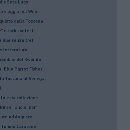
Sóis Sete Luas
tà viaggia nel Web
nquista della Toscana
e” e rock contest
è due senza tre!
 e letteratura
i bambini del Rwanda
si Blue Parrot Fishes
lla Toscana al Senegal
!
ato e da collezione
ini è “Uno di noi”
ibuto ad Augusto
lo Tonino Carotone