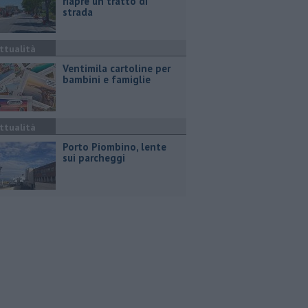
riapre un tratto di
strada
ttualità
Ventimila cartoline per
bambini e famiglie
ttualità
Porto Piombino, lente
sui parcheggi