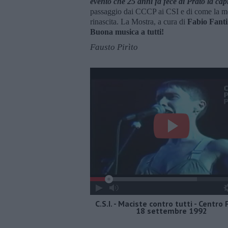
evento che 25 anni fa fece di Prato la cap
passaggio dai CCCP ai CSI e di come la mo
rinascita. La Mostra, a cura di
Fabio Fanti
Buona musica a tutti!
Fausto Pirìto
C.S.I. - Maciste contro tutti - Centro P
18 settembre 1992