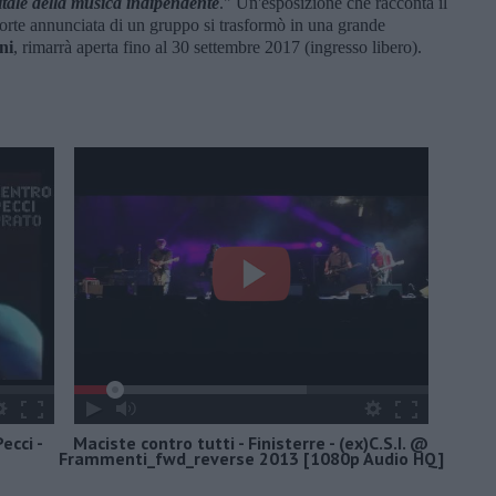
itale della musica indipendente
." Un'esposizione che racconta il
rte annunciata di un gruppo si trasformò in una grande
ni
, rimarrà aperta fino al 30 settembre 2017 (ingresso libero).
ecci -
Maciste contro tutti - Finisterre - (ex)C.S.I. @
Frammenti_fwd_reverse 2013 [1080p Audio HQ]