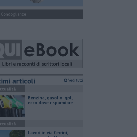
Condoglianze
imi articoli
Vedi tutti
ttualità
​Benzina, gasolio, gpl,
ecco dove risparmiare
ttualità
Lavori in via Cerrini,