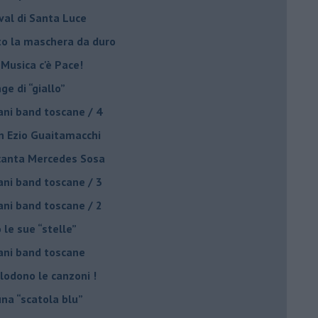
ival di Santa Luce
to la maschera da duro
 Musica c'è Pace!
nge di “giallo”
ani band toscane / 4
on Ezio Guaitamacchi
o canta Mercedes Sosa
ani band toscane / 3
ani band toscane / 2
 le sue “stelle”
ani band toscane
plodono le canzoni !
una “scatola blu”