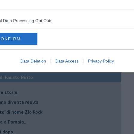
l Data Processing Opt Outs
CONFIRM
Data Deletion
Data Access
Privacy Policy
 di Fausto Pirìto
re storie
ogno diventa realtà
lto”di nome Zio Rock
a a Pomaia...
i dopo...