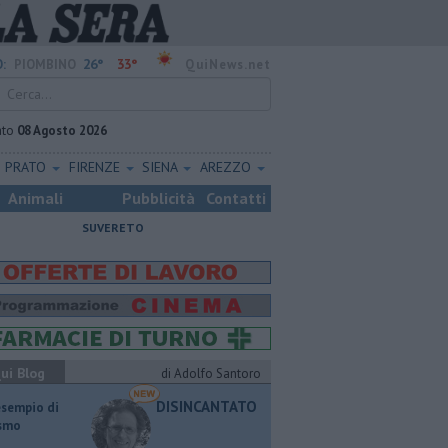
26°
33°
:
PIOMBINO
QuiNews.net
ato
08 Agosto 2026
PRATO
FIRENZE
SIENA
AREZZO
Animali
Pubblicità
Contatti
SUVERETO
ui Blog
di Adolfo Santoro
DISINCANTATO
esempio di
ismo