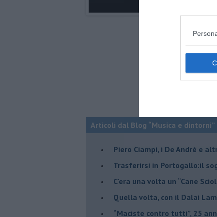
Persona
Articoli dal Blog “Musica e dintorni”
​Piero Ciampi, i De André e alt
​Trasferirsi in Portogallo:il s
​C'era una volta un “Cane Scio
Quella volta, con il Dalai Lam
​“Maciste contro tutti”, 25 ann