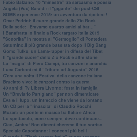
Fabio Balzano: 10 “minestre” tra sarcasmo e poesia
Angela (Vox) Baraldi: il “gigante” dei post-CSI
​SOMS experience 2015: un avventura da ripetere !
Omar Pedrini: il cuore grande dello Zio Rock
Della serie: “Eravamo quattro amici al bar…”
I Banafratta in finale a Rock targato Italia 2015
"Sonorika" in mostra al "Germoglio" di Pontedera
​Saturnino,il più grande bassista dopo il Big Bang
​Gomo Tulku, un Lama-rapper in difesa del Tibet
​Il “grande cuore” dello Zio Rock e altre storie
La “magia” di Piero Ciampi, tra canzoni e anarchia
Luca Carboni ed il "Tributo ad Augusto" 2015
C'era una volta il Festival della canzone italiana
Bruciato vivo: le canzoni contro la guerra
40 anni di Tv Libera Livorno: festa in famiglia
Un “Breviario Partigiano” per non dimenticare
Eva & il lupo: un intreccio che viene da lontano
Un CD per la "rinascita" di Claudio Rocchi
Mozait: un ponte in musica tra Italia e Africa
Lo spettacolo, come sempre, deve continuare...
Ciao, Ambra! Non dimenticheremo il tuo sorriso
Speciale Capodanno: i concerti più belli
Quando il "Rock targato Italia" suona toscano...