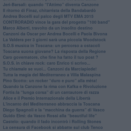
Jerì-Barsali: quando “l'Attimo” diventa Canzone
Il ritorno di Finaz, chitarrista della Bandabardò
Andrea Bocelli sul palco degli MTV EMA 2015
CONTRORADIO vince la gara del progetto "100 band"
Marco Alberti, travolto da un insolito destino
Canzoni da Oscar per Andrea Bocelli e Paola Bivona
La Valdera per 3 giorni sarà una piccola Woodstock
S.O.S musica in Toscana: un percorso a ostacoli
​Toscana suona giovane? La risposta della Regione
Caro governatore, che fine ha fatto il tuo post ?
S.O.S. in chiave rock: caro Enrico ti scrivo...
Tu chiamale se vuoi... Canzoni da Marciapiede!
​Tutta la magia del Mediterraneo a Villa Malaspina
​Pino Scotto: un rocker “duro e puro” alla mèta!
​Quando la Canzone fa rima con Kafka e Rivoluzione
​Fortis:la “lunga corsa” di un cantautore di razza
Alice e il Premio Internazionale della Libertà
​L'incanto del Mediterraneo abbraccia la Toscana
​Diego Spagnoli e la “macchina da guerra” di Vasco
​Guido Elmi: da Vasco Rossi alla “beautiful life”
​Castelo: quando il fado incontrò i Rolling Stones
La censura di Facebook si abbatte sul club Tenco