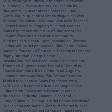
Se la mente va in trincea, esplodono le canzoni !
​10 storie di vita vera dentro una “scatola blu”
​Una serata “in rosa” al Sete Sóis Sete Luas
Ganga Radio: quando la libertà viaggia nel Web
Mariano: dal Salento alla conquista della Toscana
​Il Soms Palaia tra “fingerstyle” e rock contest
Soms Experience 2017: non c'è due senza tre!
​Leandro Barsotti tra canzoni e letteratura
​Metti una sera a cena... per i bambini del Rwanda
​Il primo album dei pontederesi Blue Parrot Fishes
Carletti e Youssou N'Dour dalla Toscana al Senegal
Happy Birthday, Garage Radio!
​Cascina capitale del disco usato e da collezione
Tributo ad Augusto: Omar Pedrini è “Uno di noi”
​Fiorella Mannoia e il XXIV Tributo ad Augusto
Il grande ritorno dell'itagnòlo Tonino Carotone
​Al via il rock contest Soms Experience 2016
​SOMS 2016: il contest e la nuova stagione live
I Blue Parrot Fishes sotto l'albero di Natale
Bruno Casini: la vita, l'amore, le canzoni
​Lungo i binari,alla conquista del Sogno Americano
​Quella volta con Arafat e Renzo Maffei nel bunker
​Evento - Nomadi live per l'Anno del Dalai Lama