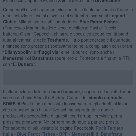
Francesco Caprini e Franco Sainini dello studio
DivinAzione
.
Come molti di voi sapranno, vincitori della finale nazionale di questa
manifestazione, che si è svolta nel settembre scorso al
Legend
Club
di Milano, sono stati i pontederesi
Blue Parrot Fishes
(Francesco Marino, tastiere, voce e chitarra; Ravi di Tuccio,
batteria; Gianni Capecchi, chitarre e voce), ex aequo con la band
tutta al femminile delle
Testharde
. Il trio pontederese e il quartetto
riminese sono presenti rispettivamente nella compilation con i brani
“
Dilanyopolih
” e “
Fuggi via
” e nell'album ci sono anche i
Menestrelli di Banafratta
(pure loro di Pontedera e finalisti a RTI)
con “
El Buttero
”.
L'affermazione delle due
band toscane
, scoperte e lanciate l'anno
scorso da Luca Rinaldi e Andrea Catarsi del
circolo culturale
SOMS
di Palaia, non è passata inosservata tra gli addetti ai lavori
che ora aspettano i nuovi live act ma soprattutto le nuove
produzioni discografiche di questi nostri gruppi, previste per la
prossima primavera. Ne torneremo dunque a parlare presto.
Per saperne di più, visitate le pagine Facebook:
Rock Targato
Italia
-
Blue Parrot Fishes - BPF
-
Menestrelli di Banafratta