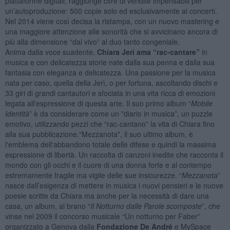
piattaforme digitali, raggiunge cifre di vendite impensabili per
un’autoproduzione: 500 copie solo ed esclusivamente ai concerti.
Nel 2014 viene così decisa la ristampa, con un nuovo mastering e
una maggiore attenzione alle sonorità che si avvicinano ancora di
più alla dimensione “dal vivo” al duo tanto congeniale.
Anima dalla voce suadente,
Chiara Jerì ama “rac-cantare”
in
musica e con delicatezza storie nate dalla sua penna e dalla sua
fantasia con eleganza e delicatezza. Una passione per la musica
nata per caso, quella della Jerì, o per fortuna, ascoltando dischi e
33 giri di grandi cantautori e sfociata in una vita ricca di emozioni
legata all'espressione di questa arte. Il suo primo album “
Mobile
Identità
” è da considerare come un "diario in musica”, un puzzle
emotivo, utilizzando pezzi che “rac-cantano” la vita di Chiara fino
alla sua pubblicazione."Mezzanota", il suo ultimo album, è
l'emblema dell'abbandono totale delle difese e quindi la massima
espressione di libertà. Un raccolta di canzoni inedite che racconta il
mondo con gli occhi e il cuore di una donna forte e al contempo
estremamente fragile ma vigile delle sue insicurezze. “
Mezzanota
”
nasce dall’esigenza di mettere in musica i nuovi pensieri e le nuove
poesie scritte da Chiara ma anche per la necessità di dare una
casa, un album, al brano “
Il Notturno dalle Parole scomposte
”, che
vinse nel 2009 il concorso musicale “Un notturno per Faber”
organizzato a Genova dalla
Fondazione De André
e MySpace