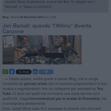
contest Soms Experience, autore dei libri “In viaggio con I
Nomadi” e “Vasco in concerto”
,
Venerdì
ore 12:30
Blog
06 Novembre 2015
Jerì-Barsali: quando “l'Attimo” diventa
Canzone
. —
Capita spesso, anche grazie a questo Blog, che io venga
contattato da
giovani artisti
che mi scrivono proponendomi la loro
musica e segnalandomi i link cui collegarmi per ascoltarli su
You
Tube
. Ci sono poi quelli che mi inviano una copia del loro cd e
quelli che, magari
incontrandomi per le strade di Pontedera
, me
li consegnano direttamente.
Ecco, quest'ultima cosa mi è successa di recente con una cara