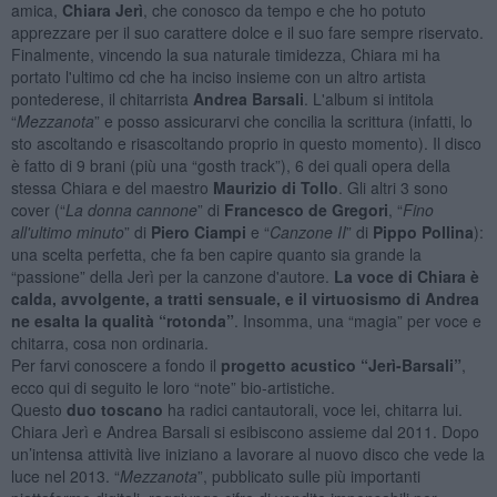
amica,
Chiara Jerì
, che conosco da tempo e che ho potuto
apprezzare per il suo carattere dolce e il suo fare sempre riservato.
Finalmente, vincendo la sua naturale timidezza, Chiara mi ha
portato l'ultimo cd che ha inciso insieme con un altro artista
pontederese, il chitarrista
Andrea Barsali
. L'album si intitola
“
Mezzanota
” e posso assicurarvi che concilia la scrittura (infatti, lo
sto ascoltando e risascoltando proprio in questo momento). Il disco
è fatto di 9 brani (più una “gosth track”), 6 dei quali opera della
stessa Chiara e del maestro
Maurizio di Tollo
. Gli altri 3 sono
cover (“
La donna cannone
” di
Francesco de Gregori
, “
Fino
all'ultimo minuto
” di
Piero Ciampi
e “
Canzone II
” di
Pippo Pollina
):
una scelta perfetta, che fa ben capire quanto sia grande la
“passione” della Jerì per la canzone d'autore.
La voce di Chiara è
calda, avvolgente, a tratti sensuale, e il virtuosismo di Andrea
ne esalta la qualità
“rotonda”
. Insomma, una “magia” per voce e
chitarra, cosa non ordinaria.
Per farvi conoscere a fondo il
progetto acustico “Jerì-Barsali”
,
ecco qui di seguito le loro “note” bio-artistiche.
Questo
duo toscano
ha radici cantautorali, voce lei, chitarra lui.
Chiara Jerì e Andrea Barsali si esibiscono assieme dal 2011. Dopo
un’intensa attività live iniziano a lavorare al nuovo disco che vede la
luce nel 2013. “
Mezzanota
”, pubblicato sulle più importanti