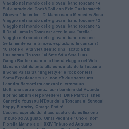
Viaggio nel mondo delle giovani band toscane / 4
Sulle strade del Rock&Roll con Ezio Guaitamacchi
​Ginevra “the voice” Di Marco canta Mercedes Sosa
Viaggio nel mondo delle giovani band toscane / 3
​Viaggio nel mondo delle giovani band toscane / 2
Il Dalai Lama in Toscana: ecco le sue “stelle”
Viaggio nel mondo delle giovani band toscane
Se la mente va in trincea, esplodono le canzoni !
​10 storie di vita vera dentro una “scatola blu”
​Una serata “in rosa” al Sete Sóis Sete Luas
Ganga Radio: quando la libertà viaggia nel Web
Mariano: dal Salento alla conquista della Toscana
​Il Soms Palaia tra “fingerstyle” e rock contest
Soms Experience 2017: non c'è due senza tre!
​Leandro Barsotti tra canzoni e letteratura
​Metti una sera a cena... per i bambini del Rwanda
​Il primo album dei pontederesi Blue Parrot Fishes
Carletti e Youssou N'Dour dalla Toscana al Senegal
Happy Birthday, Garage Radio!
​Cascina capitale del disco usato e da collezione
Tributo ad Augusto: Omar Pedrini è “Uno di noi”
​Fiorella Mannoia e il XXIV Tributo ad Augusto