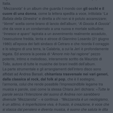
Italia.
“
Mezzanota
” è un album che guarda il mondo con
gli occhi e il
cuore di una donna
, come la lettera spedita a voce, intitolata “
La
Ballata della Ginestra
” e diretta a chi non si è potuto accarezzare;
“
Vorrei
” scelta come brano di lancio dell’album; “
A Goccia A Goccia
”
che da voce a un condannato a una nuova e mortale solitudine;
“
Innesco e sparo
” ispirata a un avvenimento realmente accaduto,
l’esecuzione fredda, lenta e atroce di Giannino Losardo (21 giugno
1980) all’epoca dei fatti sindaco di Cetraro e che ricorda il coraggio
e lo sdegno di una terra, la Calabria, a cui la Jerì è profondamente
legata. Ed ancora la poesia di “
Amore mio hai ragione
” pezzo
potente, intimo e melodioso, interamente scritto da Maurizio di
Tollo, autore di tutte le musiche dei brani inediti dell’album.
La parte strumentale e gli arrangiamenti dell’intero disco sono
affidati ad Andrea Barsali,
chitarrista trasversale nei vari generi,
dalla classica al rock, dal folk al pop
, che è il sostegno,
l’armonia, colui che rende possibile l’imprescindibile legame tra
musica e parole, così come la stessa Chiara Jerì dichiara: «
Tutte le
parole senza l’Intenzione del suono di Andrea non sarebbero
divenute
“Mezzanota” – e continua - “Mezzanota
è un neologismo,
è un attimo, è imperfezione viva, è fruscio, è creazione, è voce che
si stacca dal pensiero e diventa musica, è suono che saluta le dita