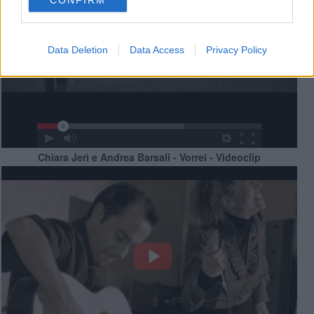
Data Deletion
Data Access
Privacy Policy
Chiara Jerì e Andrea Barsali - Vorrei - Videoclip