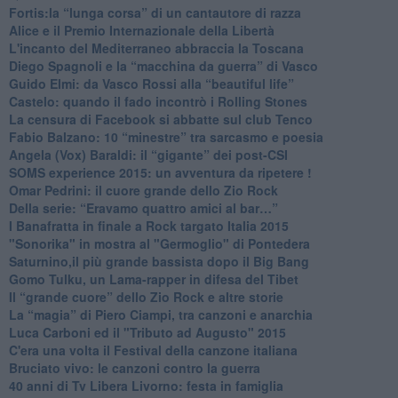
​Fortis:la “lunga corsa” di un cantautore di razza
Alice e il Premio Internazionale della Libertà
​L'incanto del Mediterraneo abbraccia la Toscana
​Diego Spagnoli e la “macchina da guerra” di Vasco
​Guido Elmi: da Vasco Rossi alla “beautiful life”
​Castelo: quando il fado incontrò i Rolling Stones
La censura di Facebook si abbatte sul club Tenco
Fabio Balzano: 10 “minestre” tra sarcasmo e poesia
Angela (Vox) Baraldi: il “gigante” dei post-CSI
​SOMS experience 2015: un avventura da ripetere !
Omar Pedrini: il cuore grande dello Zio Rock
Della serie: “Eravamo quattro amici al bar…”
I Banafratta in finale a Rock targato Italia 2015
"Sonorika" in mostra al "Germoglio" di Pontedera
​Saturnino,il più grande bassista dopo il Big Bang
​Gomo Tulku, un Lama-rapper in difesa del Tibet
​Il “grande cuore” dello Zio Rock e altre storie
La “magia” di Piero Ciampi, tra canzoni e anarchia
Luca Carboni ed il "Tributo ad Augusto" 2015
C'era una volta il Festival della canzone italiana
Bruciato vivo: le canzoni contro la guerra
40 anni di Tv Libera Livorno: festa in famiglia