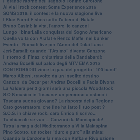
Il grande ritorno dell'itagnòlo Tonino Carotone
​Al via il rock contest Soms Experience 2016
​SOMS 2016: il contest e la nuova stagione live
I Blue Parrot Fishes sotto l'albero di Natale
Bruno Casini: la vita, l'amore, le canzoni
​Lungo i binari,alla conquista del Sogno Americano
​Quella volta con Arafat e Renzo Maffei nel bunker
​Evento - Nomadi live per l'Anno del Dalai Lama
Jerì-Barsali: quando “l'Attimo” diventa Canzone
Il ritorno di Finaz, chitarrista della Bandabardò
Andrea Bocelli sul palco degli MTV EMA 2015
CONTRORADIO vince la gara del progetto "100 band"
Marco Alberti, travolto da un insolito destino
Canzoni da Oscar per Andrea Bocelli e Paola Bivona
La Valdera per 3 giorni sarà una piccola Woodstock
S.O.S musica in Toscana: un percorso a ostacoli
​Toscana suona giovane? La risposta della Regione
Caro governatore, che fine ha fatto il tuo post ?
S.O.S. in chiave rock: caro Enrico ti scrivo...
Tu chiamale se vuoi... Canzoni da Marciapiede!
​Tutta la magia del Mediterraneo a Villa Malaspina
​Pino Scotto: un rocker “duro e puro” alla mèta!
​Quando la Canzone fa rima con Kafka e Rivoluzione