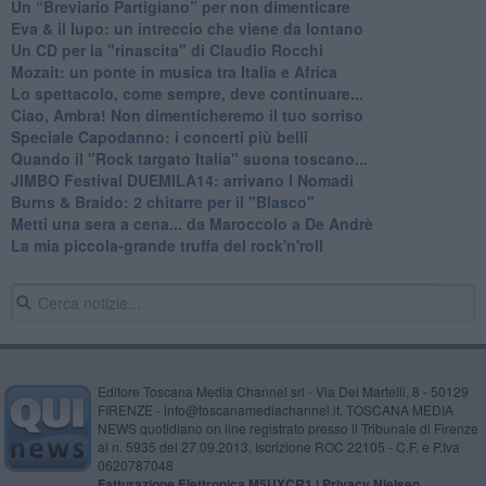
Un “Breviario Partigiano” per non dimenticare
Eva & il lupo: un intreccio che viene da lontano
Un CD per la "rinascita" di Claudio Rocchi
Mozait: un ponte in musica tra Italia e Africa
Lo spettacolo, come sempre, deve continuare...
Ciao, Ambra! Non dimenticheremo il tuo sorriso
Speciale Capodanno: i concerti più belli
Quando il "Rock targato Italia" suona toscano...
JIMBO Festival DUEMILA14: arrivano I Nomadi
Burns & Braido: 2 chitarre per il "Blasco"
Metti una sera a cena... da Maroccolo a De Andrè
La mia piccola-grande truffa del rock'n'roll
Editore Toscana Media Channel srl - Via Dei Martelli, 8 - 50129
FIRENZE - info@toscanamediachannel.it. TOSCANA MEDIA
NEWS quotidiano on line registrato presso il Tribunale di Firenze
al n. 5935 del 27.09.2013. Iscrizione ROC 22105 - C.F. e P.Iva
0620787048
Fatturazione Elettronica M5UXCR1 |
Privacy Nielsen