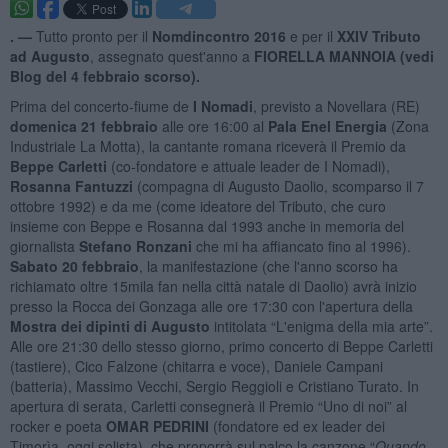
. —
Tutto pronto per il
Nomdincontro 2016
e per il
XXIV Tributo
ad Augusto
, assegnato quest'anno a
FIORELLA MANNOIA (vedi
Blog del 4 febbraio scorso).
Prima del concerto-fiume de
I Nomadi
, previsto a Novellara (RE)
domenica 21 febbraio
alle ore 16:00 al
Pala Enel Energia
(Zona
Industriale La Motta), la cantante romana riceverà il Premio da
Beppe Carletti
(co-fondatore e attuale leader de I Nomadi),
Rosanna Fantuzzi
(compagna di Augusto Daolio, scomparso il 7
ottobre 1992) e da me (come ideatore del Tributo, che curo
insieme con Beppe e Rosanna dal 1993 anche in memoria del
giornalista
Stefano Ronzani
che mi ha affiancato fino al 1996).
Sabato 20 febbraio
, la manifestazione (che l'anno scorso ha
richiamato oltre 15mila fan nella città natale di Daolio) avrà inizio
presso la Rocca dei Gonzaga alle ore 17:30 con l'apertura della
Mostra dei dipinti di Augusto
intitolata “L'enigma della mia arte”.
Alle ore 21:30 dello stesso giorno, primo concerto di Beppe Carletti
(tastiere), Cico Falzone (chitarra e voce), Daniele Campani
(batteria), Massimo Vecchi, Sergio Reggioli e Cristiano Turato. In
apertura di serata, Carletti consegnerà il Premio “Uno di noi” al
rocker e poeta
OMAR PEDRINI
(fondatore ed ex leader dei
Timorìa, oggi solista), che proporrà sul palco la canzone “
Quando