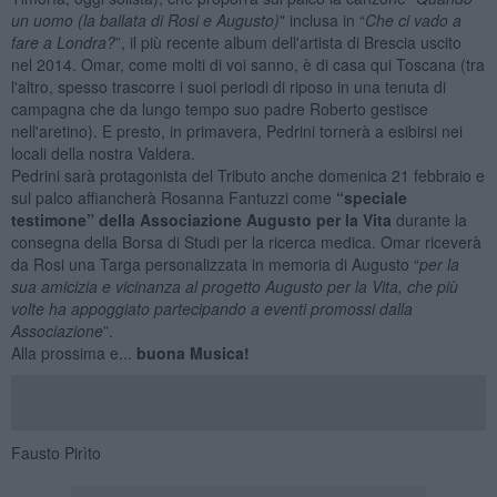
un uomo (la ballata di Rosi e Augusto)
" inclusa in “
Che ci vado a
fare a Londra?
”, il più recente album dell'artista di Brescia uscito
nel 2014. Omar, come molti di voi sanno, è di casa qui Toscana (tra
l'altro, spesso trascorre i suoi periodi di riposo in una tenuta di
campagna che da lungo tempo suo padre Roberto gestisce
nell'aretino). E presto, in primavera, Pedrini tornerà a esibirsi nei
locali della nostra Valdera.
Pedrini sarà protagonista del Tributo anche domenica 21 febbraio e
sul palco affiancherà Rosanna Fantuzzi come
“speciale
testimone” della Associazione Augusto per la Vita
durante la
consegna della Borsa di Studi per la ricerca medica. Omar riceverà
da Rosi una Targa personalizzata in memoria di Augusto “
per la
sua amicizia e vicinanza al progetto Augusto per la Vita, che più
volte ha appoggiato partecipando a eventi promossi dalla
Associazione
”.
Alla prossima e...
buona Musica!
Fausto Pirìto