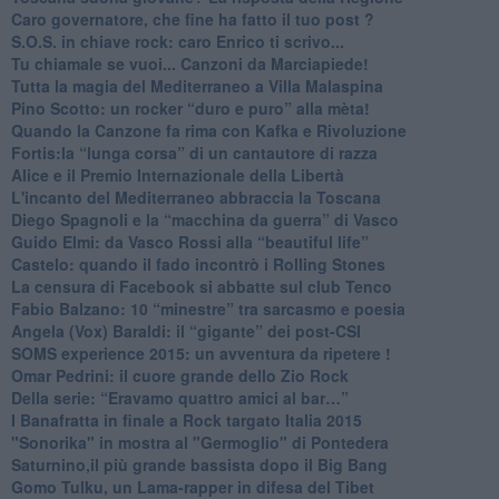
Caro governatore, che fine ha fatto il tuo post ?
S.O.S. in chiave rock: caro Enrico ti scrivo...
Tu chiamale se vuoi... Canzoni da Marciapiede!
​Tutta la magia del Mediterraneo a Villa Malaspina
​Pino Scotto: un rocker “duro e puro” alla mèta!
​Quando la Canzone fa rima con Kafka e Rivoluzione
​Fortis:la “lunga corsa” di un cantautore di razza
Alice e il Premio Internazionale della Libertà
​L'incanto del Mediterraneo abbraccia la Toscana
​Diego Spagnoli e la “macchina da guerra” di Vasco
​Guido Elmi: da Vasco Rossi alla “beautiful life”
​Castelo: quando il fado incontrò i Rolling Stones
La censura di Facebook si abbatte sul club Tenco
Fabio Balzano: 10 “minestre” tra sarcasmo e poesia
Angela (Vox) Baraldi: il “gigante” dei post-CSI
​SOMS experience 2015: un avventura da ripetere !
Omar Pedrini: il cuore grande dello Zio Rock
Della serie: “Eravamo quattro amici al bar…”
I Banafratta in finale a Rock targato Italia 2015
"Sonorika" in mostra al "Germoglio" di Pontedera
​Saturnino,il più grande bassista dopo il Big Bang
​Gomo Tulku, un Lama-rapper in difesa del Tibet