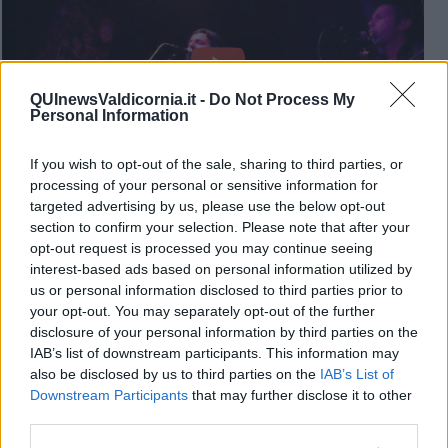
QUInewsValdicornia.it -
Do Not Process My
Personal Information
If you wish to opt-out of the sale, sharing to third parties, or
processing of your personal or sensitive information for
targeted advertising by us, please use the below opt-out
section to confirm your selection. Please note that after your
opt-out request is processed you may continue seeing
interest-based ads based on personal information utilized by
us or personal information disclosed to third parties prior to
your opt-out. You may separately opt-out of the further
Omar Pedrini - Quando un uomo (la ballata di Augusto e Rosi)
disclosure of your personal information by third parties on the
- Rock'n Roll, Milano - 13.05.2014
IAB’s list of downstream participants. This information may
also be disclosed by us to third parties on the
IAB’s List of
Downstream Participants
that may further disclose it to other
third parties.