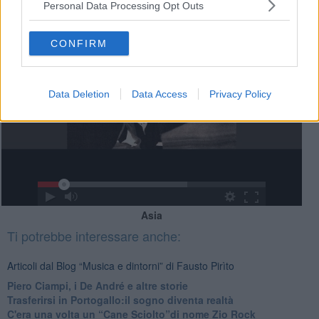
Personal Data Processing Opt Outs
CONFIRM
Data Deletion
Data Access
Privacy Policy
Asia
Ti potrebbe interessare anche:
Articoli dal Blog “Musica e dintorni” di Fausto Pirìto
​Piero Ciampi, i De André e altre storie
​Trasferirsi in Portogallo:il sogno diventa realtà
​C'era una volta un “Cane Sciolto”di nome Zio Rock