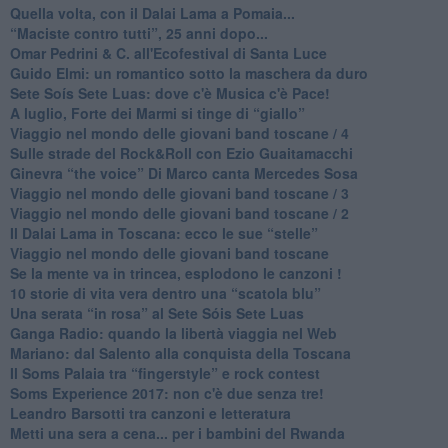
Quella volta, con il Dalai Lama a Pomaia...
​“Maciste contro tutti”, 25 anni dopo...
​Omar Pedrini & C. all'Ecofestival di Santa Luce
Guido Elmi: un romantico sotto la maschera da duro
Sete Soís Sete Luas: dove c'è Musica c'è Pace!
​A luglio, Forte dei Marmi si tinge di “giallo”
Viaggio nel mondo delle giovani band toscane / 4
Sulle strade del Rock&Roll con Ezio Guaitamacchi
​Ginevra “the voice” Di Marco canta Mercedes Sosa
Viaggio nel mondo delle giovani band toscane / 3
​Viaggio nel mondo delle giovani band toscane / 2
Il Dalai Lama in Toscana: ecco le sue “stelle”
Viaggio nel mondo delle giovani band toscane
Se la mente va in trincea, esplodono le canzoni !
​10 storie di vita vera dentro una “scatola blu”
​Una serata “in rosa” al Sete Sóis Sete Luas
Ganga Radio: quando la libertà viaggia nel Web
Mariano: dal Salento alla conquista della Toscana
​Il Soms Palaia tra “fingerstyle” e rock contest
Soms Experience 2017: non c'è due senza tre!
​Leandro Barsotti tra canzoni e letteratura
​Metti una sera a cena... per i bambini del Rwanda