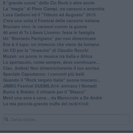
​Il “grande cuore” dello Zio Rock e altre storie
La “magia” di Piero Ciampi, tra canzoni e anarchia
Luca Carboni ed il "Tributo ad Augusto" 2015
C'era una volta il Festival della canzone italiana
Bruciato vivo: le canzoni contro la guerra
40 anni di Tv Libera Livorno: festa in famiglia
Un “Breviario Partigiano” per non dimenticare
Eva & il lupo: un intreccio che viene da lontano
Un CD per la "rinascita" di Claudio Rocchi
Mozait: un ponte in musica tra Italia e Africa
Lo spettacolo, come sempre, deve continuare...
Ciao, Ambra! Non dimenticheremo il tuo sorriso
Speciale Capodanno: i concerti più belli
Quando il "Rock targato Italia" suona toscano...
JIMBO Festival DUEMILA14: arrivano I Nomadi
Burns & Braido: 2 chitarre per il "Blasco"
Metti una sera a cena... da Maroccolo a De Andrè
La mia piccola-grande truffa del rock'n'roll