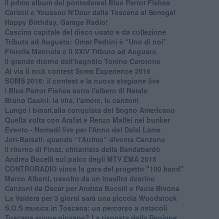
​Il primo album dei pontederesi Blue Parrot Fishes
Carletti e Youssou N'Dour dalla Toscana al Senegal
Happy Birthday, Garage Radio!
​Cascina capitale del disco usato e da collezione
Tributo ad Augusto: Omar Pedrini è “Uno di noi”
​Fiorella Mannoia e il XXIV Tributo ad Augusto
Il grande ritorno dell'itagnòlo Tonino Carotone
​Al via il rock contest Soms Experience 2016
​SOMS 2016: il contest e la nuova stagione live
I Blue Parrot Fishes sotto l'albero di Natale
Bruno Casini: la vita, l'amore, le canzoni
​Lungo i binari,alla conquista del Sogno Americano
​Quella volta con Arafat e Renzo Maffei nel bunker
​Evento - Nomadi live per l'Anno del Dalai Lama
Jerì-Barsali: quando “l'Attimo” diventa Canzone
Il ritorno di Finaz, chitarrista della Bandabardò
Andrea Bocelli sul palco degli MTV EMA 2015
CONTRORADIO vince la gara del progetto "100 band"
Marco Alberti, travolto da un insolito destino
Canzoni da Oscar per Andrea Bocelli e Paola Bivona
La Valdera per 3 giorni sarà una piccola Woodstock
S.O.S musica in Toscana: un percorso a ostacoli
​Toscana suona giovane? La risposta della Regione