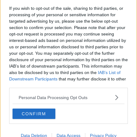
Covid-19, 64 nuovi casi nelle Valli Etrusche
If you wish to opt-out of the sale, sharing to third parties, or
Covid-19, 140 nuovi contagi nelle Valli Etrusche
processing of your personal or sensitive information for
targeted advertising by us, please use the below opt-out
section to confirm your selection. Please note that after your
Covid-19, altri 77 positivi nelle Valli Etrusche
opt-out request is processed you may continue seeing
interest-based ads based on personal information utilized by
Covid-19, 53 nuovi contagi nelle Valli Etrusche
us or personal information disclosed to third parties prior to
your opt-out. You may separately opt-out of the further
Covid-19, 64 nuovi contagi nelle Valli Etrusche
disclosure of your personal information by third parties on the
IAB’s list of downstream participants. This information may
Covid-19, altri 103 contagi nelle Valli Etrusche
also be disclosed by us to third parties on the
IAB’s List of
Downstream Participants
that may further disclose it to other
Covid-19, 20 nuovi positivi nelle Valli Etrusche
third parties.
Covid-19, 108 nuovi positivi nelle Valli Etrusche
Personal Data Processing Opt Outs
Covid-19, 141 nuovi casi nelle Valli Etrusche
CONFIRM
Covid, bilancio dei contagi nelle Valli Etrusche
Covid-19, 252 nuovi casi nelle Valli Etrusche
Data Deletion
Data Access
Privacy Policy