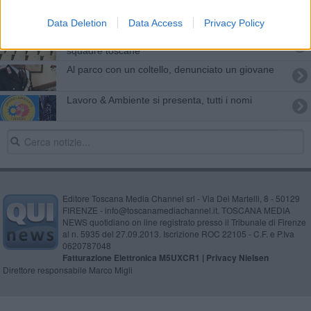
Celeste e gli altri a scuola nel mondo
Data Deletion
Data Access
Privacy Policy
​Stop al calcio: Occasione per riflettere sulle
squadre toscane
Al parco con un coltello, denunciato un giovane
Lavoro & Ambiente si presenta, tutti i nomi
Editore Toscana Media Channel srl - Via Dei Martelli, 8 - 50129
FIRENZE - info@toscanamediachannel.it. TOSCANA MEDIA
NEWS quotidiano on line registrato presso il Tribunale di Firenze
al n. 5935 del 27.09.2013. Iscrizione ROC 22105 - C.F. e P.Iva
0620787048
Fatturazione Elettronica M5UXCR1 |
Privacy Nielsen
Direttore responsabile Marco Migli