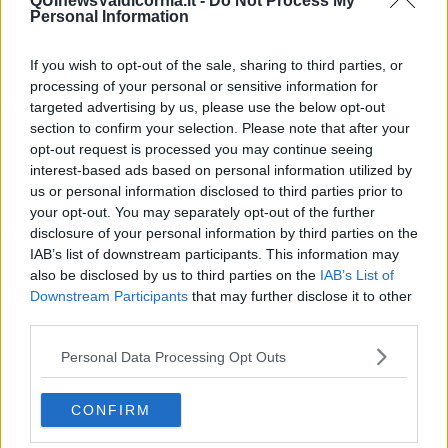
QUInewsValdicornia.it -
Do Not Process My
Personal Information
Vela, Justina II si aggiudica il campionato
"Dovevano già emergere le carenze del progetto"
If you wish to opt-out of the sale, sharing to third parties, or
processing of your personal or sensitive information for
Lavoro & Ambiente, ecco nomi e programma
targeted advertising by us, please use the below opt-out
section to confirm your selection. Please note that after your
opt-out request is processed you may continue seeing
A casa con la musica di "quelli del terzo piano"
interest-based ads based on personal information utilized by
us or personal information disclosed to third parties prior to
Costa Diadema, sbarcati 241 filippini
your opt-out. You may separately opt-out of the further
disclosure of your personal information by third parties on the
Nasce Agorà che unisce associazioni e cittadini
IAB’s list of downstream participants. This information may
also be disclosed by us to third parties on the
IAB’s List of
Rigassificatore, convegno Wwf per fare il punto
Downstream Participants
that may further disclose it to other
third parties.
Rigassificatore, convegno Wwf in attesa del Tar
Personal Data Processing Opt Outs
Rigassificatore, Greenpeace e Wwf dopo la
sentenza
CONFIRM
Peste suina, 200 allevamenti in allarme