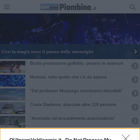
Con la magia ecco il paese delle meraviglie
Brutta prestazione gialloblu, pesano le assenze
Meduse, tutto quello che c'è da sapere
“Dal professor Morpurgo conclusioni discutibili”
Costa Diadema, sbarcate altre 118 persone
"Anomalia nel procedimento autorizzatorio"
Apritiborgo alla scoperta della città nascosta