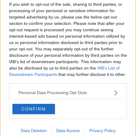
Da due storiche cooperative nasce Unicoop
If you wish to opt-out of the sale, sharing to third parties, or
Etruria
processing of your personal or sensitive information for
targeted advertising by us, please use the below opt-out
Sindaci contro: i piccoli comuni alzano la voce
section to confirm your selection. Please note that after your
opt-out request is processed you may continue seeing
“Nuovo picco di contagi colpisce il sistema”
interest-based ads based on personal information utilized by
us or personal information disclosed to third parties prior to
Parco alla memoria delle vittime del Moby Prince
your opt-out. You may separately opt-out of the further
disclosure of your personal information by third parties on the
Alla Dog Beach arriva il camper degli animali
IAB’s list of downstream participants. This information may
also be disclosed by us to third parties on the
IAB’s List of
Vento, mareggiate e neve, nuova allerta in
Downstream Participants
that may further disclose it to other
Toscana
third parties.
Riprofilatura arenili, "traguardo eccezionale"
Personal Data Processing Opt Outs
L'uomo e il mare, il nuovo libro di Tamburini
CONFIRM
Bandiera Blu confermata in Val di Cornia
Antonio Lancioni, un piombinese a Chieti
Data Deletion
Data Access
Privacy Policy