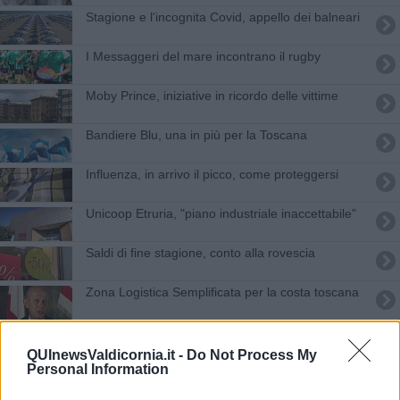
Stagione e l'incognita Covid, appello dei balneari
I Messaggeri del mare incontrano il rugby
Moby Prince, iniziative in ricordo delle vittime
Bandiere Blu, una in più per la Toscana
Influenza, in arrivo il picco, come proteggersi
Unicoop Etruria, "piano industriale inaccettabile"
Saldi di fine stagione, conto alla rovescia
Zona Logistica Semplificata per la costa toscana
Sfuma il sogno di Nicole Ninci a Miss Italia
QUInewsValdicornia.it -
Do Not Process My
Personal Information
Riprofilatura arenili demaniali, verso i lavori