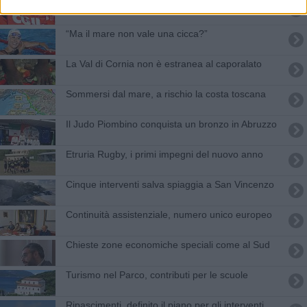
Unicoop Etruria, "a rischio lavoro e territori"
“Ma il mare non vale una cicca?”
La Val di Cornia non è estranea al caporalato
Sommersi dal mare, a rischio la costa toscana
Il Judo Piombino conquista un bronzo in Abruzzo
Etruria Rugby, i primi impegni del nuovo anno
Cinque interventi salva spiaggia a San Vincenzo
Continuità assistenziale, numero unico europeo
Chieste zone economiche speciali come al Sud
Turismo nel Parco, contributi per le scuole
Ripascimenti, definito il piano per gli interventi