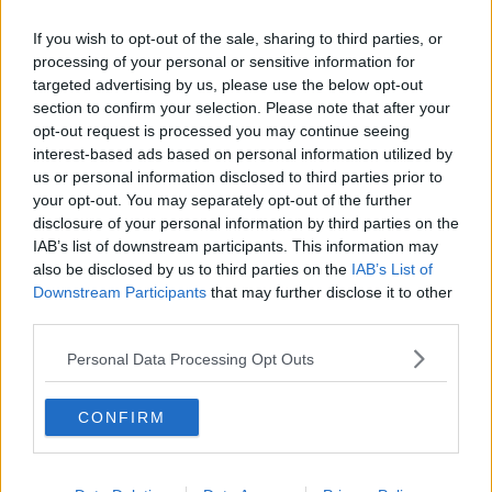
Rigassificatore, lettera al presidente Giani
If you wish to opt-out of the sale, sharing to third parties, or
Nave con bandiera panamense fermata in porto
processing of your personal or sensitive information for
targeted advertising by us, please use the below opt-out
Il mare dell'Elba uno dei più inquinati
section to confirm your selection. Please note that after your
opt-out request is processed you may continue seeing
interest-based ads based on personal information utilized by
Potrebbe nascere la figura di guida marina
us or personal information disclosed to third parties prior to
your opt-out. You may separately opt-out of the further
In Toscana l'area marina protetta dei tursiopi
disclosure of your personal information by third parties on the
IAB’s list of downstream participants. This information may
Ecoballe, "Basta palleggio di responsabilità"
also be disclosed by us to third parties on the
IAB’s List of
Downstream Participants
that may further disclose it to other
Ecoballe, Legambiente scrive ai sindaci elbani
third parties.
Arpat, "Nessuna tossicità nelle acque dei fossi"
Personal Data Processing Opt Outs
"Troppi cinghiali, necessario intervenire"
CONFIRM
Demolire ciminiere e tutelare Orti di Bottagone