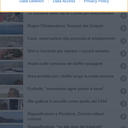
Uomini e animali, verso una visione ecocentrica
Data Deletion
Data Access
Privacy Policy
Le iniziative della Val di Cornia per AmicoMuseo
Riapre l'Osservatorio Toscano dei Cetacei
Cave, osservazioni alla proposta di ampliamento
Wwf e l'accordo per salvare i cuccioli selvatici
Analisi sulle carcasse dei delfini spiaggiati
Area protetta per i delfini lungo la costa toscana
Ecoballe, "necessario agire presto e bene"
Alla galleria il cancello come quello del 1944
Rigassificatore a Piombino, Comuni elbani
contrari
Rigassificatore, "no allo stop dei traghetti"