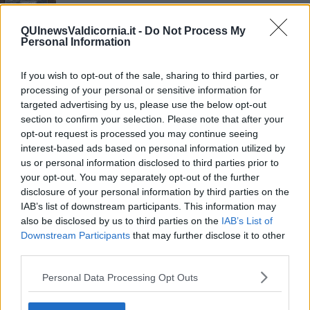
La nascita della classe operaia a Piombino
QUInewsValdicornia.it -
Do Not Process My
Personal Information
"Grazie a chi è intervenuto in campo"
Malore in campo, salvato da infermiera in tribuna
If you wish to opt-out of the sale, sharing to third parties, or
processing of your personal or sensitive information for
Riconoscimento per gli angeli del soccorso
targeted advertising by us, please use the below opt-out
section to confirm your selection. Please note that after your
opt-out request is processed you may continue seeing
​Un Cicciolo superbriaco e la nostra storia
interest-based ads based on personal information utilized by
us or personal information disclosed to third parties prior to
Da Vignale tutti i numeri di Unicoop Tirreno
your opt-out. You may separately opt-out of the further
disclosure of your personal information by third parties on the
Un Cicciolo che profuma d’infanzia
IAB’s list of downstream participants. This information may
also be disclosed by us to third parties on the
IAB’s List of
Modi di dire piombinesi - II parte
Downstream Participants
that may further disclose it to other
third parties.
"In Val di Cornia solo a Piombino c'è il canile"
Personal Data Processing Opt Outs
Raduno dei maggerini con i Musicanti di
Maremma