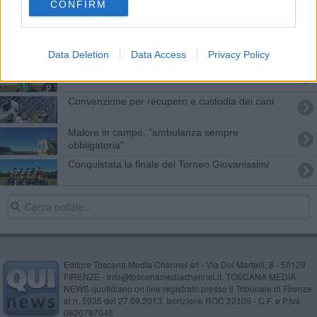
CONFIRM
Il Salivoli ricambia allenatore
Al circolo il libro scritto alla gamberese
Data Deletion
Data Access
Privacy Policy
Atletico Piombino in testa al Torneo Giovanissimi
Convenzione per recupero e custodia dei cani
Malore in campo, "ambulanza sempre
obbligatoria"
Conquistata la finale del Torneo Giovanissimi
Editore Toscana Media Channel srl - Via Dei Martelli, 8 - 50129
FIRENZE - info@toscanamediachannel.it. TOSCANA MEDIA
NEWS quotidiano on line registrato presso il Tribunale di Firenze
al n. 5935 del 27.09.2013. Iscrizione ROC 22105 - C.F. e P.Iva
0620787048