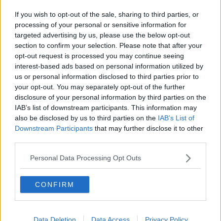
Tessere Pd, la commissione scioglie ogni dubbio
If you wish to opt-out of the sale, sharing to third parties, or
processing of your personal or sensitive information for
Per l'Unione comunale Pd Rosalba pensa al bis
targeted advertising by us, please use the below opt-out
section to confirm your selection. Please note that after your
Parte da Piombino la campagna di Anselmi
opt-out request is processed you may continue seeing
interest-based ads based on personal information utilized by
"Hanno consegnato la Provincia al Pd"
us or personal information disclosed to third parties prior to
your opt-out. You may separately opt-out of the further
​Anselmi: "I complimenti facciamoli il 1° giugno"
disclosure of your personal information by third parties on the
IAB’s list of downstream participants. This information may
Ecco la nuova consigliera di Comune dei Cittadini
also be disclosed by us to third parties on the
IAB’s List of
Downstream Participants
that may further disclose it to other
Scafaro si dimette
third parties.
A Sassetta si sceglie il nuovo sindaco
Personal Data Processing Opt Outs
Giuliani difende la riforma sanitaria e l'unione
CONFIRM
Nasce un comitato per salvare la Costituzione
Data Deletion
Data Access
Privacy Policy
Per i quartieri serve il giusto compromesso