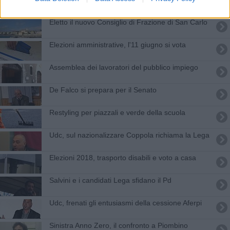
Eletto il nuovo Consiglio di Frazione di San Carlo
Elezioni amministrative, l'11 giugno si vota
Assemblea dei lavoratori del pubblico impiego
De Falco si prepara per il Senato
Restyling per piazzali e verde della scuola
Udc, sul nazionalizzare Coppola richiama la Lega
Elezioni 2018, trasporto disabili e voto a casa
Salvini e i candidati Lega sfidano il Pd
Udc, frenati gli entusiasmi della cessione Aferpi
Sinistra Anno Zero, il confronto a Piombino