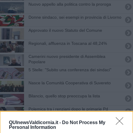
Nuovo appello alla politica contro la proroga
Donne sindaco, sei esempi in provincia di Livorno
Approvato il nuovo Statuto del Comune
Regionali, affluenza in Toscana al 48,24%
Camerini nuovo presidente di Assemblea
Popolare
5 Stelle: "Subito una conferenza dei sindaci"
Nasce la Comunità Cooperativa di Suvereto
Bilancio, quello stop preoccupa la lista
Polemica tra i renziani dopo le primarie Pd
Referendum, il No stravince sul Sì
QUInewsValdicornia.it -
Do Not Process My
Personal Information