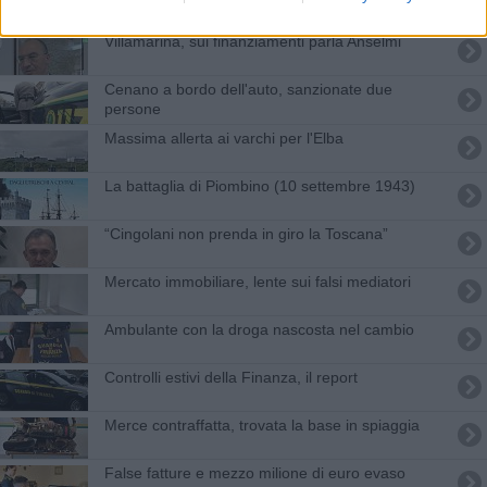
Villamarina, sui finanziamenti parla Anselmi
Cenano a bordo dell'auto, sanzionate due
persone
Massima allerta ai varchi per l'Elba
La battaglia di Piombino (10 settembre 1943)
“Cingolani non prenda in giro la Toscana”
Mercato immobiliare, lente sui falsi mediatori
Ambulante con la droga nascosta nel cambio
Controlli estivi della Finanza, il report
Merce contraffatta, trovata la base in spiaggia
False fatture e mezzo milione di euro evaso