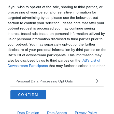
Consegnato il riconoscimento alle Fiamme Gialle
If you wish to opt-out of the sale, sharing to third parties, or
Con il gommone in balia della corrente
processing of your personal or sensitive information for
targeted advertising by us, please use the below opt-out
Falsi e non sicuri, migliaia di oggetti nel mirino
section to confirm your selection. Please note that after your
opt-out request is processed you may continue seeing
interest-based ads based on personal information utilized by
In vacanza con la droga
us or personal information disclosed to third parties prior to
your opt-out. You may separately opt-out of the further
Nei guai per affitti in nero e finte prime case
disclosure of your personal information by third parties on the
IAB’s list of downstream participants. This information may
Libera, dopo l'agente Corbo arriva Piera Tramuta
also be disclosed by us to third parties on the
IAB’s List of
Downstream Participants
that may further disclose it to other
Evasione fiscale, scoperti venti casi
third parties.
"Il lavoro agricolo sta diventando una giungla"
Personal Data Processing Opt Outs
Battaglia di Piombino, la cerimonia e il corteo
CONFIRM
Maxi sanzione per l'estetista in nero
Sequestrati quindicimila prodotti irregolari
Data Deletion
Data Access
Privacy Policy