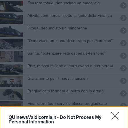
Evasore totale, denunciato un macellaio
Attività commerciali sotto la lente della Finanza
Droga, denunciato un minorenne
"Dare vita a un piano di rinascita per Piombino"
Sanità, “potenziare rete ospedale-territorio”
Pnrr, mezzo milione di euro evaso e recuperato
Giuramento per 7 nuovi finanzieri
Pregiudicato fermato al porto con la droga
Finanziere fuori servizio blocca pregiudicato
L'Act guida il viaggio tra gli Etruschi
QUInewsValdicornia.it -
Do Not Process My
Personal Information