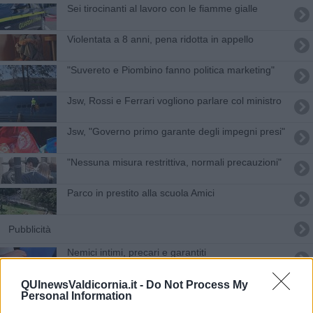
Sei tirocinanti al lavoro con le fiamme gialle
Violentata a 8 anni, pena ridotta in appello
"Suvereto e Piombino fanno politica marketing"
Jsw, Rossi e Ferrari vogliono parlare col ministro
Jsw, "Governo primo garante degli impegni presi"
"Nessuna misura restrittiva, normali precauzioni"
Parco in prestito alla scuola Amici
Pubblicità
​Nemici intimi, precari e garantiti
Diecimila euro per la scuola
QUInewsValdicornia.it -
Do Not Process My
Personal Information