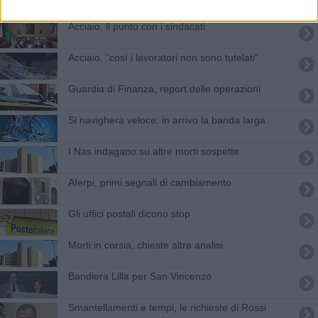
Acciaio, il punto con i sindacati
Acciaio, "così i lavoratori non sono tutelati"
Guardia di Finanza, report delle operazioni
Si navigherà veloce: in arrivo la banda larga
I Nas indagano su altre morti sospette
Aferpi, primi segnali di cambiamento
Gli uffici postali dicono stop
Morti in corsia, chieste altre analisi
Bandiera Lilla per San Vincenzo
Smantellamenti e tempi, le richieste di Rossi