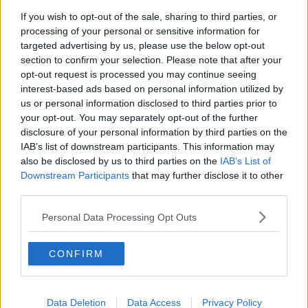
"Fondi per riqualificare il Circolino possibili"
If you wish to opt-out of the sale, sharing to third parties, or
processing of your personal or sensitive information for
Liberty Magona, "assicurare forniture necessarie"
targeted advertising by us, please use the below opt-out
section to confirm your selection. Please note that after your
Jsw, il caso in Commissione Sviluppo economico
opt-out request is processed you may continue seeing
interest-based ads based on personal information utilized by
Parchi, quali opzioni per il futuro
us or personal information disclosed to third parties prior to
your opt-out. You may separately opt-out of the further
Jsw, “nel piano industriale verità sugli esuberi”
disclosure of your personal information by third parties on the
IAB’s list of downstream participants. This information may
​1932, la viticoltura e il vino nell’Isola d’Elba
also be disclosed by us to third parties on the
IAB’s List of
Downstream Participants
that may further disclose it to other
Porti e parità di genere, nasce il Comitato
third parties.
“Trovare casa in affitto è sempre più difficile”
Personal Data Processing Opt Outs
Bando traghetti, "il punto è cosa si può fare"
CONFIRM
Liberty Magona, "urge un cambio di gestione"
Data Deletion
Data Access
Privacy Policy
Sciopero dei bus ridotto a 4 ore