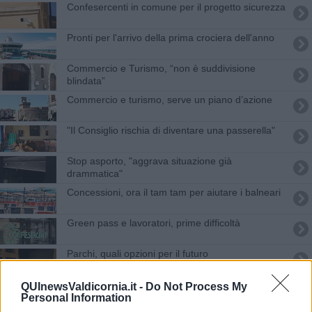
Confesercenti in comune per il progetto sicurezza
Pronti per l'arrivo della prima crociera dell'anno
Commercio e Turismo, “non è suddivisione
blindata”
Commercio e turismo, serve un piano d’azione
"Il Consiglio rischia di diventare una passerella"
Stop asporto, "aggrava situazione già
drammatica"
Concessioni, ora il tam tam per aiutare i balneari
Green pass e lavoratori, prime difficoltà
Parchi, quali opzioni per il futuro
Movida e sicurezza, firmata l’intesa
QUInewsValdicornia.it -
Do Not Process My
Personal Information