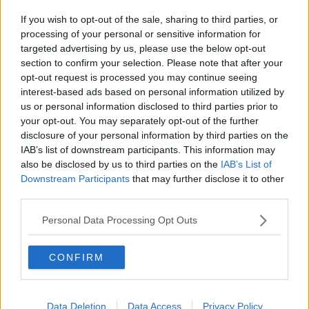
Lavoro di squadra per le attività del borgo
If you wish to opt-out of the sale, sharing to third parties, or
Prospettive sui porti dalla Università Bocconi
processing of your personal or sensitive information for
targeted advertising by us, please use the below opt-out
section to confirm your selection. Please note that after your
Commercio aree pubbliche, ok nuova
pianificazione
opt-out request is processed you may continue seeing
interest-based ads based on personal information utilized by
"Bene forno elettrico, ma l'ottimismo è prematuro"
us or personal information disclosed to third parties prior to
your opt-out. You may separately opt-out of the further
Piano spiaggia, "inutile e di facciata"
disclosure of your personal information by third parties on the
IAB’s list of downstream participants. This information may
Mercato coperto, "serve un incontro urgente"
also be disclosed by us to third parties on the
IAB’s List of
Downstream Participants
that may further disclose it to other
Finanziamenti alle imprese: assistenza gratuita
third parties.
Voucher, come fare domanda per i corsi gratuiti
Personal Data Processing Opt Outs
Ecco come sarà l'outlet di Tor del Sale
CONFIRM
Attesa una nuova ondata di crocieristi
Data Deletion
Data Access
Privacy Policy
Ecco i crocieristi e la città ci prende gusto