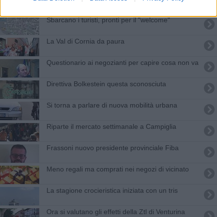
Sbarcano i turisti, pronti per il "welcome"
La Val di Cornia da paura
Questionario ai negozianti per capire cosa non va
Direttiva Bolkestein questa sconosciuta
Si torna a parlare di nuova mobilità urbana
Riparte il mercato settimanale a Campiglia
Frassoni nuovo presidente provinciale Fiba
Meno regali ma comprati nei negozi di vicinato
La stagione crocieristica iniziata con un tris
Ora si valutano gli effetti della Ztl di Venturina