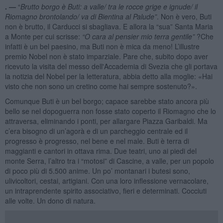
. —
“
Brutto borgo è Buti:
a valle
/ tra le rocce grige e ignude/ il
Riomagno brontolando/ va di Bientina al
Palude
”
. Non è vero, Buti
non è brutto, il Carducci si sbagliava. E allora la “sua” Santa Maria
a Monte per cui scrisse:
“O cara al pensier mio terra gentile”
?Che
infatti è un bel paesino, ma Buti non è mica da meno! L’illustre
premio Nobel non è stato imparziale. Pare che, subito dopo aver
ricevuto la visita del messo dell'Accademia di Svezia che gli portava
la notizia del Nobel per la letteratura, abbia detto alla moglie: «Hai
visto che non sono un cretino come hai sempre sostenuto?».
Comunque Buti è un bel borgo; capace sarebbe stato ancora più
bello se nel dopoguerra non fosse stato coperto il Riomagno che lo
attraversa, eliminando i ponti, per allargare Piazza Garibaldi. Ma
c’era bisogno di un’agorà e di un parcheggio centrale ed il
progresso è progresso, nel bene e nel male. Buti è terra di
maggianti e cantori in ottava rima. Due teatri, uno ai piedi del
monte Serra, l’altro tra i “motosi” di Cascine, a valle, per un popolo
di poco più di 5.500 anime. Un po’ montanari i butesi sono,
ulivicoltori, cestai, artigiani. Con una loro inflessione vernacolare,
un intraprendente spirito associativo, fieri e determinati. Cocciuti
alle volte. Un dono di natura.