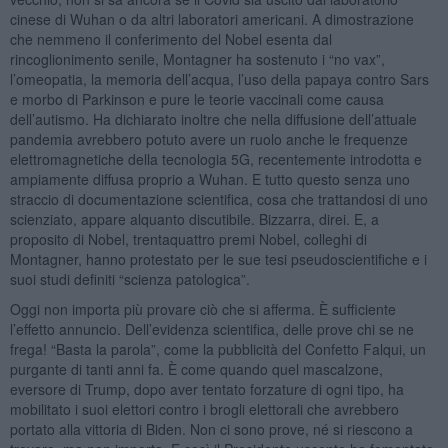
cinese di Wuhan o da altri laboratori americani. A dimostrazione
che nemmeno il conferimento del Nobel esenta dal
rincoglionimento senile, Montagner ha sostenuto i “no vax”,
l’omeopatia, la memoria dell’acqua, l’uso della papaya contro Sars
e morbo di Parkinson e pure le teorie vaccinali come causa
dell’autismo. Ha dichiarato inoltre che nella diffusione dell’attuale
pandemia avrebbero potuto avere un ruolo anche le frequenze
elettromagnetiche della tecnologia 5G, recentemente introdotta e
ampiamente diffusa proprio a Wuhan. E tutto questo senza uno
straccio di documentazione scientifica, cosa che trattandosi di uno
scienziato, appare alquanto discutibile. Bizzarra, direi. E, a
proposito di Nobel, trentaquattro premi Nobel, colleghi di
Montagner, hanno protestato per le sue tesi pseudoscientifiche e i
suoi studi definiti “scienza patologica”.
Oggi non importa più provare ciò che si afferma. È sufficiente
l’effetto annuncio. Dell’evidenza scientifica, delle prove chi se ne
frega! “Basta la parola”, come la pubblicità del Confetto Falqui, un
purgante di tanti anni fa. È come quando quel mascalzone,
eversore di Trump, dopo aver tentato forzature di ogni tipo, ha
mobilitato i suoi elettori contro i brogli elettorali che avrebbero
portato alla vittoria di Biden. Non ci sono prove, né si riescono a