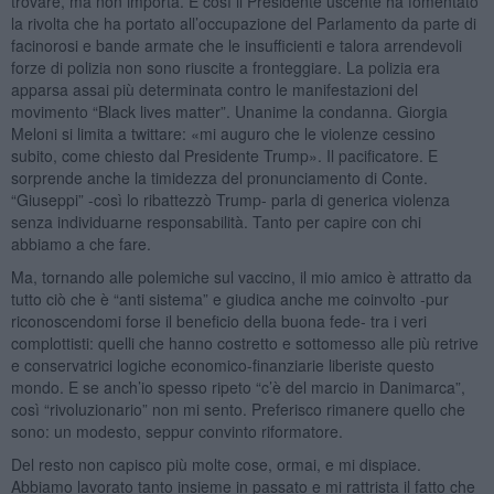
trovare, ma non importa. E così il Presidente uscente ha fomentato
la rivolta che ha portato all’occupazione del Parlamento da parte di
facinorosi e bande armate che le insufficienti e talora arrendevoli
forze di polizia non sono riuscite a fronteggiare. La polizia era
apparsa assai più determinata contro le manifestazioni del
movimento “Black lives matter”. Unanime la condanna. Giorgia
Meloni si limita a twittare: «mi auguro che le violenze cessino
subito, come chiesto dal Presidente Trump». Il pacificatore. E
sorprende anche la timidezza del pronunciamento di Conte.
“Giuseppi” -così lo ribattezzò Trump- parla di generica violenza
senza individuarne responsabilità. Tanto per capire con chi
abbiamo a che fare.
Ma, tornando alle polemiche sul vaccino, il mio amico è attratto da
tutto ciò che è “anti sistema” e giudica anche me coinvolto -pur
riconoscendomi forse il beneficio della buona fede- tra i veri
complottisti: quelli che hanno costretto e sottomesso alle più retrive
e conservatrici logiche economico-finanziarie liberiste questo
mondo. E se anch’io spesso ripeto “c’è del marcio in Danimarca”,
così “rivoluzionario” non mi sento. Preferisco rimanere quello che
sono: un modesto, seppur convinto riformatore.
Del resto non capisco più molte cose, ormai, e mi dispiace.
Abbiamo lavorato tanto insieme in passato e mi rattrista il fatto che