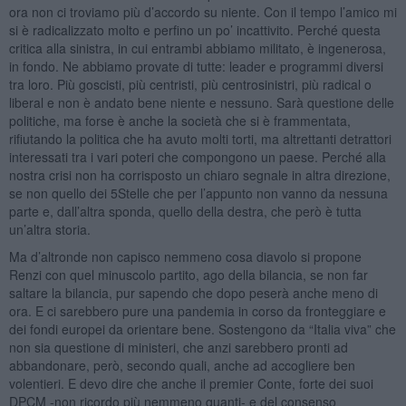
ora non ci troviamo più d’accordo su niente. Con il tempo l’amico mi
si è radicalizzato molto e perfino un po’ incattivito. Perché questa
critica alla sinistra, in cui entrambi abbiamo militato, è ingenerosa,
in fondo. Ne abbiamo provate di tutte: leader e programmi diversi
tra loro. Più goscisti, più centristi, più centrosinistri, più radical o
liberal e non è andato bene niente e nessuno. Sarà questione delle
politiche, ma forse è anche la società che si è frammentata,
rifiutando la politica che ha avuto molti torti, ma altrettanti detrattori
interessati tra i vari poteri che compongono un paese. Perché alla
nostra crisi non ha corrisposto un chiaro segnale in altra direzione,
se non quello dei 5Stelle che per l’appunto non vanno da nessuna
parte e, dall’altra sponda, quello della destra, che però è tutta
un’altra storia.
Ma d’altronde non capisco nemmeno cosa diavolo si propone
Renzi con quel minuscolo partito, ago della bilancia, se non far
saltare la bilancia, pur sapendo che dopo peserà anche meno di
ora. E ci sarebbero pure una pandemia in corso da fronteggiare e
dei fondi europei da orientare bene. Sostengono da “Italia viva” che
non sia questione di ministeri, che anzi sarebbero pronti ad
abbandonare, però, secondo quali, anche ad accogliere ben
volentieri. E devo dire che anche il premier Conte, forte dei suoi
DPCM -non ricordo più nemmeno quanti- e del consenso