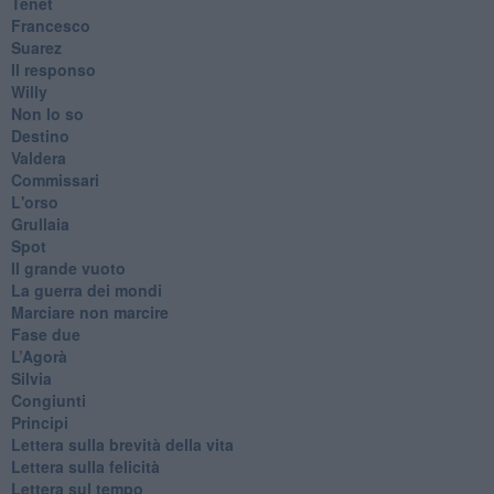
Tenet
Francesco
Suarez
​Il responso
Willy
Non lo so
Destino
Valdera
Commissari
L'orso
Grullaia
Spot
​Il grande vuoto
​La guerra dei mondi
Marciare non marcire
Fase due
L’Agorà
Silvia
Congiunti
Principi
​Lettera sulla brevità della vita
​Lettera sulla felicità
​Lettera sul tempo