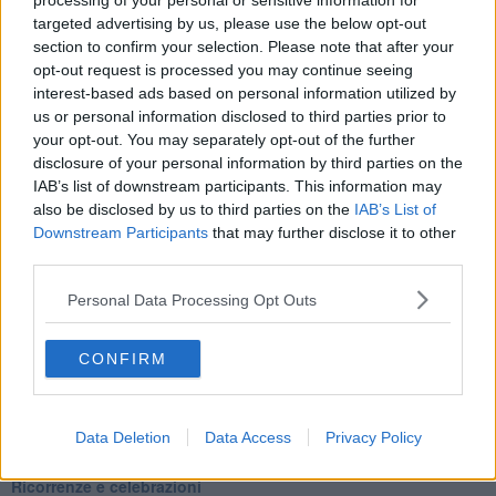
processing of your personal or sensitive information for
Ti potrebbe interessare anche:
targeted advertising by us, please use the below opt-out
section to confirm your selection. Please note that after your
Articoli dal Blog “Pensieri della domenica” di Libero Venturi
opt-out request is processed you may continue seeing
​Agorà reloaded
interest-based ads based on personal information utilized by
Ultimo
us or personal information disclosed to third parties prior to
​L’urlo e gli inglesi
your opt-out. You may separately opt-out of the further
Carrà
disclosure of your personal information by third parties on the
Può darsi
IAB’s list of downstream participants. This information may
Europei
also be disclosed by us to third parties on the
IAB’s List of
Acciaio
Downstream Participants
that may further disclose it to other
Il Presidente
third parties.
​Il Giro
Insopportabile
Personal Data Processing Opt Outs
​Mentre
Luana
​Ci vuole Fedez
CONFIRM
​Cronaca di un vaccino annunciato
​Liberazione
Esternazioni
Data Deletion
Data Access
Privacy Policy
Vaxzevria
Nazionali
​Ricorrenze e celebrazioni