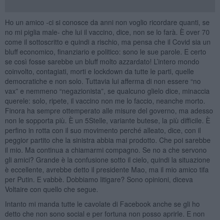
Ho un amico -ci si conosce da anni non voglio ricordare quanti, se
no mi piglia male- che lui il vaccino, dice, non se lo farà. È over 70
come il sottoscritto e quindi a rischio, ma pensa che il Covid sia un
bluff economico, finanziario e politico: sono le sue parole. E certo
se così fosse sarebbe un bluff molto azzardato! L’intero mondo
coinvolto, contagiati, morti e lockdown da tutte le parti, quelle
democratiche e non solo. Tuttavia lui afferma di non essere “no
vax” e nemmeno “negazionista”, se qualcuno glielo dice, minaccia
querele: solo, ripete, il vaccino non me lo faccio, neanche morto.
Finora ha sempre ottemperato alle misure del governo, ma adesso
non le sopporta più. È un 5Stelle, variante butese, la più difficile. È
perfino in rotta con il suo movimento perché alleato, dice, con il
peggior partito che la sinistra abbia mai prodotto. Che poi sarebbe
il mio. Ma continua a chiamarmi compagno. Se no a che servono
gli amici? Grande è la confusione sotto il cielo, quindi la situazione
è eccellente, avrebbe detto il presidente Mao, ma il mio amico tifa
per Putin. E vabbè. Dobbiamo litigare? Sono opinioni, diceva
Voltaire con quello che segue.
Intanto mi manda tutte le cavolate di Facebook anche se gli ho
detto che non sono social e per fortuna non posso aprirle. E non