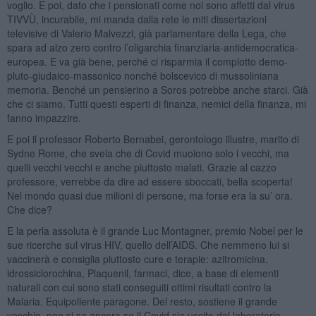
voglio. E poi, dato che i pensionati come noi sono affetti dal virus
TIVVÙ, incurabile, mi manda dalla rete le miti dissertazioni
televisive di Valerio Malvezzi, già parlamentare della Lega, che
spara ad alzo zero contro l’oligarchia finanziaria-antidemocratica-
europea. E va già bene, perché ci risparmia il complotto demo-
pluto-giudaico-massonico nonché bolscevico di mussoliniana
memoria. Benché un pensierino a Soros potrebbe anche starci. Già
che ci siamo. Tutti questi esperti di finanza, nemici della finanza, mi
fanno impazzire.
E poi il professor Roberto Bernabei, gerontologo illustre, marito di
Sydne Rome, che svela che di Covid muoiono solo i vecchi, ma
quelli vecchi vecchi e anche piuttosto malati. Grazie al cazzo
professore, verrebbe da dire ad essere sboccati, bella scoperta!
Nel mondo quasi due milioni di persone, ma forse era la su’ ora.
Che dice?
E la perla assoluta è il grande Luc Montagner, premio Nobel per le
sue ricerche sul virus HIV, quello dell’AIDS. Che nemmeno lui si
vaccinerà e consiglia piuttosto cure e terapie: azitromicina,
idrossiclorochina, Plaquenil, farmaci, dice, a base di elementi
naturali con cui sono stati conseguiti ottimi risultati contro la
Malaria. Equipollente paragone. Del resto, sostiene il grande
vecchio, non si sa ancora se il Covid sia uscito dal laboratorio