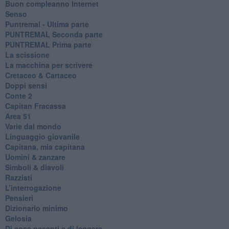
​Buon compleanno Internet
Senso
Puntremal - Ultima parte
PUNTREMAL Seconda parte
​PUNTREMAL Prima parte
La scissione
La macchina per scrivere
Cretaceo & Cartaceo
Doppi sensi
​Conte 2
​Capitan Fracassa
​Area 51
Varie dal mondo
​Linguaggio giovanile
​Capitana, mia capitana
Uomini & zanzare
​Simboli & diavoli
Razzisti
​L’interrogazione
Pensieri
​Dizionario minimo
Gelosia
Di cose pesanti e di leggere