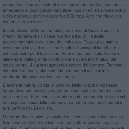
personale, mi pare che stenti a prefigurare una politica che non sia
emergenziale, disancorata dai 5Stelle, così incerti ed evanescenti a
livello nazionale, per non parlare dell’Europa. Altro che “Italia viva”
sembra il “cupio dissolvi”.
Intanto Giovanni Gorno Tempini, presidente di Cassa Depositi e
Prestiti, dichiara che il Paese ripartirà e il 2021 «a livello
macroeconomico sarà l’anno del rimbalzo». Rassicurati, stiamo
assoldando i migliori cestisti nazionali. I disoccupati lunghi, pronti
sotto canestro per il taglia-fuori. Bene sono andati solo il settore
alimentare, della grande distribuzione e quello informatico, dei
servizi on line. A cui si aggiungerà il settore del farmaco. Piuttosto
che niente è meglio piuttosto. Ma nemmeno il mio senile e
moderato riformismo arriva fino a tanto.
E anche la natura, violata, si vendica. Nelle località a più bassa
quota, dove non nevicava da tempo, sono caduti tre metri di neve e
nevica ancora. E ora che si sarebbero potute riaprire le piste da sci,
non si può a causa della pandemia. La natura ama nascondersi e
farsi beffe di noi. Ben ci sta.
Ma tornando all’amico, gli voglio dire in conclusione solo una cosa.
Non condivido le tue opinioni e non mi batterò perché tu possa
attuarle. Al netto di ogni opinabile idea, c’è di mezzo la salute degli