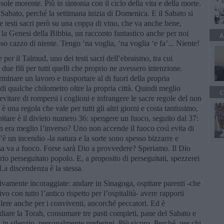
 sole morente. Più in sintonia con il ciclo della vita e della morte.
i Sabato, perché la settimana inizia di Domenica. E il Sabato si
 testi sacri però su una coppa di vino, che va anche bene,
è la Genesi della Bibbia, un racconto fantastico anche per noi
A
oso cazzo di niente. Tengo ‘na voglia, ‘na voglia ‘e fa’... Niente!
per il Talmud, uno dei testi sacri dell’ebraismo, tra cui
 due fili per tutti quelli che proprio ne avessero intenzione.
nare un lavoro e trasportare al di fuori della propria
di qualche chilometro oltre la propria città. Quindi meglio
C
evitare di rompersi i coglioni e infrangere le sacre regole del non
è una regola che vale per tutti gli altri giorni e costa tantissimo,
itare è il divieto numero 36: spengere un fuoco, seguito dal 37:
 era meglio l’inverso? Uno non accende il fuoco così evita di
c’è un incendio -la natura e la sorte sono spesso bizzarre e
asa va a fuoco. Forse sarà Dio a provvedere? Speriamo. Il Dio
prio perseguitato popolo. E, a proposito di perseguitati, spezzerei
La discendenza è la stessa.
ivamente incoraggiate: andare in Sinagoga, ospitare parenti -che
o con tutto l’antico rispetto per l’ospitalità- avere rapporti
alere anche per i conviventi, ancorché peccatori. Ed è
studiare la Torah, consumare tre pasti completi, pane del Sabato e
i, in silenzio, personalmente preferirei. Più sicuro. Perché, per chi