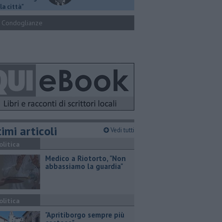
la città"
Condoglianze
imi articoli
Vedi tutti
olitica
Medico a Riotorto, "Non
abbassiamo la guardia"
olitica
"Apritiborgo sempre più