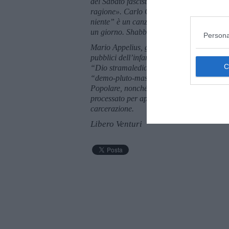
del Sabato fascista. Insieme ad altri, i fasc
ragione».
Carlo Galeotti,
"Eja, Eja, baccala
niente” è un canzone di Enzo Del Re che no
un giorno. Shabbat” è del filosofo Abrah
Persona
Mario Appelius, giornalista, viaggiatore, sc
pubblici dell’infame Manifesto della Razza. 
“Dio stramaledica gli Inglesi!” con riferim
“demo-pluto-masso-giudaico”. Caduto in di
Popolare, nonché allo stesso Mussolini, fu
processato per apologia del fascismo e cond
carcerazione.
Libero Venturi