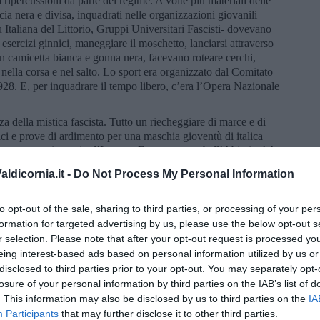
 ripercussioni da parte del regime. A volte più materiali delle
cia nera e divisa, inquadrati nelle organizzazioni giovanili
 Italiana del Littorio, Gruppi Universitari Fascisti- dovevano
 esercizi ginnici, maneggiare il moschetto, lanciarsi attraverso
 in camicetta bianca e gonna nera, facevano roteare cerchi,
o nella corsa e nel salto. Lo sport era organizzato dal Comitato
1928. E, per inquadrare il tempo libero, c’era l’Opera Nazionale
a della mistica fascista. Tutto un riecheggiare di marce e di
nici e prove di ardimento per una maschia gioventù di italica
a tornava a riapparire l’Impero. Faccetta nera, bell’Abissina! A
o e moschetto fascista perfetto. Saluto romano e me ne frego.
ldicornia.it -
Do Not Process My Personal Information
ltati si son visti. No, meglio il Sabato ebraico e la sua ferma,
“L’eternità indica un giorno. Shabbat”. E allora, dopo un buon
to opt-out of the sale, sharing to third parties, or processing of your per
formation for targeted advertising by us, please use the below opt-out s
r selection. Please note that after your opt-out request is processed y
eing interest-based ads based on personal information utilized by us or
disclosed to third parties prior to your opt-out. You may separately opt-
losure of your personal information by third parties on the IAB’s list of
alalà”, il grido d’incitamento inventato da D’Annunzio, è un
. This information may also be disclosed by us to third parties on the
IA
r non rimanere indietro col lavoro ho saltato qualche adunata
Participants
that may further disclose it to other third parties.