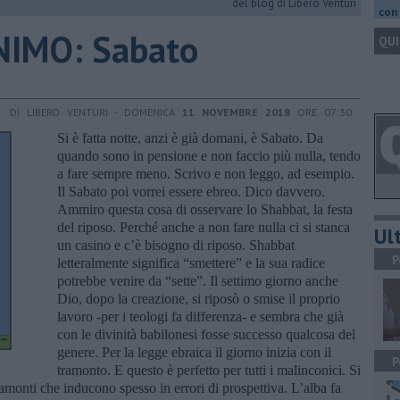
del blog di Libero Venturi
con 
NIMO: Sabato
QUI
DI LIBERO VENTURI - DOMENICA
11 NOVEMBRE 2018
ORE 07:30
Si è fatta notte, anzi è già domani, è Sabato. Da
quando sono in pensione e non faccio più nulla, tendo
a fare sempre meno. Scrivo e non leggo, ad esempio.
Il Sabato poi vorrei essere ebreo. Dico davvero.
Ammiro questa cosa di osservare lo Shabbat, la festa
del riposo. Perché anche a non fare nulla ci si stanca
Ult
un casino e c’è bisogno di riposo. Shabbat
P
letteralmente significa “smettere” e la sua radice
potrebbe venire da “sette”. Il settimo giorno anche
Dio, dopo la creazione, si riposò o smise il proprio
lavoro -per i teologi fa differenza- e sembra che già
con le divinità babilonesi fosse successo qualcosa del
genere. Per la legge ebraica il giorno inizia con il
P
tramonto. E questo è perfetto per tutti i malinconici. Si
tramonti che inducono spesso in errori di prospettiva. L’alba fa