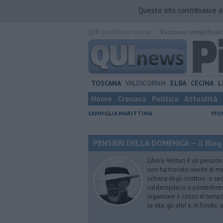
Questo sito contribuisce 
QUI
quotidiano online.
Percorso semplificat
TOSCANA
VALDICORNIA
ELBA
CECINA
L
Home
Cronaca
Politica
Attualità
CAMPIGLIA MARITTIMA
PIO
PENSIERI DELLA DOMENICA — il Blog 
Libero Venturi è un pension
non ha trovato niente di meg
schiera degli scrittori -o se
valderopiteco e pontederes
ingannare il cazzo di temp
la vita, gli altri e, in fondo