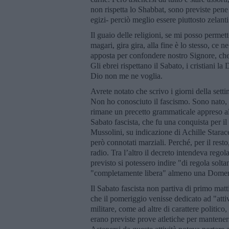
non rispetta lo Shabbat, sono previste pene 
egizi- perciò meglio essere piuttosto zelanti
Il guaio delle religioni, se mi posso permet
magari, gira gira, alla fine è lo stesso, ce
apposta per confondere nostro Signore, che s
Gli ebrei rispettano il Sabato, i cristiani
Dio non me ne voglia.
Avrete notato che scrivo i giorni della sett
Non ho conosciuto il fascismo. Sono nato,
rimane un precetto grammaticale appreso all
Sabato fascista, che fu una conquista per i
Mussolini, su indicazione di Achille Starac
però connotati marziali. Perché, per il rest
radio. Tra l’altro il decreto intendeva rego
previsto si potessero indire "di regola solta
"completamente libera" almeno una Domen
Il Sabato fascista non partiva di primo matt
che il pomeriggio venisse dedicato ad "attiv
militare, come ad altre di carattere politico,
erano previste prove atletiche per manteners