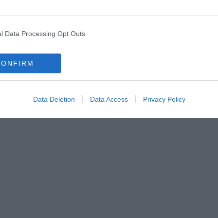
isti ci portarono in una stanza e ci picchiarono di santa
!", intervista a Benito Jacovitti.
“Tengo ‘na voglia, e fa’
n rappresenta certo lo spirito dello Shabbat. “L’eternità indica
am Joshua Heschel.
l Data Processing Opt Outs
rittore, radiocronista,
convinto
fascista, fu tra i sostenitori
Era la sua voce a ripetere alla radio italiana il ridicolo motto:
CONFIRM
enti e frasi contro il “famoso” quanto inesistente complotto
sgrazia e inviso al MinCulPop, il Ministero della Cultura
 allontanato dal microfono. Dopo la fine della guerra venne
annato, ma, grazie all'amnistia di Togliatti, evitò la
Data Deletion
Data Access
Privacy Policy