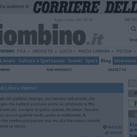
alla audience di
o
Aggiornato alle 08:00
METEO
Vene
IVORNO
PISA
GROSSETO
LUCCA
MASSA CARRARA
PISTOIA
Lavoro
Cultura e Spettacolo
Eventi
Sport
Blog
Interviste
MBINO
SAN VINCENZO
SASSETTA
di Libero Venturi
ato del pubblico impiego, con trascorsi istituzionali, che
lio che mettersi a scrivere anche lui, infoltendo la fitta
dicenti tali- a scapito di quella, sparuta, dei lettori. Toscano,
Q
e, cerca in qualche modo, anche se inutilmente, di
o che sembra non passare mai, ma alla fine manca, nonché
A L
, anche se stesso.
Vedi tutti
di 
gli articoli
Scar