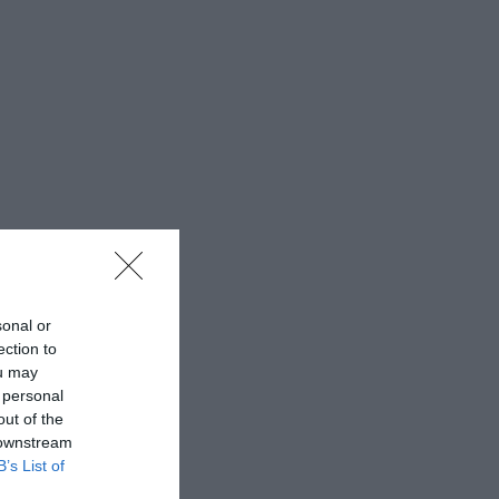
sonal or
ection to
ou may
 personal
out of the
 downstream
B’s List of