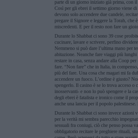
parte di un giorno iniziato già prima, con il
Così per gli ebrei il settimo giorno viene d
devono solo accendere due candele, recitare
pregare il Signore e leggere la Torah, che 
miscredenti. E per il resto non fare un gioi
Durante lo Shabbat ci sono 39 cose proibite 
cucinare, lavare e scrivere, perfino dividere
Nemmeno si può dare l’ultima mano per termi
abitazione. Neanche fare viaggi più lunghi 
restare in casa, senza andare alla Coop per 
fare. “Non fare” che in Italia, in compenso, 
più del fare. Una cosa che magari mi fa dub
accendere un fuoco. L’ordine è giusto? Non
spengerlo. Il casino è se lo trova acceso o 
inosservanti- e non lo può spengere e la c
degli ebrei è fatalista e ironico come il pro
anche una lancia per il popolo palestinese. 
Durante lo Shabbat ci sono invece azioni v
per la verità mi sembra parecchio impegnativ
sessuali fra coniugi, ciò che penso possa v
obbligatorio recitare le preghiere rituali, 
carne. Però astenersi da tutto e stare assort