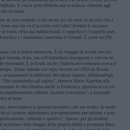
bibliche. E con le pene bibliche non si scherza -chiedete agli
 che rischiare.
tere da non credente, è che anche fra chi crede in un solo Dio e
 ne fosse una che va d’accordo con l’altra! Sembra lo facciano
e esiste, nella sua infinita bontà ci supporta e ci sopporta pure.
 la Domenica e i musulmani osservano il Venerdì. È come nel PD,
imana con la lettera maiuscola. È un retaggio di scuola fascista.
 per fortuna, dopo, ma nell’immediato dopoguerra e così me ne
e elementari. E in fondo anche l’Italietta del ventennio aveva il
l tempo. Venne istituito con regio decreto nel 1935 da Benito
e, scopiazzando la tradizione del sabato inglese, affibbiandogli
o, “Dio stramaledica gli inglesi”, ripeteva Mario Appelius alla
lamentare la vita cittadina anche la Domenica, giornata in cui era
nto manifestazioni culturali, sportive e ricreative", e lasciando
ica al mese.
ino, interrompeva la giornata lavorativa alle ore tredici, in modo
ità di carattere addestrativo prevalentemente pre-militare e post-
 professionale, culturale e sportivo". Spesso, per gli studenti,
i in forma e dare sfoggio della propria abilità e prestanza fisica.