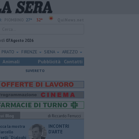
27°
32°
:
PIOMBINO
QuiNews.net
rdì
07 Agosto 2026
PRATO
FIRENZE
SIENA
AREZZO
Animali
Pubblicità
Contatti
SUVERETO
ui Blog
di Riccardo Ferrucci
INCONTRI
ucca la mostra
D'ARTE
Marcello
selli “Dialoghi