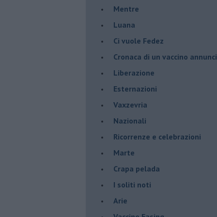
​Mentre
Luana
​Ci vuole Fedez
​Cronaca di un vaccino annunc
​Liberazione
Esternazioni
Vaxzevria
Nazionali
​Ricorrenze e celebrazioni
Marte
​Crapa pelada
​I soliti noti
Arie
​Vaccine Easing