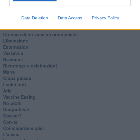
​Il Giro
Insopportabile
​Mentre
Data Deletion
Data Access
Privacy Policy
Luana
​Ci vuole Fedez
​Cronaca di un vaccino annunciato
​Liberazione
Esternazioni
Vaxzevria
Nazionali
​Ricorrenze e celebrazioni
Marte
​Crapa pelada
​I soliti noti
Arie
​Vaccine Easing
No profit
Dragonheart
Con-ter?
​Con-te
Coincidenze e crisi
L'amico