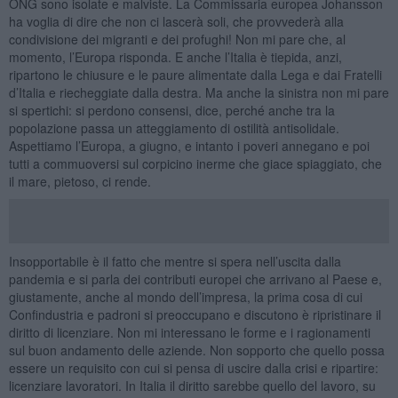
ONG sono isolate e malviste. La Commissaria europea Johansson
ha voglia di dire che non ci lascerà soli, che provvederà alla
condivisione dei migranti e dei profughi! Non mi pare che, al
momento, l’Europa risponda. E anche l’Italia è tiepida, anzi,
ripartono le chiusure e le paure alimentate dalla Lega e dai Fratelli
d’Italia e riecheggiate dalla destra. Ma anche la sinistra non mi pare
si spertichi: si perdono consensi, dice, perché anche tra la
popolazione passa un atteggiamento di ostilità antisolidale.
Aspettiamo l’Europa, a giugno, e intanto i poveri annegano e poi
tutti a commuoversi sul corpicino inerme che giace spiaggiato, che
il mare, pietoso, ci rende.
Insopportabile è il fatto che mentre si spera nell’uscita dalla
pandemia e si parla dei contributi europei che arrivano al Paese e,
giustamente, anche al mondo dell’impresa, la prima cosa di cui
Confindustria e padroni si preoccupano e discutono è ripristinare il
diritto di licenziare. Non mi interessano le forme e i ragionamenti
sul buon andamento delle aziende. Non sopporto che quello possa
essere un requisito con cui si pensa di uscire dalla crisi e ripartire:
licenziare lavoratori. In Italia il diritto sarebbe quello del lavoro, su