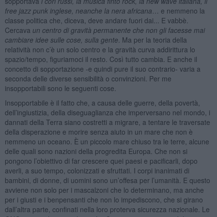
sopportava
i cori russi, la musica finto rock, la new wave italiana, il
free jazz punk inglese, neanche la nera africana
… e nemmeno la
classe politica che, diceva, deve andare fuori dai... E vabbè.
Cercava
un centro di gravità permanente che non gli facesse mai
cambiare idee sulle cose, sulla gente
. Ma per la teoria della
relatività non c’è un solo centro e la gravità curva addirittura lo
spazio/tempo, figuriamoci il resto. Così tutto cambia. E anche il
concetto di sopportazione -e quindi pure il suo contrario- varia a
seconda delle diverse sensibilità o convinzioni. Per me
insopportabili sono le seguenti cose.
Insopportabile è il fatto che, a causa delle guerre, della povertà,
dell’ingiustizia, della diseguaglianza che imperversano nel mondo, i
dannati della Terra siano costretti a migrare, a tentare le traversate
della disperazione e morire senza aiuto in un mare che non è
nemmeno un oceano. È un piccolo mare chiuso tra le terre, alcune
delle quali sono nazioni della progredita Europa. Che non si
pongono l’obiettivo di far crescere quei paesi e pacificarli, dopo
averli, a suo tempo, colonizzati e sfruttati. I corpi inanimati di
bambini, di donne, di uomini sono un’offesa per l’umanità. E questo
avviene non solo per i mascalzoni che lo determinano, ma anche
per i giusti e i benpensanti che non lo impediscono, che si girano
dall’altra parte, confinati nella loro proterva sicurezza nazionale. Le