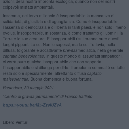
azioni, della nostra impronta ecologica, quando non dei nostri
colpevoli misfatti ambientali.
Insomma, nel terzo millennio è insopportabile la mancanza di
solidarietà, di giustizia e di uguaglianza. Come è insopportabile
l’assenza di democrazia e di libertà in tanti paesi, e non solo i meno
evoluti. Insopportabile, in sostanza, è come trattiamo gli uomini, la
Terra e le sue creature. E insopportabili risulteranno pure questi
lunghi pipponi. Lo so. Non lo sapessi, ma lo so. Tuttavia, nella
diffusa, folgorante e accattivante
brevitas
mediatica, nella generale
captatio
benevolentiae
, in questo mondo di assuefatti simpaticoni,
ci vorrà pure qualche insopportabile che non sopporta
l’insopportabile e si dilunga per dirlo. Il problema semmai è se tutto
resta solo e specularmente, altrettanto diffusa
captatio
malevolentiae.
Buona domenica e buona fortuna.
Pontedera, 30 maggio 2021
“
Centro di gravità permanente” di Franco Battiato
https://youtu.be/M5-Zz9iUZvA
________________________
Libero Venturi