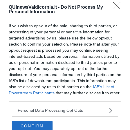
QUInewsValdicornia.it -
Do Not Process My
Personal Information
If you wish to opt-out of the sale, sharing to third parties, or
processing of your personal or sensitive information for
targeted advertising by us, please use the below opt-out
section to confirm your selection. Please note that after your
opt-out request is processed you may continue seeing
Franco Battiato - Centro di gravità permanente (@Domenica
interest-based ads based on personal information utilized by
In)
us or personal information disclosed to third parties prior to
Ti potrebbe interessare anche:
your opt-out. You may separately opt-out of the further
disclosure of your personal information by third parties on the
Articoli dal Blog “Pensieri della domenica” di Libero Venturi
IAB’s list of downstream participants. This information may
​Agorà reloaded
also be disclosed by us to third parties on the
IAB’s List of
Ultimo
Downstream Participants
that may further disclose it to other
​L’urlo e gli inglesi
third parties.
Carrà
Può darsi
Personal Data Processing Opt Outs
Europei
Acciaio
CONFIRM
Il Presidente