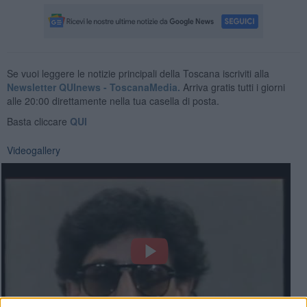
Se vuoi leggere le notizie principali della Toscana iscriviti alla
Newsletter QUInews - ToscanaMedia.
Arriva gratis tutti i giorni
alle 20:00 direttamente nella tua casella di posta.
Basta cliccare
QUI
Videogallery