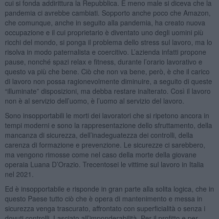
cui si fonda addirittura la Repubblica. E meno male si diceva che la
pandemia ci avrebbe cambiati. Sopporto anche poco che Amazon,
che comunque, anche in seguito alla pandemia, ha creato nuova
occupazione e il cui proprietario è diventato uno degli uomini più
ricchi del mondo, si ponga il problema dello stress sul lavoro, ma lo
risolva in modo paternalista e coercitivo. L’azienda infatti propone
pause, nonché spazi relax e fitness, durante l’orario lavorativo e
questo va più che bene. Ciò che non va bene, però, è che il carico
di lavoro non possa ragionevolmente diminuire, a seguito di queste
“illuminate” disposizioni, ma debba restare inalterato. Così il lavoro
non è al servizio dell’uomo, è l’uomo al servizio del lavoro.
Sono insopportabili le morti dei lavoratori che si ripetono ancora in
tempi moderni e sono la rappresentazione dello sfruttamento, della
mancanza di sicurezza, dell’inadeguatezza dei controlli, della
carenza di formazione e prevenzione. Le sicurezze ci sarebbero,
ma vengono rimosse come nel caso della morte della giovane
operaia Luana D’Orazio. Trecentosei le vittime sul lavoro in Italia
nel 2021.
Ed è insopportabile e risponde in gran parte alla solita logica, che in
questo Paese tutto ciò che è opera di mantenimento e messa in
sicurezza venga trascurato, affrontato con superficialità o senza i
dovuti controlli. Lasciato all’imponderabilità. Per il profitto e per