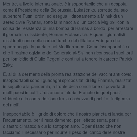
Mentre, a livello internazionale, è insopportabile che un despota
come il Presidente della Bielorussia, Lukašėnko, sorretto dal suo
superiore Putin, ordini ed esegua il dirottamento a Minsk di un
aereo civile Ryanair, sotto la minaccia di un caccia Mig-29 -con la
scusa dell’esistenza di una bomba di Hamas a bordo- per arrestare
il giornalista dissidente, Roman Protasevich. E quanti giornalisti
dissidenti sono nelle carceri turche del dittatore Erdogan che
spadroneggia in patria e nel Mediterraneo! Come insopportabile è
che il regime egiziano del Generale al-Sisi non riconosca i suoi torti
per l’omicidio di Giulio Regeni e continui a tenere in carcere Patrick
Zaky.
E, al di là dei meriti della pronta realizzazione dei vaccini anti covid,
insopportabili sono i guadagni spropositati di Big Pharma, realizzati
in seguito alla pandemia, a fronte della condizione di povertà di
molti paesi in cui il virus ancora infuria. E anche in quei paesi,
stridente è la contraddizione tra la ricchezza di pochi e l’indigenza
dei molti.
Insopportabile è il grido di dolore che il nostro pianeta ci lancia per
l’inquinamento, per il riscaldamento, per l’effetto serra, per il
disastro climatico a cui lo sottoponiamo. E per il fatto che non
facciamo il necessario per ridurre il peso del carico delle nostre