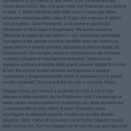
nuove generazioni. Non una gran cosa, ma finalmente una cosa di
sinistra. E subito ritorna la solfa delle mani in tasca agli italiani,
ancorché edulcorata dalla frase di Draghi che è tempo di dare e
non di togliere. Caro Presidente, si dà anche e soprattutto
attraverso un fisco equo e progressivo. Ma invece eccoci a
difendere la classe dei più abbienti e non disturbare i privilegiati.
Immagino quale grande sacrificio sarebbe stato per costoro la
tassa dell’1% e quanto avrebbe ostacolato la riforma fiscale più
complessiva! Che va fatta, anche in ottemperanza alle richieste
europee collegate ai finanziamenti accordati. Salvini tuona:
tassiamo piuttosto le rendite delle grandi aziende digitali! E chi dice
di no? Ma perché questo sarebbe contrapposto a tassare
equamente e progressivamente anche le successioni e le grandi
rendite nazionali? Semmai è la flat tax che è un’eresia fiscale.
Insopportabile, per inciso e a proposito di soldi, è che il noto
allenatore della squadra che ha finalmente vinto il campionato di
calcio risolva consensualmente il contratto con detta squadra con
una buonuscita di sette milioni di euro! Non male: come
sconfiggere la dilagante povertà. Il calcio ce ne offre diverse
soluzioni. Sette milioni di euro erano circa tredici miliardi e mezzo
delle vecchie lire. Può non bastare più di una vita per spenderli tutti.