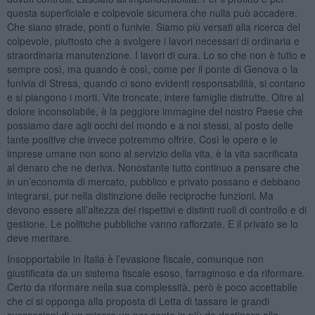
questa superficiale e colpevole sicumera che nulla può accadere.
Che siano strade, ponti o funivie. Siamo più versati alla ricerca del
colpevole, piuttosto che a svolgere i lavori necessari di ordinaria e
straordinaria manutenzione. I lavori di cura. Lo so che non è tutto e
sempre così, ma quando è così, come per il ponte di Genova o la
funivia di Stresa, quando ci sono evidenti responsabilità, si contano
e si piangono i morti. Vite troncate, intere famiglie distrutte. Oltre al
dolore inconsolabile, è la peggiore immagine del nostro Paese che
possiamo dare agli occhi del mondo e a noi stessi, al posto delle
tante positive che invece potremmo offrire. Così le opere e le
imprese umane non sono al servizio della vita, è la vita sacrificata
al denaro che ne deriva. Nonostante tutto continuo a pensare che
in un’economia di mercato, pubblico e privato possano e debbano
integrarsi, pur nella distinzione delle reciproche funzioni. Ma
devono essere all’altezza dei rispettivi e distinti ruoli di controllo e di
gestione. Le politiche pubbliche vanno rafforzate. E il privato se lo
deve meritare.
Insopportabile in Italia è l’evasione fiscale, comunque non
giustificata da un sistema fiscale esoso, farraginoso e da riformare.
Certo da riformare nella sua complessità, però è poco accettabile
che ci si opponga alla proposta di Letta di tassare le grandi
successioni di un misero un per cento in più da destinare alle