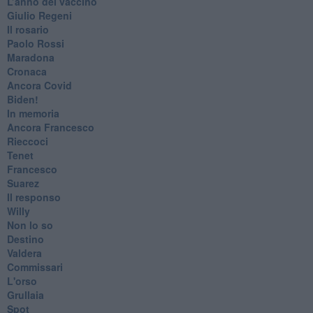
​L’anno del vaccino
Giulio Regeni
​Il rosario
Paolo Rossi
Maradona
Cronaca
​Ancora Covid
​Biden!
In memoria
​Ancora Francesco
Rieccoci
Tenet
Francesco
Suarez
​Il responso
Willy
Non lo so
Destino
Valdera
Commissari
L'orso
Grullaia
Spot