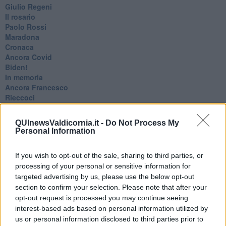
Giulio Regeni
​Il rosario
Paolo Rossi
Maradona
Cronaca
​Ancora Covid
​Biden!
In memoria
​Ancora Francesco
Rieccoci
Tenet
Francesco
QUInewsValdicornia.it -
Do Not Process My
Suarez
Personal Information
​Il responso
Willy
If you wish to opt-out of the sale, sharing to third parties, or
Non lo so
processing of your personal or sensitive information for
Destino
targeted advertising by us, please use the below opt-out
Valdera
Commissari
section to confirm your selection. Please note that after your
L'orso
opt-out request is processed you may continue seeing
Grullaia
interest-based ads based on personal information utilized by
Spot
us or personal information disclosed to third parties prior to