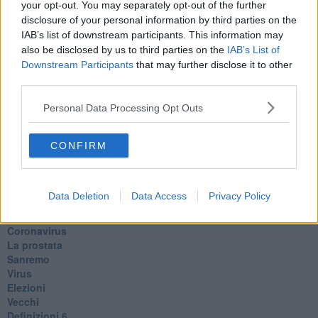
​Il grande vuoto
your opt-out. You may separately opt-out of the further
​La guerra dei mondi
disclosure of your personal information by third parties on the
Marciare non marcire
IAB’s list of downstream participants. This information may
Fase due
also be disclosed by us to third parties on the
IAB’s List of
L’Agorà
Downstream Participants
that may further disclose it to other
Silvia
third parties.
Congiunti
Principi
Personal Data Processing Opt Outs
​Lettera sulla brevità della vita
​Lettera sulla felicità
​Lettera sul tempo
CONFIRM
Lettera semiconfidenziale al Presidente
Pensieri per dopo
​Pensieri in libera uscita
Data Deletion
Data Access
Privacy Policy
Pandemia
Zona rossa
Coronavirus
La prostata
Sanremo
Virus
Elezioni
Vecchi
Definizioni 6