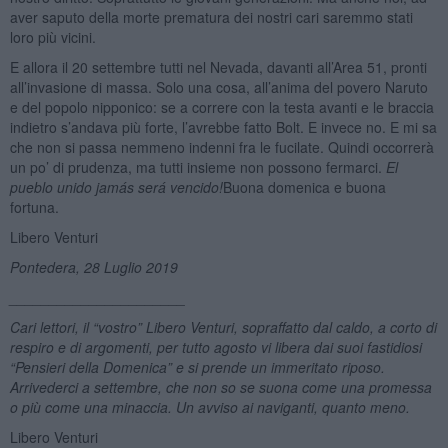
aver saputo della morte prematura dei nostri cari saremmo stati
loro più vicini.
E allora il 20 settembre tutti nel Nevada, davanti all’Area 51, pronti
all’invasione di massa. Solo una cosa, all’anima del povero Naruto
e del popolo nipponico: se a correre con la testa avanti e le braccia
indietro s’andava più forte, l’avrebbe fatto Bolt. E invece no. E mi sa
che non si passa nemmeno indenni fra le fucilate. Quindi occorrerà
un po’ di prudenza, ma tutti insieme non possono fermarci.
El
pueblo unido jam
á
s ser
á
vencido!
Buona domenica e buona
fortuna.
Libero Venturi
Pontedera, 28 Luglio 2019
______________________
Cari lettori, il “vostro” Libero Venturi, sopraffatto dal caldo, a corto di
respiro e di argomenti, per tutto agosto vi libera dai suoi fastidiosi
“Pensieri della Domenica” e si prende un immeritato riposo.
Arrivederci a settembre, che non so se suona come una promessa
o più come una minaccia. Un avviso ai naviganti, quanto meno.
Libero Venturi