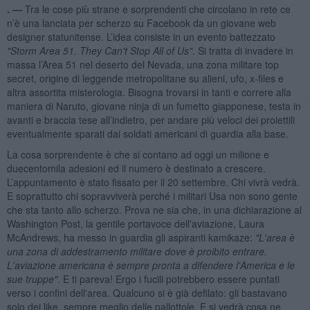
. —
Tra le cose più strane e sorprendenti che circolano in rete ce
n’è una lanciata per scherzo su Facebook da un giovane web
designer statunitense. L’idea consiste in un evento battezzato
"Storm Area 51. They Can't Stop All of Us"
. Si tratta di invadere in
massa l’Area 51 nel deserto del Nevada, una zona militare top
secret, origine di leggende metropolitane su alieni, ufo, x-files e
altra assortita misterologia. Bisogna trovarsi in tanti e correre alla
maniera di Naruto, giovane ninja di un fumetto giapponese, testa in
avanti e braccia tese all’indietro, per andare più veloci dei proiettili
eventualmente sparati dai soldati americani di guardia alla base.
La cosa sorprendente è che si contano ad oggi un milione e
duecentomila adesioni ed il numero è destinato a crescere.
L’appuntamento è stato fissato per il 20 settembre. Chi vivrà vedrà.
E soprattutto chi sopravviverà perché i militari Usa non sono gente
che sta tanto allo scherzo. Prova ne sia che, in una dichiarazione al
Washington Post, la gentile portavoce dell'aviazione, Laura
McAndrews, ha messo in guardia gli aspiranti kamikaze:
"L'area è
una zona di addestramento militare dove è proibito entrare.
L'aviazione americana è sempre pronta a difendere l'America e le
sue truppe"
. E ti pareva! Ergo i fucili potrebbero essere puntati
verso i confini dell'area. Qualcuno si è già defilato: gli bastavano
solo dei like, sempre meglio delle pallottole. E si vedrà cosa ne