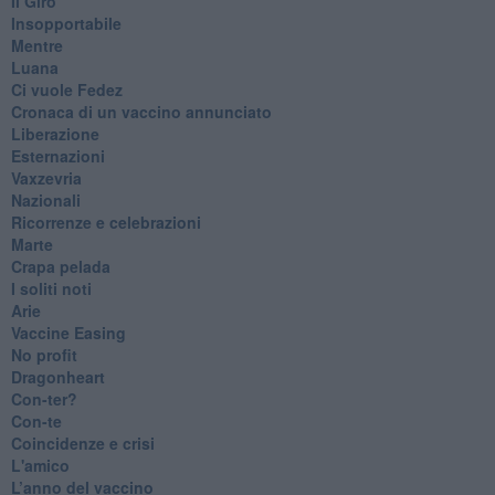
​Il Giro
Insopportabile
​Mentre
Luana
​Ci vuole Fedez
​Cronaca di un vaccino annunciato
​Liberazione
Esternazioni
Vaxzevria
Nazionali
​Ricorrenze e celebrazioni
Marte
​Crapa pelada
​I soliti noti
Arie
​Vaccine Easing
No profit
Dragonheart
Con-ter?
​Con-te
Coincidenze e crisi
L'amico
​L’anno del vaccino