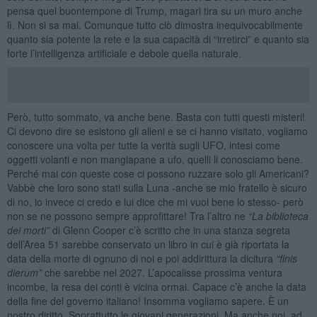
pensa quel buontempone di Trump, magari tira su un muro anche
lì. Non si sa mai. Comunque tutto ciò dimostra inequivocabilmente
quanto sia potente la rete e la sua capacità di “irretirci” e quanto sia
forte l’intelligenza artificiale e debole quella naturale.
Però, tutto sommato, va anche bene. Basta con tutti questi misteri!
Ci devono dire se esistono gli alieni e se ci hanno visitato, vogliamo
conoscere una volta per tutte la verità sugli UFO, intesi come
oggetti volanti e non mangiapane a ufo, quelli li conosciamo bene.
Perché mai con queste cose ci possono ruzzare solo gli Americani?
Vabbè che loro sono stati sulla Luna -anche se mio fratello è sicuro
di no, io invece ci credo e lui dice che mi vuol bene lo stesso- però
non se ne possono sempre approfittare! Tra l’altro ne
“La biblioteca
dei morti”
di Glenn Cooper c’è scritto che in una stanza segreta
dell’Area 51 sarebbe conservato un libro in cui è già riportata la
data della morte di ognuno di noi e poi addirittura la dicitura
“
finis
dierum
”
che sarebbe nel 2027. L’apocalisse prossima ventura
incombe, la resa dei conti è vicina ormai. Capace c’è anche la data
della fine del governo italiano! Insomma vogliamo sapere. È un
nostro diritto. Soprattutto le giovani generazioni. Ma anche noi, ad