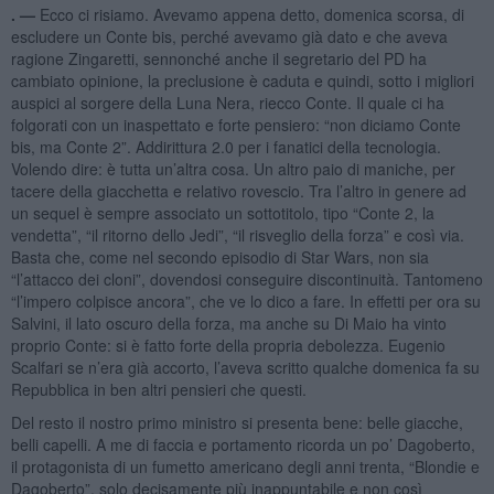
. —
Ecco ci risiamo. Avevamo appena detto, domenica scorsa, di
escludere un Conte bis, perché avevamo già dato e che aveva
ragione Zingaretti, sennonché anche il segretario del PD ha
cambiato opinione, la preclusione è caduta e quindi, sotto i migliori
auspici al sorgere della Luna Nera, riecco Conte. Il quale ci ha
folgorati con un inaspettato e forte pensiero: “non diciamo Conte
bis, ma Conte 2”. Addirittura 2.0 per i fanatici della tecnologia.
Volendo dire: è tutta un’altra cosa. Un altro paio di maniche, per
tacere della giacchetta e relativo rovescio. Tra l’altro in genere ad
un sequel è sempre associato un sottotitolo, tipo “Conte 2, la
vendetta”, “il ritorno dello Jedi”, “il risveglio della forza” e così via.
Basta che, come nel secondo episodio di Star Wars, non sia
“l’attacco dei cloni”, dovendosi conseguire discontinuità. Tantomeno
“l’impero colpisce ancora”, che ve lo dico a fare. In effetti per ora su
Salvini, il lato oscuro della forza, ma anche su Di Maio ha vinto
proprio Conte: si è fatto forte della propria debolezza. Eugenio
Scalfari se n’era già accorto, l’aveva scritto qualche domenica fa su
Repubblica in ben altri pensieri che questi.
Del resto il nostro primo ministro si presenta bene: belle giacche,
belli capelli. A me di faccia e portamento ricorda un po’ Dagoberto,
il protagonista di un fumetto americano degli anni trenta, “Blondie e
Dagoberto”, solo decisamente più inappuntabile e non così