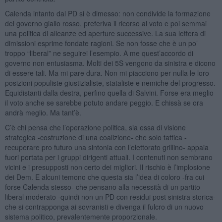
Calenda intanto dal PD si è dimesso: non condivide la formazione
del governo giallo rosso, preferiva il ricorso al voto e poi semmai
una politica di alleanze ed aperture successive. La sua lettera di
dimissioni esprime fondate ragioni. Se non fosse che è un po’
troppo “liberal” ne seguirei l’esempio. A me quest’accordo di
governo non entusiasma. Molti dei 5S vengono da sinistra e dicono
di essere tali. Ma mi pare dura. Non mi piacciono per nulla le loro
posizioni populiste giustizialiste, stataliste e nemiche del progresso.
Equidistanti dalla destra, perfino quella di Salvini. Forse era meglio
il voto anche se sarebbe potuto andare peggio. E chissà se ora
andrà meglio. Ma tant’è.
C’è chi pensa che l’operazione politica, sia essa di visione
strategica -costruzione di una coalizione- che solo tattica -
recuperare pro futuro una sintonia con l’elettorato grillino- appaia
fuori portata per i gruppi dirigenti attuali. I contenuti non sembrano
vicini e i presupposti non certo dei migliori. Il rischio è l’implosione
dei Dem. E alcuni temono che questa sia l’idea di coloro -fra cui
forse Calenda stesso- che pensano alla necessità di un partito
liberal moderato -quindi non un PD con residui post sinistra storica-
che si contrapponga ai sovranisti e divenga il fulcro di un nuovo
sistema politico, prevalentemente proporzionale.