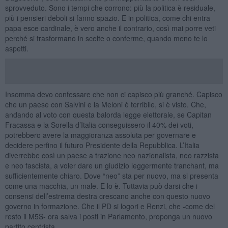
sprovveduto. Sono i tempi che corrono: più la politica è residuale,
più i pensieri deboli si fanno spazio. E in politica, come chi entra
papa esce cardinale, è vero anche il contrario, così mai porre veti
perché si trasformano in scelte o conferme, quando meno te lo
aspetti.
Insomma devo confessare che non ci capisco più granché. Capisco
che un paese con Salvini e la Meloni è terribile, si è visto. Che,
andando al voto con questa balorda legge elettorale, se Capitan
Fracassa e la Sorella d’Italia conseguissero il 40% dei voti,
potrebbero avere la maggioranza assoluta per governare e
decidere perfino il futuro Presidente della Repubblica. L’Italia
diverrebbe così un paese a trazione neo nazionalista, neo razzista
e neo fascista, a voler dare un giudizio leggermente tranchant, ma
sufficientemente chiaro. Dove “neo” sta per nuovo, ma si presenta
come una macchia, un male. E lo è. Tuttavia può darsi che i
consensi dell’estrema destra crescano anche con questo nuovo
governo in formazione. Che il PD si logori e Renzi, che -come del
resto il M5S- ora salva i posti in Parlamento, proponga un nuovo
partito centrista.