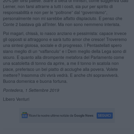
20% per dirsi paese. Stare a dieta di ministri, come suggeriva Gad
Lerner, non farsi attrarre a tutti i costi, sia pur per spirito di
responsabilità e non per le “poltrone” dal “governismo”,
personalmente non mi sarebbe affatto dispiaciuto. E penso che
Conte 2 bastava già all’Inter. Ma non sono nemmeno interista.
Poi magari, chissà, io nasco anziano e pessimista: capace invece
gli opposti si attraggono e sarà tutto amor che cresce! Troveremo
una sintesi gioiosa, sociale e di progresso. I Pentastellati spero
siano meglio di un “vaffanculo” e i Dem meglio della Lega sono di
sicuro. E quanto alla dirompente metafora del Parlamento come
una scatoletta di tonno da aprire, a me il tonno in scatola non
piace, preferisco un bel piatto di acciughe alla povera. Volete
mettere? Insomma chi vivrà vedrà. E anche chi sopravviverà.
Buona domenica e buona fortuna.
Pontedera, 1 Settembre 2019
Libero Venturi