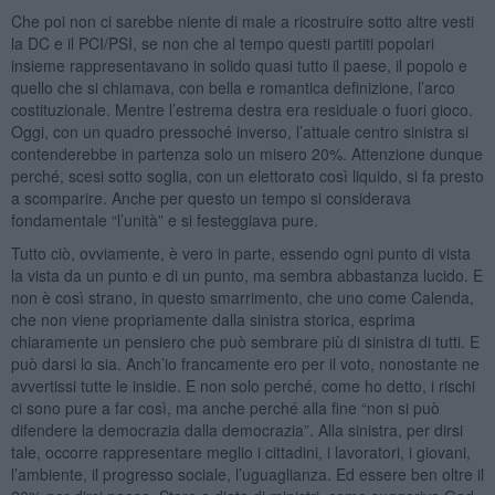
Che poi non ci sarebbe niente di male a ricostruire sotto altre vesti
la DC e il PCI/PSI, se non che al tempo questi partiti popolari
insieme rappresentavano in solido quasi tutto il paese, il popolo e
quello che si chiamava, con bella e romantica definizione, l’arco
costituzionale. Mentre l’estrema destra era residuale o fuori gioco.
Oggi, con un quadro pressoché inverso, l’attuale centro sinistra si
contenderebbe in partenza solo un misero 20%. Attenzione dunque
perché, scesi sotto soglia, con un elettorato così liquido, si fa presto
a scomparire. Anche per questo un tempo si considerava
fondamentale “l’unità” e si festeggiava pure.
Tutto ciò, ovviamente, è vero in parte, essendo ogni punto di vista
la vista da un punto e di un punto, ma sembra abbastanza lucido. E
non è così strano, in questo smarrimento, che uno come Calenda,
che non viene propriamente dalla sinistra storica, esprima
chiaramente un pensiero che può sembrare più di sinistra di tutti. E
può darsi lo sia. Anch’io francamente ero per il voto, nonostante ne
avvertissi tutte le insidie. E non solo perché, come ho detto, i rischi
ci sono pure a far così, ma anche perché alla fine “non si può
difendere la democrazia dalla democrazia”. Alla sinistra, per dirsi
tale, occorre rappresentare meglio i cittadini, i lavoratori, i giovani,
l’ambiente, il progresso sociale, l’uguaglianza. Ed essere ben oltre il