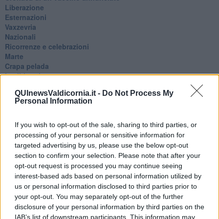
​Liberazione
Esternazioni
Vaxzevria
Nazionali
​Ricorrenze e celebrazioni
Marte
​Crapa pelada
​I soliti noti
Arie
QUInewsValdicornia.it -
Do Not Process My
​Vaccine Easing
Personal Information
No profit
Dragonheart
Con-ter?
If you wish to opt-out of the sale, sharing to third parties, or
​Con-te
processing of your personal or sensitive information for
Coincidenze e crisi
targeted advertising by us, please use the below opt-out
L'amico
section to confirm your selection. Please note that after your
​L’anno del vaccino
opt-out request is processed you may continue seeing
Giulio Regeni
interest-based ads based on personal information utilized by
​Il rosario
us or personal information disclosed to third parties prior to
Paolo Rossi
your opt-out. You may separately opt-out of the further
Maradona
disclosure of your personal information by third parties on the
Cronaca
IAB’s list of downstream participants. This information may