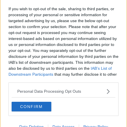
​Liberazione
If you wish to opt-out of the sale, sharing to third parties, or
Esternazioni
processing of your personal or sensitive information for
Vaxzevria
Nazionali
targeted advertising by us, please use the below opt-out
​Ricorrenze e celebrazioni
section to confirm your selection. Please note that after your
Marte
opt-out request is processed you may continue seeing
​Crapa pelada
interest-based ads based on personal information utilized by
​I soliti noti
us or personal information disclosed to third parties prior to
Arie
your opt-out. You may separately opt-out of the further
​Vaccine Easing
disclosure of your personal information by third parties on the
No profit
IAB’s list of downstream participants. This information may
Dragonheart
also be disclosed by us to third parties on the
IAB’s List of
Con-ter?
Downstream Participants
that may further disclose it to other
​Con-te
third parties.
Coincidenze e crisi
L'amico
Personal Data Processing Opt Outs
​L’anno del vaccino
Giulio Regeni
​Il rosario
CONFIRM
Paolo Rossi
Maradona
Cronaca
Data Deletion
Data Access
Privacy Policy