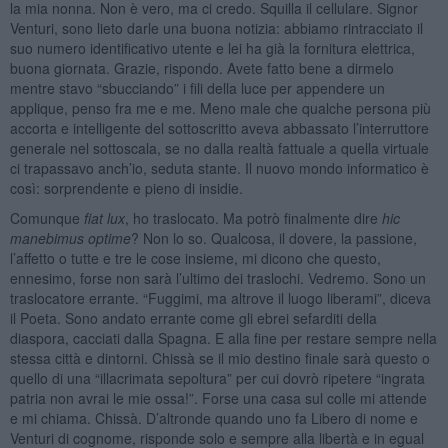
la mia nonna. Non è vero, ma ci credo. Squilla il cellulare. Signor
Venturi, sono lieto darle una buona notizia: abbiamo rintracciato il
suo numero identificativo utente e lei ha già la fornitura elettrica,
buona giornata. Grazie, rispondo. Avete fatto bene a dirmelo
mentre stavo “sbucciando” i fili della luce per appendere un
applique, penso fra me e me. Meno male che qualche persona più
accorta e intelligente del sottoscritto aveva abbassato l’interruttore
generale nel sottoscala, se no dalla realtà fattuale a quella virtuale
ci trapassavo anch’io, seduta stante. Il nuovo mondo informatico è
così: sorprendente e pieno di insidie.
Comunque
fiat lux
, ho traslocato. Ma potrò finalmente dire
hic
manebimus optime
? Non lo so. Qualcosa, il dovere, la passione,
l’affetto o tutte e tre le cose insieme, mi dicono che questo,
ennesimo, forse non sarà l’ultimo dei traslochi. Vedremo. Sono un
traslocatore errante. “Fuggimi, ma altrove il luogo liberami”, diceva
il Poeta. Sono andato errante come gli ebrei sefarditi della
diaspora, cacciati dalla Spagna. E alla fine per restare sempre nella
stessa città e dintorni. Chissà se il mio destino finale sarà questo o
quello di una “illacrimata sepoltura” per cui dovrò ripetere “ingrata
patria non avrai le mie ossa!”. Forse una casa sul colle mi attende
e mi chiama. Chissà. D’altronde quando uno fa Libero di nome e
Venturi di cognome, risponde solo e sempre alla libertà e in egual