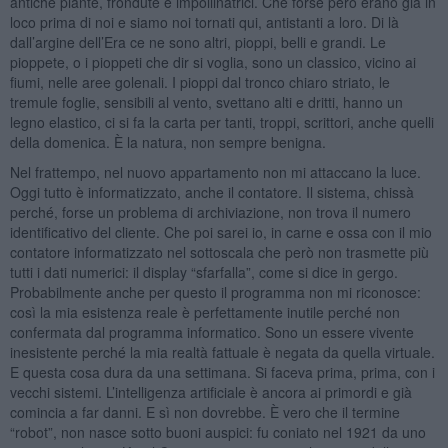
antiche piante, frondute e impollinatrici. Che forse però erano già in
loco prima di noi e siamo noi tornati qui, antistanti a loro. Di là
dall’argine dell’Era ce ne sono altri, pioppi, belli e grandi. Le
pioppete, o i pioppeti che dir si voglia, sono un classico, vicino ai
fiumi, nelle aree golenali. I pioppi dal tronco chiaro striato, le
tremule foglie, sensibili al vento, svettano alti e dritti, hanno un
legno elastico, ci si fa la carta per tanti, troppi, scrittori, anche quelli
della domenica. È la natura, non sempre benigna.
Nel frattempo, nel nuovo appartamento non mi attaccano la luce.
Oggi tutto è informatizzato, anche il contatore. Il sistema, chissà
perché, forse un problema di archiviazione, non trova il numero
identificativo del cliente. Che poi sarei io, in carne e ossa con il mio
contatore informatizzato nel sottoscala che però non trasmette più
tutti i dati numerici: il display “sfarfalla”, come si dice in gergo.
Probabilmente anche per questo il programma non mi riconosce:
così la mia esistenza reale è perfettamente inutile perché non
confermata dal programma informatico. Sono un essere vivente
inesistente perché la mia realtà fattuale è negata da quella virtuale.
E questa cosa dura da una settimana. Si faceva prima, prima, con i
vecchi sistemi. L’intelligenza artificiale è ancora ai primordi e già
comincia a far danni. E sì non dovrebbe. È vero che il termine
“robot”, non nasce sotto buoni auspici: fu coniato nel 1921 da uno