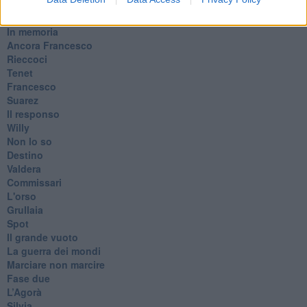
​Ancora Covid
​Biden!
In memoria
​Ancora Francesco
Rieccoci
Tenet
Francesco
Suarez
​Il responso
Willy
Non lo so
Destino
Valdera
Commissari
L'orso
Grullaia
Spot
​Il grande vuoto
​La guerra dei mondi
Marciare non marcire
Fase due
L’Agorà
Silvia