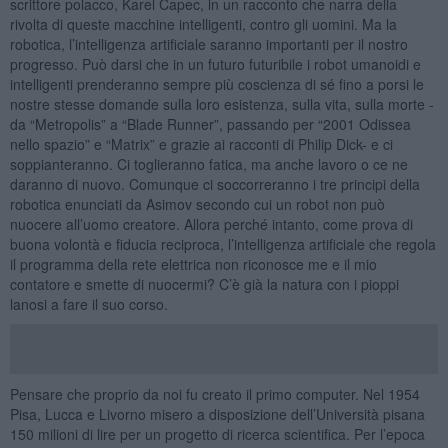
scrittore polacco, Karel Capec, in un racconto che narra della
rivolta di queste macchine intelligenti, contro gli uomini. Ma la
robotica, l’intelligenza artificiale saranno importanti per il nostro
progresso. Può darsi che in un futuro futuribile i robot umanoidi e
intelligenti prenderanno sempre più coscienza di sé fino a porsi le
nostre stesse domande sulla loro esistenza, sulla vita, sulla morte -
da “Metropolis” a “Blade Runner”, passando per “2001 Odissea
nello spazio” e “Matrix” e grazie ai racconti di Philip Dick- e ci
soppianteranno. Ci toglieranno fatica, ma anche lavoro o ce ne
daranno di nuovo. Comunque ci soccorreranno i tre principi della
robotica enunciati da Asimov secondo cui un robot non può
nuocere all’uomo creatore. Allora perché intanto, come prova di
buona volontà e fiducia reciproca, l’intelligenza artificiale che regola
il programma della rete elettrica non riconosce me e il mio
contatore e smette di nuocermi? C’è già la natura con i pioppi
lanosi a fare il suo corso.
Pensare che proprio da noi fu creato il primo computer. Nel 1954
Pisa, Lucca e Livorno misero a disposizione dell’Università pisana
150 milioni di lire per un progetto di ricerca scientifica. Per l’epoca