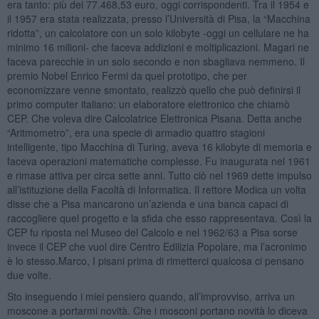
era tanto: più dei 77.468,53 euro, oggi corrispondenti. Tra il 1954 e
il 1957 era stata realizzata, presso l’Università di Pisa, la “Macchina
ridotta”, un calcolatore con un solo kilobyte -oggi un cellulare ne ha
minimo 16 milioni- che faceva addizioni e moltiplicazioni. Magari ne
faceva parecchie in un solo secondo e non sbagliava nemmeno. Il
premio Nobel Enrico Fermi da quel prototipo, che per
economizzare venne smontato, realizzò quello che può definirsi il
primo computer italiano: un elaboratore elettronico che chiamò
CEP. Che voleva dire Calcolatrice Elettronica Pisana. Detta anche
“Aritmometro”, era una specie di armadio quattro stagioni
intelligente, tipo Macchina di Turing, aveva 16 kilobyte di memoria e
faceva operazioni matematiche complesse. Fu inaugurata nel 1961
e rimase attiva per circa sette anni. Tutto ciò nel 1969 dette impulso
all’istituzione della Facoltà di Informatica. Il rettore Modica un volta
disse che a Pisa mancarono un’azienda e una banca capaci di
raccogliere quel progetto e la sfida che esso rappresentava. Così la
CEP fu riposta nel Museo del Calcolo e nel 1962/63 a Pisa sorse
invece il CEP che vuol dire Centro Edilizia Popolare, ma l’acronimo
è lo stesso.Marco, I pisani prima di rimetterci qualcosa ci pensano
due volte.
Sto inseguendo i miei pensiero quando, all’improvviso, arriva un
moscone a portarmi novità. Che i mosconi portano novità lo diceva