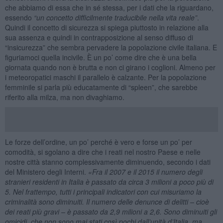
che abbiamo di essa che in sé stessa, per i dati che la riguardano,
essendo
“un concetto difficilmente traducibile nella vita reale”
.
Quindi il concetto di sicurezza si spiega piuttosto in relazione alla
sua assenza e quindi in contrapposizione al senso diffuso di
“insicurezza” che sembra pervadere la popolazione civile italiana. E
figuriamoci quella incivile. È un po’ come dire che è una bella
giornata quando non è brutta e non ci girano i coglioni. Almeno per
i meteoropatici maschi il parallelo è calzante. Per la popolazione
femminile si parla più educatamente di “spleen”, che sarebbe
riferito alla milza, ma non divaghiamo.
Le forze dell’ordine, un po’ perché è vero e forse un po’ per
comodità, si sgolano a dire che i reati nel nostro Paese e nelle
nostre città stanno complessivamente diminuendo, secondo i dati
del Ministero degli Interni.
«Fra il 2007 e il 2015 il numero degli
stranieri residenti in Italia è passato da circa 3 milioni a poco più di
5. Nel frattempo, tutti i principali indicatori con cui misuriamo la
criminalit
à
sono diminuiti. Il numero delle denunce di delitti –
cio
è
dei reati più gravi – è passato da 2,9 milioni a 2,6. Sono diminuiti gli
omicidi, che non sono mai stati così pochi dall’unit
à
d’Italia, ma