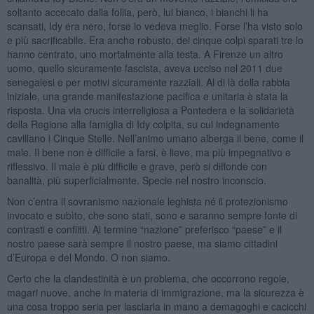
soltanto accecato dalla follia, però, lui bianco, i bianchi li ha
scansati, Idy era nero, forse lo vedeva meglio. Forse l’ha visto solo
e più sacrificabile. Era anche robusto, dei cinque colpi sparati tre lo
hanno centrato, uno mortalmente alla testa. A Firenze un altro
uomo, quello sicuramente fascista, aveva ucciso nel 2011 due
senegalesi e per motivi sicuramente razziali. Al di là della rabbia
iniziale, una grande manifestazione pacifica e unitaria è stata la
risposta. Una via crucis interreligiosa a Pontedera e la solidarietà
della Regione alla famiglia di Idy colpita, su cui indegnamente
cavillano i Cinque Stelle. Nell’animo umano alberga il bene, come il
male. Il bene non è difficile a farsi, è lieve, ma più impegnativo e
riflessivo. Il male è più difficile e grave, però si diffonde con
banalità, più superficialmente. Specie nel nostro inconscio.
Non c’entra il sovranismo nazionale leghista né il protezionismo
invocato e subìto, che sono stati, sono e saranno sempre fonte di
contrasti e conflitti. Al termine “nazione” preferisco “paese” e il
nostro paese sarà sempre il nostro paese, ma siamo cittadini
d’Europa e del Mondo. O non siamo.
Certo che la clandestinità è un problema, che occorrono regole,
magari nuove, anche in materia di immigrazione, ma la sicurezza è
una cosa troppo seria per lasciarla in mano a demagoghi e cacicchi