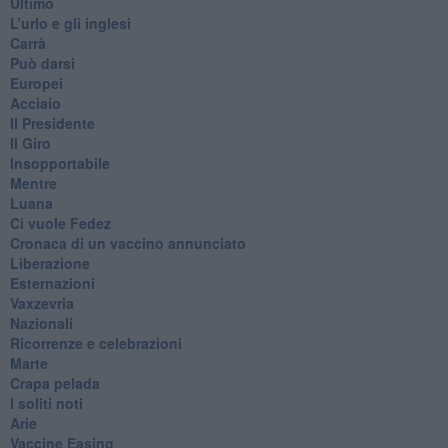
Ultimo
​L’urlo e gli inglesi
Carrà
Può darsi
Europei
Acciaio
Il Presidente
​Il Giro
Insopportabile
​Mentre
Luana
​Ci vuole Fedez
​Cronaca di un vaccino annunciato
​Liberazione
Esternazioni
Vaxzevria
Nazionali
​Ricorrenze e celebrazioni
Marte
​Crapa pelada
​I soliti noti
Arie
​Vaccine Easing