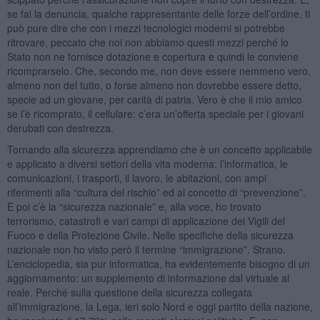
se fai la denuncia, qualche rappresentante delle forze dell’ordine, ti
può pure dire che con i mezzi tecnologici moderni si potrebbe
ritrovare, peccato che noi non abbiamo questi mezzi perché lo
Stato non ne fornisce dotazione e copertura e quindi le conviene
ricomprarselo. Che, secondo me, non deve essere nemmeno vero,
almeno non del tutto, o forse almeno non dovrebbe essere detto,
specie ad un giovane, per carità di patria. Vero è che il mio amico
se l’è ricomprato, il cellulare: c’era un’offerta speciale per i giovani
derubati con destrezza.
Tornando alla sicurezza apprendiamo che è un concetto applicabile
e applicato a diversi settori della vita moderna: l’informatica, le
comunicazioni, i trasporti, il lavoro, le abitazioni, con ampi
riferimenti alla “cultura del rischio” ed al concetto di “prevenzione”.
E poi c’è la “sicurezza nazionale” e, alla voce, ho trovato
terrorismo, catastrofi e vari campi di applicazione dei Vigili del
Fuoco e della Protezione Civile. Nelle specifiche della sicurezza
nazionale non ho visto però il termine “immigrazione”. Strano.
L’enciclopedia, sia pur informatica, ha evidentemente bisogno di un
aggiornamento: un supplemento di informazione dal virtuale al
reale. Perché sulla questione della sicurezza collegata
all’immigrazione, la Lega, ieri solo Nord e oggi partito della nazione,