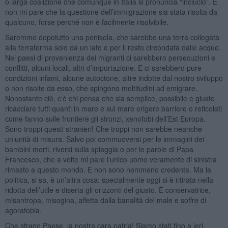
o larga coalizione che comunque in Italia si pronuncia “inciucio”. E
non mi pare che la questione dell’immigrazione sia stata risolta da
qualcuno, forse perché non è facilmente risolvibile.
Saremmo dopotutto una penisola, che sarebbe una terra collegata
alla terraferma solo da un lato e per il resto circondata dalle acque.
Nei paesi di provenienza dei migranti ci sarebbero persecuzioni e
conflitti, alcuni locali, altri d’importazione. E ci sarebbero pure
condizioni infami, alcune autoctone, altre indotte dal nostro sviluppo
o non risolte da esso, che spingono moltitudini ad emigrare.
Nonostante ciò, c’è chi pensa che sia semplice, possibile e giusto
ricacciare tutti quanti in mare e sul mare erigere barriere o reticolati
come fanno sulle frontiere gli stronzi, xenofobi dell’Est Europa.
Sono troppi questi stranieri! Che troppi non sarebbe neanche
un’unità di misura. Salvo poi commuoversi per le immagini dei
bambini morti, riversi sulla spiaggia o per le parole di Papa
Francesco, che a volte mi pare l’unico uomo veramente di sinistra
rimasto a questo mondo. E non sono nemmeno credente. Ma la
politica, si sa, è un’altra cosa: specialmente oggi si è ritirata nella
ridotta dell’utile e diserta gli orizzonti del giusto. È conservatrice,
misantropa, misogina, affetta dalla banalità del male e soffre di
agorafobia.
Che strano Paese, la nostra cara patria! Siamo stati fino a ieri