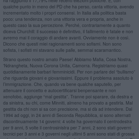
ha raggiunto il 17,79% nelle recenti elezioni politiche. E, con
qualche punto in meno del PD che ha perso, canta vittoria, avendo
incrementato molto i propri consensi. In Italia alla politica basta
poco: una tendenza, non una vittoria vera e propria, anche in
questo caso la sua percezione. Perché, contrariamente a quanto
diceva Churchill: il successo è definitivo, il fallimento è fatale e non
avremo mai il coraggio di andare avanti. Ovviamente non è così.
Dicono che questi miei ragionamenti sono sofismi. Non sono
sofista, i sofisti mi stavano sulle palle, semmai scaramantico.
Strano questo nostro amato Paese! Abbiamo Mafia, Cosa Nostra,
'Ndrangheta, Nuova Corona Unita, Camorra. Registriamo quasi
quotidianamente barbari femminicidi. Per non parlare del “bullismo”
che riguarda giovani e giovanissimi. Eppure il problema assoluto è
l’immigrazione. Che, quando va bene qualche saputello, per
attenuare il concetto e autocertificarsi benpensante e non
xenofobo, aggiunge “mal gestita”. Tranne poi sparare, da destra e
da sinistra, su chi, come Minniti, almeno ha provato a gestirla. Mal
gestita da chi non si sa con precisione, ma si dà ad intendere. Dal
1994 ad oggi, in 24 anni di Seconda Repubblica, si sono alternati
discontinuamente 14 governi: 4 volte ha governato il centrodestra
per 9 anni, 5 volte il centrosinistra per 7 anni, 2 sono stati governi
tecnici per 3 anni e 3 governi negli ultimi 5 anni sono stati di grossa