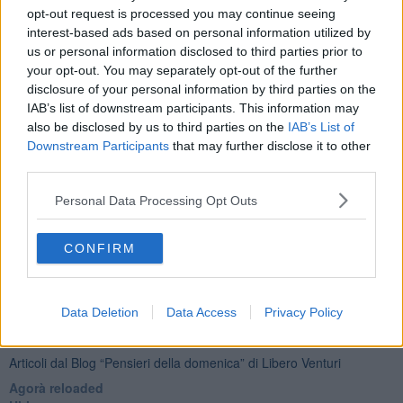
afferma pienamente l’una se manca l’altra. Bisognerebbe
opt-out request is processed you may continue seeing
ricordarselo in seguito, magari pensarci un po’ meglio, prima di
interest-based ads based on personal information utilized by
affidarci agli agitatori destrorsi di turno. Buona domenica e buona
us or personal information disclosed to third parties prior to
fortuna.
your opt-out. You may separately opt-out of the further
Pontedera, 25 Marzo 2018
disclosure of your personal information by third parties on the
IAB’s list of downstream participants. This information may
Libero Venturi
also be disclosed by us to third parties on the
IAB’s List of
Downstream Participants
that may further disclose it to other
third parties.
Personal Data Processing Opt Outs
Se vuoi leggere le notizie principali della Toscana iscriviti alla
CONFIRM
Newsletter QUInews - ToscanaMedia.
Arriva gratis tutti i giorni
alle 20:00 direttamente nella tua casella di posta.
Basta cliccare
QUI
Data Deletion
Data Access
Privacy Policy
Ti potrebbe interessare anche:
Articoli dal Blog “Pensieri della domenica” di Libero Venturi
​Agorà reloaded