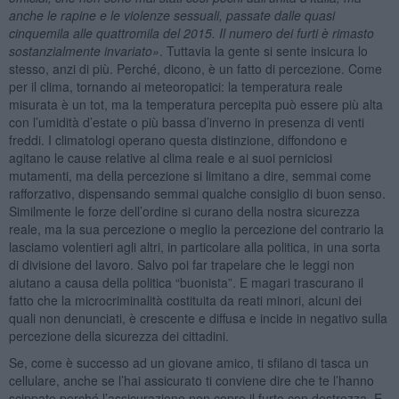
anche le rapine e le violenze sessuali, passate dalle quasi
cinquemila alle quattromila del 2015. Il numero dei furti è rimasto
sostanzialmente invariato»
. Tuttavia la gente si sente insicura lo
stesso, anzi di più. Perché, dicono, è un fatto di percezione. Come
per il clima, tornando ai meteoropatici: la temperatura reale
misurata è un tot, ma la temperatura percepita può essere più alta
con l’umidità d’estate o più bassa d’inverno in presenza di venti
freddi. I climatologi operano questa distinzione, diffondono e
agitano le cause relative al clima reale e ai suoi perniciosi
mutamenti, ma della percezione si limitano a dire, semmai come
rafforzativo, dispensando semmai qualche consiglio di buon senso.
Similmente le forze dell’ordine si curano della nostra sicurezza
reale, ma la sua percezione o meglio la percezione del contrario la
lasciamo volentieri agli altri, in particolare alla politica, in una sorta
di divisione del lavoro. Salvo poi far trapelare che le leggi non
aiutano a causa della politica “buonista”. E magari trascurano il
fatto che la microcriminalità costituita da reati minori, alcuni dei
quali non denunciati, è crescente e diffusa e incide in negativo sulla
percezione della sicurezza dei cittadini.
Se, come è successo ad un giovane amico, ti sfilano di tasca un
cellulare, anche se l’hai assicurato ti conviene dire che te l’hanno
scippato perché l’assicurazione non copre il furto con destrezza. E,