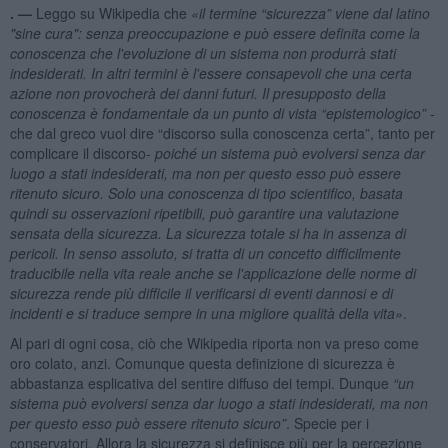
. —
Leggo su Wikipedia che
«il termine “sicurezza” viene dal latino
"sine cura": senza preoccupazione e può essere definita come la
conoscenza che l'evoluzione di un sistema non produrr
à
stati
indesiderati. In altri termini è l'essere consapevoli che una certa
azione non provocher
à
dei danni futuri. Il presupposto della
conoscenza è fondamentale da un punto di vista “epistemologico” -
che dal greco vuol dire “discorso sulla conoscenza certa”, tanto per
complicare il discorso-
poich
é
un sistema può evolversi senza dar
luogo a stati indesiderati, ma non per questo esso può essere
ritenuto sicuro. Solo una conoscenza di tipo scientifico, basata
quindi su osservazioni ripetibili, può garantire una valutazione
sensata della sicurezza. La sicurezza totale si ha in assenza di
pericoli. In senso assoluto, si tratta di un concetto difficilmente
traducibile nella vita reale anche se l'applicazione delle norme di
sicurezza rende più difficile il verificarsi di eventi dannosi e di
incidenti e si traduce sempre in una migliore qualit
à
della vita»
.
Al pari di ogni cosa, ciò che Wikipedia riporta non va preso come
oro colato, anzi. Comunque questa definizione di sicurezza è
abbastanza esplicativa del sentire diffuso dei tempi. Dunque
“un
sistema può evolversi senza dar luogo a stati indesiderati, ma non
per questo esso può essere ritenuto sicuro”
. Specie per i
conservatori. Allora la sicurezza si definisce più per la percezione