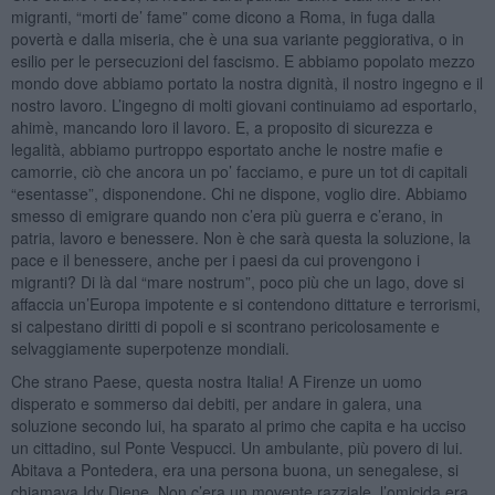
migranti, “morti de’ fame” come dicono a Roma, in fuga dalla
povertà e dalla miseria, che è una sua variante peggiorativa, o in
esilio per le persecuzioni del fascismo. E abbiamo popolato mezzo
mondo dove abbiamo portato la nostra dignità, il nostro ingegno e il
nostro lavoro. L’ingegno di molti giovani continuiamo ad esportarlo,
ahimè, mancando loro il lavoro. E, a proposito di sicurezza e
legalità, abbiamo purtroppo esportato anche le nostre mafie e
camorrie, ciò che ancora un po’ facciamo, e pure un tot di capitali
“esentasse”, disponendone. Chi ne dispone, voglio dire. Abbiamo
smesso di emigrare quando non c’era più guerra e c’erano, in
patria, lavoro e benessere. Non è che sarà questa la soluzione, la
pace e il benessere, anche per i paesi da cui provengono i
migranti? Di là dal “mare nostrum”, poco più che un lago, dove si
affaccia un’Europa impotente e si contendono dittature e terrorismi,
si calpestano diritti di popoli e si scontrano pericolosamente e
selvaggiamente superpotenze mondiali.
Che strano Paese, questa nostra Italia! A Firenze un uomo
disperato e sommerso dai debiti, per andare in galera, una
soluzione secondo lui, ha sparato al primo che capita e ha ucciso
un cittadino, sul Ponte Vespucci. Un ambulante, più povero di lui.
Abitava a Pontedera, era una persona buona, un senegalese, si
chiamava Idy Diene. Non c’era un movente razziale, l’omicida era