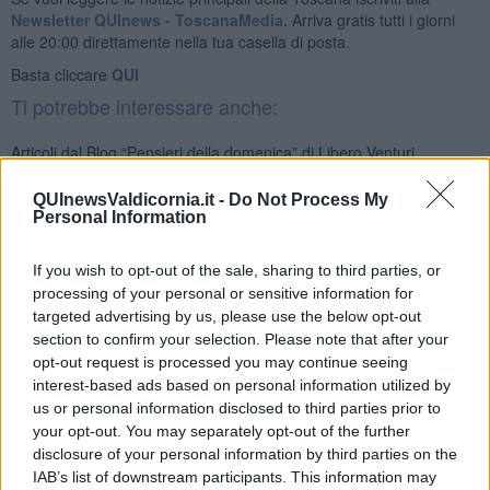
Newsletter QUInews - ToscanaMedia.
Arriva gratis tutti i giorni
alle 20:00 direttamente nella tua casella di posta.
Basta cliccare
QUI
Ti potrebbe interessare anche:
Articoli dal Blog “Pensieri della domenica” di Libero Venturi
​Agorà reloaded
QUInewsValdicornia.it -
Do Not Process My
Ultimo
Personal Information
​L’urlo e gli inglesi
Carrà
Può darsi
If you wish to opt-out of the sale, sharing to third parties, or
Europei
processing of your personal or sensitive information for
Acciaio
targeted advertising by us, please use the below opt-out
Il Presidente
section to confirm your selection. Please note that after your
​Il Giro
opt-out request is processed you may continue seeing
Insopportabile
interest-based ads based on personal information utilized by
​Mentre
us or personal information disclosed to third parties prior to
Luana
your opt-out. You may separately opt-out of the further
​Ci vuole Fedez
disclosure of your personal information by third parties on the
​Cronaca di un vaccino annunciato
IAB’s list of downstream participants. This information may
​Liberazione