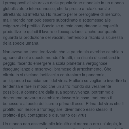
i presupposti di sicurezza della popolazione mondiale in un mondo
globalizzato e interconnesso, che fa presto a relazionarsi e
altrettanto ad infettarsi. Ho rispetto per le prerogative di mercato,
ma il mondo non può essere subordinato e sottomesso alle
esigenze del profitto. Specie se queste comprimono la capacità
produttive -e quindi il lavoro e l’occupazione- anche per quanto
riguarda la produzione dei vaccini, mettendo a rischio la sicurezza
della specie umana.
Non avevamo forse teorizzato che la pandemia avrebbe cambiato
ognuno di noi e questo mondo? Infatti, ma rischia di cambiarci in
peggio, facendo emergere a scala planetaria vergognose
diseguaglianze e miserevoli bramosie di arricchimento. Che
oltretutto si rivelano inefficaci a contrastare la pandemia,
anticipando i cambiamenti del virus. E allora se vogliamo invertire la
tendenza e fare in modo che un altro mondo sia veramente
possibile, a cominciare dalla sua sopravvivenza, potremmo e
dovremmo provare a cambiare davvero le cose, mettendo il
benessere al posto del lucro o prima di esso. Prima del virus che il
profitto non riesce a fronteggiare, diventando esso stesso -il
profitto- il più contagioso e disumano dei virus.
Un mondo non asservito alle iniquità del mercato era un’utopia, in