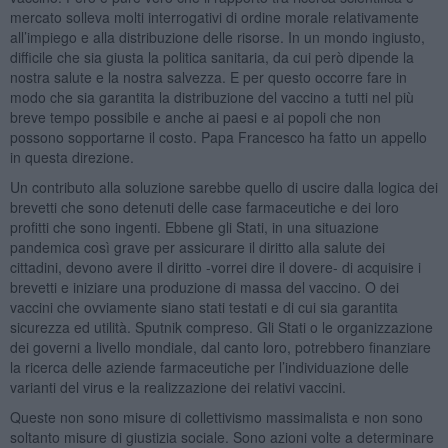
mercato solleva molti interrogativi di ordine morale relativamente
all’impiego e alla distribuzione delle risorse. In un mondo ingiusto,
difficile che sia giusta la politica sanitaria, da cui però dipende la
nostra salute e la nostra salvezza. E per questo occorre fare in
modo che sia garantita la distribuzione del vaccino a tutti nel più
breve tempo possibile e anche ai paesi e ai popoli che non
possono sopportarne il costo. Papa Francesco ha fatto un appello
in questa direzione.
Un contributo alla soluzione sarebbe quello di uscire dalla logica dei
brevetti che sono detenuti delle case farmaceutiche e dei loro
profitti che sono ingenti. Ebbene gli Stati, in una situazione
pandemica così grave per assicurare il diritto alla salute dei
cittadini, devono avere il diritto -vorrei dire il dovere- di acquisire i
brevetti e iniziare una produzione di massa del vaccino. O dei
vaccini che ovviamente siano stati testati e di cui sia garantita
sicurezza ed utilità. Sputnik compreso. Gli Stati o le organizzazione
dei governi a livello mondiale, dal canto loro, potrebbero finanziare
la ricerca delle aziende farmaceutiche per l’individuazione delle
varianti del virus e la realizzazione dei relativi vaccini.
Queste non sono misure di collettivismo massimalista e non sono
soltanto misure di giustizia sociale. Sono azioni volte a determinare