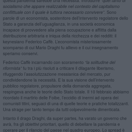
questa pandemia sarebbe una necessità. Introdurre
“quel tanto di
socialismo che appare realizzabile nel contesto del capitalismo
conflittuale con il quale è tuttora necessario convivere”
. Sono
parole di un economista, sostenitore dell’intervento regolatore dello
Stato a garanzia dell’uguaglianza, in una società economica
incapace di provvedere alla piena occupazione e afflitta dalla
distribuzione arbitraria e iniqua della ricchezza e dei redditi: il
keynesiano Federico Caffè. L’economista misteriosamente
scomparso di cui Mario Draghi fu allievo e il cui insegnamento
speriamo conservi.
Federico Caffè incarnando con scoramento
“la solitudine del
riformista”
fu tra i più risoluti a criticare il dilagante liberismo,
rifuggendo l’assolutizzazione messianica del mercato, pur
condividendone la necessità. E la sua visione dell’intervento
pubblico regolatore, propulsore della domanda aggregata,
respingeva anche le teorie dello Stato totale. Il 10 febbraio abbiamo
ricordato il martirio delle Foibe, l’eccidio di inermi ad opera dei
comunisti titini, seguaci di una di quelle teorie e pratiche totalizzanti.
Una strage per tanto tempo da tutti colpevolmente dimenticata.
Intanto il drago Draghi, da super partes, ha varato un governo che
avrà, fra gli obiettivi prioritari, quello di debellare la pandemia e
operare per il rilancio del paese nel quadro europeo. Lo spread è