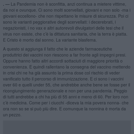
. —
La Pandemia non è sconfitta, anzi continua a mietere vittime,
da noi e ovunque. Ci sono molti scervellati, giovani e non solo -ma i
giovani eccellono- che non rispettano le misure di sicurezza. Poi ci
sono le varianti peggiorative degli scervellati: i decerebrati, i
negazionisti, i no vax e altri autorevoli divulgatori delle tesi che il
virus non esiste, che c’è la dittatura sanitaria, che la terra è piatta.
E Cristo è morto dal sonno. La variante blasfema.
A questo si aggiunga il fatto che le aziende farmaceutiche
produttrici dei vaccini non riescono a far fronte agli impegni presi.
Oppure hanno fatto altri accordi sottaciuti di maggiore priorità o
convenienza. E quindi rallentano la consegna del vaccino mettendo
in crisi chi ne ha già assunto la prima dose col rischio di veder
vanificato tutto il percorso di immunizzazione. E ci sono i vaccini
over 60 e quelli under 55, che andrebbe anche bene se fosse per il
ricongiungimento generazionale e non per una pandemia. Peggio
di tutti andrebbe a chi ha più di 55 anni e meno di 60. Per loro non
c’è medicina. Come per i ciucchi -diceva la mia povera nonna- che
ora non so se si può più dire. E comunque la nonnina è morta da
un pezzo.