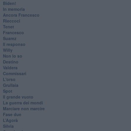
​Biden!
In memoria
​Ancora Francesco
Rieccoci
Tenet
Francesco
Suarez
​Il responso
Willy
Non lo so
Destino
Valdera
Commissari
L'orso
Grullaia
Spot
​Il grande vuoto
​La guerra dei mondi
Marciare non marcire
Fase due
L’Agorà
Silvia