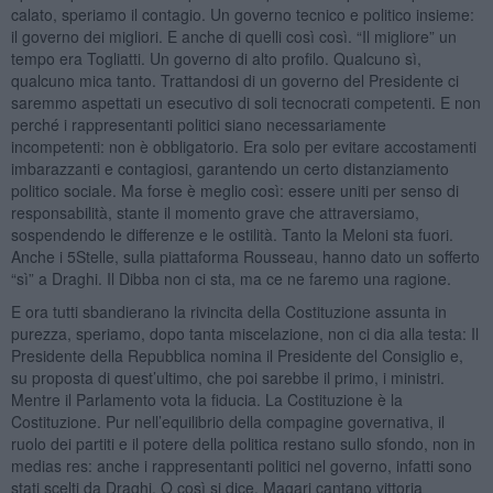
calato, speriamo il contagio. Un governo tecnico e politico insieme:
il governo dei migliori. E anche di quelli così così. “Il migliore” un
tempo era Togliatti. Un governo di alto profilo. Qualcuno sì,
qualcuno mica tanto. Trattandosi di un governo del Presidente ci
saremmo aspettati un esecutivo di soli tecnocrati competenti. E non
perché i rappresentanti politici siano necessariamente
incompetenti: non è obbligatorio. Era solo per evitare accostamenti
imbarazzanti e contagiosi, garantendo un certo distanziamento
politico sociale. Ma forse è meglio così: essere uniti per senso di
responsabilità, stante il momento grave che attraversiamo,
sospendendo le differenze e le ostilità. Tanto la Meloni sta fuori.
Anche i 5Stelle, sulla piattaforma Rousseau, hanno dato un sofferto
“sì” a Draghi. Il Dibba non ci sta, ma ce ne faremo una ragione.
E ora tutti sbandierano la rivincita della Costituzione assunta in
purezza, speriamo, dopo tanta miscelazione, non ci dia alla testa: Il
Presidente della Repubblica nomina il Presidente del Consiglio e,
su proposta di quest’ultimo, che poi sarebbe il primo, i ministri.
Mentre il Parlamento vota la fiducia. La Costituzione è la
Costituzione. Pur nell’equilibrio della compagine governativa, il
ruolo dei partiti e il potere della politica restano sullo sfondo, non in
medias res: anche i rappresentanti politici nel governo, infatti sono
stati scelti da Draghi. O così si dice. Magari cantano vittoria