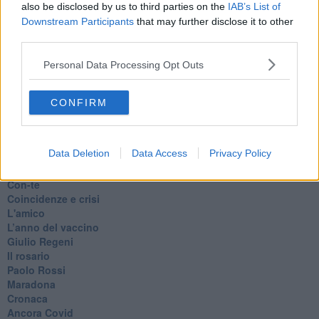
also be disclosed by us to third parties on the
IAB’s List of
Esternazioni
Downstream Participants
that may further disclose it to other
Vaxzevria
third parties.
Nazionali
​Ricorrenze e celebrazioni
Personal Data Processing Opt Outs
Marte
​Crapa pelada
​I soliti noti
CONFIRM
Arie
​Vaccine Easing
No profit
Data Deletion
Data Access
Privacy Policy
Dragonheart
Con-ter?
​Con-te
Coincidenze e crisi
L'amico
​L’anno del vaccino
Giulio Regeni
​Il rosario
Paolo Rossi
Maradona
Cronaca
​Ancora Covid