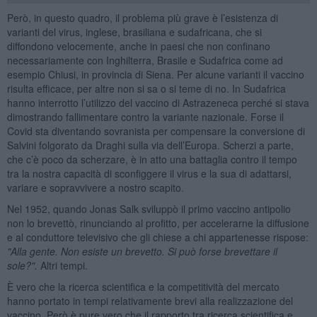
Però, in questo quadro, il problema più grave è l’esistenza di
varianti del virus, inglese, brasiliana e sudafricana, che si
diffondono velocemente, anche in paesi che non confinano
necessariamente con Inghilterra, Brasile e Sudafrica come ad
esempio Chiusi, in provincia di Siena. Per alcune varianti il vaccino
risulta efficace, per altre non si sa o si teme di no. In Sudafrica
hanno interrotto l’utilizzo del vaccino di Astrazeneca perché si stava
dimostrando fallimentare contro la variante nazionale. Forse il
Covid sta diventando sovranista per compensare la conversione di
Salvini folgorato da Draghi sulla via dell’Europa. Scherzi a parte,
che c’è poco da scherzare, è in atto una battaglia contro il tempo
tra la nostra capacità di sconfiggere il virus e la sua di adattarsi,
variare e sopravvivere a nostro scapito.
Nel 1952, quando Jonas Salk sviluppò il primo vaccino antipolio
non lo brevettò, rinunciando al profitto, per accelerarne la diffusione
e al conduttore televisivo che gli chiese a chi appartenesse rispose:
"Alla gente. Non esiste un brevetto. Si può forse brevettare il
sole?".
Altri tempi.
È vero che la ricerca scientifica e la competitività del mercato
hanno portato in tempi relativamente brevi alla realizzazione del
vaccino. Però è pure vero che il rapporto tra ricerca scientifica e