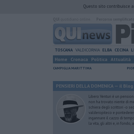
Questo sito contribuisce 
QUI
quotidiano online.
Percorso semplificat
TOSCANA
VALDICORNIA
ELBA
CECINA
L
Home
Cronaca
Politica
Attualità
CAMPIGLIA MARITTIMA
PIO
PENSIERI DELLA DOMENICA — il Blog 
Libero Venturi è un pension
non ha trovato niente di meg
schiera degli scrittori -o se
valderopiteco e pontederes
ingannare il cazzo di temp
la vita, gli altri e, in fondo