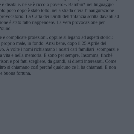
 se è disabile, né se è ricco o povero». Bambin* nel linguaggio
uolo poco dopo è stato tolto: nella strada c’era l’inaugurazione
ovocatorio. La Carta dei Diritti dell’Infanzia scritta davanti ad
cione è stato fatto riappendere. La vera provocazione per
aPound.
e e complicate proiezioni, oppure si legano ad aspetti storici:
proprio male, in fondo. Anzi bene, dopo il 25 Aprile del
vo. A volte i nomi richiamano i nostri cari familiari -scomparsi e
la vita e nella memoria. E sono per sempre. Insomma, finché
ri e poi fatti scegliere, da grandi, ai diretti interessati. Come
ltro si chiamano così perché qualcuno ce li ha chiamati. E non
e buona fortuna.