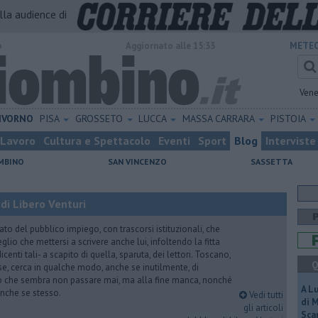
alla audience di
o
Aggiornato alle 15:33
METEO
Vene
IVORNO
PISA
GROSSETO
LUCCA
MASSA CARRARA
PISTOIA
Lavoro
Cultura e Spettacolo
Eventi
Sport
Blog
Interviste
MBINO
SAN VINCENZO
SASSETTA
di Libero Venturi
ato del pubblico impiego, con trascorsi istituzionali, che
lio che mettersi a scrivere anche lui, infoltendo la fitta
dicenti tali- a scapito di quella, sparuta, dei lettori. Toscano,
Q
e, cerca in qualche modo, anche se inutilmente, di
o che sembra non passare mai, ma alla fine manca, nonché
A L
, anche se stesso.
Vedi tutti
di 
gli articoli
Scar