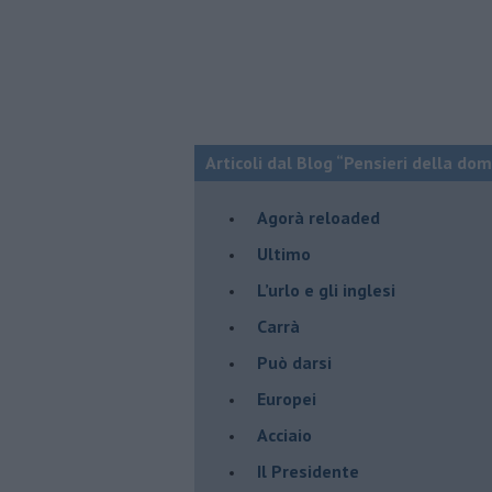
Articoli dal Blog “Pensieri della dom
​Agorà reloaded
Ultimo
​L’urlo e gli inglesi
Carrà
Può darsi
Europei
Acciaio
Il Presidente