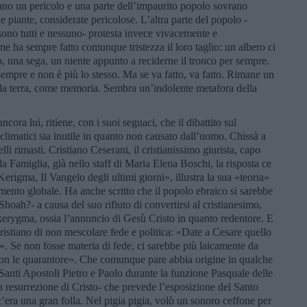
no un pericolo e una parte dell’impaurito popolo sovrano
lle piante, considerate pericolose. L’altra parte del popolo -
sono tutti e nessuno- protesta invece vivacemente e
me ha sempre fatto comunque tristezza il loro taglio: un albero ci
o, una sega, un niente appunto a reciderne il tronco per sempre.
sempre e non è più lo stesso. Ma se va fatto, va fatto. Rimane un
 alla terra, come memoria. Sembra un’indolente metafora della
ora lui, ritiene, con i suoi seguaci, che il dibattito sul
limatici sia inutile in quanto non causato dall’uomo. Chissà a
lli rimasti. Cristiano Ceserani, il cristianissimo giurista, capo
a Famiglia, già nello staff di Maria Elena Boschi, la risposta ce
Kerigma, Il Vangelo degli ultimi giorni», illustra la sua «teoria»
amento globale. Ha anche scritto che il popolo ebraico si sarebbe
 Shoah?- a causa del suo rifiuto di convertirsi al cristianesimo,
kerygma, ossia l’annuncio di Gesù Cristo in quanto redentore. E
 cristiano di non mescolare fede e politica: «Date a Cesare quello
». Se non fosse materia di fede, ci sarebbe più laicamente da
on le quarantore». Che comunque pare abbia origine in qualche
 Santi Apostoli Pietro e Paolo durante la funzione Pasquale delle
la resurrezione di Cristo- che prevede l’esposizione del Santo
era una gran folla. Nel pigia pigia, volò un sonoro ceffone per