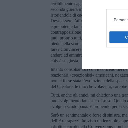
terribilmente cagoni. Gli uccelletti, in f
seconda guerra mondiale e non solo. Non c’è
istoriandola di cacate. Dovunque tu la parc
Persona
Deve essere l’affermazione del loro dominio 
e prepotente fanteria della Terra. Trattati d
contrapposizione agli dei e agli uomini, gli
tutti, proprio tutti, sono cacatori. Che di
piede nella scuola abbandonata, si andrà a
fare? Convincere gli uccelletti cacatori a t
andare ad ammirarli là, magari senza neces
chissà se giusta.
Intanto consoliamoci con il concetto del be
reazionari «creazionisti» americani, negat
non ci fosse stata l’evoluzione della specie e
del Creatore, le mucche volassero, sarebbe
Tutti, anche gli amici, mi chiedono una tra
uno svolgimento fantastico. Lo so. Quello che
svolge o si addipana. E propendo per la se
Sarò un sentimentale o forse di sinistra,
dell’Arciragazzi, ho visto un lenzuolo appe
i diritti elencati nella Convenzione, non ha i