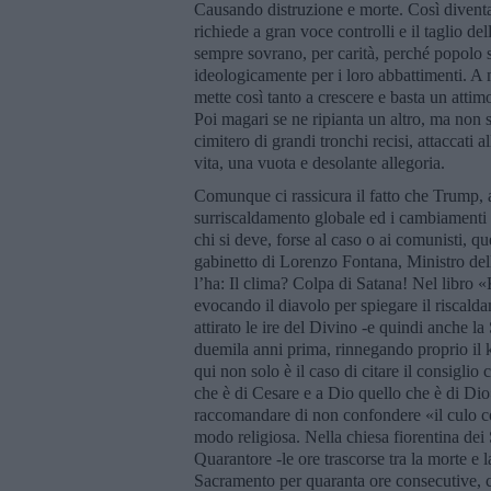
Causando distruzione e morte. Così diventa
richiede a gran voce controlli e il taglio de
sempre sovrano, per carità, perché popolo 
ideologicamente per i loro abbattimenti. A 
mette così tanto a crescere e basta un attim
Poi magari se ne ripianta un altro, ma non 
cimitero di grandi tronchi recisi, attaccati
vita, una vuota e desolante allegoria.
Comunque ci rassicura il fatto che Trump, anc
surriscaldamento globale ed i cambiamenti c
chi si deve, forse al caso o ai comunisti, que
gabinetto di Lorenzo Fontana, Ministro dell
l’ha: Il clima? Colpa di Satana! Nel libro «
evocando il diavolo per spiegare il riscald
attirato le ire del Divino -e quindi anche la
duemila anni prima, rinnegando proprio il 
qui non solo è il caso di citare il consiglio
che è di Cesare e a Dio quello che è di Dio
raccomandare di non confondere «il culo c
modo religiosa. Nella chiesa fiorentina dei
Quarantore -le ore trascorse tra la morte e 
Sacramento per quaranta ore consecutive, c’