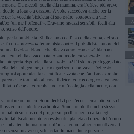
memoria. Da piccoli, quella alla mamma, era l’offesa più grave
n duello, a lotta o a cazzotti. A volte succedeva anche per la
e per la vecchia bicicletta di suo padre, sottoposta a vile
A
abbo ‘un me l’offendi!». Eravamo ragazzi sensibili, facili alla
to, senso dell’onore.
i per la pubblicità. Si dice tanto dell’uso della donna, del suo
i fu un «processo» femminista contro il pubblicista, autore del
 con una favolosa bionda che diceva ammiccante: «Chiamami
L
bionda era adulta e vaccinata. A suo modo consapevole. Una
e interpreta risponde alla sua volontà? Di sicuro per legge, dato
quella dei suoi genitori, che magari sono «no vax». Del resto,
 Trump «si apprende» la scientifica cazzata che l’autismo sarebbe
a parentesi e tornando al tema, il detersivo è ecologico e va bene,
. Il fatto è che ci vorrebbe anche un’ecologia della mente, con
eva notare un amico. Sono decisivi per l’ecosistema: attraverso il
di ossigeno e anidride carbonica. Sono ammirati e nello stesso
 un malinteso senso del progresso: perfino per la carta degli
ausato dal riscaldamento eccessivo del pianeta ad opera dell’uomo
per imbattersi in una tromba d’aria- i grandi alberi sono diventati
sso senza preavviso, schiacciando macchine e persone.