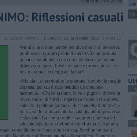
del blog di Libero Venturi
con 
MO: Riflessioni casuali
QUI
DI LIBERO VENTURI - DOMENICA
16 DICEMBRE 2018
ORE 09:10
Winni’s, una nota perché recidiva marca di detersivi,
pubblicizza i propri prodotti alla tivvù con la solita
graziosa bambinetta che conclude la sua petulante
tiritera con questa frase invitante e provocatoria: «La
mia mamma è ecologica e la tua?»
Ult
«Maiala», ci perdonino le mamme, sarebbe la meglio
risposta, per cui è stato bandito un concorso
A
nazionale. «Chi ce la butta, la va a piglia’» diceva in
«Ovo sodo» di Virzì il ragazzo all’amico che aveva
calciato il pallone lontano. «E ‘r budello di tu’ ma’!»
lui risponde in rima tanto baciata quanto improvvisata
e sboccata. La contro replica a questo grazioso ed
educato siparietto sarebbe stata: «La tua!». Appunto.
C
ma», come dicono nel sud, non si tocca. Sarebbe un reato
me alla Bandiera e al Presidente della Repubblica. E anch’io