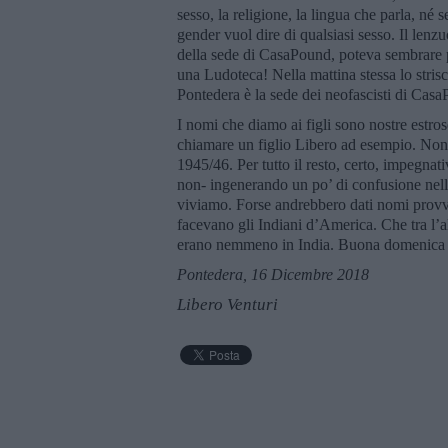
sesso, la religione, la lingua che parla, né
gender vuol dire di qualsiasi sesso. Il lenz
della sede di CasaPound, poteva sembrare pr
una Ludoteca! Nella mattina stessa lo stris
Pontedera è la sede dei neofascisti di Cas
I nomi che diamo ai figli sono nostre estros
chiamare un figlio Libero ad esempio. Non 
1945/46. Per tutto il resto, certo, impegnati
non- ingenerando un po’ di confusione nel
viviamo. Forse andrebbero dati nomi provviso
facevano gli Indiani d’America. Che tra l’a
erano nemmeno in India. Buona domenica 
Pontedera, 16 Dicembre 2018
Libero Venturi