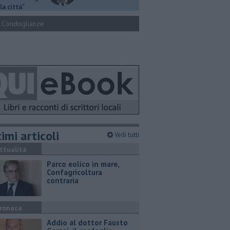
la città"
Condoglianze
imi articoli
Vedi tutti
ttualità
Parco eolico in mare,
Confagricoltura
contraria
ronaca
Addio al dottor Fausto