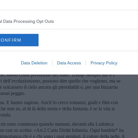
ormazione, bombardano a tappeto, che nemmeno gli americani nella
 verso di lavare la macchina che dall’alto te la bersagliano,
heggi, in quella zona. Sembra lo sappiano e lo facciano apposta.
l Data Processing Opt Outs
naturale sull’aria rispetto a noi terrestri, una rivalsa sull’umana
a Aristofane e Hitchcock con racconti fantastici in
 uccelli, tranne pochi, sono volatori, diversi sono migratori, ma
CONFIRM
re? Forse bisogna fare qualcosa perché quando qualcuno rimetterà
 mezza gamba e ci sarà bisogno di una disinfestazione. Ma cosa
rasferirsi in campagna, che sarebbe la sua, e poi noi, semmai,
sariamente sparargli addosso, deve essere impresa non facile. E
Data Deletion
Data Access
Privacy Policy
ne, inteso come privazione del male. Trump -sempre lui- e i
ori dell’evoluzionismo, possono dire quello che vogliono, ma se
 solcassero il cielo ancora gli pterodattili o, per una bizzarria
 assai peggio.
ma. E hanno ragione. Anch’io cerco romanzi, gialli e film con
 non so, al di là della storia e della fantasia, è se la vita si
conda.
 ma mi sono commosso quando stamani, davanti alla Ludoteca
so con su scritto: «Art.2 Carta Diritti Infanzia. Ogni bambin* ha
mportanza chi è e chi sono i suoi genitori, il colore della pelle, il