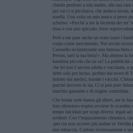
chiedo perdono a mia madre, alla sua cara 
per cui ci si picchiava, che andava lavata, i
sorella. Una volta un mio amico si prese pur
scherno: «Perché a me la biciretta der mi’ b
rissa e con uno spiccato, forse sopravvaluta
Però a me pare anche un reato usare i bambin
corpo come mercimonio. Nel secolo scorso c
Carosello reclamizzante una famosa birra
Peroni, sarò la tua birra!». Ma almeno la 
bambina piccola che ne sa? La pubblicità ch
che lei non è ancora adulta e vaccinata, a 
detto solo per inciso, perfino dai tweet di
indotto dai medici, tramite i vaccini. Chius
purché davvero lo sia. Ci si può pure fidare
marchio garantito e di origine controllata.
Che brutta sorte hanno gli alberi, me lo fac
loro silenzioso respiro avviene lo scambio 
tempo falcidiati per scopi diversi, legati ad
scrittori. Con l’impazzimento climatico, c
-per cui non occorre più andare in Versilia 
una minaccia. Cadono rovinosamente e spe