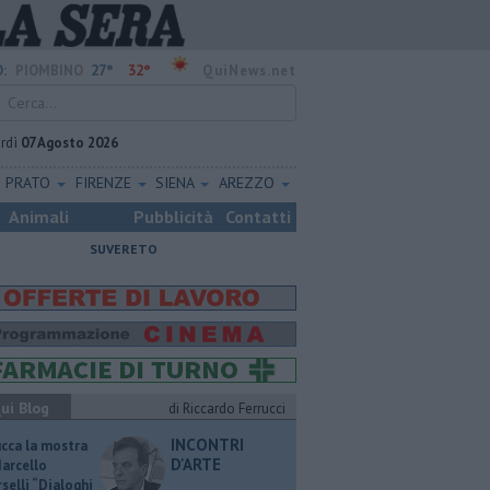
27°
32°
:
PIOMBINO
QuiNews.net
rdì
07 Agosto 2026
PRATO
FIRENZE
SIENA
AREZZO
Animali
Pubblicità
Contatti
SUVERETO
ui Blog
di Riccardo Ferrucci
INCONTRI
ucca la mostra
D'ARTE
Marcello
selli “Dialoghi