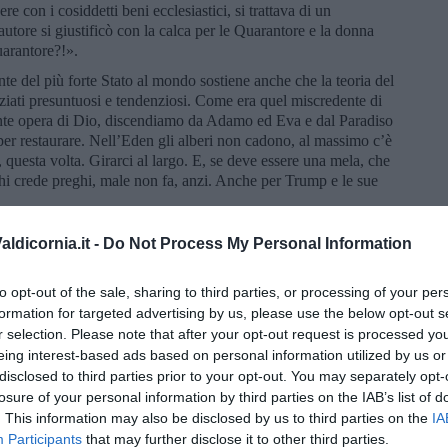
 con i cosiddetti beni ecclesiastici, si trattava di un
tore si giustificò con la calca per le Quarantore e la donna
uarantore?!».
te del più forte Stato al mondo sostiene anche che la teoria del
ziati presuntuosi e tendenziosi. Come era quel miscredente di
te opera di Dio, discendiamo da Adamo ed Eva e dal Paradiso
 per restaurare. Nell’Eden gli alberi non cadono, al massimo c’è
, questa volta. Girarci al largo. E, se deve essere una mela, che
hi crede preghi, male non fa, anzi. Anche per Trump e le sue
tto che in cielo ci sarà un posto speciale per i puri di cuore e i
ldicornia.it -
Do Not Process My Personal Information
erno. O, speriamo, il purgatorio. Debbo in effetti farmi delle
ria memoria.
to opt-out of the sale, sharing to third parties, or processing of your per
orni che, vicino a dove abito, hanno preso possesso delle chiome
formation for targeted advertising by us, please use the below opt-out s
e trasferita. Forse proprio per questo sono arrivati. Dopo
r selection. Please note that after your opt-out request is processed y
più sicuri o meno disturbati. I loro voli, ho detto e ripeto, sono
eing interest-based ads based on personal information utilized by us or
ordante, ma rallegrante. Però la poesia ha sempre un risvolto
disclosed to third parties prior to your opt-out. You may separately opt-
zione vagamente leopardiana, la natura è anche un po’ di merda.
losure of your personal information by third parties on the IAB’s list of
uei graziosi, leggiadri, acrobatici e angelici animaletti non sono
. This information may also be disclosed by us to third parties on the
IA
iavolo hanno in corpo per produrre quelle fastidiose e
Participants
that may further disclose it to other third parties.
 ad avvertire l’odore. Ricordano i nostri neonati, così carini e