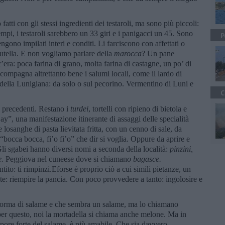
atti con gli stessi ingredienti dei testaroli, ma sono più piccoli:
empi, i testaroli sarebbero un 33 giri e i panigacci un 45. Sono
P
engono impilati interi e conditi. Li farciscono con affettati o
 Nutella. E non vogliamo parlare della
marocca
? Un pane
era: poca farina di grano, molta farina di castagne, un po’ di
ccompagna altrettanto bene i salumi locali, come il lardo di
della Lunigiana: da solo o sul pecorino. Vermentino di Luni e
C
te precedenti. Restano i
turdei
, tortelli con ripieno di bietola e
ay”, una manifestazione itinerante di assaggi delle specialità
e losanghe di pasta lievitata fritta, con un cenno di sale, da
 “bocca bocca, fi’o fi’o” che dir si voglia. Oppure da aprire e
 Gli sgabei hanno diversi nomi a seconda della località:
pinzini,
e.
Peggiova nel cuneese dove si chiaman
o bagasce.
ito: ti rimpinzi.Eforse è proprio ciò a cui simili pietanze, un
te: riempire la pancia. Con poco provvedere a tanto: ingolosire e
a forma di salame e che sembra un salame, ma lo chiamano
per questo, noi la mortadella si chiama anche melone. Ma in
sapore forte del salame, è più amabile. Che sia davvero