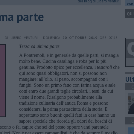
del blog di Libero Venturi
con 
ima parte
QUI
DI LIBERO VENTURI - DOMENICA
20 OTTOBRE 2019
ORE 07:15
Terza ed ultima parte
A Pontremoli, e in generale da quelle parti, si mangia
molto bene. Cucina casalinga e roba per lo più
genuina. Prodotto tipico per eccellenza, i
testaroli
che
qui sono quasi obbligatori, non si possono non
Ult
mangiare: all’olio, al pesto, accompagnati con i
funghi. Sono un primo fatto con farina acqua e sale,
C
cotti entro due grandi teglie circolari, i testi, da cui
viene il nome. Risalgono probabilmente alla
tradizione culinaria dell’antica Roma e possono
considerarsi la prima pastasciutta della storia. E
soprattutto sono buoni; quelli fatti in casa hanno un
sapore speciale che ricorda gli odori dei boschi di
C
piscono o fai capire che sei del posto oppure vanti parentele
igliori. Non è per essere campanilisti, è che da sempre il meglio