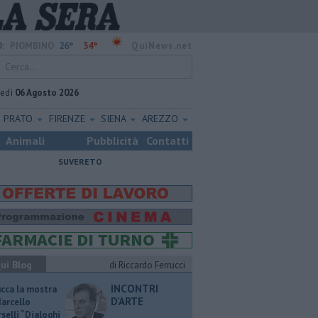
26°
34°
:
PIOMBINO
QuiNews.net
vedì
06 Agosto 2026
PRATO
FIRENZE
SIENA
AREZZO
Animali
Pubblicità
Contatti
SUVERETO
ui Blog
di Riccardo Ferrucci
INCONTRI
ucca la mostra
D'ARTE
Marcello
selli “Dialoghi