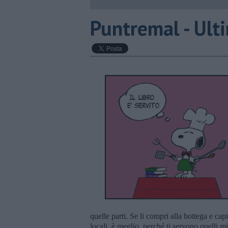
Puntremal - Ult
quelle parti. Se li compri alla bottega e ca
locali, è meglio, perché ti servono quelli m