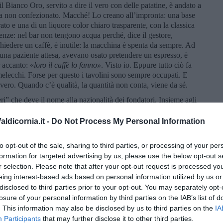
 il Bianco Oro, servito a dire il vero con delle patatine, è andato a
, ma non confezionato. Macché! Lo creano all’impronta: una base
to e una di un liquore color chiaro trasparente, con la classica
rtenze: nel bar non tengono acqua perché, dice il gestore,
hiedere un caffè, è inutile: la macchina è spenta da sempre. Ad
 una paziente attesa, avevano osato pretendere un espresso, è
r accanto: «
loro il caffè lo fanno»
. Visto io. Eppure tutto ciò fa
amelecchi. Forse per questo i tavolini sono sempre occupati. E
vero. Quando c’è qualità, la quantità non conta, viene da sé.
eri” che deve il nome alla nazionalità dei fondatori. Insieme agli
ompleta l’offerta di consumo e intrattenimento pontremolese.
o degli Svizzeri o in piazza davanti agli altri esercizi, vuol dire
ldicornia.it -
Do Not Process My Personal Information
pasticcini o gelato e assistendo agli spettacoli e alle iniziative
stagione.
to opt-out of the sale, sharing to third parties, or processing of your per
el Corsaro” e dell’aperitivo “Stordénte” -questo invece
formation for targeted advertising by us, please use the below opt-out s
a volta scorsa. Aggiungerò solo che nei tempi d’oro, prima
r selection. Please note that after your opt-out request is processed y
ale, nella gelateria artigianale del bar, sotto la direzione di
eing interest-based ads based on personal information utilized by us or
vano intere famiglie: i pontremolesi hanno forti ed estesi legami
disclosed to third parties prior to your opt-out. You may separately opt-
finito il lavoro, ritornava a casa guidando a trenta all’ora, con il
losure of your personal information by third parties on the IAB’s list of
l furgoncino Fiat carico di
“nude”
. Non pensate male: nella
. This information may also be disclosed by us to third parties on the
IA
o, con il furgone, portava gelato e panna montata in tutti gli
Participants
that may further disclose it to other third parties.