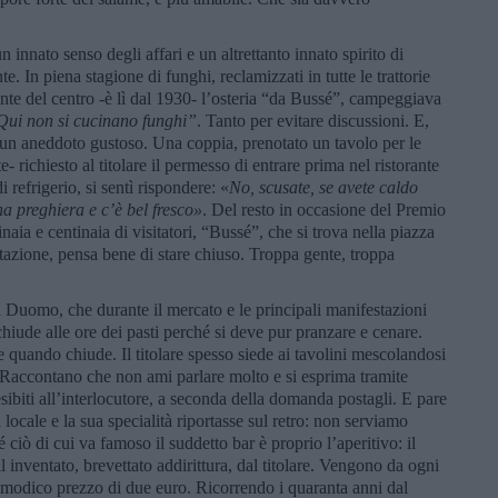
 innato senso degli affari e un altrettanto innato spirito di
e. In piena stagione di funghi, reclamizzati in tutte le trattorie
rante del centro -è lì dal 1930- l’osteria “da Bussé”, campeggiava
Qui non si cucinano funghi”
. Tanto per evitare discussioni. E,
 un aneddoto gustoso. Una coppia, prenotato un tavolo per le
e- richiesto al titolare il permesso di entrare prima nel ristorante
 refrigerio, si sentì rispondere: «
No, scusate, se avete caldo
a preghiera e c’è bel fresco»
. Del resto in occasione del Premio
aia e centinaia di visitatori, “Bussé”, che si trova nella piazza
stazione, pensa bene di stare chiuso. Troppa gente, troppa
a Duomo, che durante il mercato e le principali manifestazioni
hiude alle ore dei pasti perché si deve pur pranzare e cenare.
quando chiude. Il titolare spesso siede ai tavolini mescolandosi
i. Raccontano che non ami parlare molto e si esprima tramite
, esibiti all’interlocutore, a seconda della domanda postagli. E pare
 locale e la sua specialità riportasse sul retro: non serviamo
ciò di cui va famoso il suddetto bar è proprio l’aperitivo: il
 inventato, brevettato addirittura, dal titolare. Vengono da ogni
l modico prezzo di due euro. Ricorrendo i quaranta anni dal