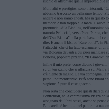
rischio di affrontare quella imprevedibile sf
Molti altri e prestigiosi sono i ristoranti,
abbiamo trascorso un bellissimo tempo. Pro
andare e non siamo andati. Ma in questo tour
memoria e non troppo alla tasca. E allora im
pronuncia «d’la Bied’la», nell’omonima via,
trattoria Pelliccia”, verso Porta Parma, che
dell’Oca Bianca” nella parte bassa del cent
dire. E anche il bistrot “Rare bontà”, in Pia
t’attacchi- che ci ha fatto esclamare, di un
via Bologna davanti a cui puoi mangiare su t
l’onesta, popolare pizzeria, “Il Girasole” ch
Infine il mio prefe, come dicono i giovani:
su un terrazzino che si affaccia sul Magra.
c’è niente di meglio. La tua compagna, la not
perso. Indimenticabile. Però sono buoni anch
stagione, è pure il castagnaccio.
Non resta che concludere questi diari di vi
Pontremoli, nella centralissima Piazza dell
assegnato dai librai stessi, anche se penso c
Bancarella è ben noto nel panorama nazion