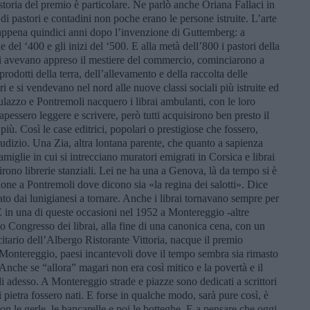
oria del premio è particolare. Ne parlò anche Oriana Fallaci in
di pastori e contadini non poche erano le persone istruite. L’arte
e appena quindici anni dopo l’invenzione di Guttemberg: a
 del ‘400 e gli inizi del ‘500. E alla metà dell’800 i pastori della
ali avevano appreso il mestiere del commercio, cominciarono a
 i prodotti della terra, dell’allevamento e della raccolta delle
i e si vendevano nel nord alle nuove classi sociali più istruite ed
azzo e Pontremoli nacquero i librai ambulanti, con le loro
apessero leggere e scrivere, però tutti acquisirono ben presto il
 più. Così le case editrici, popolari o prestigiose che fossero,
iudizio. Una Zia, altra lontana parente, che quanto a sapienza
miglie in cui si intrecciano muratori emigrati in Corsica e librai
rono librerie stanziali. Lei ne ha una a Genova, là da tempo si è
gione a Pontremoli dove dicono sia «la regina dei salotti». Dice
to dai lunigianesi a tornare. Anche i librai tornavano sempre per
. E in una di queste occasioni nel 1952 a Montereggio -altre
o Congresso dei librai, alla fine di una canonica cena, con un
tario dell’Albergo Ristorante Vittoria, nacque il premio
Montereggio, paesi incantevoli dove il tempo sembra sia rimasto
Anche se “allora” magari non era così mitico e la povertà e il
 adesso. A Montereggio strade e piazze sono dedicati a scrittori
i pietra fossero nati. E forse in qualche modo, sarà pure così, è
 con le gerle, le bancarelle e poi le botteghe. E a pensare che oggi