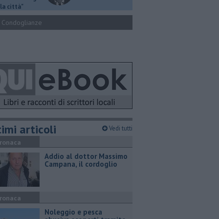
la città"
Condoglianze
imi articoli
Vedi tutti
ronaca
Addio al dottor Massimo
Campana, il cordoglio
ronaca
Noleggio e pesca