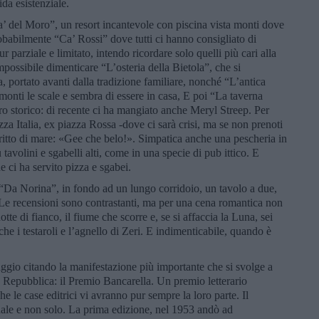
ida esistenziale.
 “Ca’ del Moro”, un resort incantevole con piscina vista monti dove
babilmente “Ca’ Rossi” dove tutti ci hanno consigliato di
 parziale e limitato, intendo ricordare solo quelli più cari alla
possibile dimenticare “L’osteria della Bietola”, che si
 portato avanti dalla tradizione familiare, nonché “L’antica
 monti le scale e sembra di essere in casa, E poi “La taverna
ro storico: di recente ci ha mangiato anche Meryl Streep. Per
zza Italia, ex piazza Rossa -dove ci sarà crisi, ma se non prenoti
 fritto di mare: «Gee che belo!». Simpatica anche una pescheria in
avolini e sgabelli alti, come in una specie di pub ittico. E
e ci ha servito pizza e sgabei.
 “Da Norina”, in fondo ad un lungo corridoio, un tavolo a due,
 Le recensioni sono contrastanti, ma per una cena romantica non
te di fianco, il fiume che scorre e, se si affaccia la Luna, sei
e i testaroli e l’agnello di Zeri. E indimenticabile, quando è
aggio citando la manifestazione più importante che si svolge a
a Repubblica: il Premio Bancarella. Un premio letterario
he le case editrici vi avranno pur sempre la loro parte. Il
ale e non solo. La prima edizione, nel 1953 andò ad