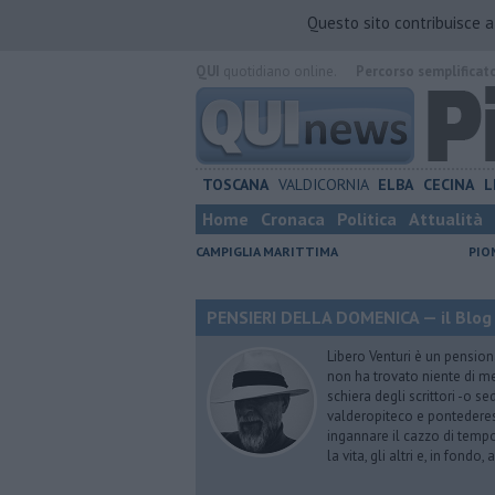
Questo sito contribuisce 
QUI
quotidiano online.
Percorso semplificat
TOSCANA
VALDICORNIA
ELBA
CECINA
L
Home
Cronaca
Politica
Attualità
CAMPIGLIA MARITTIMA
PIO
PENSIERI DELLA DOMENICA — il Blog 
Libero Venturi è un pension
non ha trovato niente di meg
schiera degli scrittori -o se
valderopiteco e pontederes
ingannare il cazzo di temp
la vita, gli altri e, in fondo