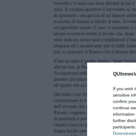
brevetto c’è stata una festa davanti al bar e
ruba. Il cocktail-aperitivo è brevettato sì
di spumante, una goccia di un liquore ambra
scorzetta di limone a rifinire il tutto. Avve
occuperebbe spazio. E non vi azzardate a c
alcuni avventori seduti al tavolo che, dopo
stato indicato senza tanti complimenti il ba
simpatia ed è accattivante più di mille sal
poi, vi assicuro: il Bianco Oro è buono dav
Il bar accanto è quello storico “degli Svizz
altri tre bar, in Piazza della Repubblica, c
Accaparrarsi sedie e tavolini sotto il loggiat
QUInewsVa
passare una piacevole serata gustando caffè, 
all’aperto che si svolgono durante la bella 
If you wish 
Del mitico bar Alvaro, quello del “Gelato d
sensitive in
confezionato in bottiglia- ho già parlato l
confirm you
dell’avvento del gelato confezionato industri
continue se
Renato, cognato di Alvaro, in estate lavora
information 
di parentela e poi ci sono gli altri. Renato, 
further disc
classico braccio penzolone dal finestrino, i
participants
lingua locale sarebbero le “nipoti”. E Alvar
Downstream 