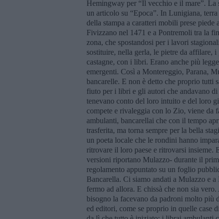
Hemingway per “Il vecchio e il mare”. La st
un articolo su “Epoca”. In Lunigiana, terra 
della stampa a caratteri mobili prese pied
Fivizzano nel 1471 e a Pontremoli tra la fine
zona, che spostandosi per i lavori stagion
sostituire, nella gerla, le pietre da affilare,
castagne, con i libri. Erano anche più legger
emergenti. Così a Montereggio, Parana, Mul
bancarelle. E non è detto che proprio tutti s
fiuto per i libri e gli autori che andavano di
tenevano conto del loro intuito e del loro g
compete e rivaleggia con lo Zio, viene da fa
ambulanti, bancarellai che con il tempo apri
trasferita, ma torna sempre per la bella sta
un poeta locale che le rondini hanno impara
ritrovare il loro paese e ritrovarsi insieme
versioni riportano Mulazzo- durante il prim
regolamento appuntato su un foglio pubblici
Bancarella. Ci siamo andati a Mulazzo e a 
fermo ad allora. E chissà che non sia vero. 
bisogno la facevano da padroni molto più di
ed editori, come se proprio in quelle case d
da lì che tutto è iniziato: i librai ambulanti