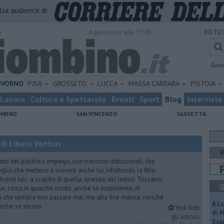
alla audience di
o
Aggiornato alle 17:45
METEO
Gio
IVORNO
PISA
GROSSETO
LUCCA
MASSA CARRARA
PISTOIA
Lavoro
Cultura e Spettacolo
Eventi
Sport
Blog
Interviste
MBINO
SAN VINCENZO
SASSETTA
di Libero Venturi
ato del pubblico impiego, con trascorsi istituzionali, che
lio che mettersi a scrivere anche lui, infoltendo la fitta
dicenti tali- a scapito di quella, sparuta, dei lettori. Toscano,
Q
e, cerca in qualche modo, anche se inutilmente, di
o che sembra non passare mai, ma alla fine manca, nonché
A L
, anche se stesso.
Vedi tutti
di 
gli articoli
Scar