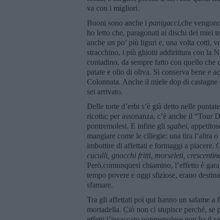
va con i migliori.
Buoni sono anche i
panigacci
,che vengono f
ho letto che, paragonati ai dischi dei miei t
anche un po’ più liguri e, una volta cotti, v
stracchino, i più ghiotti addirittura con la
contadino, da sempre fatto con quello che c’
patate e olio di oliva. Si conserva bene e a
Colonnata. Anche il miele dop di castagne 
sei arrivato.
Delle torte d’erbi s’è già detto nelle punta
ricotta; per assonanza, c’è anche il “Tour D
pontremolesi. E infine gli
sgabei
, appetitos
mangiare come le ciliegie: una tira l’altra o
imbottire di affettati e formaggi a piacere.
cuculli, gnocchi fritti, morseleti, crescentin
Però,comunquesi chiamino, l’effetto è garant
tempo povere e oggi sfiziose, erano destina
sfamare.
Tra gli affettati poi qui hanno un salame 
mortadella. Ciò non ci stupisce perché, se 
effetti l’insaccato pontremolese non ha il 