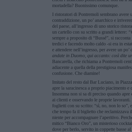
mortadella? Buonissimo comunque.
I ristoratori di Pontremoli sembrano avere un
contraddizione, un po’ anarchico e irriverent
del paese, all’ingresso di uno storico risto
un cartello con su scritto a grandi lettere:
“
sempre a proposito di “Bussé”, si racconta
tredici e facendo molto caldo -si era in estat
e attendere nell’ingresso, per avere un po’ di
andate in Duomo, qui accanto: così dite un
Bancarella, che richiama a Pontremoli centin
adiacente a quella della prestigiosa manife
confusione. Che diamine!
Imitato del resto dal Bar Luciano, in Piazz
apre la saracinesca a proprio piacimento e c
Insomma non si sa di preciso quando apre e 
ai clienti e osservando le proprie lavorant
foglietti con su scritto: “sì, no, non lo so”
che tempo fa il biglietto che reclamizzava il
niente per accompagnare l’aperitivo. Perché 
mitico “Bianco Oro”, un misterioso cocktail
dove per berlo, servito in coppette basse a