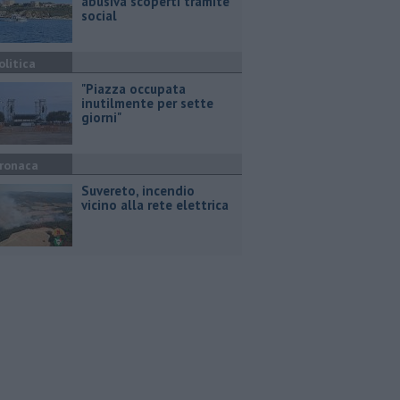
abusiva scoperti tramite
social
olitica
"Piazza occupata
inutilmente per sette
giorni"
ronaca
Suvereto, incendio
vicino alla rete elettrica