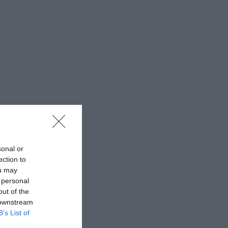
sonal or
ection to
ou may
 personal
out of the
 downstream
B’s List of