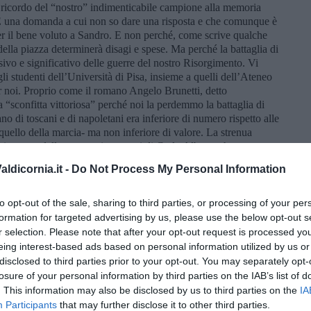
l ricordo del “nostro” indimenticabile campione alla memoria
 È una domanda a cui non so dare una risposta e che comunque è
per il bene voluto a Sandro. E non perché, come scrive qualche
 della piazza determinerà disagi e spese. Ma perché la battaglia di
ivo e significativo delle guerre del nostro Risorgimento. Vi
gli studenti dell’Università di Pisa, insieme a quelli dell’Ateneo
per noi. Proprio come il romano Angelo Brunetti, detto
 “sconfitta vittoriosa” perché noi la perdemmo la battaglia di
no di toscani e di napoletani era inferiore di numero rispetto alle
uello della marcia- ma non inferiore di valore. La strenua
chiamento delle truppe piemontesi di Carlo Alberto che poterono
o, per battere nella successiva battaglia di Goito le truppe
ldicornia.it -
Do Not Process My Personal Information
8, la Prima Guerra d’Indipendenza e nasceva l’Italia.
one di quella piazza? Non lo so. Forse si poteva pensare a Piazza
to opt-out of the sale, sharing to third parties, or processing of your per
nde risorgimentali, alla Prima Guerra Mondiale e, purtroppo, anche
formation for targeted advertising by us, please use the below opt-out s
 con tutto rispetto per quelle terre allora irredente, costate il
r selection. Please note that after your opt-out request is processed y
be stato preferibile. In fondo ora la piazza porta il nome di una
eing interest-based ads based on personal information utilized by us or
rebbe stato anche un valido motivo per la nuova intestazione: in
disclosed to third parties prior to your opt-out. You may separately opt-
a dove Guido e Sandro Mazzinghi mossero i primi passi. Ora la
losure of your personal information by third parties on the IAB’s list of
be potuto essere spostato anche il monumento dedicato a
. This information may also be disclosed by us to third parties on the
IA
l Palasport. La piazza sarebbe divenuta Piazza Mazzinghi,
Participants
that may further disclose it to other third parties.
iche di natura “storica” e penso che anche il quartiere di Fuori