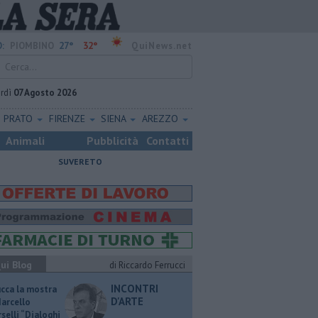
27°
32°
:
PIOMBINO
QuiNews.net
rdì
07 Agosto 2026
PRATO
FIRENZE
SIENA
AREZZO
Animali
Pubblicità
Contatti
SUVERETO
ui Blog
di Riccardo Ferrucci
INCONTRI
ucca la mostra
D'ARTE
Marcello
selli “Dialoghi