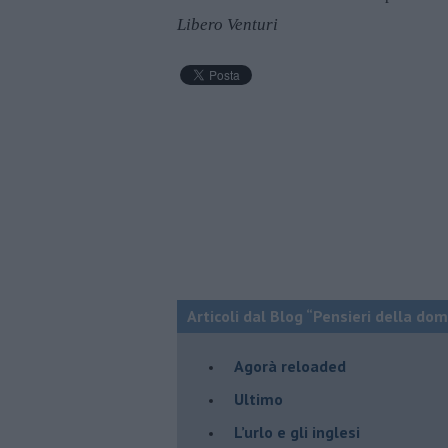
Libero Venturi
Articoli dal Blog “Pensieri della dom
​Agorà reloaded
Ultimo
​L’urlo e gli inglesi