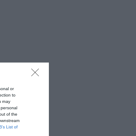
sonal or
ection to
ou may
 personal
out of the
 downstream
B’s List of