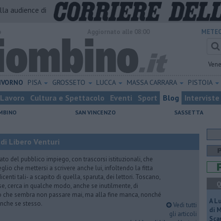
alla audience di
o
Aggiornato alle 08:00
METEO
Vene
IVORNO
PISA
GROSSETO
LUCCA
MASSA CARRARA
PISTOIA
Lavoro
Cultura e Spettacolo
Eventi
Sport
Blog
Interviste
MBINO
SAN VINCENZO
SASSETTA
di Libero Venturi
ato del pubblico impiego, con trascorsi istituzionali, che
lio che mettersi a scrivere anche lui, infoltendo la fitta
dicenti tali- a scapito di quella, sparuta, dei lettori. Toscano,
Q
e, cerca in qualche modo, anche se inutilmente, di
o che sembra non passare mai, ma alla fine manca, nonché
A L
, anche se stesso.
Vedi tutti
di 
gli articoli
Scar