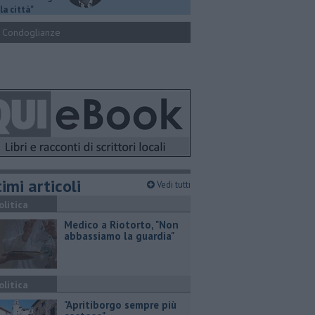
la città"
Condoglianze
imi articoli
Vedi tutti
olitica
Medico a Riotorto, "Non
abbassiamo la guardia"
olitica
"Apritiborgo sempre più