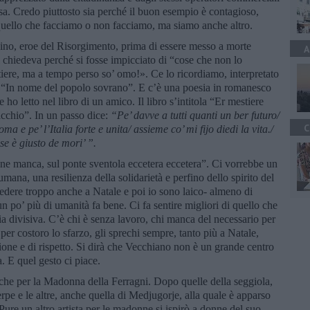
esa. Credo piuttosto sia perché il buon esempio è contagioso,
quello che facciamo o non facciamo, ma siamo anche altro.
dino, eroe del Risorgimento, prima di essere messo a morte
A
gli chiedeva perché si fosse impicciato di “cose che non lo
tiere, ma a tempo perso so’ omo!». Ce lo ricordiamo, interpretato
 “In nome del popolo sovrano”. E c’è una poesia in romanesco
e ho letto nel libro di un amico. Il libro s’intitola “Er mestiere
acchio”. In un passo dice:
“
Pe
’
davve a tutti quanti un ber futuro/
C
oma e pe
’
l
’
Italia forte e unita/ assieme co
’
mi fijo diedi la vita./
se è giusto de mori’ ”.
 pane manca, sul ponte sventola eccetera eccetera”. Ci vorrebbe un
ana, una resilienza della solidarietà e perfino dello spirito del
hiedere troppo anche a Natale e poi io sono laico- almeno di
po’ più di umanità fa bene. Ci fa sentire migliori di quello che
zia divisiva. C’è chi è senza lavoro, chi manca del necessario per
E per costoro lo sfarzo, gli sprechi sempre, tanto più a Natale,
ne e di rispetto. Si dirà che Vecchiano non è un grande centro
. E quel gesto ci piace.
ache per la Madonna della Ferragni. Dopo quelle della seggiola,
 serpe e le altre, anche quella di Medjugorje, alla quale è apparso
Pure un altro artista per le madonne si ispirò a donne del suo