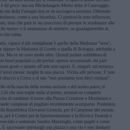
 è dir poco- ma era Michelangelo Merisi detto il Caravaggio.
to era della Ferragni non se ne accorgeva nessuno. Oltretutto
estinese, come a una biondina. Ci perdoni la nota influencer,
uale, dato che pare le sia risuccesso di prestare le sembianze alla
anche meno» e li ammonisse di smettere, ne guadagnerebbe in
lo che conta.
a, capace il più somigliante è quello della Madonna “nera”,
a oppure la Madonna di Loreto o quella di Bologna, attribuita a
ia. Ma ce ne sono molte altre. Quindi parlare addirittura di
no bassi popolani o alti prelati -spesso accomunati- mi pare
 buon gusto e quanto all’arte non saprei. E, magari, sul terrazzo
l’avrei messa: meglio in una piazza. Vicina alle persone. E non
i rifaccio a Croce e al suo “non possiamo non dirci cristiani”.
o della nascita della nostra nazione e del nostro paese; il
a. Ciò che non toglie nulla al primo, semmai ne completa
eciso di cambiare il nome alla Piazza Curtatone e Montanara e
 grande campione di pugilato recentemente scomparso. Pontedera
della Repubblica Giovanni Gronchi, per il Campione del mondo
, per il Centro per la Sperimentazione e la Ricerca Teatrale e
onosciuto e ammirato Sandro Mazzinghi, come pugile e come
È sacrosanto intestargli una piazza o una via e non limitarsi