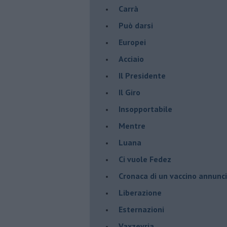
Carrà
Può darsi
Europei
Acciaio
Il Presidente
​Il Giro
Insopportabile
​Mentre
Luana
​Ci vuole Fedez
​Cronaca di un vaccino annunc
​Liberazione
Esternazioni
Vaxzevria