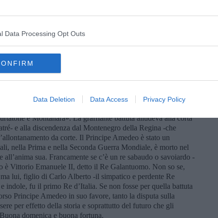
lla sua famiglia, sarebbe stato contento. Con i “se” e con i “ma”
” non c’è succhio a farla. E c’è anche meno partecipazione. In
 un bel rebus- ha ragione chi propone di aggiungere
l Data Processing Opt Outs
meno per quella via recuperandone per intero la memoria.
entali, la strada principale dì Pontedera, Via Vittorio Emanuele,
tti. Dei Savoia ci rimane il ricordo in una sua traversa: Corso
CONFIRM
, all’impronta, chi era costui. Io non lo sapevo e ho appreso da
sta, nato nel 1898, è stato Viceré d’Etiopia e suo nonno era
a da un ramo di casa Savoia che ha ingaggiato una disputa
lla successione del real casato. Il nostro Amedeo era un Principe
Data Deletion
Data Access
Privacy Policy
 cospetto del Re Vittorio Emanuele III e della consorte, la
tatone e Montanara». La graffiante battuta alludeva alla corta
atré- e alla discendenza dal Montenegro della Regina -che
ò l’allontanamento da corte. Il Principe Amedeo è stato un
iali, nella Prima e nella Seconda Guerra Mondiale, è morto nel
e all’anima sua. Francamente se c’è un re sabaudo o savoiardo -
rdo è Vittorio Emanuele II, detto il Re Galantuomo. Non so se,
 ma lui, figlio di Carlo Alberto -il simpatico e perdente Re
e indole, fu il primo Re d’Italia. Se non fosse per quella battuta
Corso Principe Amedeo in suo favore, tanto la disputa sulla
re per effetto della storia e soprattutto del futuro che gli
 Buona domenica e buona fortuna.