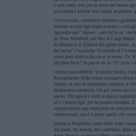
e non credo solo per la storia dei buoni sp
accomuna e perché tutti siamo, in genere, 
Ciceruacchio, carrettiere romano e garibal
insieme ai suoi figli dagli austriaci, a chi 
riguardavano” rispose: «perché io so’ caret
da Nino Manfredi, nel film di Luigi Magni
di Marazico, il Trilussa dei giorni nostri, ch
der poeta” e la poesia “Il monito di Ciceru
semo finiti dritti in faccia a
‘
n muro./ Pe
’
R
Ho fatto bene? Io penso de sì./ Pe
’
certe co
I tempi sono difficili “il morbo infuria, il
Risorgimento della nostra consapevolezza um
Natale, se non di intenzione cristiana -è c
dickensiana memoria. Un po’ meno luci e un 
siamo. Più uguali e uniti in questa ingiusti
sé e i propri figli, per la propria famiglia. 
rappresentano una mancanza di considerazio
commerciale, ma é il gesto quello che conta
Intanto a Pontedera siamo finiti nelle cron
del parto, dei battuti, del cardellino, della
Paolo Brosio, questa in effetti ci mancava. 