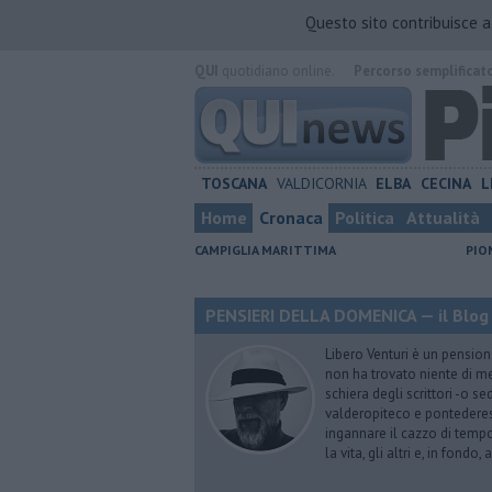
Questo sito contribuisce 
QUI
quotidiano online.
Percorso semplificat
TOSCANA
VALDICORNIA
ELBA
CECINA
L
Home
Cronaca
Politica
Attualità
CAMPIGLIA MARITTIMA
PIO
PENSIERI DELLA DOMENICA — il Blog 
Libero Venturi è un pension
non ha trovato niente di meg
schiera degli scrittori -o se
valderopiteco e pontederes
ingannare il cazzo di temp
la vita, gli altri e, in fondo