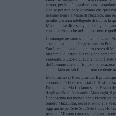
tempo, per lo più popolane -anzi, popolane
Che se poi non ce lo dicevano che quel vol
nessuno pensa a Maria di Nazareth, una pal
peraltro persona intelligente di sicuro, la q
Madonna, se dicesse agli artisti «grazie, 
considerazione che nel suo mestiere è quel
Comunque nessuno sa che volto avesse Mari
scura di carnato, di Częstochowa in Poloni
San Luca, l’apostolo, peraltro coevo di Mar
blasfemia, di offesa alla religione come fan
esagerato. Piuttosto direi che non c’è stato
del Comune che è un’istituzione laica, non 
sono affatto un laicista; pur non credente m
Ma torniamo al Risorgimento. Il primo, quell
secondo c’è chi dice sia stata la Resistenz
l’importanza. Ma lasciamo stare. È stato d
dargli quello di Alessandro Mazzinghi, il
è conosciuta nel mondo per il Presidente 
Sandro Mazzinghi, per la Piaggio e la Vespa
oggi anche per Sete Sóis Sete Luas. Ho c
persona. Mi sono commosso alla sua morte. 