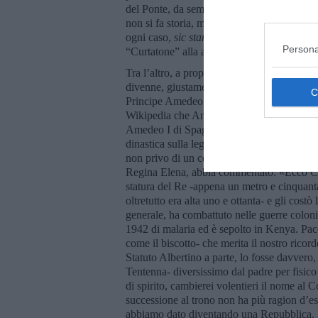
del Ponte, da sempre legato al campione e a
non si fa storia, ma senza “se” e senza “ma
ogni caso,
sic stantibus rebus
-che è sempre
Persona
“Curtatone” alla attuale Via Montanara, al
Tra l’altro, a proposito di memorie risorgim
divenne, giustamente, Corso Giacomo Matteo
Principe Amedeo. Ora, sfido chiunque a dire
Wikipedia che Amedeo di Savoia, duca d’Ao
Amedeo I di Spagna. Il Principe discendev
dinastica sulla legittimità del primato e de
non privo di un certo umorismo. Pare che al
Regina Elena, abbia commentato: «Ecco Cur
statura del Re -appena un metro e cinquant
oltretutto era alta uno e ottanta- e gli cost
generale, ha combattuto nelle guerre colon
1942 di malaria ed è sepolto in Kenya. Pac
come il biscotto- che merita il nostro rico
Statuto Albertino a parte, lo fosse davvero,
Tentenna- diversissimo dal padre per fisico 
di spirito, cambierei volentieri il nome al 
successione al trono non ha più ragion d’esse
abbiamo dato diventando una Repubblica.