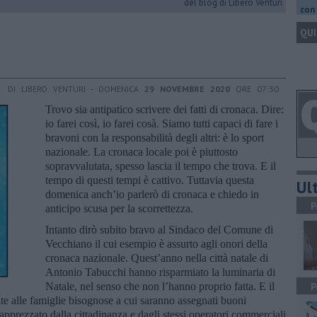
del blog di Libero Venturi
con 
QUI
DI LIBERO VENTURI - DOMENICA
29 NOVEMBRE 2020
ORE 07:30
Trovo sia antipatico scrivere dei fatti di cronaca. Dire:
io farei così, io farei cosà. Siamo tutti capaci di fare i
bravoni con la responsabilità degli altri: è lo sport
nazionale. La cronaca locale poi è piuttosto
sopravvalutata, spesso lascia il tempo che trova. E il
tempo di questi tempi è cattivo. Tuttavia questa
Ult
domenica anch’io parlerò di cronaca e chiedo in
P
anticipo scusa per la scorrettezza.
Intanto dirò subito bravo al Sindaco del Comune di
Vecchiano il cui esempio è assurto agli onori della
cronaca nazionale. Quest’anno nella città natale di
Antonio Tabucchi hanno risparmiato la luminaria di
Natale, nel senso che non l’hanno proprio fatta. E il
P
 alle famiglie bisognose a cui saranno assegnati buoni
apprezzato dalla cittadinanza e dagli stessi operatori commerciali