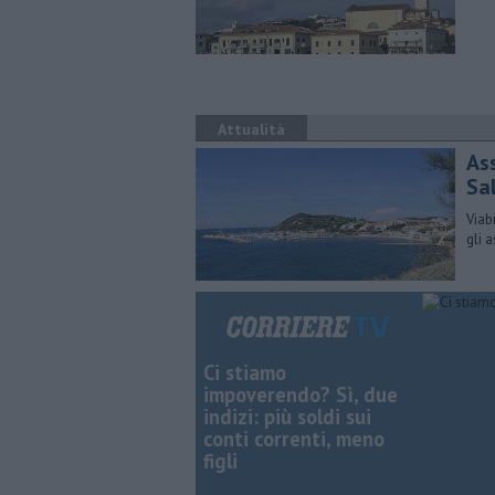
Attualità
As
Sal
Viab
gli 
Ci stiamo
impoverendo? Sì, due
indizi: più soldi sui
conti correnti, meno
figli