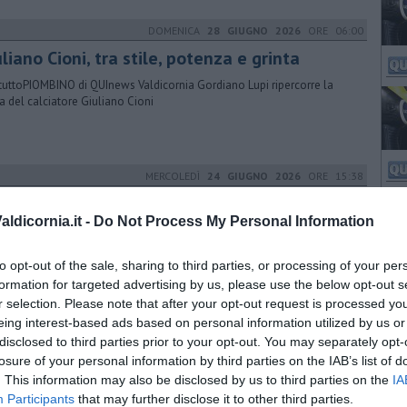
DOMENICA
28 GIUGNO 2026
ORE 06:00
uliano Cioni, tra stile, potenza e grinta
tuttoPIOMBINO di QUInews Valdicornia Gordiano Lupi ripercorre la
ia del calciatore Giuliano Cioni
MERCOLEDÌ
24 GIUGNO 2026
ORE 15:38
letico Piombino acquista una terza punta
ldicornia.it -
Do Not Process My Personal Information
ores, partenze, nuovi arrivi e ipotesi di girone. Il punto con Gordiano
to opt-out of the sale, sharing to third parties, or processing of your per
formation for targeted advertising by us, please use the below opt-out s
r selection. Please note that after your opt-out request is processed y
MARTEDÌ
23 GIUGNO 2026
ORE 10:23
eing interest-based ads based on personal information utilized by us or
disclosed to third parties prior to your opt-out. You may separately opt-
getto Get Energy, "Sindaco Ferrari chiarisca"
losure of your personal information by third parties on the IAB’s list of
bino Domani e Sinistra Italiana Avs hanno rilanciato i contenuti
. This information may also be disclosed by us to third parties on the
IA
'interrogazione in vista della scadenza del 4 Luglio
Participants
that may further disclose it to other third parties.