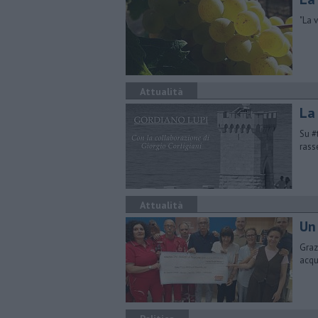
"​La
Attualità
La 
Su #
rass
Attualità
Un
Graz
acqu