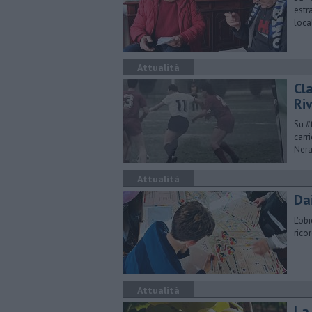
estr
loca
Attualità
​Cl
Ri
Su #
carr
Nera
Attualità
Da
L'ob
rico
Attualità
​La