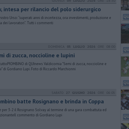
GIOVEDÌ
09 LUGLIO 2026
ORE 18:30
, intesa per rilancio del polo siderurgico
inistro Urso: “superati anni di incertezza, ora investimenti, produzione e
la dei lavoratori”. Tutti i commenti
DOMENICA
05 LUGLIO 2026
ORE 08:00
mi di zucca, noccioline e lupini
tuttoPIOMBINO di QUInews Valdicornia "Semi di zucca, noccioline e
ni" di Gordiano Lupi. Foto di Riccardo Marchionni
SABATO
27 GIUGNO 2026
ORE 06:05
ombino batte Rosignano e brinda in Coppa
e per 3-2 il Rosignano Solvay al termine di una gara combattuta ed
ionanteIl commento di Gordiano Lupi