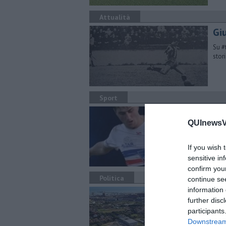
Attualità
​Gi
Su #
stor
Sport
At
QUInewsVa
Juni
Lupi
If you wish 
sensitive in
confirm you
Politica
continue se
information 
Pro
further disc
Piom
participants
dell
Downstream 