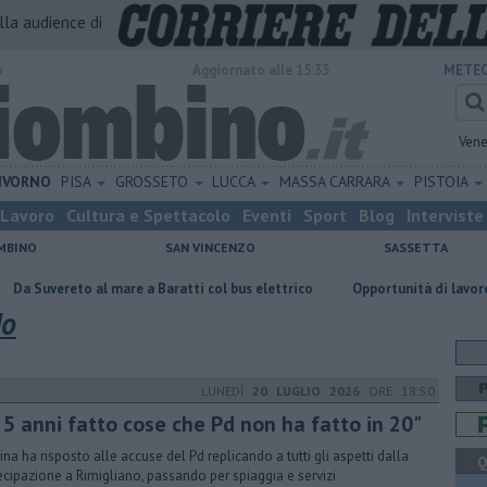
alla audience di
o
Aggiornato alle 15:33
METEO
Vene
IVORNO
PISA
GROSSETO
LUCCA
MASSA CARRARA
PISTOIA
Lavoro
Cultura e Spettacolo
Eventi
Sport
Blog
Interviste
MBINO
SAN VINCENZO
SASSETTA
l mare a Baratti col bus elettrico
Opportunità di lavoro per farmacist
Ho
LUNEDÌ
20 LUGLIO 2026
ORE 18:50
 5 anni fatto cose che Pd non ha fatto in 20"
cina ha risposto alle accuse del Pd replicando a tutti gli aspetti dalla
Q
ecipazione a Rimigliano, passando per spiaggia e servizi