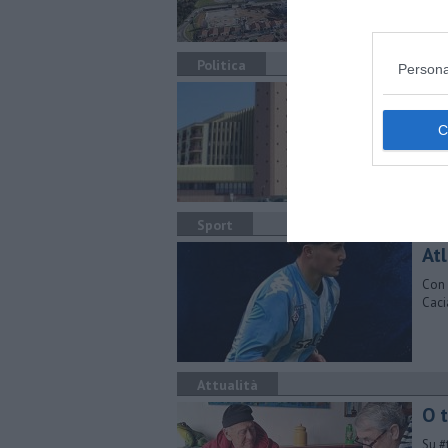
Politica
Persona
Pun
La m
ha a
Sport
Atl
Con 
Caci
Attualità
​O 
Su #