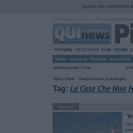
Questo sito contribuisce 
QUI
quotidiano online.
Percorso semplificat
TOSCANA
VALDICORNIA
ELBA
CECINA
L
Home
Cronaca
Politica
Attualità
CAMPIGLIA MARITTIMA
PIO
ontraria
Addio al dottor Fausto Garosi, il cordoglio
Tutti i titoli:
Da Suvereto a
Tag:
Le Cose Che Non 
Politica
"In
Offi
part