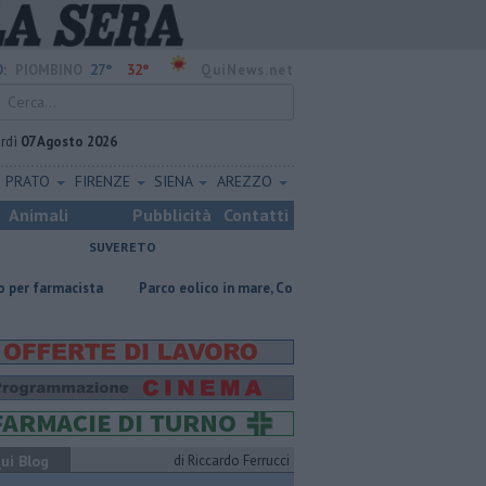
27°
32°
:
PIOMBINO
QuiNews.net
rdì
07 Agosto 2026
PRATO
FIRENZE
SIENA
AREZZO
Animali
Pubblicità
Contatti
SUVERETO
a
Parco eolico in mare, Confagricoltura contraria
Addio al dottor 
ui Blog
di Riccardo Ferrucci