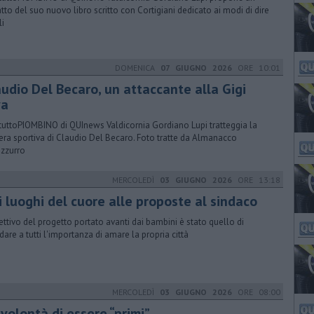
atto del suo nuovo libro scritto con Cortigiani dedicato ai modi di dire
li
DOMENICA
07 GIUGNO 2026
ORE 10:01
audio Del Becaro, un attaccante alla Gigi
va
tuttoPIOMBINO di QUInews Valdicornia Gordiano Lupi tratteggia la
iera sportiva di Claudio Del Becaro. Foto tratte da Almanacco
zzurro
MERCOLEDÌ
03 GIUGNO 2026
ORE 13:18
i luoghi del cuore alle proposte al sindaco
iettivo del progetto portato avanti dai bambini è stato quello di
rdare a tutti l'importanza di amare la propria città
MERCOLEDÌ
03 GIUGNO 2026
ORE 08:00
 volontà di essere “primi”