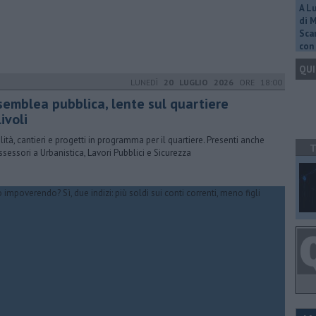
A L
di 
Scar
con 
QUI
LUNEDÌ
20 LUGLIO 2026
ORE 18:00
semblea pubblica, lente sul quartiere
ivoli
ilità, cantieri e progetti in programma per il quartiere. Presenti anche
T
assessori a Urbanistica, Lavori Pubblici e Sicurezza