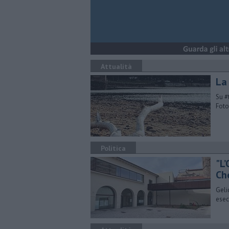
Attualità
La
Su #
Foto
Politica
"L’
Ch
Geli
esec