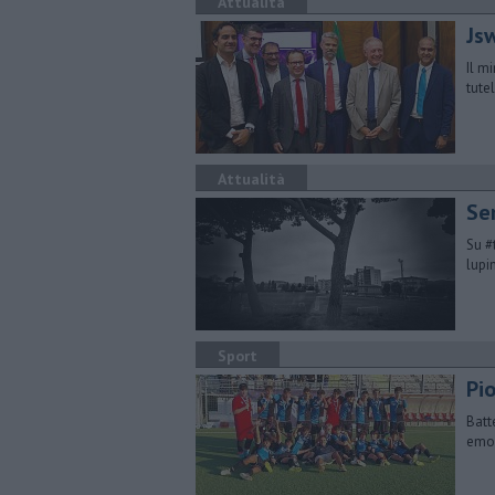
Attualità
Jsw
Il m
tute
Attualità
​Se
Su #
lupi
Sport
Pi
Batt
emoz