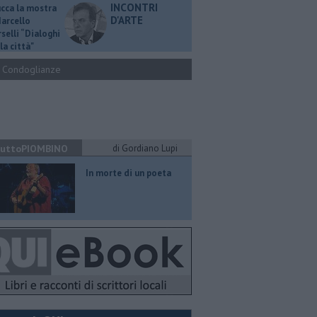
INCONTRI
ucca la mostra
D'ARTE
Marcello
selli “Dialoghi
la città"
Condoglianze
uttoPIOMBINO
di Gordiano Lupi
In morte di un poeta