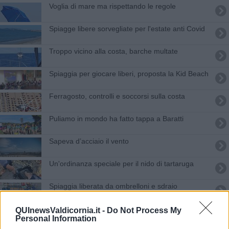
Voglia di mare ma rispettando le regole
Spiagge libere sorvegliate per l'estate anti Covid
Troppo vicino alla costa, barche multate
Spiaggia per giocare liberi, proposta la Kid Beach
Ferragosto, controlli e soccorsi sulla costa
Puliamo in mondo ha fatto tappa a Baratti
​Sapeva d’acciaio il vento
Un'ordinanza speciale per il nido di tartaruga
Spiaggia liberata da ombrelloni e sdraio
Vandali in spiaggia, ombrelloni spezzati
QUInewsValdicornia.it -
Do Not Process My
Personal Information