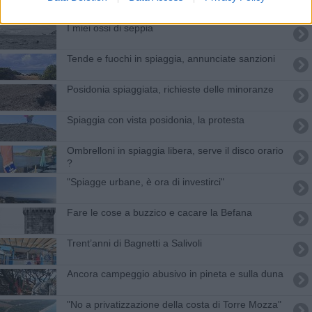
I miei ossi di seppia
Tende e fuochi in spiaggia, annunciate sanzioni
Posidonia spiaggiata, richieste delle minoranze
Spiaggia con vista posidonia, la protesta
Ombrelloni in spiaggia libera, serve il disco orario
?
"Spiagge urbane, è ora di investirci"
Fare le cose a buzzico e cacare la Befana
Trent’anni di Bagnetti a Salivoli
Ancora campeggio abusivo in pineta e sulla duna
"No a privatizzazione della costa di Torre Mozza"