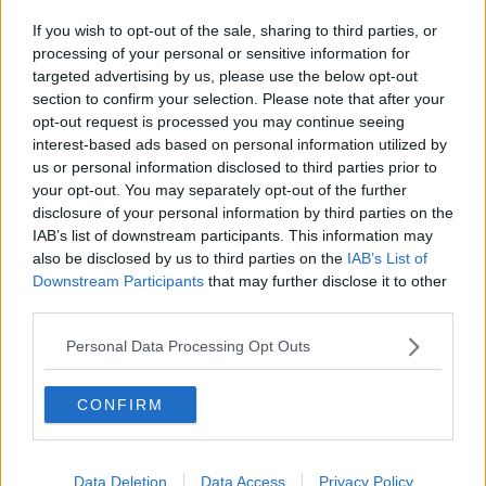
Sequestrati ombrelloni, sdraio e lettini
If you wish to opt-out of the sale, sharing to third parties, or
Altoforno spento
processing of your personal or sensitive information for
targeted advertising by us, please use the below opt-out
section to confirm your selection. Please note that after your
Turismo, c'è il bando per i cinque Punti Blu
opt-out request is processed you may continue seeing
interest-based ads based on personal information utilized by
Stop alle "spiagge apparecchiate"
us or personal information disclosed to third parties prior to
your opt-out. You may separately opt-out of the further
Spiaggia pulita grazie ai naturisti
disclosure of your personal information by third parties on the
IAB’s list of downstream participants. This information may
Finti tramonti
also be disclosed by us to third parties on the
IAB’s List of
Downstream Participants
that may further disclose it to other
Estate da leggere, al mare c'è anche la biblioteca
third parties.
Assegnati i Punti Blu a Baratti
Personal Data Processing Opt Outs
Ferragosto, il galateo vale anche in spiaggia
CONFIRM
Vietato fumare in spiaggia ed è subito polemica
Data Deletion
Data Access
Privacy Policy
Rimigliano adotta un nido di Caretta caretta