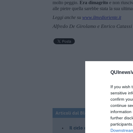
molto peggio.
Era dimagrito
e non riusci
alle pietre quella sarebbe stata la sua ultim
Leggi anche su
www.ilmedioriente.it
Alfredo De Girolamo e Enrico Catassi
QUInewsVa
If you wish 
sensitive in
confirm you
continue se
information 
Articoli dal Blog “Fauda e balagan” 
further disc
participants
Il ciclo della violenza in Medi
Downstream 