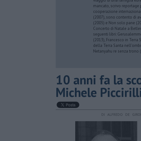
viaggio di una famiglia eb
mancato, scrivo reportage p
cooperazione internazionale
(2007), sono contento di av
(2005) e Non solo pane (201
Concerto di Natale a Betl
seguenti libri: Gerusalemme
(2013), Francesco in Terra 
della Terra Santa nell'omb
Netanyahu re senza trono (
10 anni fa la s
Michele Piccirill
DI ALFREDO DE GIRO