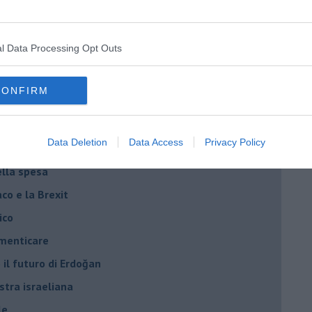
iziato il 7 ottobre 2023
l Data Processing Opt Outs
ogan
onflitti
CONFIRM
per l'Italia
Data Deletion
Data Access
Privacy Policy
hia”
ella spesa
daco e la Brexit
ico
imenticare
il futuro di Erdoğan
stra israeliana
le