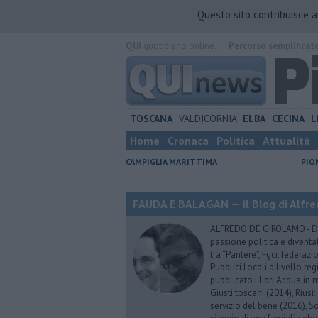
Questo sito contribuisce 
QUI
quotidiano online.
Percorso semplificat
TOSCANA
VALDICORNIA
ELBA
CECINA
L
Home
Cronaca
Politica
Attualità
CAMPIGLIA MARITTIMA
PIO
FAUDA E BALAGAN — il Blog di Alfre
ALFREDO DE GIROLAMO - Dopo
passione politica è diventa
tra “Pantere”, Fgci, federazi
Pubblici Locali a livello re
pubblicato i libri Acqua in m
Giusti toscani (2014), Riusi:
servizio del bene (2016), S