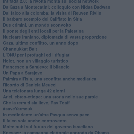
Intifada 2.0: la rivolta monta sui social network
Da Gaza a Montecatini: colloquio con Nidaa Badwan
Dal falco alla colomba: la visita di Reuven Rivlin
Il barbaro scempio del Califfato in Siria
Due crimini, un mondo sconvolto
Il ponte degli enti locali per la Palestina
Nucleare iraniano, diplomazia di vasta proporzione
Gaza, ultimo conflitto, un anno dopo
Channukkat Bait
L'ONU per i profughi ed i rifugiati
Holot, non un villaggio turistico
Francesco a Sarajevo: il bilancio
Un Papa a Sarajevo
Palmira all'Isis, una sconfitta anche mediatica
Ricordo di Daniela Meucci
​Una telefonata lunga 42 giorni
​Ariel, ebreo-etiope: una storia nelle sue parole
Che la terra ti sia lieve, Rav Toaff
​#saveYarmouk
​In medioriente un'altra Pasqua senza pace
​Il falco vola anche controvento
Molte nubi sul futuro del governo israeliano
Knesset: la campagna elettorale approda da Obama