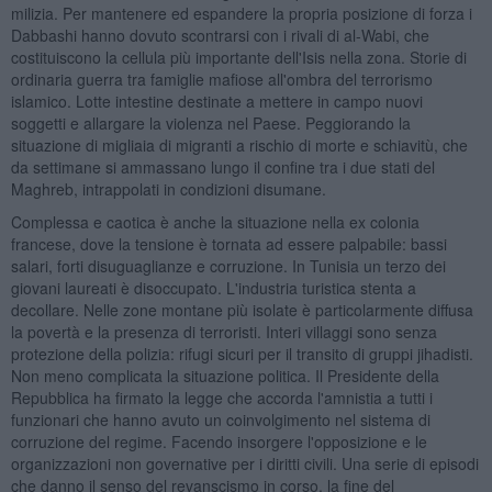
milizia. Per mantenere ed espandere la propria posizione di forza i
Dabbashi hanno dovuto scontrarsi con i rivali di al-Wabi, che
costituiscono la cellula più importante dell'Isis nella zona. Storie di
ordinaria guerra tra famiglie mafiose all'ombra del terrorismo
islamico. Lotte intestine destinate a mettere in campo nuovi
soggetti e allargare la violenza nel Paese. Peggiorando la
situazione di migliaia di migranti a rischio di morte e schiavitù, che
da settimane si ammassano lungo il confine tra i due stati del
Maghreb, intrappolati in condizioni disumane.
Complessa e caotica è anche la situazione nella ex colonia
francese, dove la tensione è tornata ad essere palpabile: bassi
salari, forti disuguaglianze e corruzione. In Tunisia un terzo dei
giovani laureati è disoccupato. L'industria turistica stenta a
decollare. Nelle zone montane più isolate è particolarmente diffusa
la povertà e la presenza di terroristi. Interi villaggi sono senza
protezione della polizia: rifugi sicuri per il transito di gruppi jihadisti.
Non meno complicata la situazione politica. Il Presidente della
Repubblica ha firmato la legge che accorda l'amnistia a tutti i
funzionari che hanno avuto un coinvolgimento nel sistema di
corruzione del regime. Facendo insorgere l'opposizione e le
organizzazioni non governative per i diritti civili. Una serie di episodi
che danno il senso del revanscismo in corso, la fine del