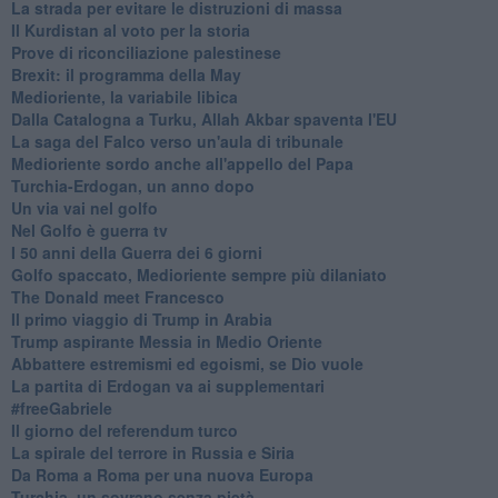
La strada per evitare le distruzioni di massa
Il Kurdistan al voto per la storia
Prove di riconciliazione palestinese
Brexit: il programma della May
Medioriente, la variabile libica
Dalla Catalogna a Turku, Allah Akbar spaventa l'EU
La saga del Falco verso un'aula di tribunale
Medioriente sordo anche all'appello del Papa
Turchia-Erdogan, un anno dopo
Un via vai nel golfo
Nel Golfo è guerra tv
I 50 anni della Guerra dei 6 giorni
Golfo spaccato, Medioriente sempre più dilaniato
The Donald meet Francesco
Il primo viaggio di Trump in Arabia
Trump aspirante Messia in Medio Oriente
Abbattere estremismi ed egoismi, se Dio vuole
La partita di Erdogan va ai supplementari
#freeGabriele
Il giorno del referendum turco
La spirale del terrore in Russia e Siria
Da Roma a Roma per una nuova Europa
Turchia, un sovrano senza pietà