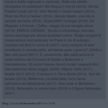
Locali a livello regionale e nazionale. Nella mia attività
divulgativa ho pubblicato i libri Acqua in mente (2012), Servizi
Pubblici Locali (2013), Gino Bartali e i Giusti toscani (2014),
Riusi: da rifiuti a risorse! (2014), Giorgio Nissim, una vita al
servizio del bene (2016), SosteniAMO l'energia (2018), Da
Mogador a Firenze: i Caffaz, viaggio di una famiglia ebrea
(2019). ENRICO CATASSI - Storico e criminologo mancato,
scrivo reportage per diversi quotidiani online. Svolgo progetti di
cooperazione internazionale nei Paesi in via di sviluppo.
Curatore del libro In nome di (2007), sono contento di aver
contribuito, in piccola parte, ad Hamas pace o guerra? (2005) e
Non solo pane (2011). E, ovviamente, alla realizzazione di
molte edizioni del Concerto di Natale a Betlemme e
Gerusalemme. Gli autori insieme hanno curato i seguenti libri:
Gerusalemme ultimo viaggio (2009), Kibbutz 3000 (2011),
Israele 2013 (2013), Francesco in Terra Santa (2014). Voci da
Israele (2015), Betlemme. La stella della Terra Santa
nell'ombra del Medioriente (2017), How close to Bethlehem
(2018), Netanyahu re senza trono (2019) e Il Signor Netanyahu
(2021).
,
Giovedì
ore 16:49
Blog
09 Novembre 2017