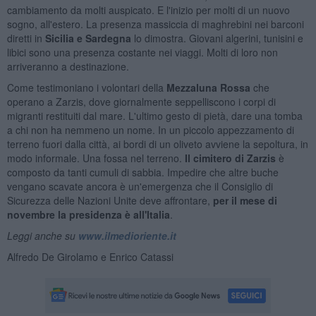
cambiamento da molti auspicato. E l'inizio per molti di un nuovo
sogno, all'estero. La presenza massiccia di maghrebini nei barconi
diretti in
Sicilia e Sardegna
lo dimostra. Giovani algerini, tunisini e
libici sono una presenza costante nei viaggi. Molti di loro non
arriveranno a destinazione.
Come testimoniano i volontari della
Mezzaluna Rossa
che
operano a Zarzis, dove giornalmente seppelliscono i corpi di
migranti restituiti dal mare. L'ultimo gesto di pietà, dare una tomba
a chi non ha nemmeno un nome. In un piccolo appezzamento di
terreno fuori dalla città, ai bordi di un oliveto avviene la sepoltura, in
modo informale. Una fossa nel terreno.
Il cimitero di Zarzis
è
composto da tanti cumuli di sabbia. Impedire che altre buche
vengano scavate ancora è un'emergenza che il Consiglio di
Sicurezza delle Nazioni Unite deve affrontare,
per il mese di
novembre la presidenza è all'Italia
.
Leggi anche su
www.ilmedioriente.it
Alfredo De Girolamo e Enrico Catassi