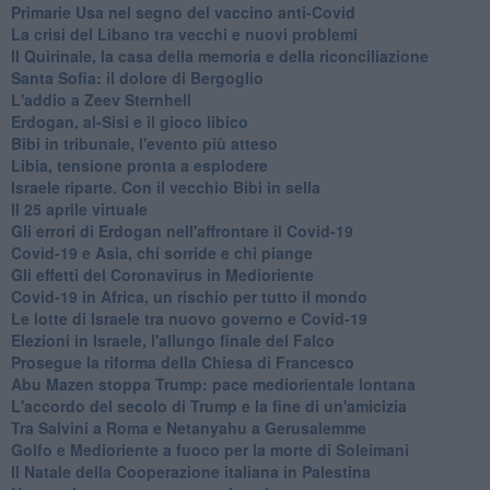
Primarie Usa nel segno del vaccino anti-Covid
La crisi del Libano tra vecchi e nuovi problemi
Il Quirinale, la casa della memoria e della riconciliazione
Santa Sofia: il dolore di Bergoglio
L'addio a ​Zeev Sternhell
Erdogan, al-Sisi e il gioco libico
Bibi in tribunale, l'evento più atteso
Libia, tensione pronta a esplodere
Israele riparte. Con il vecchio Bibi in sella
Il 25 aprile virtuale
Gli errori di Erdogan nell'affrontare il Covid-19
Covid-19 e Asia, chi sorride e chi piange
Gli effetti del Coronavirus in Medioriente
Covid-19 in Africa, un rischio per tutto il mondo
Le lotte di Israele tra nuovo governo e Covid-19
Elezioni in Israele, l'allungo finale del Falco
Prosegue la riforma della Chiesa di Francesco
Abu Mazen stoppa Trump: pace mediorientale lontana
L'accordo del secolo di Trump e la fine di un'amicizia
Tra Salvini a Roma e Netanyahu a Gerusalemme
Golfo e Medioriente a fuoco per la morte di Soleimani
Il Natale della Cooperazione italiana in Palestina