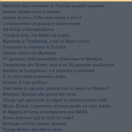
Richiami neo ottomani, la Francia guarda sospetta
Israele ultima curva a destra
Israele al voto: il Re sarà morto o vivo?
Londra trema tra gossip e casse vuote
Da Kindu a Kanyamahoro
Trump è vivo, ma Biden va avanti
Myanmar e Thailandia, colpi di Stato ciclici
Crescono le tensioni in Turchia
Ombre cinesi sul Myanmar
27 gennaio, indispensabile alimentare la Memoria
Countdown per Biden: non è un 20 gennaio qualunque
Assalto al Congresso: c’è protesta e protesta
A 10 anni dalle primavere arabe
Israele: è crisi politica
Zaki resta in carcere: perchè non si riesce a liberare?
Bilancio: Europa alla prova del nove
Trump agli sgoccioli: si riapre la politica estera USA
Morto Erekat, il percorso di pace perde un vero leader
In Nigeria si torna a combattere una SARS
Boris Johnson già ai titoli di coda?
Erdogan e Putin, leader despoti
Trump-Biden, decolla la sfida