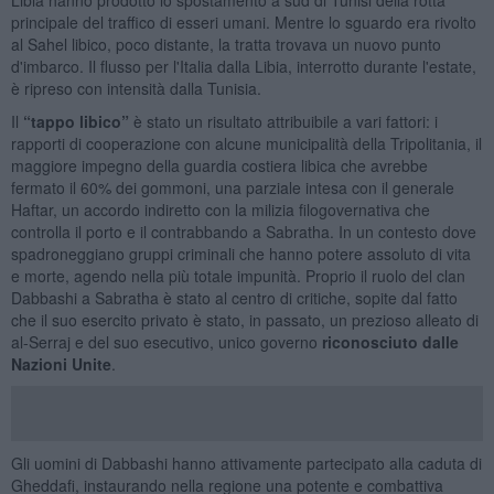
principale del traffico di esseri umani. Mentre lo sguardo era rivolto
al Sahel libico, poco distante, la tratta trovava un nuovo punto
d'imbarco. Il flusso per l'Italia dalla Libia, interrotto durante l'estate,
è ripreso con intensità dalla Tunisia.
Il
“tappo libico”
è stato un risultato attribuibile a vari fattori: i
rapporti di cooperazione con alcune municipalità della Tripolitania, il
maggiore impegno della guardia costiera libica che avrebbe
fermato il 60% dei gommoni, una parziale intesa con il generale
Haftar, un accordo indiretto con la milizia filogovernativa che
controlla il porto e il contrabbando a Sabratha. In un contesto dove
spadroneggiano gruppi criminali che hanno potere assoluto di vita
e morte, agendo nella più totale impunità. Proprio il ruolo del clan
Dabbashi a Sabratha è stato al centro di critiche, sopite dal fatto
che il suo esercito privato è stato, in passato, un prezioso alleato di
al-Serraj e del suo esecutivo, unico governo
riconosciuto dalle
Nazioni Unite
.
Gli uomini di Dabbashi hanno attivamente partecipato alla caduta di
Gheddafi, instaurando nella regione una potente e combattiva