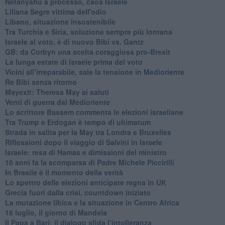
Netanyahu a processo, caos Israele
Liliana Segre vittima dell'odio
Libano, situazione insostenibile
Tra Turchia e Siria, soluzione sempre più lontana
Israele al voto, è di nuovo Bibi vs. Gantz
GB: da Corbyn una scelta coraggiosa pro-Brexit
La lunga estate di Israele prima del voto
Vicini all’irreparabile, sale la tensione in Medioriente
Re Bibi senza ritorno
Mayexit: Theresa May ai saluti
Venti di guerra dal Medioriente
Lo scrittore Bassem commenta le elezioni israeliane
Tra Trump e Erdogan è tempo di ultimatum
Strada in salita per la May tra Londra e Bruxelles
Riflessioni dopo il viaggio di Salvini in Israele
Israele: resa di Hamas e dimissioni del ministro
10 anni fa la scomparsa di Padre Michele Piccirilli
In Brasile è il momento della verità
Lo spettro delle elezioni anticipate regna in UK
Grecia fuori dalla crisi, countdown iniziato
La mutazione libica e la situazione in Centro Africa
18 luglio, il giorno di Mandela
Il Papa a Bari: il dialogo sfida l’intolleranza