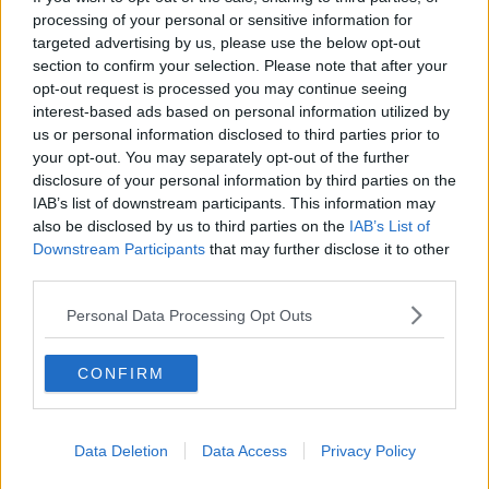
La questione Ucraina
processing of your personal or sensitive information for
Cipro, un ponte dove si mischiano le culture
targeted advertising by us, please use the below opt-out
Una vigilia di Natale per un nuovo Rais
section to confirm your selection. Please note that after your
La questione israelo-palestinese ignorata dal G20
opt-out request is processed you may continue seeing
Erdogan continua a sfidare l'Occidente
interest-based ads based on personal information utilized by
Libano, collasso economico e guerra civile
us or personal information disclosed to third parties prior to
Johnson, da Trump a Biden alla Brexit
your opt-out. You may separately opt-out of the further
L'AUKUS e il Quad
Biden, primo presidente USA non in guerra
disclosure of your personal information by third parties on the
Papa Bergoglio vedrà Viktor Orbán
IAB’s list of downstream participants. This information may
Bennet, un giorno in attesa di Biden
also be disclosed by us to third parties on the
IAB’s List of
Il ritorno dei talebani
Downstream Participants
that may further disclose it to other
​La lenta agonia del Libano
third parties.
Sudafrica, è allarme alimentare
Usa di nuovo al centro della geopolitica internazionale
Personal Data Processing Opt Outs
L’appuntamento di Israele con il cambiamento
La farsa delle elezioni in Siria
CONFIRM
In Medioriente non ci sono favole, solo realtà
Biden chiama ma Netanyahu non risponde
Niente di nuovo in Medioriente
La forza di Boris Johnson
Data Deletion
Data Access
Privacy Policy
Biden nuovo alleato armeno contro la Turchia
Mar Mediterraneo cimitero silente