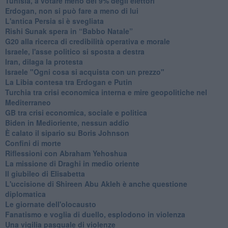
Tunisia, a votare meno del 9% degli elettori
Erdogan, non si può fare a meno di lui
L'antica Persia si è svegliata
Rishi Sunak spera in “Babbo Natale”
G20 alla ricerca di credibilità operativa e morale
Israele, l'asse politico si sposta a destra
Iran, dilaga la protesta
Israele "Ogni cosa si acquista con un prezzo"
La Libia contesa tra Erdogan e Putin
Turchia tra crisi economica interna e mire geopolitiche nel
Mediterraneo
GB tra crisi economica, sociale e politica
Biden in Medioriente, nessun addio
È calato il sipario su Boris Johnson
Confini di morte
Riflessioni con Abraham Yehoshua
La missione di Draghi in medio oriente
Il giubileo di Elisabetta
L'uccisione di Shireen Abu Akleh è anche questione
diplomatica
Le giornate dell'olocausto
Fanatismo e voglia di duello, esplodono in violenza
Una vigilia pasquale di violenze