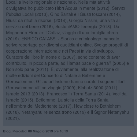
Locali a livello regionale e nazionale. Nella mia attività
divulgativa ho pubblicato i libri Acqua in mente (2012), Servizi
Pubblici Locali (2013), Gino Bartali e i Giusti toscani (2014),
Riusi: da rifiuti a risorse! (2014), Giorgio Nissim, una vita al
servizio del bene (2016), SosteniAMO l'energia (2018), Da
Mogador a Firenze: i Caffaz, viaggio di una famiglia ebrea
(2019). ENRICO CATASSI - Storico e criminologo mancato,
scrivo reportage per diversi quotidiani online. Svolgo progetti di
cooperazione internazionale nei Paesi in via di sviluppo.
Curatore del libro In nome di (2007), sono contento di aver
contribuito, in piccola parte, ad Hamas pace o guerra? (2005) e
Non solo pane (2011). E, ovviamente, alla realizzazione di
molte edizioni del Concerto di Natale a Betlemme e
Gerusalemme. Gli autori insieme hanno curato i seguenti libri:
Gerusalemme ultimo viaggio (2009), Kibbutz 3000 (2011),
Israele 2013 (2013), Francesco in Terra Santa (2014). Voci da
Israele (2015), Betlemme. La stella della Terra Santa
nell'ombra del Medioriente (2017), How close to Bethlehem
(2018), Netanyahu re senza trono (2019) e Il Signor Netanyahu
(2021).
,
Mercoledì
ore 10:19
Blog
08 Maggio 2019