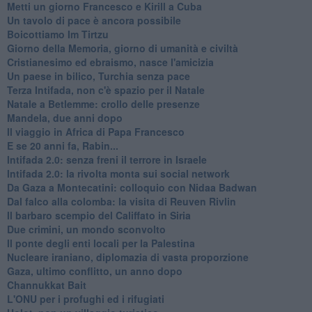
Metti un giorno Francesco e Kirill a Cuba
Un tavolo di pace è ancora possibile
Boicottiamo Im Tirtzu
Giorno della Memoria, giorno di umanità e civiltà
Cristianesimo ed ebraismo, nasce l'amicizia
Un paese in bilico, Turchia senza pace
Terza Intifada, non c'è spazio per il Natale
Natale a Betlemme: crollo delle presenze
Mandela, due anni dopo
Il viaggio in Africa di Papa Francesco
E se 20 anni fa, Rabin...
Intifada 2.0: senza freni il terrore in Israele
Intifada 2.0: la rivolta monta sui social network
Da Gaza a Montecatini: colloquio con Nidaa Badwan
Dal falco alla colomba: la visita di Reuven Rivlin
Il barbaro scempio del Califfato in Siria
Due crimini, un mondo sconvolto
Il ponte degli enti locali per la Palestina
Nucleare iraniano, diplomazia di vasta proporzione
Gaza, ultimo conflitto, un anno dopo
Channukkat Bait
L'ONU per i profughi ed i rifugiati