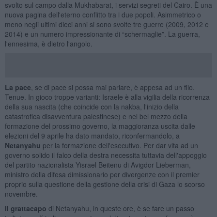
svolto sul campo dalla Mukhabarat, i servizi segreti del Cairo. È una
nuova pagina dell'eterno conflitto tra i due popoli. Asimmetrico o
meno negli ultimi dieci anni si sono svolte tre guerre (2009, 2012 e
2014) e un numero impressionante di “schermaglie”. La guerra,
l'ennesima, è dietro l'angolo.
La pace
, se di pace si possa mai parlare, è appesa ad un filo.
Tenue. In gioco troppe varianti: Israele è alla vigilia della ricorrenza
della sua nascita (che coincide con la nakba, l'inizio della
catastrofica disavventura palestinese) e nel bel mezzo della
formazione del prossimo governo, la maggioranza uscita dalle
elezioni del 9 aprile ha dato mandato, riconfermandolo, a
Netanyahu
per la formazione dell'esecutivo. Per dar vita ad un
governo solido il falco della destra necessita tuttavia dell'appoggio
del partito nazionalista Yisrael Beitenu di Avigdor Lieberman,
ministro della difesa dimissionario per divergenze con il premier
proprio sulla questione della gestione della crisi di Gaza lo scorso
novembre.
Il grattacapo
di Netanyahu, in queste ore, è se fare un passo