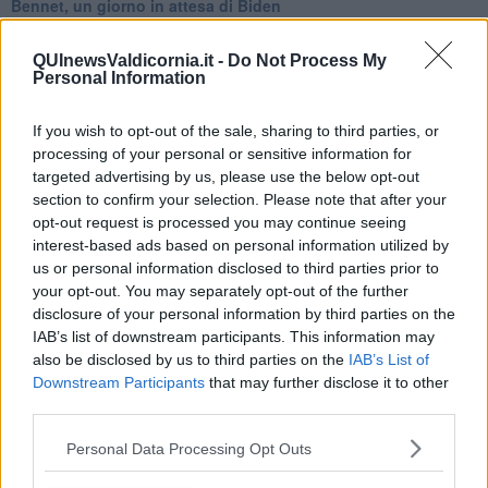
Bennet, un giorno in attesa di Biden
Il ritorno dei talebani
​La lenta agonia del Libano
QUInewsValdicornia.it -
Do Not Process My
Sudafrica, è allarme alimentare
Personal Information
Usa di nuovo al centro della geopolitica internazionale
L’appuntamento di Israele con il cambiamento
If you wish to opt-out of the sale, sharing to third parties, or
La farsa delle elezioni in Siria
processing of your personal or sensitive information for
In Medioriente non ci sono favole, solo realtà
targeted advertising by us, please use the below opt-out
Biden chiama ma Netanyahu non risponde
Niente di nuovo in Medioriente
section to confirm your selection. Please note that after your
La forza di Boris Johnson
opt-out request is processed you may continue seeing
Biden nuovo alleato armeno contro la Turchia
interest-based ads based on personal information utilized by
Mar Mediterraneo cimitero silente
us or personal information disclosed to third parties prior to
Richiami neo ottomani, la Francia guarda sospetta
your opt-out. You may separately opt-out of the further
Israele ultima curva a destra
disclosure of your personal information by third parties on the
Israele al voto: il Re sarà morto o vivo?
IAB’s list of downstream participants. This information may
Londra trema tra gossip e casse vuote
also be disclosed by us to third parties on the
IAB’s List of
Da Kindu a Kanyamahoro
Downstream Participants
that may further disclose it to other
Trump è vivo, ma Biden va avanti
third parties.
Myanmar e Thailandia, colpi di Stato ciclici
Crescono le tensioni in Turchia
Personal Data Processing Opt Outs
Ombre cinesi sul Myanmar
27 gennaio, indispensabile alimentare la Memoria