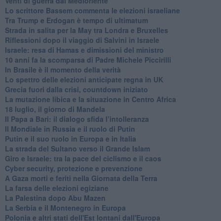
Venti di guerra dal Medioriente
Lo scrittore Bassem commenta le elezioni israeliane
Tra Trump e Erdogan è tempo di ultimatum
Strada in salita per la May tra Londra e Bruxelles
Riflessioni dopo il viaggio di Salvini in Israele
Israele: resa di Hamas e dimissioni del ministro
10 anni fa la scomparsa di Padre Michele Piccirilli
In Brasile è il momento della verità
Lo spettro delle elezioni anticipate regna in UK
Grecia fuori dalla crisi, countdown iniziato
La mutazione libica e la situazione in Centro Africa
18 luglio, il giorno di Mandela
Il Papa a Bari: il dialogo sfida l’intolleranza
Il Mondiale in Russia e il ruolo di Putin
Putin e il suo ruolo in Europa e in Italia
La strada del Sultano verso il Grande Islam
Giro e Israele: tra la pace del ciclismo e il caos
Cyber security, protezione e prevenzione
A Gaza morti e feriti nella Giornata della Terra
La farsa delle elezioni egiziane
La Palestina dopo Abu Mazen
La Serbia e il Montenegro in Europa
Polonia e altri stati dell'Est lontani dall'Europa