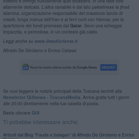
indietro e offrirgli nuovamente quel dicastero, in una fase così
altamente delicata. L'altra variabile è dal lato palestinese la jihad
islamica, organizzazione responsabile del massiccio lancio di
missili, longa manus dell'Iran e ai ferri corti con Hamas, per la
spartizione dei fondi promessi dal
Qatar
. Sono una scheggia
impazzita, e pericolosa, in un contesto già caldo.
Leggi anche su
www.ilmedioriente.it
Alfredo De Girolamo e Enrico Catassi
Se vuoi leggere le notizie principali della Toscana iscriviti alla
Newsletter QUInews - ToscanaMedia.
Arriva gratis tutti i giorni
alle 20:00 direttamente nella tua casella di posta.
Basta cliccare
QUI
Ti potrebbe interessare anche:
Articoli dal Blog “Fauda e balagan” di Alfredo De Girolamo e Enrico