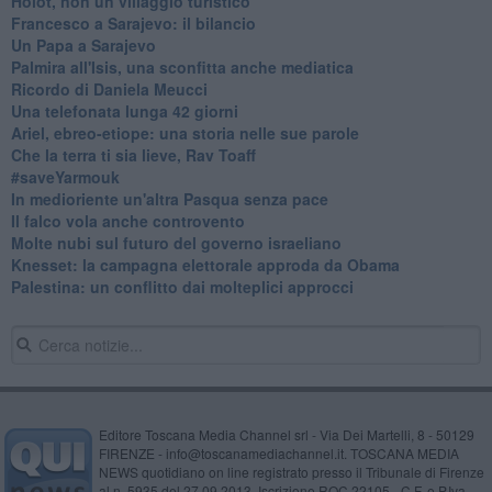
Holot, non un villaggio turistico
Francesco a Sarajevo: il bilancio
Un Papa a Sarajevo
Palmira all'Isis, una sconfitta anche mediatica
Ricordo di Daniela Meucci
​Una telefonata lunga 42 giorni
​Ariel, ebreo-etiope: una storia nelle sue parole
Che la terra ti sia lieve, Rav Toaff
​#saveYarmouk
​In medioriente un'altra Pasqua senza pace
​Il falco vola anche controvento
Molte nubi sul futuro del governo israeliano
Knesset: la campagna elettorale approda da Obama
Palestina: un conflitto dai molteplici approcci
Editore Toscana Media Channel srl - Via Dei Martelli, 8 - 50129
FIRENZE - info@toscanamediachannel.it. TOSCANA MEDIA
NEWS quotidiano on line registrato presso il Tribunale di Firenze
al n. 5935 del 27.09.2013. Iscrizione ROC 22105 - C.F. e P.Iva