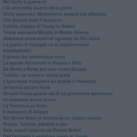
Nel Golfo è guerra tv
I 50 anni della Guerra dei 6 giorni
Golfo spaccato, Medioriente sempre più dilaniato
The Donald meet Francesco
Il primo viaggio di Trump in Arabia
Trump aspirante Messia in Medio Oriente
Abbattere estremismi ed egoismi, se Dio vuole
La partita di Erdogan va ai supplementari
#freeGabriele
Il giorno del referendum turco
La spirale del terrore in Russia e Siria
Da Roma a Roma per una nuova Europa
Turchia, un sovrano senza pietà
L'ignoranza trumpiana su Israele e Palestina
Un'epoca sta per finire
Donald Trump,quarta via di un presidente americano
Un presente senza futuro
La Turchia a un bivio
Il massacro di Aleppo
Sul Monte Nebo in Giordania un organo pisano
Russia, Turchia, pipeline e gas
Siria, caschi bianchi da Premio Nobel
Dall'Ungheria il semaforo rosso ai Trump