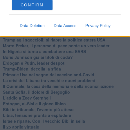
Countdown per Biden: non è un 20 gennaio qualunque
CONFIRM
Assalto al Congresso: c’è protesta e protesta
A 10 anni dalle primavere arabe
Israele: è crisi politica
Data Deletion
Data Access
Privacy Policy
Zaki resta in carcere: perchè non si riesce a liberare?
Bilancio: Europa alla prova del nove
Trump agli sgoccioli: si riapre la politica estera USA
Morto Erekat, il percorso di pace perde un vero leader
In Nigeria si torna a combattere una SARS
Boris Johnson già ai titoli di coda?
Erdogan e Putin, leader despoti
Trump-Biden, decolla la sfida
Primarie Usa nel segno del vaccino anti-Covid
La crisi del Libano tra vecchi e nuovi problemi
Il Quirinale, la casa della memoria e della riconciliazione
Santa Sofia: il dolore di Bergoglio
L'addio a ​Zeev Sternhell
Erdogan, al-Sisi e il gioco libico
Bibi in tribunale, l'evento più atteso
Libia, tensione pronta a esplodere
Israele riparte. Con il vecchio Bibi in sella
Il 25 aprile virtuale