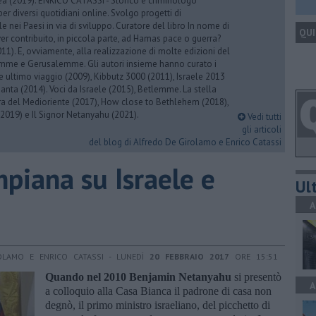
rea (2019). ENRICO CATASSI - Storico e criminologo
er diversi quotidiani online. Svolgo progetti di
 nei Paesi in via di sviluppo. Curatore del libro In nome di
QUI
er contribuito, in piccola parte, ad Hamas pace o guerra?
1). E, ovviamente, alla realizzazione di molte edizioni del
emme e Gerusalemme. Gli autori insieme hanno curato i
 ultimo viaggio (2009), Kibbutz 3000 (2011), Israele 2013
Santa (2014). Voci da Israele (2015), Betlemme. La stella
ra del Medioriente (2017), How close to Bethlehem (2018),
2019) e Il Signor Netanyahu (2021).
Vedi tutti
gli articoli
del blog di Alfredo De Girolamo e Enrico Catassi
mpiana su Israele e
Ult
A
OLAMO E ENRICO CATASSI - LUNEDÌ
20 FEBBRAIO 2017
ORE 15:51
Quando nel 2010 Benjamin Netanyahu
si presentò
A
a colloquio alla Casa Bianca il padrone di casa non
degnò, il primo ministro israeliano, del picchetto di