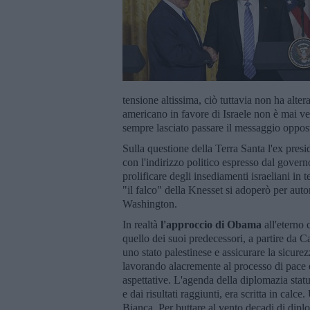
tensione altissima, ciò tuttavia non ha alter
americano in favore di Israele non è mai ve
sempre lasciato passare il messaggio oppost
Sulla questione della Terra Santa l'ex pres
con l'indirizzo politico espresso dal govern
prolificare degli insediamenti israeliani in 
"il falco" della Knesset si adoperò per auto
Washington.
In realtà
l'approccio di Obama
all'eterno 
quello dei suoi predecessori, a partire da Ca
uno stato palestinese e assicurare la sicure
lavorando alacremente al processo di pace e 
aspettative. L'agenda della diplomazia statu
e dai risultati raggiunti, era scritta in cal
Bianca. Per buttare al vento decadi di dip