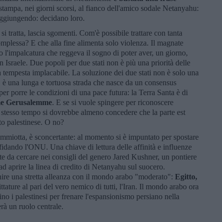
tampa, nei giorni scorsi, al fianco dell'amico sodale Netanyahu:
Aggiungendo: decidano loro.
 si tratta, lascia sgomenti. Com'è possibile trattare con tanta
omplessa? E che alla fine alimenta solo violenza. Il magnate
 l'impalcatura che reggeva il sogno di poter aver, un giorno,
n Israele. Due popoli per due stati non è più una priorità delle
na tempesta implacabile. La soluzione dei due stati non è solo una
, è una lunga e tortuosa strada che nasce da un consensus
per porre le condizioni di una pace futura: la Terra Santa è di
me Gerusalemme
. E se si vuole spingere per riconoscere
o stesso tempo si dovrebbe almeno concedere che la parte est
tato palestinese. O no?
immiotta, è sconcertante: al momento si è impuntato per spostare
idando l'ONU. Una chiave di lettura delle affinità e influenze
te da cercare nei consigli del genero Jared Kushner, un pontiere
d aprire la linea di credito di Netanyahu sul suocero.
ire una stretta alleanza con il mondo arabo "moderato":
Egitto,
ttature al pari del vero nemico di tutti, l'Iran. Il mondo arabo ora
no i palestinesi per frenare l'espansionismo persiano nella
rà un ruolo centrale.