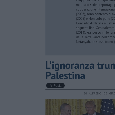
viaggio di una famiglia eb
mancato, scrivo reportage p
cooperazione internazionale
(2007), sono contento di av
(2005) e Non solo pane (201
Concerto di Natale a Betl
seguenti libri: Gerusalemme
(2013), Francesco in Terra 
della Terra Santa nell'omb
Netanyahu re senza trono (
L'ignoranza tru
Palestina
DI ALFREDO DE GIR