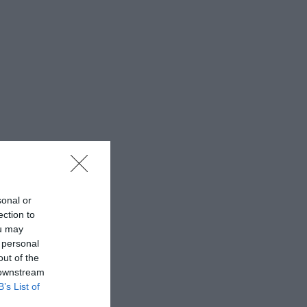
sonal or
ection to
ou may
 personal
out of the
 downstream
B’s List of