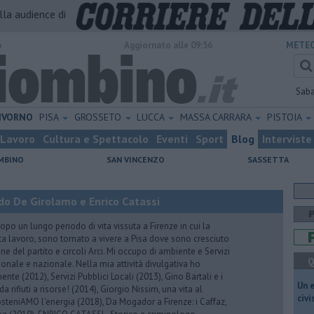
alla audience di
o
Aggiornato alle 09:56
METEO
Sab
IVORNO
PISA
GROSSETO
LUCCA
MASSA CARRARA
PISTOIA
Lavoro
Cultura e Spettacolo
Eventi
Sport
Blog
Interviste
MBINO
SAN VINCENZO
SASSETTA
do De Girolamo e Enrico Catassi
 un lungo periodo di vita vissuta a Firenze in cui la
ta lavoro, sono tornato a vivere a Pisa dove sono cresciuto
one del partito e circoli Arci. Mi occupo di ambiente e Servizi
Q
gionale e nazionale. Nella mia attività divulgativa ho
ente (2012), Servizi Pubblici Locali (2013), Gino Bartali e i
​Un 
 da rifiuti a risorse! (2014), Giorgio Nissim, una vita al
civ
osteniAMO l'energia (2018), Da Mogador a Firenze: i Caffaz,