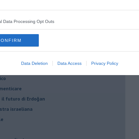
ogan
onflitti
l Data Processing Opt Outs
per l'Italia
CONFIRM
hia”
ella spesa
Data Deletion
Data Access
Privacy Policy
daco e la Brexit
ico
imenticare
il futuro di Erdoğan
stra israeliana
le