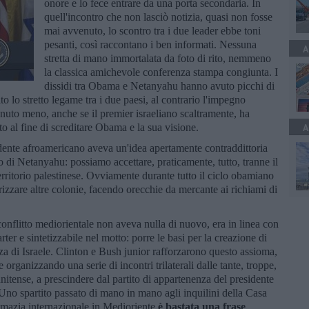
onore e lo fece entrare da una porta secondaria. In
quell'incontro che non lasciò notizia, quasi non fosse
mai avvenuto, lo scontro tra i due leader ebbe toni
pesanti, così raccontano i ben informati. Nessuna
A
stretta di mano immortalata da foto di rito, nemmeno
la classica amichevole conferenza stampa congiunta. I
dissidi tra Obama e Netanyahu hanno avuto picchi di
ato lo stretto legame tra i due paesi, al contrario l'impegno
nuto meno, anche se il premier israeliano scaltramente, ha
o al fine di screditare Obama e la sua visione.
A
idente afroamericano aveva un'idea apertamente contraddittoria
o di Netanyahu: possiamo accettare, praticamente, tutto, tranne il
territorio palestinese. Ovviamente durante tutto il ciclo obamiano
rizzare altre colonie, facendo orecchie da mercante ai richiami di
conflitto mediorientale non aveva nulla di nuovo, era in linea con
rter e sintetizzabile nel motto: porre le basi per la creazione di
zza di Israele. Clinton e Bush junior rafforzarono questo assioma,
organizzando una serie di incontri trilaterali dalle tante, troppe,
nitense, a prescindere dal partito di appartenenza del presidente
ce. Uno spartito passato di mano in mano agli inquilini della Casa
lomazia internazionale in Medioriente
è bastata una frase