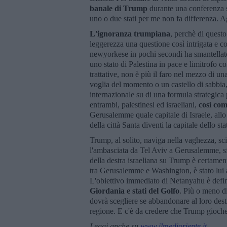
banale di Trump
durante una conferenza s
uno o due stati per me non fa differenza. 
L'ignoranza trumpiana
, perchè di questo
leggerezza una questione così intrigata e c
newyorkese in pochi secondi ha smantellato
uno stato di Palestina in pace e limitrofo co
trattative, non è più il faro nel mezzo di u
voglia del momento o un castello di sabbia
internazionale su di una formula strategica 
entrambi, palestinesi ed israeliani,
così co
Gerusalemme quale capitale di Israele, all
della città Santa diventi la capitale dello s
Trump, al solito, naviga nella vaghezza, sc
l'ambasciata da Tel Aviv a Gerusalemme, sf
della destra israeliana su Trump è certamen
tra Gerusalemme e Washington, è stato lui a
L'obiettivo immediato di Netanyahu è defin
Giordania e stati del Golfo
. Più o meno di
dovrà scegliere se abbandonare al loro desti
regione. E c'è da credere che Trump gioche
Leggi anche su
www.ilmedioriente.it