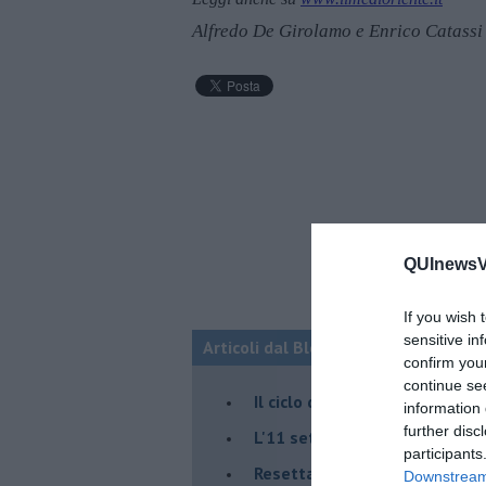
Alfredo De Girolamo e Enrico Catassi
QUInewsVa
If you wish 
sensitive in
Articoli dal Blog “Fauda e balagan” 
confirm you
continue se
Il ciclo della violenza in Medi
information 
further disc
L'11 settembre di Israele è in
participants
Resettare l’era di Netanyahu
Downstream 