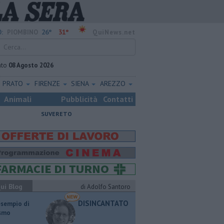
26°
31°
:
PIOMBINO
QuiNews.net
ato
08 Agosto 2026
PRATO
FIRENZE
SIENA
AREZZO
Animali
Pubblicità
Contatti
SUVERETO
ui Blog
di Adolfo Santoro
DISINCANTATO
esempio di
ismo