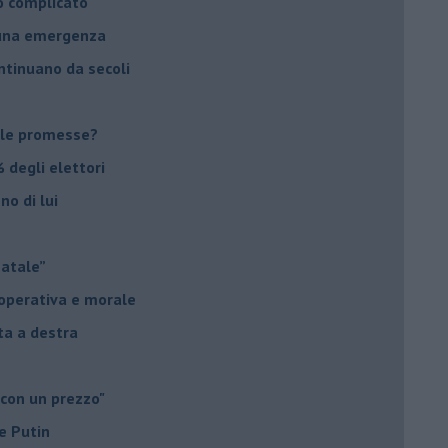
o complicato
suna emergenza
ontinuano da secoli
le promesse?
 degli elettori
no di lui
Natale”
à operativa e morale
sta a destra
 con un prezzo"
e Putin