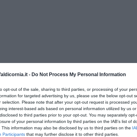
ldicornia.it -
Do Not Process My Personal Information
to opt-out of the sale, sharing to third parties, or processing of your per
formation for targeted advertising by us, please use the below opt-out s
di Alfredo De Girolamo e Enrico Catassi
r selection. Please note that after your opt-out request is processed y
eing interest-based ads based on personal information utilized by us or
oriente
disclosed to third parties prior to your opt-out. You may separately opt-
losure of your personal information by third parties on the IAB’s list of
iziato il 7 ottobre 2023
. This information may also be disclosed by us to third parties on the
IA
Participants
that may further disclose it to other third parties.