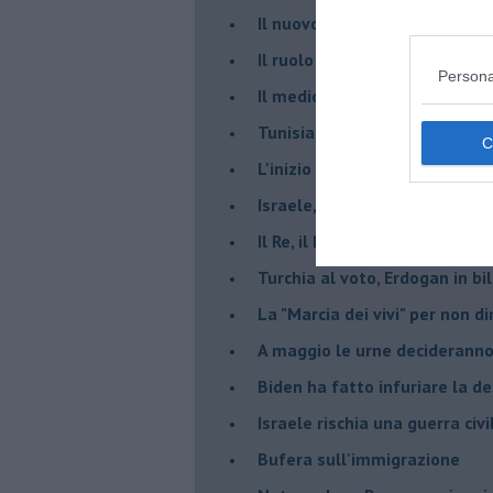
​Il nuovo corso dell’era di Erd
Il ruolo delle diplomazie nei c
Persona
Il medioriente di Silvio
Tunisia rischiosa e strategica 
L'inizio del “secolo della Turc
Israele, deciderà il borsone d
Il Re, il Primo Ministro, il Sin
Turchia al voto, Erdogan in bil
La "Marcia dei vivi" per non d
A maggio le urne decideranno 
Biden ha fatto infuriare la de
Israele rischia una guerra civi
Bufera sull'immigrazione