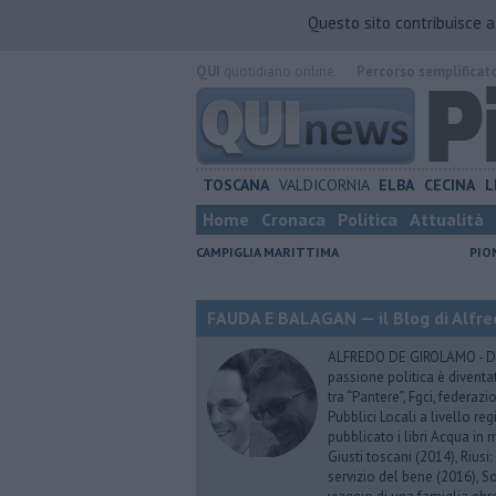
Questo sito contribuisce 
QUI
quotidiano online.
Percorso semplificat
TOSCANA
VALDICORNIA
ELBA
CECINA
L
Home
Cronaca
Politica
Attualità
CAMPIGLIA MARITTIMA
PIO
FAUDA E BALAGAN — il Blog di Alfre
ALFREDO DE GIROLAMO - Dopo
passione politica è diventa
tra “Pantere”, Fgci, federazi
Pubblici Locali a livello re
pubblicato i libri Acqua in m
Giusti toscani (2014), Riusi:
servizio del bene (2016), S