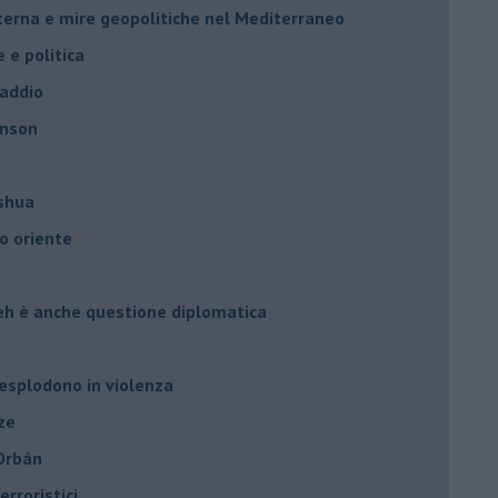
nterna e mire geopolitiche nel Mediterraneo
e e politica
 addio
hnson
oshua
o oriente
leh è anche questione diplomatica
 esplodono in violenza
ze
 Orbán
rroristici