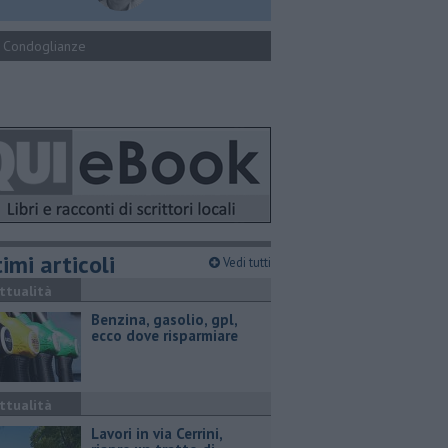
Condoglianze
imi articoli
Vedi tutti
ttualità
​Benzina, gasolio, gpl,
ecco dove risparmiare
ttualità
Lavori in via Cerrini,