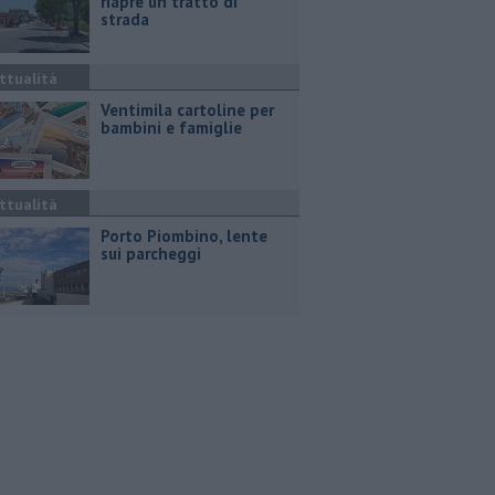
riapre un tratto di
strada
ttualità
Ventimila cartoline per
bambini e famiglie
ttualità
Porto Piombino, lente
sui parcheggi