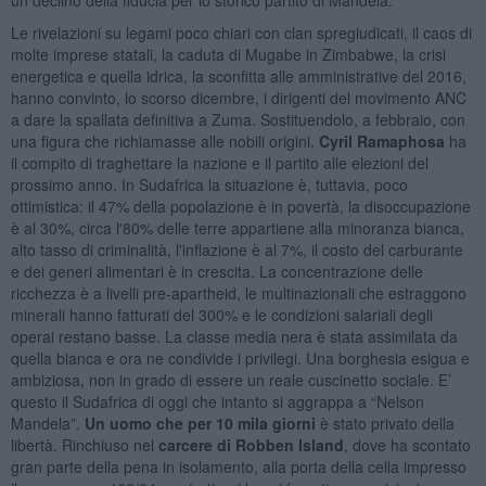
Le rivelazioni su legami poco chiari con clan spregiudicati, il caos di
molte imprese statali, la caduta di Mugabe in Zimbabwe, la crisi
energetica e quella idrica, la sconfitta alle amministrative del 2016,
hanno convinto, lo scorso dicembre, i dirigenti del movimento ANC
a dare la spallata definitiva a Zuma. Sostituendolo, a febbraio, con
una figura che richiamasse alle nobili origini.
Cyril Ramaphosa
ha
il compito di traghettare la nazione e il partito alle elezioni del
prossimo anno. In Sudafrica la situazione è, tuttavia, poco
ottimistica: il 47% della popolazione è in povertà, la disoccupazione
è al 30%, circa l'80% delle terre appartiene alla minoranza bianca,
alto tasso di criminalità, l'inflazione è al 7%, il costo del carburante
e dei generi alimentari è in crescita. La concentrazione delle
ricchezza è a livelli pre-apartheid, le multinazionali che estraggono
minerali hanno fatturati del 300% e le condizioni salariali degli
operai restano basse. La classe media nera è stata assimilata da
quella bianca e ora ne condivide i privilegi. Una borghesia esigua e
ambiziosa, non in grado di essere un reale cuscinetto sociale. E’
questo il Sudafrica di oggi che intanto si aggrappa a “Nelson
Mandela”.
Un uomo che per 10 mila giorni
è stato privato della
libertà. Rinchiuso nel
carcere di Robben Island
, dove ha scontato
gran parte della pena in isolamento, alla porta della cella impresso