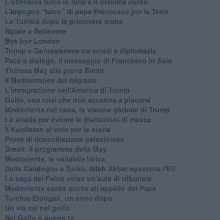
L'offensiva turca in Siria e il dramma curdo
L’impegno “laico” di papa Francesco per la Terra
La Tunisia dopo la primavera araba
Natale a Betlemme
Bye bye London
Trump e Gerusalemme tra screzi e diplomazia
Pace e dialogo, il messaggio di Francesco in Asia
Theresa May alla prova Brexit
Il Mediterraneo dei migranti
L'immigrazione nell'America di Trump
Golfo, una crisi che non accenna a placarsi
Medioriente nel caos, la visione globale di Trump
La strada per evitare le distruzioni di massa
Il Kurdistan al voto per la storia
Prove di riconciliazione palestinese
Brexit: il programma della May
Medioriente, la variabile libica
Dalla Catalogna a Turku, Allah Akbar spaventa l'EU
La saga del Falco verso un'aula di tribunale
Medioriente sordo anche all'appello del Papa
Turchia-Erdogan, un anno dopo
Un via vai nel golfo
Nel Golfo è guerra tv