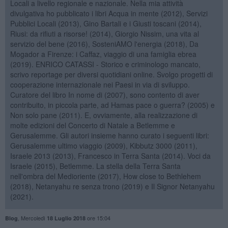
Locali a livello regionale e nazionale. Nella mia attività
divulgativa ho pubblicato i libri Acqua in mente (2012), Servizi
Pubblici Locali (2013), Gino Bartali e i Giusti toscani (2014),
Riusi: da rifiuti a risorse! (2014), Giorgio Nissim, una vita al
servizio del bene (2016), SosteniAMO l'energia (2018), Da
Mogador a Firenze: i Caffaz, viaggio di una famiglia ebrea
(2019). ENRICO CATASSI - Storico e criminologo mancato,
scrivo reportage per diversi quotidiani online. Svolgo progetti di
cooperazione internazionale nei Paesi in via di sviluppo.
Curatore del libro In nome di (2007), sono contento di aver
contribuito, in piccola parte, ad Hamas pace o guerra? (2005) e
Non solo pane (2011). E, ovviamente, alla realizzazione di
molte edizioni del Concerto di Natale a Betlemme e
Gerusalemme. Gli autori insieme hanno curato i seguenti libri:
Gerusalemme ultimo viaggio (2009), Kibbutz 3000 (2011),
Israele 2013 (2013), Francesco in Terra Santa (2014). Voci da
Israele (2015), Betlemme. La stella della Terra Santa
nell'ombra del Medioriente (2017), How close to Bethlehem
(2018), Netanyahu re senza trono (2019) e Il Signor Netanyahu
(2021).
,
Mercoledì
ore 15:04
Blog
18 Luglio 2018