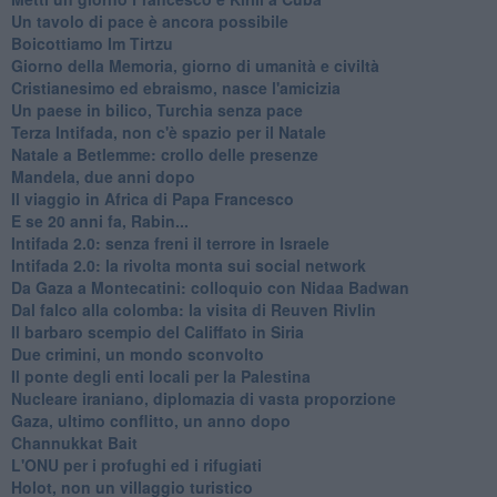
Un tavolo di pace è ancora possibile
Boicottiamo Im Tirtzu
Giorno della Memoria, giorno di umanità e civiltà
Cristianesimo ed ebraismo, nasce l'amicizia
Un paese in bilico, Turchia senza pace
Terza Intifada, non c'è spazio per il Natale
Natale a Betlemme: crollo delle presenze
Mandela, due anni dopo
Il viaggio in Africa di Papa Francesco
E se 20 anni fa, Rabin...
Intifada 2.0: senza freni il terrore in Israele
Intifada 2.0: la rivolta monta sui social network
Da Gaza a Montecatini: colloquio con Nidaa Badwan
Dal falco alla colomba: la visita di Reuven Rivlin
Il barbaro scempio del Califfato in Siria
Due crimini, un mondo sconvolto
Il ponte degli enti locali per la Palestina
Nucleare iraniano, diplomazia di vasta proporzione
Gaza, ultimo conflitto, un anno dopo
Channukkat Bait
L'ONU per i profughi ed i rifugiati
Holot, non un villaggio turistico