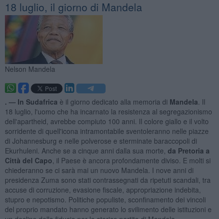
18 luglio, il giorno di Mandela
Nelson Mandela
. —
In Sudafrica
è il giorno dedicato alla memoria di
Mandela
. Il
18 luglio, l'uomo che ha incarnato la resistenza al segregazionismo
dell'apartheid, avrebbe compiuto 100 anni. Il colore giallo e il volto
sorridente di quell'icona intramontabile sventoleranno nelle piazze
di Johannesburg e nelle polverose e sterminate baraccopoli di
Ekurhuleni. Anche se a cinque anni dalla sua morte,
da Pretoria a
Città del Capo
, il Paese è ancora profondamente diviso. E molti si
chiederanno se ci sarà mai un nuovo Mandela. I nove anni di
presidenza Zuma sono stati contrassegnati da ripetuti scandali, tra
accuse di corruzione, evasione fiscale, appropriazione indebita,
stupro e nepotismo. Politiche populiste, sconfinamento dei vincoli
del proprio mandato hanno generato lo svilimento delle istituzioni e
un declino della fiducia per lo storico partito di Mandela.