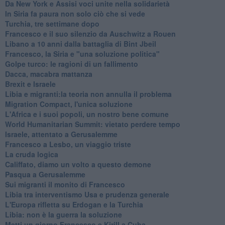
Da New York e Assisi voci unite nella solidarietà
In Siria fa paura non solo ciò che si vede
Turchia, tre settimane dopo
Francesco e il suo silenzio da Auschwitz a Rouen
Libano a 10 anni dalla battaglia di Bint Jbeil
Francesco, la Siria e "una soluzione politica"
Golpe turco: le ragioni di un fallimento
Dacca, macabra mattanza
Brexit e Israele
Libia e migranti:la teoria non annulla il problema
Migration Compact, l'unica soluzione
L'Africa e i suoi popoli, un nostro bene comune
World Humanitarian Summit: vietato perdere tempo
Israele, attentato a Gerusalemme
Francesco a Lesbo, un viaggio triste
La cruda logica
Califfato, diamo un volto a questo demone
Pasqua a Gerusalemme
Sui migranti il monito di Francesco
Libia tra interventismo Usa e prudenza generale
L'Europa rifletta su Erdogan e la Turchia
Libia: non è la guerra la soluzione
Metti un giorno Francesco e Kirill a Cuba