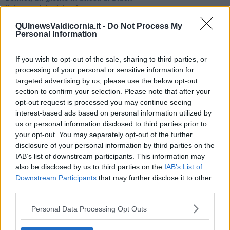
Il ritorno dei talebani
​La lenta agonia del Libano
QUInewsValdicornia.it -
Do Not Process My
Sudafrica, è allarme alimentare
Personal Information
Usa di nuovo al centro della geopolitica internazionale
L’appuntamento di Israele con il cambiamento
La farsa delle elezioni in Siria
If you wish to opt-out of the sale, sharing to third parties, or
In Medioriente non ci sono favole, solo realtà
processing of your personal or sensitive information for
Biden chiama ma Netanyahu non risponde
targeted advertising by us, please use the below opt-out
Niente di nuovo in Medioriente
section to confirm your selection. Please note that after your
La forza di Boris Johnson
opt-out request is processed you may continue seeing
Biden nuovo alleato armeno contro la Turchia
interest-based ads based on personal information utilized by
Mar Mediterraneo cimitero silente
us or personal information disclosed to third parties prior to
Richiami neo ottomani, la Francia guarda sospetta
your opt-out. You may separately opt-out of the further
Israele ultima curva a destra
disclosure of your personal information by third parties on the
Israele al voto: il Re sarà morto o vivo?
IAB’s list of downstream participants. This information may
Londra trema tra gossip e casse vuote
also be disclosed by us to third parties on the
IAB’s List of
Da Kindu a Kanyamahoro
Downstream Participants
that may further disclose it to other
Trump è vivo, ma Biden va avanti
third parties.
Myanmar e Thailandia, colpi di Stato ciclici
Crescono le tensioni in Turchia
Personal Data Processing Opt Outs
Ombre cinesi sul Myanmar
27 gennaio, indispensabile alimentare la Memoria