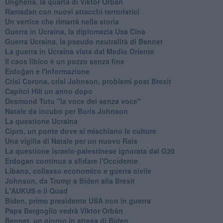
Ungheria, la quarta di Viktor Orbán
Ramadan con nuovi attacchi terroristici
Un vertice che rimarrà nella storia
Guerra in Ucraina, la diplomazia Usa Cina
Guerra Ucraina, la pseudo neutralità di Bennet
La guerra in Ucraina vista dal Medio Oriente
​Il caos libico è un pozzo senza fine
Erdoğan e l'informazione
Crisi Corona, crisi Johnson, problemi post Brexit
Capitol Hill un anno dopo
Desmond Tutu "la voce dei senza voce"
Natale da incubo per Boris Johnson
La questione Ucraina
Cipro, un ponte dove si mischiano le culture
Una vigilia di Natale per un nuovo Rais
La questione israelo-palestinese ignorata dal G20
Erdogan continua a sfidare l'Occidente
Libano, collasso economico e guerra civile
Johnson, da Trump a Biden alla Brexit
L'AUKUS e il Quad
Biden, primo presidente USA non in guerra
Papa Bergoglio vedrà Viktor Orbán
Bennet, un giorno in attesa di Biden