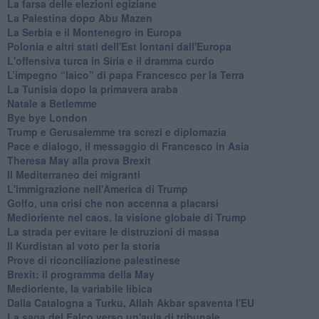
La farsa delle elezioni egiziane
La Palestina dopo Abu Mazen
La Serbia e il Montenegro in Europa
Polonia e altri stati dell'Est lontani dall'Europa
L'offensiva turca in Siria e il dramma curdo
L’impegno “laico” di papa Francesco per la Terra
La Tunisia dopo la primavera araba
Natale a Betlemme
Bye bye London
Trump e Gerusalemme tra screzi e diplomazia
Pace e dialogo, il messaggio di Francesco in Asia
Theresa May alla prova Brexit
Il Mediterraneo dei migranti
L'immigrazione nell'America di Trump
Golfo, una crisi che non accenna a placarsi
Medioriente nel caos, la visione globale di Trump
La strada per evitare le distruzioni di massa
Il Kurdistan al voto per la storia
Prove di riconciliazione palestinese
Brexit: il programma della May
Medioriente, la variabile libica
Dalla Catalogna a Turku, Allah Akbar spaventa l'EU
La saga del Falco verso un'aula di tribunale