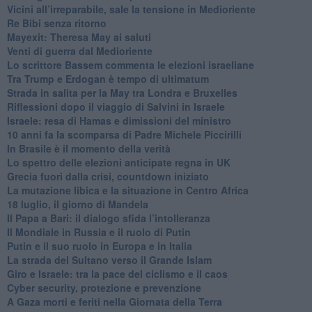
Vicini all’irreparabile, sale la tensione in Medioriente
Re Bibi senza ritorno
Mayexit: Theresa May ai saluti
Venti di guerra dal Medioriente
Lo scrittore Bassem commenta le elezioni israeliane
Tra Trump e Erdogan è tempo di ultimatum
Strada in salita per la May tra Londra e Bruxelles
Riflessioni dopo il viaggio di Salvini in Israele
Israele: resa di Hamas e dimissioni del ministro
10 anni fa la scomparsa di Padre Michele Piccirilli
In Brasile è il momento della verità
Lo spettro delle elezioni anticipate regna in UK
Grecia fuori dalla crisi, countdown iniziato
La mutazione libica e la situazione in Centro Africa
18 luglio, il giorno di Mandela
Il Papa a Bari: il dialogo sfida l’intolleranza
Il Mondiale in Russia e il ruolo di Putin
Putin e il suo ruolo in Europa e in Italia
La strada del Sultano verso il Grande Islam
Giro e Israele: tra la pace del ciclismo e il caos
Cyber security, protezione e prevenzione
A Gaza morti e feriti nella Giornata della Terra