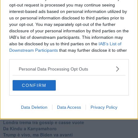
L'AUKUS e il Quad
opt-out request is processed you may continue seeing
Biden, primo presidente USA non in guerra
interest-based ads based on personal information utilized by
Papa Bergoglio vedrà Viktor Orbán
us or personal information disclosed to third parties prior to
Bennet, un giorno in attesa di Biden
your opt-out. You may separately opt-out of the further
Il ritorno dei talebani
disclosure of your personal information by third parties on the
​La lenta agonia del Libano
IAB’s list of downstream participants. This information may
Sudafrica, è allarme alimentare
also be disclosed by us to third parties on the
IAB’s List of
Usa di nuovo al centro della geopolitica internazionale
Downstream Participants
that may further disclose it to other
L’appuntamento di Israele con il cambiamento
third parties.
La farsa delle elezioni in Siria
In Medioriente non ci sono favole, solo realtà
Personal Data Processing Opt Outs
Biden chiama ma Netanyahu non risponde
Niente di nuovo in Medioriente
La forza di Boris Johnson
CONFIRM
Biden nuovo alleato armeno contro la Turchia
Mar Mediterraneo cimitero silente
Richiami neo ottomani, la Francia guarda sospetta
Data Deletion
Data Access
Privacy Policy
Israele ultima curva a destra
Israele al voto: il Re sarà morto o vivo?
Londra trema tra gossip e casse vuote
Da Kindu a Kanyamahoro
Trump è vivo, ma Biden va avanti