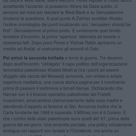
accettando l'azzardo: ci possiamo ritirare da Gaza subito, ci
servono sei mesi per lasciare la West Bank e su Gerusalemme
rinviamo la questione. A quel punto A-Zahhar avrebbe rifiutato
l'ordine cronologico dei punti incalzando con “Jerusalem should be
first”: Gerusalemme al primo posto. E ovviamente quel timido
tentativo d'incontro, la prima “apertura” islamista ad Israele o
viceversa fallì. Dopo poco Peres e Yitzhak Rabin apriranno un
credito ad Arafat, si costruirono gli accordi di Oslo.
Poi arrivò la seconda Intifada
e tornò la guerra. Tre decenni
dopo quell'incontro “obbligato” il capo politico dell'organizzazione
terroristica palestinese Khaled Mesh'al (tra i pochi ad essere
sfuggito alla caccia del Mossad) annuncia, con enfasi e ampia
copertura mediatica, una nuova storica pagina per il movimento
prima di passare il testimone a Ismail Haniye. Dichiarando che
Hamas non è il braccio operativo palestinese dei Fratelli
musulmani, smarcandosi clamorosamente dalla casa madre e
stendendo il tappeto al faraone al-Sisi. Annuncia inoltre che la
Carta fondante del 1988 è superata: il Mithaq non è il Corano. E
che i confini dello stato palestinese sono quelli del '67, prima della
guerra dei sei giorni. Una smentita parziale, una policy volutamente
ambigua nei rapporti con Israele e l'Occidente, ma anche un