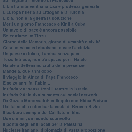
Sui migranti il monito di Francesco
Libia tra interventismo Usa e prudenza generale
L'Europa rifletta su Erdogan e la Turchia
Libia: non è la guerra la soluzione
Metti un giorno Francesco e Kirill a Cuba
Un tavolo di pace è ancora possibile
Boicottiamo Im Tirtzu
Giorno della Memoria, giorno di umanità e civiltà
Cristianesimo ed ebraismo, nasce l'amicizia
Un paese in bilico, Turchia senza pace
Terza Intifada, non c'è spazio per il Natale
Natale a Betlemme: crollo delle presenze
Mandela, due anni dopo
Il viaggio in Africa di Papa Francesco
E se 20 anni fa, Rabin...
Intifada 2.0: senza freni il terrore in Israele
Intifada 2.0: la rivolta monta sui social network
Da Gaza a Montecatini: colloquio con Nidaa Badwan
Dal falco alla colomba: la visita di Reuven Rivlin
Il barbaro scempio del Califfato in Siria
Due crimini, un mondo sconvolto
Il ponte degli enti locali per la Palestina
Nucleare iraniano, diplomazia di vasta proporzione