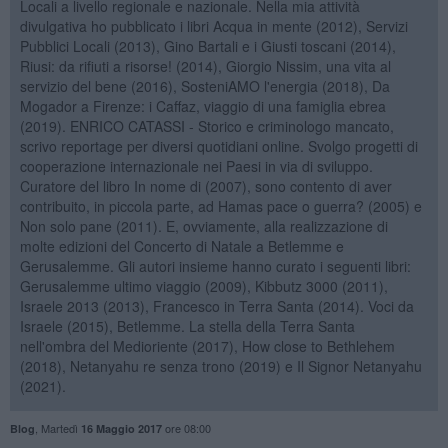
Locali a livello regionale e nazionale. Nella mia attività
divulgativa ho pubblicato i libri Acqua in mente (2012), Servizi
Pubblici Locali (2013), Gino Bartali e i Giusti toscani (2014),
Riusi: da rifiuti a risorse! (2014), Giorgio Nissim, una vita al
servizio del bene (2016), SosteniAMO l'energia (2018), Da
Mogador a Firenze: i Caffaz, viaggio di una famiglia ebrea
(2019). ENRICO CATASSI - Storico e criminologo mancato,
scrivo reportage per diversi quotidiani online. Svolgo progetti di
cooperazione internazionale nei Paesi in via di sviluppo.
Curatore del libro In nome di (2007), sono contento di aver
contribuito, in piccola parte, ad Hamas pace o guerra? (2005) e
Non solo pane (2011). E, ovviamente, alla realizzazione di
molte edizioni del Concerto di Natale a Betlemme e
Gerusalemme. Gli autori insieme hanno curato i seguenti libri:
Gerusalemme ultimo viaggio (2009), Kibbutz 3000 (2011),
Israele 2013 (2013), Francesco in Terra Santa (2014). Voci da
Israele (2015), Betlemme. La stella della Terra Santa
nell'ombra del Medioriente (2017), How close to Bethlehem
(2018), Netanyahu re senza trono (2019) e Il Signor Netanyahu
(2021).
,
Martedì
ore 08:00
Blog
16 Maggio 2017