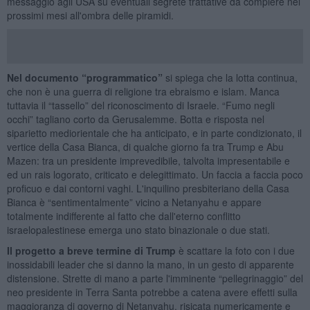
messaggio agli USA su eventuali segrete trattative da compiere nei
prossimi mesi all'ombra delle piramidi.
Nel documento “programmatico”
si spiega che la lotta continua,
che non è una guerra di religione tra ebraismo e islam. Manca
tuttavia il “tassello” del riconoscimento di Israele. “Fumo negli
occhi” tagliano corto da Gerusalemme. Botta e risposta nel
siparietto mediorientale che ha anticipato, e in parte condizionato, il
vertice della Casa Bianca, di qualche giorno fa tra Trump e Abu
Mazen: tra un presidente imprevedibile, talvolta impresentabile e
ed un rais logorato, criticato e delegittimato. Un faccia a faccia poco
proficuo e dai contorni vaghi. L'inquilino presbiteriano della Casa
Bianca è “sentimentalmente” vicino a Netanyahu e appare
totalmente indifferente al fatto che dall'eterno conflitto
israelopalestinese emerga uno stato binazionale o due stati.
Il progetto a breve termine di Trump
è scattare la foto con i due
inossidabili leader che si danno la mano, in un gesto di apparente
distensione. Strette di mano a parte l'imminente “pellegrinaggio” del
neo presidente in Terra Santa potrebbe a catena avere effetti sulla
maggioranza di governo di Netanyahu, risicata numericamente e