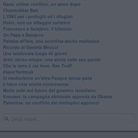
Gaza, ultimo conflitto, un anno dopo
Channukkat Bait
L'ONU per i profughi ed i rifugiati
Holot, non un villaggio turistico
Francesco a Sarajevo: il bilancio
Un Papa a Sarajevo
Palmira all'Isis, una sconfitta anche mediatica
Ricordo di Daniela Meucci
​Una telefonata lunga 42 giorni
​Ariel, ebreo-etiope: una storia nelle sue parole
Che la terra ti sia lieve, Rav Toaff
​#saveYarmouk
​In medioriente un'altra Pasqua senza pace
​Il falco vola anche controvento
Molte nubi sul futuro del governo israeliano
Knesset: la campagna elettorale approda da Obama
Palestina: un conflitto dai molteplici approcci