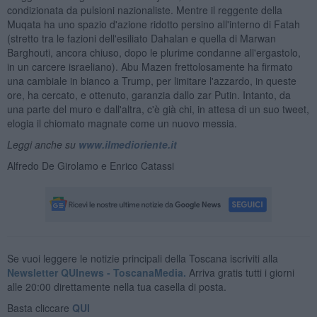
condizionata da pulsioni nazionaliste. Mentre il reggente della
Muqata ha uno spazio d'azione ridotto persino all'interno di Fatah
(stretto tra le fazioni dell'esiliato Dahalan e quella di Marwan
Barghouti, ancora chiuso, dopo le plurime condanne all'ergastolo,
in un carcere israeliano). Abu Mazen frettolosamente ha firmato
una cambiale in bianco a Trump, per limitare l'azzardo, in queste
ore, ha cercato, e ottenuto, garanzia dallo zar Putin. Intanto, da
una parte del muro e dall'altra, c'è già chi, in attesa di un suo tweet,
elogia il chiomato magnate come un nuovo messia.
Leggi anche su
www.ilmedioriente.it
Alfredo De Girolamo e Enrico Catassi
Se vuoi leggere le notizie principali della Toscana iscriviti alla
Newsletter QUInews - ToscanaMedia.
Arriva gratis tutti i giorni
alle 20:00 direttamente nella tua casella di posta.
Basta cliccare
QUI