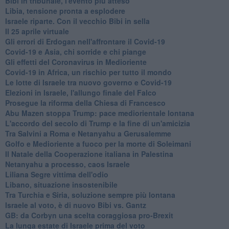
Bibi in tribunale, l'evento più atteso
Libia, tensione pronta a esplodere
Israele riparte. Con il vecchio Bibi in sella
Il 25 aprile virtuale
Gli errori di Erdogan nell'affrontare il Covid-19
Covid-19 e Asia, chi sorride e chi piange
Gli effetti del Coronavirus in Medioriente
Covid-19 in Africa, un rischio per tutto il mondo
Le lotte di Israele tra nuovo governo e Covid-19
Elezioni in Israele, l'allungo finale del Falco
Prosegue la riforma della Chiesa di Francesco
Abu Mazen stoppa Trump: pace mediorientale lontana
L'accordo del secolo di Trump e la fine di un'amicizia
Tra Salvini a Roma e Netanyahu a Gerusalemme
Golfo e Medioriente a fuoco per la morte di Soleimani
Il Natale della Cooperazione italiana in Palestina
Netanyahu a processo, caos Israele
Liliana Segre vittima dell'odio
Libano, situazione insostenibile
Tra Turchia e Siria, soluzione sempre più lontana
Israele al voto, è di nuovo Bibi vs. Gantz
GB: da Corbyn una scelta coraggiosa pro-Brexit
La lunga estate di Israele prima del voto