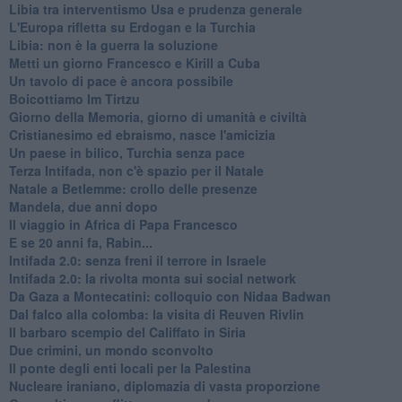
Libia tra interventismo Usa e prudenza generale
L'Europa rifletta su Erdogan e la Turchia
Libia: non è la guerra la soluzione
Metti un giorno Francesco e Kirill a Cuba
Un tavolo di pace è ancora possibile
Boicottiamo Im Tirtzu
Giorno della Memoria, giorno di umanità e civiltà
Cristianesimo ed ebraismo, nasce l'amicizia
Un paese in bilico, Turchia senza pace
Terza Intifada, non c'è spazio per il Natale
Natale a Betlemme: crollo delle presenze
Mandela, due anni dopo
Il viaggio in Africa di Papa Francesco
E se 20 anni fa, Rabin...
Intifada 2.0: senza freni il terrore in Israele
Intifada 2.0: la rivolta monta sui social network
Da Gaza a Montecatini: colloquio con Nidaa Badwan
Dal falco alla colomba: la visita di Reuven Rivlin
Il barbaro scempio del Califfato in Siria
Due crimini, un mondo sconvolto
Il ponte degli enti locali per la Palestina
Nucleare iraniano, diplomazia di vasta proporzione