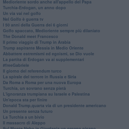
Medioriente sordo anche all'appello del Papa
Turchia-Erdogan, un anno dopo
Un via vai nel golfo
Nel Golfo è guerra tv
I 50 anni della Guerra dei 6 giorni
Golfo spaccato, Medioriente sempre più dilaniato
The Donald meet Francesco
Il primo viaggio di Trump in Arabia
Trump aspirante Messia in Medio Oriente
Abbattere estremismi ed egoismi, se Dio vuole
La partita di Erdogan va ai supplementari
#freeGabriele
Il giorno del referendum turco
La spirale del terrore in Russia e Siria
Da Roma a Roma per una nuova Europa
Turchia, un sovrano senza pietà
L'ignoranza trumpiana su Israele e Palestina
Un'epoca sta per finire
Donald Trump,quarta via di un presidente americano
Un presente senza futuro
La Turchia a un bivio
Il massacro di Aleppo
Sul Monte Nebo in Giordania un organo pisano