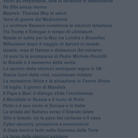
Vicini all’irreparabile, sale la tensione in Medioriente
Re Bibi senza ritorno
Mayexit: Theresa May ai saluti
Venti di guerra dal Medioriente
Lo scrittore Bassem commenta le elezioni israeliane
Tra Trump e Erdogan è tempo di ultimatum
Strada in salita per la May tra Londra e Bruxelles
Riflessioni dopo il viaggio di Salvini in Israele
Israele: resa di Hamas e dimissioni del ministro
10 anni fa la scomparsa di Padre Michele Piccirilli
In Brasile è il momento della verità
Lo spettro delle elezioni anticipate regna in UK
Grecia fuori dalla crisi, countdown iniziato
La mutazione libica e la situazione in Centro Africa
18 luglio, il giorno di Mandela
Il Papa a Bari: il dialogo sfida l’intolleranza
Il Mondiale in Russia e il ruolo di Putin
Putin e il suo ruolo in Europa e in Italia
La strada del Sultano verso il Grande Islam
Giro e Israele: tra la pace del ciclismo e il caos
Cyber security, protezione e prevenzione
A Gaza morti e feriti nella Giornata della Terra
La farsa delle elezioni egiziane