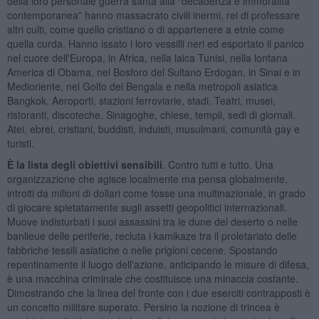
della loro personale guerra santa alla “decadenza e immoralità
contemporanea” hanno massacrato civili inermi, rei di professare
altri culti, come quello cristiano o di appartenere a etnie come
quella curda. Hanno issato i loro vessilli neri ed esportato il panico
nel cuore dell'Europa, in Africa, nella laica Tunisi, nella lontana
America di Obama, nel Bosforo del Sultano Erdogan, in Sinai e in
Medioriente, nel Golfo del Bengala e nella metropoli asiatica
Bangkok. Aeroporti, stazioni ferroviarie, stadi. Teatri, musei,
ristoranti, discoteche. Sinagoghe, chiese, templi, sedi di giornali.
Atei, ebrei, cristiani, buddisti, induisti, musulmani, comunità gay e
turisti.
È la lista degli obiettivi sensibili
. Contro tutti e tutto. Una
organizzazione che agisce localmente ma pensa globalmente,
introiti da milioni di dollari come fosse una multinazionale, in grado
di giocare spietatamente sugli assetti geopolitici internazionali.
Muove indisturbati i suoi assassini tra le dune del deserto o nelle
banlieue delle periferie, recluta i kamikaze tra il proletariato delle
fabbriche tessili asiatiche o nelle prigioni cecene. Spostando
repentinamente il luogo dell'azione, anticipando le misure di difesa,
è una macchina criminale che costituisce una minaccia costante.
Dimostrando che la linea del fronte con i due eserciti contrapposti è
un concetto militare superato. Persino la nozione di trincea è