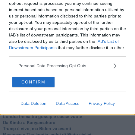
L'AUKUS e il Quad
opt-out request is processed you may continue seeing
Biden, primo presidente USA non in guerra
interest-based ads based on personal information utilized by
Papa Bergoglio vedrà Viktor Orbán
us or personal information disclosed to third parties prior to
Bennet, un giorno in attesa di Biden
your opt-out. You may separately opt-out of the further
Il ritorno dei talebani
disclosure of your personal information by third parties on the
​La lenta agonia del Libano
IAB’s list of downstream participants. This information may
Sudafrica, è allarme alimentare
also be disclosed by us to third parties on the
IAB’s List of
Usa di nuovo al centro della geopolitica internazionale
Downstream Participants
that may further disclose it to other
L’appuntamento di Israele con il cambiamento
third parties.
La farsa delle elezioni in Siria
In Medioriente non ci sono favole, solo realtà
Personal Data Processing Opt Outs
Biden chiama ma Netanyahu non risponde
Niente di nuovo in Medioriente
La forza di Boris Johnson
CONFIRM
Biden nuovo alleato armeno contro la Turchia
Mar Mediterraneo cimitero silente
Richiami neo ottomani, la Francia guarda sospetta
Data Deletion
Data Access
Privacy Policy
Israele ultima curva a destra
Israele al voto: il Re sarà morto o vivo?
Londra trema tra gossip e casse vuote
Da Kindu a Kanyamahoro
Trump è vivo, ma Biden va avanti
Myanmar e Thailandia, colpi di Stato ciclici