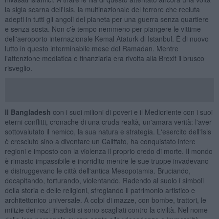
la sigla scarna dell'Isis, la multinazionale del terrore che recluta
adepti in tutti gli angoli del pianeta per una guerra senza quartiere
e senza sosta. Non c'è tempo nemmeno per piangere le vittime
dell'aeroporto internazionale Kemal Ataturk di Istanbul. È di nuovo
lutto in questo interminabile mese del Ramadan. Mentre
l'attenzione mediatica e finanziaria era rivolta alla Brexit il brusco
risveglio.
Il Bangladesh
con i suoi milioni di poveri e il Medioriente con i suoi
eterni conflitti, cronache di una cruda realtà, un'amara verità: l'aver
sottovalutato il nemico, la sua natura e strategia. L'esercito dell'Isis
è cresciuto sino a diventare un Califfato, ha conquistato intere
regioni e imposto con la violenza il proprio credo di morte. Il mondo
è rimasto impassibile e inorridito mentre le sue truppe invadevano
e distruggevano le città dell'antica Mesopotamia. Bruciando,
decapitando, torturando, violentando. Radendo al suolo i simboli
della storia e delle religioni, sfregiando il patrimonio artistico e
architettonico universale. A colpi di mazze, con bombe, trattori, le
milizie dei nazi-jihadisti si sono scagliati contro la civiltà. Nel nome