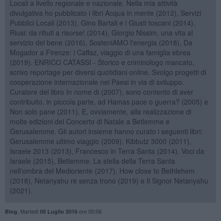
Locali a livello regionale e nazionale. Nella mia attività
divulgativa ho pubblicato i libri Acqua in mente (2012), Servizi
Pubblici Locali (2013), Gino Bartali e i Giusti toscani (2014),
Riusi: da rifiuti a risorse! (2014), Giorgio Nissim, una vita al
servizio del bene (2016), SosteniAMO l'energia (2018), Da
Mogador a Firenze: i Caffaz, viaggio di una famiglia ebrea
(2019). ENRICO CATASSI - Storico e criminologo mancato,
scrivo reportage per diversi quotidiani online. Svolgo progetti di
cooperazione internazionale nei Paesi in via di sviluppo.
Curatore del libro In nome di (2007), sono contento di aver
contribuito, in piccola parte, ad Hamas pace o guerra? (2005) e
Non solo pane (2011). E, ovviamente, alla realizzazione di
molte edizioni del Concerto di Natale a Betlemme e
Gerusalemme. Gli autori insieme hanno curato i seguenti libri:
Gerusalemme ultimo viaggio (2009), Kibbutz 3000 (2011),
Israele 2013 (2013), Francesco in Terra Santa (2014). Voci da
Israele (2015), Betlemme. La stella della Terra Santa
nell'ombra del Medioriente (2017), How close to Bethlehem
(2018), Netanyahu re senza trono (2019) e Il Signor Netanyahu
(2021).
,
Martedì
ore 00:06
Blog
05 Luglio 2016