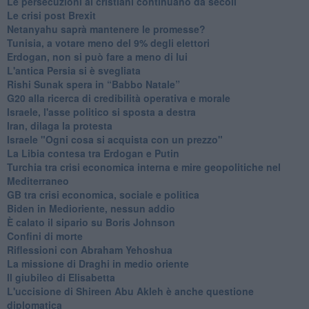
Le persecuzioni ai cristiani continuano da secoli
Le crisi post Brexit
Netanyahu saprà mantenere le promesse?
Tunisia, a votare meno del 9% degli elettori
Erdogan, non si può fare a meno di lui
L'antica Persia si è svegliata
Rishi Sunak spera in “Babbo Natale”
G20 alla ricerca di credibilità operativa e morale
Israele, l'asse politico si sposta a destra
Iran, dilaga la protesta
Israele "Ogni cosa si acquista con un prezzo"
La Libia contesa tra Erdogan e Putin
Turchia tra crisi economica interna e mire geopolitiche nel
Mediterraneo
GB tra crisi economica, sociale e politica
Biden in Medioriente, nessun addio
È calato il sipario su Boris Johnson
Confini di morte
Riflessioni con Abraham Yehoshua
La missione di Draghi in medio oriente
Il giubileo di Elisabetta
L'uccisione di Shireen Abu Akleh è anche questione
diplomatica