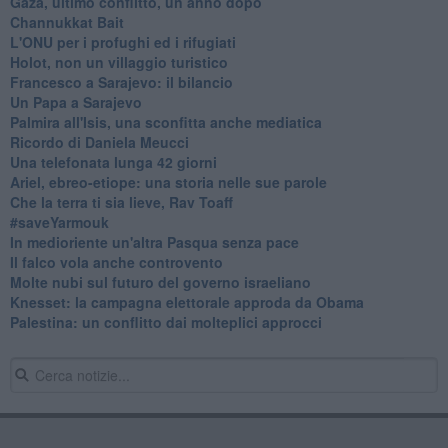
Gaza, ultimo conflitto, un anno dopo
Channukkat Bait
L'ONU per i profughi ed i rifugiati
Holot, non un villaggio turistico
Francesco a Sarajevo: il bilancio
Un Papa a Sarajevo
Palmira all'Isis, una sconfitta anche mediatica
Ricordo di Daniela Meucci
​Una telefonata lunga 42 giorni
​Ariel, ebreo-etiope: una storia nelle sue parole
Che la terra ti sia lieve, Rav Toaff
​#saveYarmouk
​In medioriente un'altra Pasqua senza pace
​Il falco vola anche controvento
Molte nubi sul futuro del governo israeliano
Knesset: la campagna elettorale approda da Obama
Palestina: un conflitto dai molteplici approcci