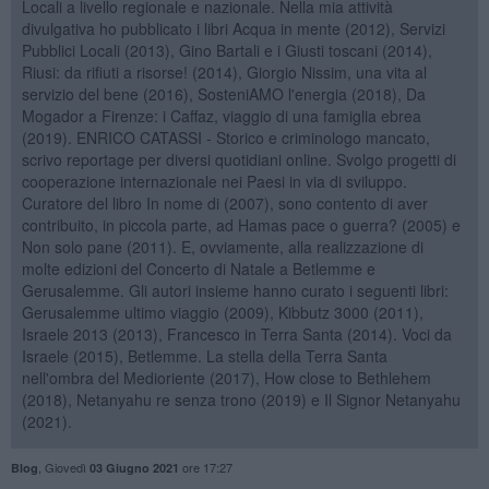
Locali a livello regionale e nazionale. Nella mia attività
divulgativa ho pubblicato i libri Acqua in mente (2012), Servizi
Pubblici Locali (2013), Gino Bartali e i Giusti toscani (2014),
Riusi: da rifiuti a risorse! (2014), Giorgio Nissim, una vita al
servizio del bene (2016), SosteniAMO l'energia (2018), Da
Mogador a Firenze: i Caffaz, viaggio di una famiglia ebrea
(2019). ENRICO CATASSI - Storico e criminologo mancato,
scrivo reportage per diversi quotidiani online. Svolgo progetti di
cooperazione internazionale nei Paesi in via di sviluppo.
Curatore del libro In nome di (2007), sono contento di aver
contribuito, in piccola parte, ad Hamas pace o guerra? (2005) e
Non solo pane (2011). E, ovviamente, alla realizzazione di
molte edizioni del Concerto di Natale a Betlemme e
Gerusalemme. Gli autori insieme hanno curato i seguenti libri:
Gerusalemme ultimo viaggio (2009), Kibbutz 3000 (2011),
Israele 2013 (2013), Francesco in Terra Santa (2014). Voci da
Israele (2015), Betlemme. La stella della Terra Santa
nell'ombra del Medioriente (2017), How close to Bethlehem
(2018), Netanyahu re senza trono (2019) e Il Signor Netanyahu
(2021).
,
Giovedì
ore 17:27
Blog
03 Giugno 2021