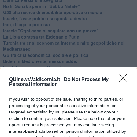
Rishi Sunak spera in “Babbo Natale”
G20 alla ricerca di credibilità operativa e morale
Israele, l'asse politico si sposta a destra
Iran, dilaga la protesta
Israele "Ogni cosa si acquista con un prezzo"
La Libia contesa tra Erdogan e Putin
Turchia tra crisi economica interna e mire geopolitiche nel
Mediterraneo
GB tra crisi economica, sociale e politica
Biden in Medioriente, nessun addio
È calato il sipario su Boris Johnson
Confini di morte
Riflessioni con Abraham Yehoshua
QUInewsValdicornia.it -
Do Not Process My
Personal Information
La missione di Draghi in medio oriente
Il giubileo di Elisabetta
L'uccisione di Shireen Abu Akleh è anche questione
If you wish to opt-out of the sale, sharing to third parties, or
diplomatica
processing of your personal or sensitive information for
Le giornate dell'olocausto
targeted advertising by us, please use the below opt-out
Fanatismo e voglia di duello, esplodono in violenza
section to confirm your selection. Please note that after your
Una vigilia pasquale di violenze
opt-out request is processed you may continue seeing
Ungheria, la quarta di Viktor Orbán
interest-based ads based on personal information utilized by
Ramadan con nuovi attacchi terroristici