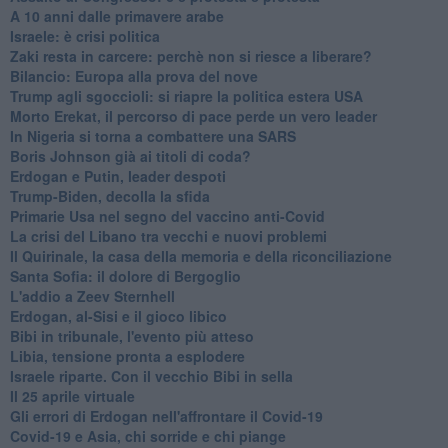
A 10 anni dalle primavere arabe
Israele: è crisi politica
Zaki resta in carcere: perchè non si riesce a liberare?
Bilancio: Europa alla prova del nove
Trump agli sgoccioli: si riapre la politica estera USA
Morto Erekat, il percorso di pace perde un vero leader
In Nigeria si torna a combattere una SARS
Boris Johnson già ai titoli di coda?
Erdogan e Putin, leader despoti
Trump-Biden, decolla la sfida
Primarie Usa nel segno del vaccino anti-Covid
La crisi del Libano tra vecchi e nuovi problemi
Il Quirinale, la casa della memoria e della riconciliazione
Santa Sofia: il dolore di Bergoglio
L'addio a ​Zeev Sternhell
Erdogan, al-Sisi e il gioco libico
Bibi in tribunale, l'evento più atteso
Libia, tensione pronta a esplodere
Israele riparte. Con il vecchio Bibi in sella
Il 25 aprile virtuale
Gli errori di Erdogan nell'affrontare il Covid-19
Covid-19 e Asia, chi sorride e chi piange