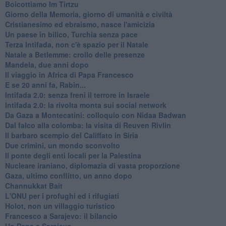
Boicottiamo Im Tirtzu
Giorno della Memoria, giorno di umanità e civiltà
Cristianesimo ed ebraismo, nasce l'amicizia
Un paese in bilico, Turchia senza pace
Terza Intifada, non c'è spazio per il Natale
Natale a Betlemme: crollo delle presenze
Mandela, due anni dopo
Il viaggio in Africa di Papa Francesco
E se 20 anni fa, Rabin...
Intifada 2.0: senza freni il terrore in Israele
Intifada 2.0: la rivolta monta sui social network
Da Gaza a Montecatini: colloquio con Nidaa Badwan
Dal falco alla colomba: la visita di Reuven Rivlin
Il barbaro scempio del Califfato in Siria
Due crimini, un mondo sconvolto
Il ponte degli enti locali per la Palestina
Nucleare iraniano, diplomazia di vasta proporzione
Gaza, ultimo conflitto, un anno dopo
Channukkat Bait
L'ONU per i profughi ed i rifugiati
Holot, non un villaggio turistico
Francesco a Sarajevo: il bilancio
Un Papa a Sarajevo