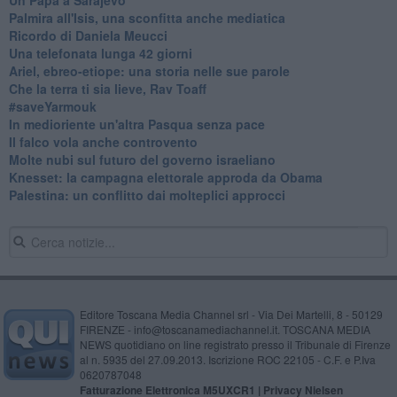
Palmira all'Isis, una sconfitta anche mediatica
Ricordo di Daniela Meucci
​Una telefonata lunga 42 giorni
​Ariel, ebreo-etiope: una storia nelle sue parole
Che la terra ti sia lieve, Rav Toaff
​#saveYarmouk
​In medioriente un'altra Pasqua senza pace
​Il falco vola anche controvento
Molte nubi sul futuro del governo israeliano
Knesset: la campagna elettorale approda da Obama
Palestina: un conflitto dai molteplici approcci
Editore Toscana Media Channel srl - Via Dei Martelli, 8 - 50129
FIRENZE - info@toscanamediachannel.it. TOSCANA MEDIA
NEWS quotidiano on line registrato presso il Tribunale di Firenze
al n. 5935 del 27.09.2013. Iscrizione ROC 22105 - C.F. e P.Iva
0620787048
Fatturazione Elettronica M5UXCR1 |
Privacy Nielsen