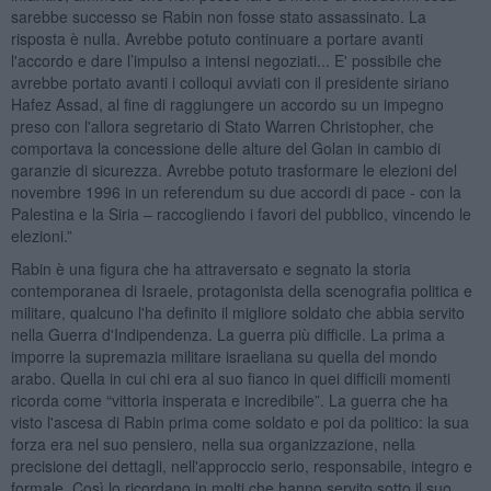
sarebbe successo se Rabin non fosse stato assassinato. La
risposta è nulla. Avrebbe potuto continuare a portare avanti
l'accordo e dare l’impulso a intensi negoziati... E' possibile che
avrebbe portato avanti i colloqui avviati con il presidente siriano
Hafez Assad, al fine di raggiungere un accordo su un impegno
preso con l'allora segretario di Stato Warren Christopher, che
comportava la concessione delle alture del Golan in cambio di
garanzie di sicurezza. Avrebbe potuto trasformare le elezioni del
novembre 1996 in un referendum su due accordi di pace - con la
Palestina e la Siria – raccogliendo i favori del pubblico, vincendo le
elezioni.”
Rabin è una figura che ha attraversato e segnato la storia
contemporanea di Israele, protagonista della scenografia politica e
militare, qualcuno l'ha definito il migliore soldato che abbia servito
nella Guerra d'Indipendenza. La guerra più difficile. La prima a
imporre la supremazia militare israeliana su quella del mondo
arabo. Quella in cui chi era al suo fianco in quei difficili momenti
ricorda come “vittoria insperata e incredibile”. La guerra che ha
visto l'ascesa di Rabin prima come soldato e poi da politico: la sua
forza era nel suo pensiero, nella sua organizzazione, nella
precisione dei dettagli, nell'approccio serio, responsabile, integro e
formale. Così lo ricordano in molti che hanno servito sotto il suo