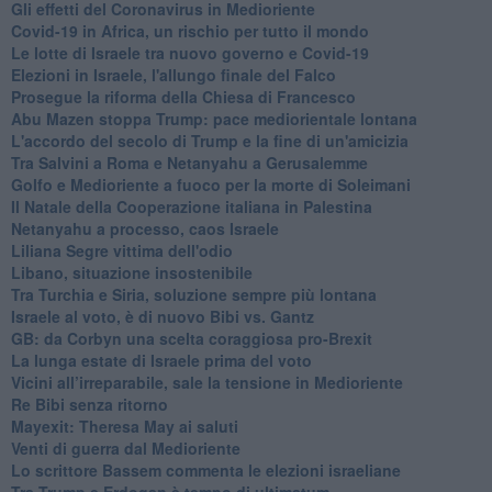
Gli effetti del Coronavirus in Medioriente
Covid-19 in Africa, un rischio per tutto il mondo
Le lotte di Israele tra nuovo governo e Covid-19
Elezioni in Israele, l'allungo finale del Falco
Prosegue la riforma della Chiesa di Francesco
Abu Mazen stoppa Trump: pace mediorientale lontana
L'accordo del secolo di Trump e la fine di un'amicizia
Tra Salvini a Roma e Netanyahu a Gerusalemme
Golfo e Medioriente a fuoco per la morte di Soleimani
Il Natale della Cooperazione italiana in Palestina
Netanyahu a processo, caos Israele
Liliana Segre vittima dell'odio
Libano, situazione insostenibile
Tra Turchia e Siria, soluzione sempre più lontana
Israele al voto, è di nuovo Bibi vs. Gantz
GB: da Corbyn una scelta coraggiosa pro-Brexit
La lunga estate di Israele prima del voto
Vicini all’irreparabile, sale la tensione in Medioriente
Re Bibi senza ritorno
Mayexit: Theresa May ai saluti
Venti di guerra dal Medioriente
Lo scrittore Bassem commenta le elezioni israeliane
Tra Trump e Erdogan è tempo di ultimatum