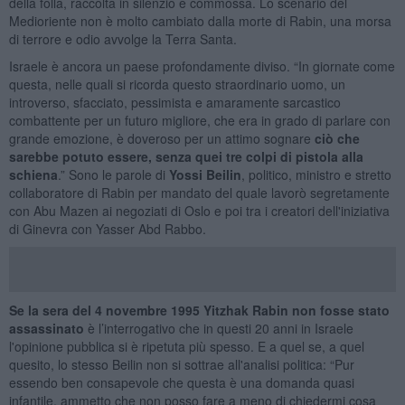
della folla, raccolta in silenzio e commossa. Lo scenario del
Medioriente non è molto cambiato dalla morte di Rabin, una morsa
di terrore e odio avvolge la Terra Santa.
Israele è ancora un paese profondamente diviso. “In giornate come
questa, nelle quali si ricorda questo straordinario uomo, un
introverso, sfacciato, pessimista e amaramente sarcastico
combattente per un futuro migliore, che era in grado di parlare con
grande emozione, è doveroso per un attimo sognare
ciò che
sarebbe potuto essere, senza quei tre colpi di pistola alla
schiena
.” Sono le parole di
Yossi Beilin
, politico, ministro e stretto
collaboratore di Rabin per mandato del quale lavorò segretamente
con Abu Mazen ai negoziati di Oslo e poi tra i creatori dell'iniziativa
di Ginevra con Yasser Abd Rabbo.
Se la sera del 4 novembre 1995 Yitzhak Rabin non fosse stato
assassinato
è l’interrogativo che in questi 20 anni in Israele
l'opinione pubblica si è ripetuta più spesso. E a quel se, a quel
quesito, lo stesso Beilin non si sottrae all'analisi politica: “Pur
essendo ben consapevole che questa è una domanda quasi
infantile, ammetto che non posso fare a meno di chiedermi cosa