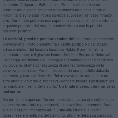
comando. A riguardo Beilin scrive: “Su tutto ciò che è stato
pronunciato o scritto nel ventesimo anniversario della morte di
Rabin, tanti sono stati i “cosa sarebbe successo” se fosse rimasto
vivo. Certo, non potremo mai saperlo, e ciascuno di noi si avvicina
a questo pensiero dal proprio punto di vista o con le proprie
posizioni politiche...
Le elezioni, previste per il novembre del ’96
, erano le prime che
prevedevano il voto disgiunto tra il partito politico e il candidato
primo ministro. Nel faccia a faccia tra Rabin, il premier allora
settantatreenne, e il giovane leader del Likud Benjamin Netanyahu,
i sondaggi oscillavano tra il pareggio e il vantaggio per il candidato
più giovane, diretta conseguenza di una recrudescenza della
violenza palestinese. Pur non escludendo una possibile debacle
elettorale, giova ricordare che Rabin aveva dalla sua ancora un
altro anno di governo e intendeva prendere misure significative per
far cambiare il vento della storia.”
Un finale diverso che non verrà
mai scritto
.
Ma torniamo a quel se. “Se non fosse stato ucciso ci sarebbe stata
la pace tra israeliani e palestinesi”, ripeteva frequentemente Arafat
alle delegazioni internazionali in visita alla Muqata. Il leader
palestinese era sulla via del tramonto, alla fine della sua parabola,