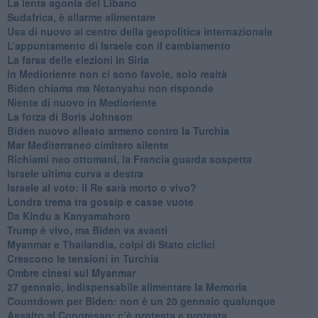
​La lenta agonia del Libano
Sudafrica, è allarme alimentare
Usa di nuovo al centro della geopolitica internazionale
L’appuntamento di Israele con il cambiamento
La farsa delle elezioni in Siria
In Medioriente non ci sono favole, solo realtà
Biden chiama ma Netanyahu non risponde
Niente di nuovo in Medioriente
La forza di Boris Johnson
Biden nuovo alleato armeno contro la Turchia
Mar Mediterraneo cimitero silente
Richiami neo ottomani, la Francia guarda sospetta
Israele ultima curva a destra
Israele al voto: il Re sarà morto o vivo?
Londra trema tra gossip e casse vuote
Da Kindu a Kanyamahoro
Trump è vivo, ma Biden va avanti
Myanmar e Thailandia, colpi di Stato ciclici
Crescono le tensioni in Turchia
Ombre cinesi sul Myanmar
27 gennaio, indispensabile alimentare la Memoria
Countdown per Biden: non è un 20 gennaio qualunque
Assalto al Congresso: c’è protesta e protesta