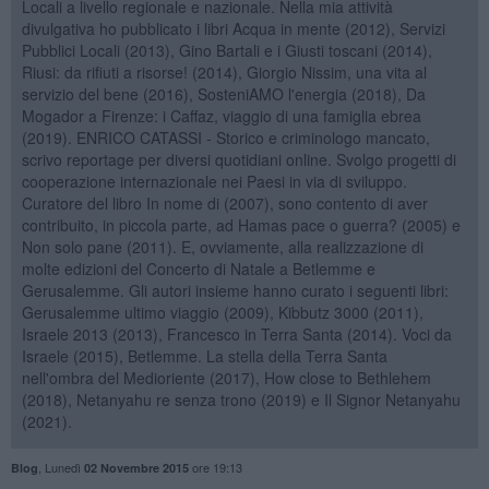
Locali a livello regionale e nazionale. Nella mia attività
divulgativa ho pubblicato i libri Acqua in mente (2012), Servizi
Pubblici Locali (2013), Gino Bartali e i Giusti toscani (2014),
Riusi: da rifiuti a risorse! (2014), Giorgio Nissim, una vita al
servizio del bene (2016), SosteniAMO l'energia (2018), Da
Mogador a Firenze: i Caffaz, viaggio di una famiglia ebrea
(2019). ENRICO CATASSI - Storico e criminologo mancato,
scrivo reportage per diversi quotidiani online. Svolgo progetti di
cooperazione internazionale nei Paesi in via di sviluppo.
Curatore del libro In nome di (2007), sono contento di aver
contribuito, in piccola parte, ad Hamas pace o guerra? (2005) e
Non solo pane (2011). E, ovviamente, alla realizzazione di
molte edizioni del Concerto di Natale a Betlemme e
Gerusalemme. Gli autori insieme hanno curato i seguenti libri:
Gerusalemme ultimo viaggio (2009), Kibbutz 3000 (2011),
Israele 2013 (2013), Francesco in Terra Santa (2014). Voci da
Israele (2015), Betlemme. La stella della Terra Santa
nell'ombra del Medioriente (2017), How close to Bethlehem
(2018), Netanyahu re senza trono (2019) e Il Signor Netanyahu
(2021).
,
Lunedì
ore 19:13
Blog
02 Novembre 2015