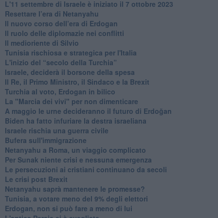
L'11 settembre di Israele è iniziato il 7 ottobre 2023
Resettare l’era di Netanyahu
​Il nuovo corso dell’era di Erdogan
Il ruolo delle diplomazie nei conflitti
Il medioriente di Silvio
Tunisia rischiosa e strategica per l'Italia
L'inizio del “secolo della Turchia”
Israele, deciderà il borsone della spesa
Il Re, il Primo Ministro, il Sindaco e la Brexit
Turchia al voto, Erdogan in bilico
La "Marcia dei vivi" per non dimenticare
A maggio le urne decideranno il futuro di Erdoğan
Biden ha fatto infuriare la destra israeliana
Israele rischia una guerra civile
Bufera sull'immigrazione
Netanyahu a Roma, un viaggio complicato
Per Sunak niente crisi e nessuna emergenza
Le persecuzioni ai cristiani continuano da secoli
Le crisi post Brexit
Netanyahu saprà mantenere le promesse?
Tunisia, a votare meno del 9% degli elettori
Erdogan, non si può fare a meno di lui
L'antica Persia si è svegliata