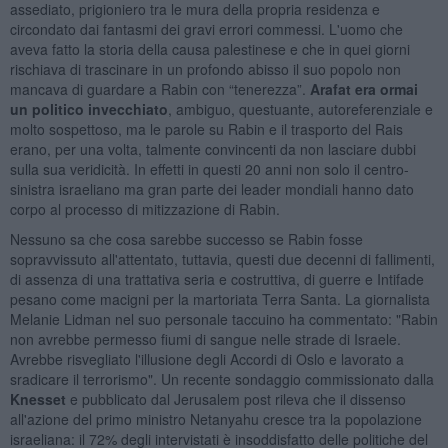
assediato, prigioniero tra le mura della propria residenza e
circondato dai fantasmi dei gravi errori commessi. L'uomo che
aveva fatto la storia della causa palestinese e che in quei giorni
rischiava di trascinare in un profondo abisso il suo popolo non
mancava di guardare a Rabin con “tenerezza”.
Arafat era ormai
un politico invecchiato
, ambiguo, questuante, autoreferenziale e
molto sospettoso, ma le parole su Rabin e il trasporto del Rais
erano, per una volta, talmente convincenti da non lasciare dubbi
sulla sua veridicità. In effetti in questi 20 anni non solo il centro-
sinistra israeliano ma gran parte dei leader mondiali hanno dato
corpo al processo di mitizzazione di Rabin.
Nessuno sa che cosa sarebbe successo se Rabin fosse
sopravvissuto all'attentato, tuttavia, questi due decenni di fallimenti,
di assenza di una trattativa seria e costruttiva, di guerre e Intifade
pesano come macigni per la martoriata Terra Santa. La giornalista
Melanie Lidman nel suo personale taccuino ha commentato: "Rabin
non avrebbe permesso fiumi di sangue nelle strade di Israele.
Avrebbe risvegliato l'illusione degli Accordi di Oslo e lavorato a
sradicare il terrorismo". Un recente sondaggio commissionato dalla
Knesset
e pubblicato dal Jerusalem post rileva che il dissenso
all'azione del primo ministro Netanyahu cresce tra la popolazione
israeliana: il 72% degli intervistati è insoddisfatto delle politiche del