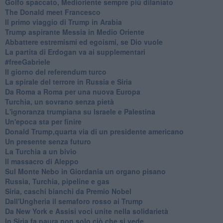
Golfo spaccato, Medioriente sempre più dilaniato
The Donald meet Francesco
Il primo viaggio di Trump in Arabia
Trump aspirante Messia in Medio Oriente
Abbattere estremismi ed egoismi, se Dio vuole
La partita di Erdogan va ai supplementari
#freeGabriele
Il giorno del referendum turco
La spirale del terrore in Russia e Siria
Da Roma a Roma per una nuova Europa
Turchia, un sovrano senza pietà
L'ignoranza trumpiana su Israele e Palestina
Un'epoca sta per finire
Donald Trump,quarta via di un presidente americano
Un presente senza futuro
La Turchia a un bivio
Il massacro di Aleppo
Sul Monte Nebo in Giordania un organo pisano
Russia, Turchia, pipeline e gas
Siria, caschi bianchi da Premio Nobel
Dall'Ungheria il semaforo rosso ai Trump
Da New York e Assisi voci unite nella solidarietà
In Siria fa paura non solo ciò che si vede