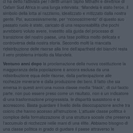
ci ha detto l'attivista per i diritti umani Sipho Mthathi e direttrice di
Oxfam Sud Africa in una lunga intervista: “Mandela è stato l'eroe, il
simbolo della lotta al razzismo, idealizzato e mitizzato dalla nostra
gente. Poi, successivamente, per “riconoscimento” di questo suo
passato ruolo è stato, caricato di una responsabilità che pochi
avrebbero voluto avere, investito alla guida del processo di
transizione del nostro paese, una fase politica molto delicata e
controversa della nostra storia. Secondo molti la mancata
ridistribuzione delle risorse alla fine dell'apartheid dei bianchi resta
il vero problema irrisolto da Mandela.
Ventuno anni dopo
la proclamazione della nuova costituzione la
maggioranza della popolazione è ancora esclusa da una
ridistribuzione equa delle risorse, dalla partecipazione alle
ricchezze minerarie e dalla produzione dei beni. Il fatto che sia
emersa in questi anni una nuova classe media “black”, di cui faccio
parte, non può essere preso come un risultato, non è un indicatore
di una trasformazione progressista, le disparità sussistono e si
accrescono. Basta guardare il livello della disoccupazione anche tra
coloro che hanno accesso all'istruzione. L'attuale classe politica è
complice della formalizzazione di una struttura sociale che preserva
l'accumulo di ricchezze nelle mani di una élite. Abbiamo bisogno di
una classe politica in grado di guidare il paese attraverso le