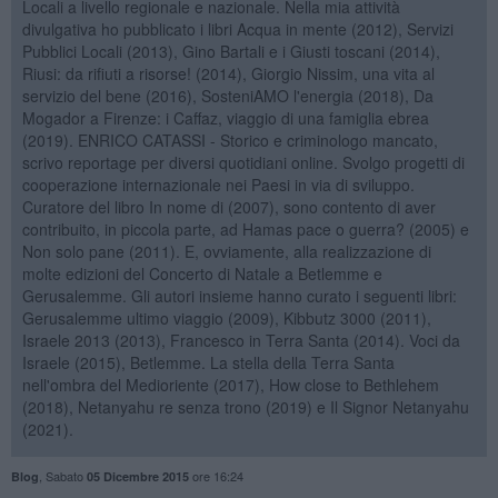
Locali a livello regionale e nazionale. Nella mia attività
divulgativa ho pubblicato i libri Acqua in mente (2012), Servizi
Pubblici Locali (2013), Gino Bartali e i Giusti toscani (2014),
Riusi: da rifiuti a risorse! (2014), Giorgio Nissim, una vita al
servizio del bene (2016), SosteniAMO l'energia (2018), Da
Mogador a Firenze: i Caffaz, viaggio di una famiglia ebrea
(2019). ENRICO CATASSI - Storico e criminologo mancato,
scrivo reportage per diversi quotidiani online. Svolgo progetti di
cooperazione internazionale nei Paesi in via di sviluppo.
Curatore del libro In nome di (2007), sono contento di aver
contribuito, in piccola parte, ad Hamas pace o guerra? (2005) e
Non solo pane (2011). E, ovviamente, alla realizzazione di
molte edizioni del Concerto di Natale a Betlemme e
Gerusalemme. Gli autori insieme hanno curato i seguenti libri:
Gerusalemme ultimo viaggio (2009), Kibbutz 3000 (2011),
Israele 2013 (2013), Francesco in Terra Santa (2014). Voci da
Israele (2015), Betlemme. La stella della Terra Santa
nell'ombra del Medioriente (2017), How close to Bethlehem
(2018), Netanyahu re senza trono (2019) e Il Signor Netanyahu
(2021).
,
Sabato
ore 16:24
Blog
05 Dicembre 2015