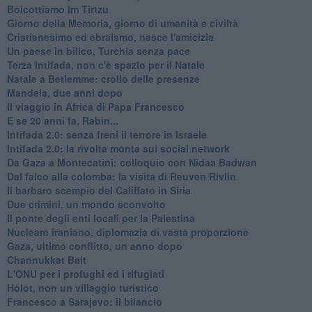
Boicottiamo Im Tirtzu
Giorno della Memoria, giorno di umanità e civiltà
Cristianesimo ed ebraismo, nasce l'amicizia
Un paese in bilico, Turchia senza pace
Terza Intifada, non c'è spazio per il Natale
Natale a Betlemme: crollo delle presenze
Mandela, due anni dopo
Il viaggio in Africa di Papa Francesco
E se 20 anni fa, Rabin...
Intifada 2.0: senza freni il terrore in Israele
Intifada 2.0: la rivolta monta sui social network
Da Gaza a Montecatini: colloquio con Nidaa Badwan
Dal falco alla colomba: la visita di Reuven Rivlin
Il barbaro scempio del Califfato in Siria
Due crimini, un mondo sconvolto
Il ponte degli enti locali per la Palestina
Nucleare iraniano, diplomazia di vasta proporzione
Gaza, ultimo conflitto, un anno dopo
Channukkat Bait
L'ONU per i profughi ed i rifugiati
Holot, non un villaggio turistico
Francesco a Sarajevo: il bilancio