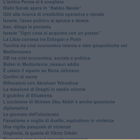
L'antica Persia si è svegliata
Rishi Sunak spera in “Babbo Natale”
G20 alla ricerca di credibilità operativa e morale
Israele, l'asse politico si sposta a destra
Iran, dilaga la protesta
Israele "Ogni cosa si acquista con un prezzo"
La Libia contesa tra Erdogan e Putin
Turchia tra crisi economica interna e mire geopolitiche nel
Mediterraneo
GB tra crisi economica, sociale e politica
Biden in Medioriente, nessun addio
È calato il sipario su Boris Johnson
Confini di morte
Riflessioni con Abraham Yehoshua
La missione di Draghi in medio oriente
Il giubileo di Elisabetta
L'uccisione di Shireen Abu Akleh è anche questione
diplomatica
Le giornate dell'olocausto
Fanatismo e voglia di duello, esplodono in violenza
Una vigilia pasquale di violenze
Ungheria, la quarta di Viktor Orbán
Ramadan con nuovi attacchi terroristici