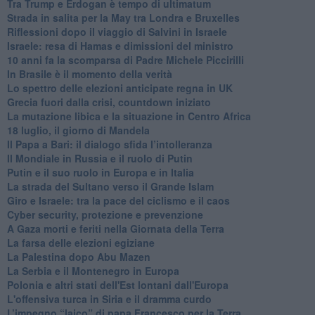
Tra Trump e Erdogan è tempo di ultimatum
Strada in salita per la May tra Londra e Bruxelles
Riflessioni dopo il viaggio di Salvini in Israele
Israele: resa di Hamas e dimissioni del ministro
10 anni fa la scomparsa di Padre Michele Piccirilli
In Brasile è il momento della verità
Lo spettro delle elezioni anticipate regna in UK
Grecia fuori dalla crisi, countdown iniziato
La mutazione libica e la situazione in Centro Africa
18 luglio, il giorno di Mandela
Il Papa a Bari: il dialogo sfida l’intolleranza
Il Mondiale in Russia e il ruolo di Putin
Putin e il suo ruolo in Europa e in Italia
La strada del Sultano verso il Grande Islam
Giro e Israele: tra la pace del ciclismo e il caos
Cyber security, protezione e prevenzione
A Gaza morti e feriti nella Giornata della Terra
La farsa delle elezioni egiziane
La Palestina dopo Abu Mazen
La Serbia e il Montenegro in Europa
Polonia e altri stati dell'Est lontani dall'Europa
L'offensiva turca in Siria e il dramma curdo
L’impegno “laico” di papa Francesco per la Terra