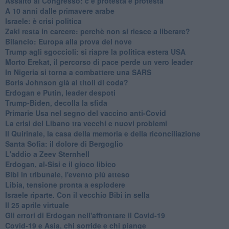
Assalto al Congresso: c’è protesta e protesta
A 10 anni dalle primavere arabe
Israele: è crisi politica
Zaki resta in carcere: perchè non si riesce a liberare?
Bilancio: Europa alla prova del nove
Trump agli sgoccioli: si riapre la politica estera USA
Morto Erekat, il percorso di pace perde un vero leader
In Nigeria si torna a combattere una SARS
Boris Johnson già ai titoli di coda?
Erdogan e Putin, leader despoti
Trump-Biden, decolla la sfida
Primarie Usa nel segno del vaccino anti-Covid
La crisi del Libano tra vecchi e nuovi problemi
Il Quirinale, la casa della memoria e della riconciliazione
Santa Sofia: il dolore di Bergoglio
L'addio a ​Zeev Sternhell
Erdogan, al-Sisi e il gioco libico
Bibi in tribunale, l'evento più atteso
Libia, tensione pronta a esplodere
Israele riparte. Con il vecchio Bibi in sella
Il 25 aprile virtuale
Gli errori di Erdogan nell'affrontare il Covid-19
Covid-19 e Asia, chi sorride e chi piange