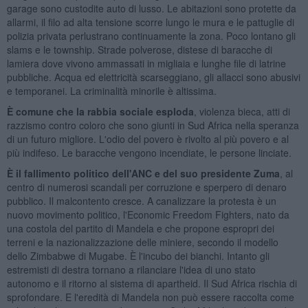
garage sono custodite auto di lusso. Le abitazioni sono protette da
allarmi, il filo ad alta tensione scorre lungo le mura e le pattuglie di
polizia privata perlustrano continuamente la zona. Poco lontano gli
slams e le township. Strade polverose, distese di baracche di
lamiera dove vivono ammassati in migliaia e lunghe file di latrine
pubbliche. Acqua ed elettricità scarseggiano, gli allacci sono abusivi
e temporanei. La criminalità minorile è altissima.
È comune che la rabbia sociale esploda
, violenza bieca, atti di
razzismo contro coloro che sono giunti in Sud Africa nella speranza
di un futuro migliore. L'odio del povero è rivolto al più povero e al
più indifeso. Le baracche vengono incendiate, le persone linciate.
È il fallimento politico dell'ANC e del suo presidente Zuma
, al
centro di numerosi scandali per corruzione e sperpero di denaro
pubblico. Il malcontento cresce. A canalizzare la protesta è un
nuovo movimento politico, l'Economic Freedom Fighters, nato da
una costola del partito di Mandela e che propone espropri dei
terreni e la nazionalizzazione delle miniere, secondo il modello
dello Zimbabwe di Mugabe. È l'incubo dei bianchi. Intanto gli
estremisti di destra tornano a rilanciare l'idea di uno stato
autonomo e il ritorno al sistema di apartheid. Il Sud Africa rischia di
sprofondare. E l'eredità di Mandela non può essere raccolta come