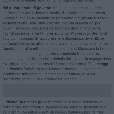
Nel quinquennio di governo
Mandela ha introdotto la parità
nell’assegnazione di borse di studio, di invalidità e le pensioni di
vecchiaia, con il suo mandato da presidente è migliorato il tasso di
scolarizzazione, sono state costruite migliaia di abitazioni per i
poveri. Ha voluto l'istituzione del tribunale straordinario per la
riconciliazione (e la verità), presieduto dall'Arcivescovo Desmond
Tutu, con il compito di raccogliere le testimonianze delle vittime
dell’apartheid, dove, alla fine del procedimento, la corte sentenziò
l'amnistia per oltre mille persone. L'esempio di Mandela è la lezione
di un uomo che ha piegato la storia, cambiato il destino di un
popolo e in parte del mondo: il simbolo della lotta alla segregazione
razziale, il prigioniero politico più famoso della storia. Eppure oggi
guardando il Sud Africa quel ricordo è sfumato, nuove ombre
incombono sullo stato più meridionale dell'Africa, la paura,
l'incertezza per il futuro si diffonde tra la gente
.
Il divario tra ricchi e poveri
è cresciuto in modo insostenibile.
Nelle colline tra Pretoria e Johannesburg sorgono splendide ville
dai giardini con palme e prati all'inglese, fontane e piscine. Nei