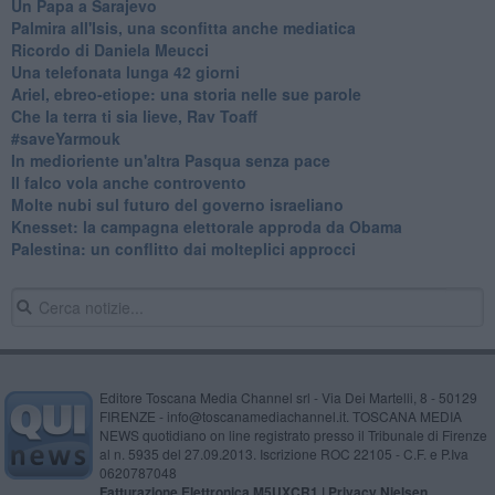
Un Papa a Sarajevo
Palmira all'Isis, una sconfitta anche mediatica
Ricordo di Daniela Meucci
​Una telefonata lunga 42 giorni
​Ariel, ebreo-etiope: una storia nelle sue parole
Che la terra ti sia lieve, Rav Toaff
​#saveYarmouk
​In medioriente un'altra Pasqua senza pace
​Il falco vola anche controvento
Molte nubi sul futuro del governo israeliano
Knesset: la campagna elettorale approda da Obama
Palestina: un conflitto dai molteplici approcci
Editore Toscana Media Channel srl - Via Dei Martelli, 8 - 50129
FIRENZE - info@toscanamediachannel.it. TOSCANA MEDIA
NEWS quotidiano on line registrato presso il Tribunale di Firenze
al n. 5935 del 27.09.2013. Iscrizione ROC 22105 - C.F. e P.Iva
0620787048
Fatturazione Elettronica M5UXCR1 |
Privacy Nielsen