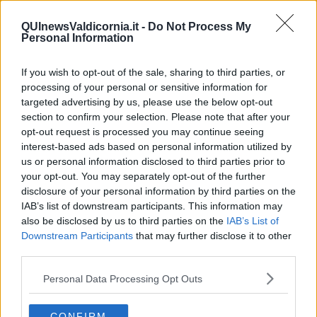
Un vertice che rimarrà nella storia
Guerra in Ucraina, la diplomazia Usa Cina
QUInewsValdicornia.it -
Do Not Process My
Personal Information
Guerra Ucraina, la pseudo neutralità di Bennet
La guerra in Ucraina vista dal Medio Oriente
​Il caos libico è un pozzo senza fine
If you wish to opt-out of the sale, sharing to third parties, or
Erdoğan e l'informazione
processing of your personal or sensitive information for
Crisi Corona, crisi Johnson, problemi post Brexit
targeted advertising by us, please use the below opt-out
Capitol Hill un anno dopo
section to confirm your selection. Please note that after your
Desmond Tutu "la voce dei senza voce"
opt-out request is processed you may continue seeing
Natale da incubo per Boris Johnson
interest-based ads based on personal information utilized by
La questione Ucraina
us or personal information disclosed to third parties prior to
Cipro, un ponte dove si mischiano le culture
your opt-out. You may separately opt-out of the further
Una vigilia di Natale per un nuovo Rais
disclosure of your personal information by third parties on the
La questione israelo-palestinese ignorata dal G20
IAB’s list of downstream participants. This information may
Erdogan continua a sfidare l'Occidente
also be disclosed by us to third parties on the
IAB’s List of
Libano, collasso economico e guerra civile
Downstream Participants
that may further disclose it to other
Johnson, da Trump a Biden alla Brexit
third parties.
L'AUKUS e il Quad
Biden, primo presidente USA non in guerra
Personal Data Processing Opt Outs
Papa Bergoglio vedrà Viktor Orbán
Bennet, un giorno in attesa di Biden
Il ritorno dei talebani
CONFIRM