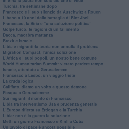
In Siria fa paura non solo ciò che si vede
Turchia, tre settimane dopo
Francesco e il suo silenzio da Auschwitz a Rouen
Libano a 10 anni dalla battaglia di Bint Jbeil
Francesco, la Siria e "una soluzione politica"
Golpe turco: le ragioni di un fallimento
Dacca, macabra mattanza
Brexit e Israele
Libia e migranti:la teoria non annulla il problema
Migration Compact, l'unica soluzione
L'Africa e i suoi popoli, un nostro bene comune
World Humanitarian Summit: vietato perdere tempo
Israele, attentato a Gerusalemme
Francesco a Lesbo, un viaggio triste
La cruda logica
Califfato, diamo un volto a questo demone
Pasqua a Gerusalemme
Sui migranti il monito di Francesco
Libia tra interventismo Usa e prudenza generale
L'Europa rifletta su Erdogan e la Turchia
Libia: non è la guerra la soluzione
Metti un giorno Francesco e Kirill a Cuba
Un tavolo di pace è ancora possibile