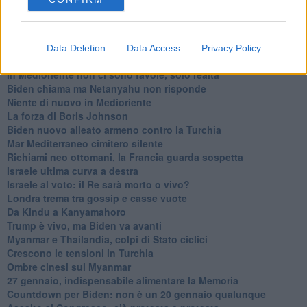
​La lenta agonia del Libano
Sudafrica, è allarme alimentare
Usa di nuovo al centro della geopolitica internazionale
L’appuntamento di Israele con il cambiamento
Data Deletion
Data Access
Privacy Policy
La farsa delle elezioni in Siria
In Medioriente non ci sono favole, solo realtà
Biden chiama ma Netanyahu non risponde
Niente di nuovo in Medioriente
La forza di Boris Johnson
Biden nuovo alleato armeno contro la Turchia
Mar Mediterraneo cimitero silente
Richiami neo ottomani, la Francia guarda sospetta
Israele ultima curva a destra
Israele al voto: il Re sarà morto o vivo?
Londra trema tra gossip e casse vuote
Da Kindu a Kanyamahoro
Trump è vivo, ma Biden va avanti
Myanmar e Thailandia, colpi di Stato ciclici
Crescono le tensioni in Turchia
Ombre cinesi sul Myanmar
27 gennaio, indispensabile alimentare la Memoria
Countdown per Biden: non è un 20 gennaio qualunque