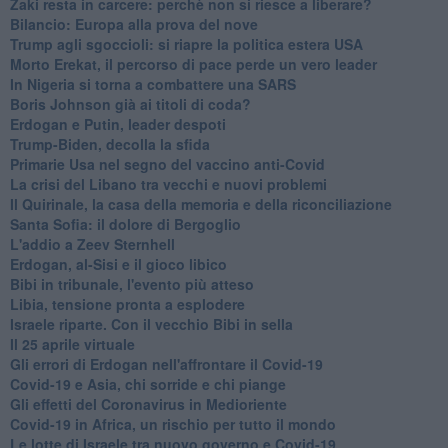
Zaki resta in carcere: perchè non si riesce a liberare?
Bilancio: Europa alla prova del nove
Trump agli sgoccioli: si riapre la politica estera USA
Morto Erekat, il percorso di pace perde un vero leader
In Nigeria si torna a combattere una SARS
Boris Johnson già ai titoli di coda?
Erdogan e Putin, leader despoti
Trump-Biden, decolla la sfida
Primarie Usa nel segno del vaccino anti-Covid
La crisi del Libano tra vecchi e nuovi problemi
Il Quirinale, la casa della memoria e della riconciliazione
Santa Sofia: il dolore di Bergoglio
L'addio a ​Zeev Sternhell
Erdogan, al-Sisi e il gioco libico
Bibi in tribunale, l'evento più atteso
Libia, tensione pronta a esplodere
Israele riparte. Con il vecchio Bibi in sella
Il 25 aprile virtuale
Gli errori di Erdogan nell'affrontare il Covid-19
Covid-19 e Asia, chi sorride e chi piange
Gli effetti del Coronavirus in Medioriente
Covid-19 in Africa, un rischio per tutto il mondo
Le lotte di Israele tra nuovo governo e Covid-19