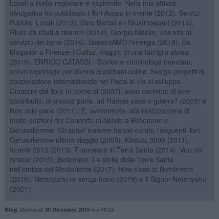
Locali a livello regionale e nazionale. Nella mia attività
divulgativa ho pubblicato i libri Acqua in mente (2012), Servizi
Pubblici Locali (2013), Gino Bartali e i Giusti toscani (2014),
Riusi: da rifiuti a risorse! (2014), Giorgio Nissim, una vita al
servizio del bene (2016), SosteniAMO l'energia (2018), Da
Mogador a Firenze: i Caffaz, viaggio di una famiglia ebrea
(2019). ENRICO CATASSI - Storico e criminologo mancato,
scrivo reportage per diversi quotidiani online. Svolgo progetti di
cooperazione internazionale nei Paesi in via di sviluppo.
Curatore del libro In nome di (2007), sono contento di aver
contribuito, in piccola parte, ad Hamas pace o guerra? (2005) e
Non solo pane (2011). E, ovviamente, alla realizzazione di
molte edizioni del Concerto di Natale a Betlemme e
Gerusalemme. Gli autori insieme hanno curato i seguenti libri:
Gerusalemme ultimo viaggio (2009), Kibbutz 3000 (2011),
Israele 2013 (2013), Francesco in Terra Santa (2014). Voci da
Israele (2015), Betlemme. La stella della Terra Santa
nell'ombra del Medioriente (2017), How close to Bethlehem
(2018), Netanyahu re senza trono (2019) e Il Signor Netanyahu
(2021).
,
Mercoledì
ore 16:53
Blog
30 Dicembre 2015