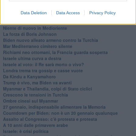
L’appuntamento di Israele con il cambiamento
La farsa delle elezioni in Siria
Data Deletion
Data Access
Privacy Policy
In Medioriente non ci sono favole, solo realtà
Biden chiama ma Netanyahu non risponde
Niente di nuovo in Medioriente
La forza di Boris Johnson
Biden nuovo alleato armeno contro la Turchia
Mar Mediterraneo cimitero silente
Richiami neo ottomani, la Francia guarda sospetta
Israele ultima curva a destra
Israele al voto: il Re sarà morto o vivo?
Londra trema tra gossip e casse vuote
Da Kindu a Kanyamahoro
Trump è vivo, ma Biden va avanti
Myanmar e Thailandia, colpi di Stato ciclici
Crescono le tensioni in Turchia
Ombre cinesi sul Myanmar
27 gennaio, indispensabile alimentare la Memoria
Countdown per Biden: non è un 20 gennaio qualunque
Assalto al Congresso: c’è protesta e protesta
A 10 anni dalle primavere arabe
Israele: è crisi politica