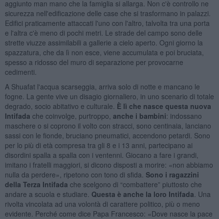
aggiunto man mano che la famiglia si allarga. Non c'è controllo ne
sicurezza nell'edificazione delle case che si trasformano in palazzi.
Edifici praticamente attaccati l'uno con l'altro, talvolta tra una porta
e l'altra c'è meno di pochi metri. Le strade del campo sono delle
strette viuzze assimilabili a gallerie a cielo aperto. Ogni giorno la
spazzatura, che da lì non esce, viene accumulata e poi bruciata,
spesso a ridosso del muro di separazione per provocarne
cedimenti.
A Shuafat l'acqua scarseggia, arriva solo di notte e mancano le
fogne. La gente vive un disagio giornaliero, in uno scenario di totale
degrado, socio abitativo e culturale.
È lì che nasce questa nuova
Intifada
che coinvolge, purtroppo,
anche i bambini
: indossano
maschere o si coprono il volto con stracci, sono centinaia, lanciano
sassi con le fionde, bruciano pneumatici, accendono petardi. Sono
per lo più di età compresa tra gli 8 e i 13 anni, partecipano ai
disordini spalla a spalla con i ventenni. Giocano a fare i grandi,
imitano i fratelli maggiori, si dicono disposti a morire: «non abbiamo
nulla da perdere», ripetono con tono di sfida.
Sono i ragazzini
della Terza Intifada
che scelgono di “combattere” piuttosto che
andare a scuola e studiare.
Questa è anche la loro Intifada
. Una
rivolta vincolata ad una volontà di carattere politico, più o meno
evidente. Perché come dice Papa Francesco: «Dove nasce la pace