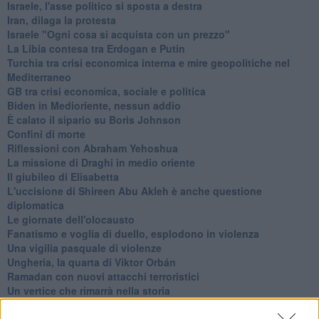
Israele, l'asse politico si sposta a destra
Iran, dilaga la protesta
Israele "Ogni cosa si acquista con un prezzo"
La Libia contesa tra Erdogan e Putin
Turchia tra crisi economica interna e mire geopolitiche nel
Mediterraneo
GB tra crisi economica, sociale e politica
Biden in Medioriente, nessun addio
È calato il sipario su Boris Johnson
Confini di morte
Riflessioni con Abraham Yehoshua
La missione di Draghi in medio oriente
Il giubileo di Elisabetta
L'uccisione di Shireen Abu Akleh è anche questione
diplomatica
Le giornate dell'olocausto
Fanatismo e voglia di duello, esplodono in violenza
Una vigilia pasquale di violenze
Ungheria, la quarta di Viktor Orbán
Ramadan con nuovi attacchi terroristici
Un vertice che rimarrà nella storia
Guerra in Ucraina, la diplomazia Usa Cina
Guerra Ucraina, la pseudo neutralità di Bennet