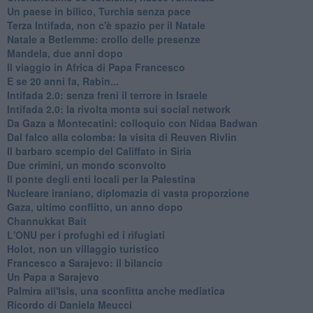
Un paese in bilico, Turchia senza pace
Terza Intifada, non c'è spazio per il Natale
Natale a Betlemme: crollo delle presenze
Mandela, due anni dopo
Il viaggio in Africa di Papa Francesco
E se 20 anni fa, Rabin...
Intifada 2.0: senza freni il terrore in Israele
Intifada 2.0: la rivolta monta sui social network
Da Gaza a Montecatini: colloquio con Nidaa Badwan
Dal falco alla colomba: la visita di Reuven Rivlin
Il barbaro scempio del Califfato in Siria
Due crimini, un mondo sconvolto
Il ponte degli enti locali per la Palestina
Nucleare iraniano, diplomazia di vasta proporzione
Gaza, ultimo conflitto, un anno dopo
Channukkat Bait
L'ONU per i profughi ed i rifugiati
Holot, non un villaggio turistico
Francesco a Sarajevo: il bilancio
Un Papa a Sarajevo
Palmira all'Isis, una sconfitta anche mediatica
Ricordo di Daniela Meucci