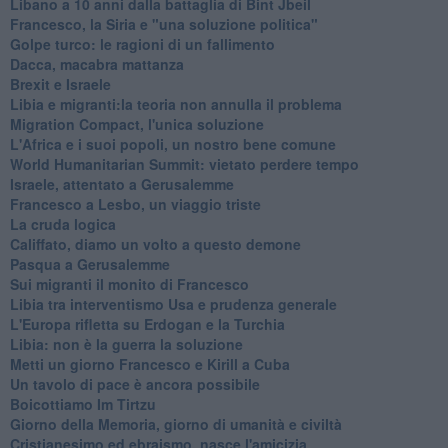
Libano a 10 anni dalla battaglia di Bint Jbeil
Francesco, la Siria e "una soluzione politica"
Golpe turco: le ragioni di un fallimento
Dacca, macabra mattanza
Brexit e Israele
Libia e migranti:la teoria non annulla il problema
Migration Compact, l'unica soluzione
L'Africa e i suoi popoli, un nostro bene comune
World Humanitarian Summit: vietato perdere tempo
Israele, attentato a Gerusalemme
Francesco a Lesbo, un viaggio triste
La cruda logica
Califfato, diamo un volto a questo demone
Pasqua a Gerusalemme
Sui migranti il monito di Francesco
Libia tra interventismo Usa e prudenza generale
L'Europa rifletta su Erdogan e la Turchia
Libia: non è la guerra la soluzione
Metti un giorno Francesco e Kirill a Cuba
Un tavolo di pace è ancora possibile
Boicottiamo Im Tirtzu
Giorno della Memoria, giorno di umanità e civiltà
Cristianesimo ed ebraismo, nasce l'amicizia