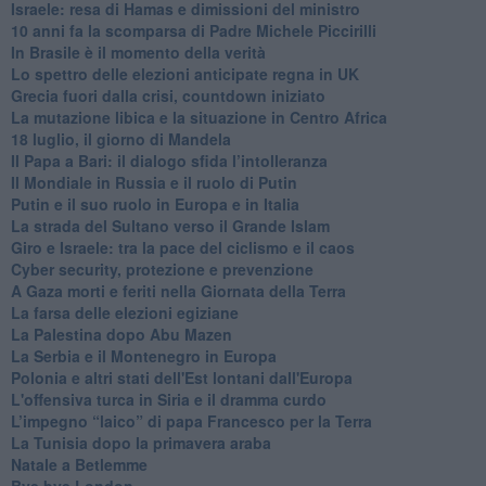
Israele: resa di Hamas e dimissioni del ministro
10 anni fa la scomparsa di Padre Michele Piccirilli
In Brasile è il momento della verità
Lo spettro delle elezioni anticipate regna in UK
Grecia fuori dalla crisi, countdown iniziato
La mutazione libica e la situazione in Centro Africa
18 luglio, il giorno di Mandela
Il Papa a Bari: il dialogo sfida l’intolleranza
Il Mondiale in Russia e il ruolo di Putin
Putin e il suo ruolo in Europa e in Italia
La strada del Sultano verso il Grande Islam
Giro e Israele: tra la pace del ciclismo e il caos
Cyber security, protezione e prevenzione
A Gaza morti e feriti nella Giornata della Terra
La farsa delle elezioni egiziane
La Palestina dopo Abu Mazen
La Serbia e il Montenegro in Europa
Polonia e altri stati dell'Est lontani dall'Europa
L'offensiva turca in Siria e il dramma curdo
L’impegno “laico” di papa Francesco per la Terra
La Tunisia dopo la primavera araba
Natale a Betlemme
Bye bye London