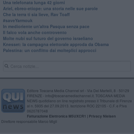
​Una telefonata lunga 42 giorni
​Ariel, ebreo-etiope: una storia nelle sue parole
Che la terra ti sia lieve, Rav Toaff
​#saveYarmouk
​In medioriente un'altra Pasqua senza pace
​Il falco vola anche controvento
Molte nubi sul futuro del governo israeliano
Knesset: la campagna elettorale approda da Obama
Palestina: un conflitto dai molteplici approcci
Editore Toscana Media Channel srl - Via Dei Martelli, 8 - 50129
FIRENZE - info@toscanamediachannel.it. TOSCANA MEDIA
NEWS quotidiano on line registrato presso il Tribunale di Firenze
al n. 5935 del 27.09.2013. Iscrizione ROC 22105 - C.F. e P.Iva
0620787048
Fatturazione Elettronica M5UXCR1 |
Privacy Nielsen
Direttore responsabile Marco Migli