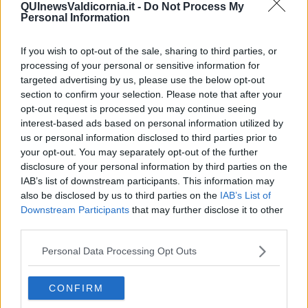
QUInewsValdicornia.it -
Do Not Process My
La guerra in Ucraina vista dal Medio Oriente
Personal Information
​Il caos libico è un pozzo senza fine
Erdoğan e l'informazione
If you wish to opt-out of the sale, sharing to third parties, or
Crisi Corona, crisi Johnson, problemi post Brexit
processing of your personal or sensitive information for
Capitol Hill un anno dopo
targeted advertising by us, please use the below opt-out
Desmond Tutu "la voce dei senza voce"
section to confirm your selection. Please note that after your
Natale da incubo per Boris Johnson
opt-out request is processed you may continue seeing
La questione Ucraina
Cipro, un ponte dove si mischiano le culture
interest-based ads based on personal information utilized by
Una vigilia di Natale per un nuovo Rais
us or personal information disclosed to third parties prior to
La questione israelo-palestinese ignorata dal G20
your opt-out. You may separately opt-out of the further
Erdogan continua a sfidare l'Occidente
disclosure of your personal information by third parties on the
Libano, collasso economico e guerra civile
IAB’s list of downstream participants. This information may
Johnson, da Trump a Biden alla Brexit
also be disclosed by us to third parties on the
IAB’s List of
L'AUKUS e il Quad
Downstream Participants
that may further disclose it to other
Biden, primo presidente USA non in guerra
third parties.
Papa Bergoglio vedrà Viktor Orbán
Bennet, un giorno in attesa di Biden
Personal Data Processing Opt Outs
Il ritorno dei talebani
​La lenta agonia del Libano
Sudafrica, è allarme alimentare
CONFIRM
Usa di nuovo al centro della geopolitica internazionale