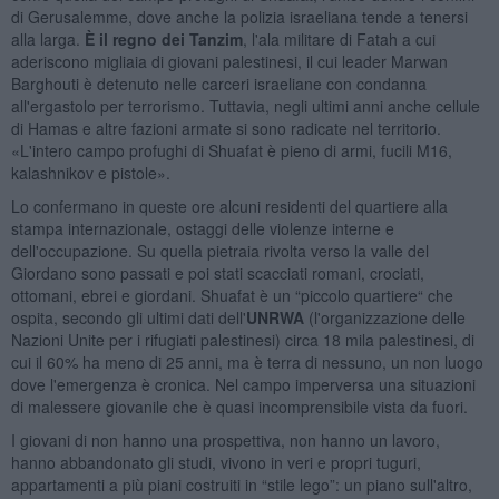
di Gerusalemme, dove anche la polizia israeliana tende a tenersi
alla larga.
È il regno dei Tanzim
, l'ala militare di Fatah a cui
aderiscono migliaia di giovani palestinesi, il cui leader Marwan
Barghouti è detenuto nelle carceri israeliane con condanna
all'ergastolo per terrorismo. Tuttavia, negli ultimi anni anche cellule
di Hamas e altre fazioni armate si sono radicate nel territorio.
«L'intero campo profughi di Shuafat è pieno di armi, fucili M16,
kalashnikov e pistole».
Lo confermano in queste ore alcuni residenti del quartiere alla
stampa internazionale, ostaggi delle violenze interne e
dell'occupazione. Su quella pietraia rivolta verso la valle del
Giordano sono passati e poi stati scacciati romani, crociati,
ottomani, ebrei e giordani. Shuafat è un “piccolo quartiere“ che
ospita, secondo gli ultimi dati dell'
UNRWA
(l'organizzazione delle
Nazioni Unite per i rifugiati palestinesi) circa 18 mila palestinesi, di
cui il 60% ha meno di 25 anni, ma è terra di nessuno, un non luogo
dove l'emergenza è cronica. Nel campo imperversa una situazioni
di malessere giovanile che è quasi incomprensibile vista da fuori.
I giovani di non hanno una prospettiva, non hanno un lavoro,
hanno abbandonato gli studi, vivono in veri e propri tuguri,
appartamenti a più piani costruiti in “stile lego”: un piano sull'altro,