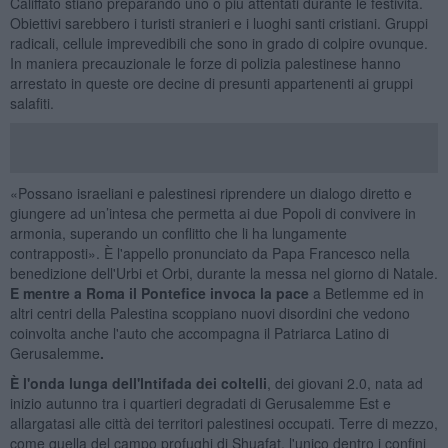
Califfato stiano preparando uno o più attentati durante le festività.
Obiettivi sarebbero i turisti stranieri e i luoghi santi cristiani. Gruppi
radicali, cellule imprevedibili che sono in grado di colpire ovunque.
In maniera precauzionale le forze di polizia palestinese hanno
arrestato in queste ore decine di presunti appartenenti ai gruppi
salafiti.
«Possano israeliani e palestinesi riprendere un dialogo diretto e
giungere ad un’intesa che permetta ai due Popoli di convivere in
armonia, superando un conflitto che li ha lungamente
contrapposti». È l'appello pronunciato da Papa Francesco nella
benedizione dell'Urbi et Orbi, durante la messa nel giorno di Natale.
E mentre a Roma il Pontefice invoca la pace
a Betlemme ed in
altri centri della Palestina scoppiano nuovi disordini che vedono
coinvolta anche l'auto che accompagna il Patriarca Latino di
Gerusalemme
.
È l'onda lunga dell'Intifada dei coltelli
, dei giovani 2.0, nata ad
inizio autunno tra i quartieri degradati di Gerusalemme Est e
allargatasi alle città dei territori palestinesi occupati. Terre di mezzo,
come quella del campo profughi di Shuafat, l'unico dentro i confini