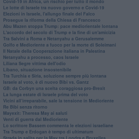
Covid-19 in Africa, un rischio per tutto il mondo
Le lotte di Israele tra nuovo governo e Covid-19
Elezioni in Israele, l'allungo finale del Falco
Prosegue la riforma della Chiesa di Francesco
Abu Mazen stoppa Trump: pace mediorientale lontana
L'accordo del secolo di Trump e la fine di un'amicizia
Tra Salvini a Roma e Netanyahu a Gerusalemme
Golfo e Medioriente a fuoco per la morte di Soleimani
Il Natale della Cooperazione italiana in Palestina
Netanyahu a processo, caos Israele
Liliana Segre vittima dell'odio
Libano, situazione insostenibile
Tra Turchia e Siria, soluzione sempre più lontana
Israele al voto, è di nuovo Bibi vs. Gantz
GB: da Corbyn una scelta coraggiosa pro-Brexit
La lunga estate di Israele prima del voto
Vicini all’irreparabile, sale la tensione in Medioriente
Re Bibi senza ritorno
Mayexit: Theresa May ai saluti
Venti di guerra dal Medioriente
Lo scrittore Bassem commenta le elezioni israeliane
Tra Trump e Erdogan è tempo di ultimatum
Strada in salita per la May tra Londra e Bruxelles