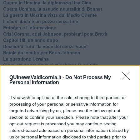
Guerra in Ucraina, la diplomazia Usa Cina
Guerra Ucraina, la pseudo neutralità di Bennet
La guerra in Ucraina vista dal Medio Oriente
​Il caos libico è un pozzo senza fine
Erdoğan e l'informazione
Crisi Corona, crisi Johnson, problemi post Brexit
Capitol Hill un anno dopo
Desmond Tutu "la voce dei senza voce"
Natale da incubo per Boris Johnson
La questione Ucraina
Cipro, un ponte dove si mischiano le culture
Una vigilia di Natale per un nuovo Rais
La questione israelo-palestinese ignorata dal G20
QUInewsValdicornia.it -
Do Not Process My
Personal Information
Erdogan continua a sfidare l'Occidente
Libano, collasso economico e guerra civile
Johnson, da Trump a Biden alla Brexit
If you wish to opt-out of the sale, sharing to third parties, or
L'AUKUS e il Quad
processing of your personal or sensitive information for
Biden, primo presidente USA non in guerra
targeted advertising by us, please use the below opt-out
Papa Bergoglio vedrà Viktor Orbán
section to confirm your selection. Please note that after your
Bennet, un giorno in attesa di Biden
opt-out request is processed you may continue seeing
Il ritorno dei talebani
interest-based ads based on personal information utilized by
​La lenta agonia del Libano
us or personal information disclosed to third parties prior to
Sudafrica, è allarme alimentare