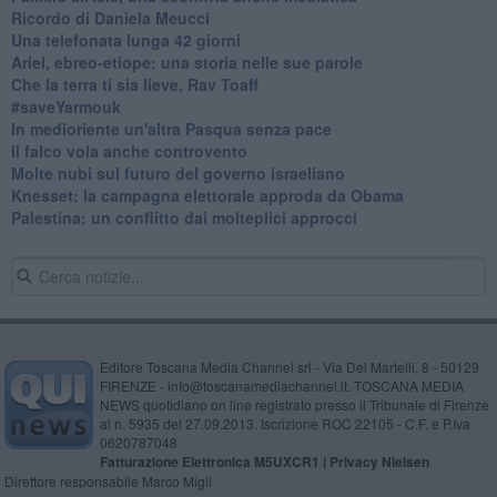
Ricordo di Daniela Meucci
​Una telefonata lunga 42 giorni
​Ariel, ebreo-etiope: una storia nelle sue parole
Che la terra ti sia lieve, Rav Toaff
​#saveYarmouk
​In medioriente un'altra Pasqua senza pace
​Il falco vola anche controvento
Molte nubi sul futuro del governo israeliano
Knesset: la campagna elettorale approda da Obama
Palestina: un conflitto dai molteplici approcci
Editore Toscana Media Channel srl - Via Dei Martelli, 8 - 50129
FIRENZE - info@toscanamediachannel.it. TOSCANA MEDIA
NEWS quotidiano on line registrato presso il Tribunale di Firenze
al n. 5935 del 27.09.2013. Iscrizione ROC 22105 - C.F. e P.Iva
0620787048
Fatturazione Elettronica M5UXCR1 |
Privacy Nielsen
Direttore responsabile Marco Migli