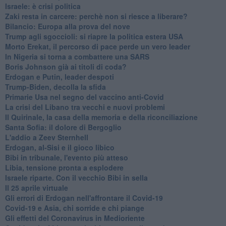
Israele: è crisi politica
Zaki resta in carcere: perchè non si riesce a liberare?
Bilancio: Europa alla prova del nove
Trump agli sgoccioli: si riapre la politica estera USA
Morto Erekat, il percorso di pace perde un vero leader
In Nigeria si torna a combattere una SARS
Boris Johnson già ai titoli di coda?
Erdogan e Putin, leader despoti
Trump-Biden, decolla la sfida
Primarie Usa nel segno del vaccino anti-Covid
La crisi del Libano tra vecchi e nuovi problemi
Il Quirinale, la casa della memoria e della riconciliazione
Santa Sofia: il dolore di Bergoglio
L'addio a ​Zeev Sternhell
Erdogan, al-Sisi e il gioco libico
Bibi in tribunale, l'evento più atteso
Libia, tensione pronta a esplodere
Israele riparte. Con il vecchio Bibi in sella
Il 25 aprile virtuale
Gli errori di Erdogan nell'affrontare il Covid-19
Covid-19 e Asia, chi sorride e chi piange
Gli effetti del Coronavirus in Medioriente