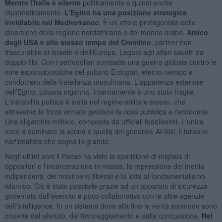
Mentre l'Italia è silente
politicamente e quindi anche
diplomaticamente.
L'Egitto ha una posizione strategica
invidiabile nel Mediterraneo
. È un attore protagonista delle
dinamiche della regione nordafricana e del mondo arabo.
Amico
degli USA e allo stesso tempo del Cremlino
, partner non
trascurabile di Israele e dell'Europa. Legato agli affari sauditi da
doppio filo. Con i petrodollari combatte una guerra globale contro le
mire espansionistiche del sultano Erdogan, eterno nemico e
condottiero della fratellanza musulmana. L'apparenza esteriore
dell’Egitto, tuttavia inganna. Internamente è uno stato fragile.
L'instabilità politica è insita nel regime militare stesso, che
attraverso le forze armate gestisce la cosa pubblica e l'economia.
Una oligarchia militare, composta da ufficiali fedelissimi. L'unica
voce a dominare la scena è quella del generale Al-Sisi, il faraone
nazionalista che sogna in grande.
Negli ultimi anni il Paese ha visto la sparizione di migliaia di
oppositori e l'incarcerazione in massa, la repressione dei media
indipendenti, dei movimenti liberali e la lotta al fondamentalismo
islamico. Ciò è stato possibile grazie ad un apparato di sicurezza
governato dall'esercito e poco collaborativo con le altre agenzie
dell'intelligence. In un sistema dove alla fine le verità scomode sono
coperte dal silenzio, dal favoreggiamento e dalla concussione.
Nel