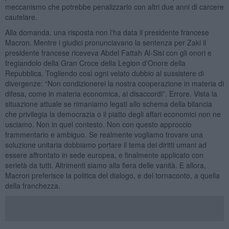
meccanismo che potrebbe penalizzarlo con altri due anni di carcere
cautelare.
Alla domanda, una risposta non l'ha data il presidente francese
Macron. Mentre i giudici pronunciavano la sentenza per Zaki il
presidente francese riceveva Abdel Fattah Al-Sisi con gli onori e
fregiandolo della Gran Croce della Legion d'Onore della
Repubblica. Togliendo così ogni velato dubbio al sussistere di
divergenze: “Non condizionerei la nostra cooperazione in materia di
difesa, come in materia economica, ai disaccordi”. Errore. Vista la
situazione attuale se rimaniamo legati allo schema della bilancia
che privilegia la democrazia o il piatto degli affari economici non ne
usciamo. Non in quel contesto. Non con questo approccio
frammentario e ambiguo. Se realmente vogliamo trovare una
soluzione unitaria dobbiamo portare il tema dei diritti umani ad
essere affrontato in sede europea, e finalmente applicato con
serietà da tutti. Altrimenti siamo alla fiera delle vanità. E allora,
Macron preferisce la politica del dialogo, e del tornaconto, a quella
della franchezza.