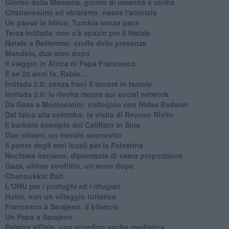
Giorno della Memoria, giorno di umanità e civiltà
Cristianesimo ed ebraismo, nasce l'amicizia
Un paese in bilico, Turchia senza pace
Terza Intifada, non c'è spazio per il Natale
Natale a Betlemme: crollo delle presenze
Mandela, due anni dopo
Il viaggio in Africa di Papa Francesco
E se 20 anni fa, Rabin...
Intifada 2.0: senza freni il terrore in Israele
Intifada 2.0: la rivolta monta sui social network
Da Gaza a Montecatini: colloquio con Nidaa Badwan
Dal falco alla colomba: la visita di Reuven Rivlin
Il barbaro scempio del Califfato in Siria
Due crimini, un mondo sconvolto
Il ponte degli enti locali per la Palestina
Nucleare iraniano, diplomazia di vasta proporzione
Gaza, ultimo conflitto, un anno dopo
Channukkat Bait
L'ONU per i profughi ed i rifugiati
Holot, non un villaggio turistico
Francesco a Sarajevo: il bilancio
Un Papa a Sarajevo
Palmira all'Isis, una sconfitta anche mediatica