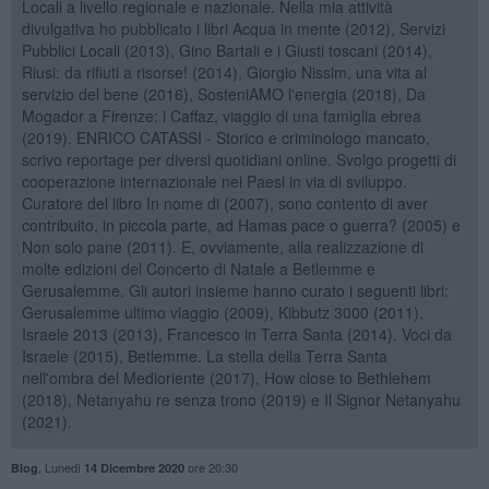
Locali a livello regionale e nazionale. Nella mia attività
divulgativa ho pubblicato i libri Acqua in mente (2012), Servizi
Pubblici Locali (2013), Gino Bartali e i Giusti toscani (2014),
Riusi: da rifiuti a risorse! (2014), Giorgio Nissim, una vita al
servizio del bene (2016), SosteniAMO l'energia (2018), Da
Mogador a Firenze: i Caffaz, viaggio di una famiglia ebrea
(2019). ENRICO CATASSI - Storico e criminologo mancato,
scrivo reportage per diversi quotidiani online. Svolgo progetti di
cooperazione internazionale nei Paesi in via di sviluppo.
Curatore del libro In nome di (2007), sono contento di aver
contribuito, in piccola parte, ad Hamas pace o guerra? (2005) e
Non solo pane (2011). E, ovviamente, alla realizzazione di
molte edizioni del Concerto di Natale a Betlemme e
Gerusalemme. Gli autori insieme hanno curato i seguenti libri:
Gerusalemme ultimo viaggio (2009), Kibbutz 3000 (2011),
Israele 2013 (2013), Francesco in Terra Santa (2014). Voci da
Israele (2015), Betlemme. La stella della Terra Santa
nell'ombra del Medioriente (2017), How close to Bethlehem
(2018), Netanyahu re senza trono (2019) e Il Signor Netanyahu
(2021).
,
Lunedì
ore 20:30
Blog
14 Dicembre 2020