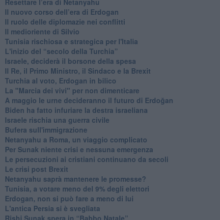
Resettare l’era di Netanyahu
​Il nuovo corso dell’era di Erdogan
Il ruolo delle diplomazie nei conflitti
Il medioriente di Silvio
Tunisia rischiosa e strategica per l'Italia
L'inizio del “secolo della Turchia”
Israele, deciderà il borsone della spesa
Il Re, il Primo Ministro, il Sindaco e la Brexit
Turchia al voto, Erdogan in bilico
La "Marcia dei vivi" per non dimenticare
A maggio le urne decideranno il futuro di Erdoğan
Biden ha fatto infuriare la destra israeliana
Israele rischia una guerra civile
Bufera sull'immigrazione
Netanyahu a Roma, un viaggio complicato
Per Sunak niente crisi e nessuna emergenza
Le persecuzioni ai cristiani continuano da secoli
Le crisi post Brexit
Netanyahu saprà mantenere le promesse?
Tunisia, a votare meno del 9% degli elettori
Erdogan, non si può fare a meno di lui
L'antica Persia si è svegliata
Rishi Sunak spera in “Babbo Natale”