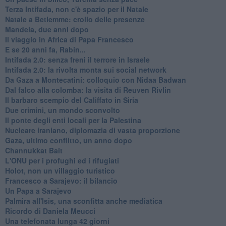
Terza Intifada, non c'è spazio per il Natale
Natale a Betlemme: crollo delle presenze
Mandela, due anni dopo
Il viaggio in Africa di Papa Francesco
E se 20 anni fa, Rabin...
Intifada 2.0: senza freni il terrore in Israele
Intifada 2.0: la rivolta monta sui social network
Da Gaza a Montecatini: colloquio con Nidaa Badwan
Dal falco alla colomba: la visita di Reuven Rivlin
Il barbaro scempio del Califfato in Siria
Due crimini, un mondo sconvolto
Il ponte degli enti locali per la Palestina
Nucleare iraniano, diplomazia di vasta proporzione
Gaza, ultimo conflitto, un anno dopo
Channukkat Bait
L'ONU per i profughi ed i rifugiati
Holot, non un villaggio turistico
Francesco a Sarajevo: il bilancio
Un Papa a Sarajevo
Palmira all'Isis, una sconfitta anche mediatica
Ricordo di Daniela Meucci
​Una telefonata lunga 42 giorni