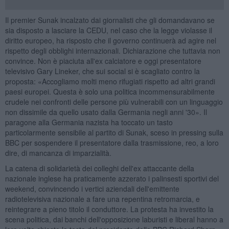
Il premier Sunak incalzato dai giornalisti che gli domandavano se
sia disposto a lasciare la CEDU, nel caso che la legge violasse il
diritto europeo, ha risposto che il governo continuerà ad agire nel
rispetto degli obblighi internazionali. Dichiarazione che tuttavia non
convince. Non è piaciuta all'ex calciatore e oggi presentatore
televisivo Gary Lineker, che sui social si è scagliato contro la
proposta: «Accogliamo molti meno rifugiati rispetto ad altri grandi
paesi europei. Questa è solo una politica incommensurabilmente
crudele nei confronti delle persone più vulnerabili con un linguaggio
non dissimile da quello usato dalla Germania negli anni '30». Il
paragone alla Germania nazista ha toccato un tasto
particolarmente sensibile al partito di Sunak, sceso in pressing sulla
BBC per sospendere il presentatore dalla trasmissione, reo, a loro
dire, di mancanza di imparzialità.
La catena di solidarietà dei colleghi dell'ex attaccante della
nazionale inglese ha praticamente azzerato i palinsesti sportivi del
weekend, convincendo i vertici aziendali dell'emittente
radiotelevisiva nazionale a fare una repentina retromarcia, e
reintegrare a pieno titolo il conduttore. La protesta ha investito la
scena politica, dai banchi dell'opposizione laburisti e liberal hanno a