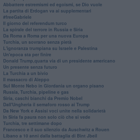
Abbattere estremismi ed egoismi, se Dio vuole
La partita di Erdogan va ai supplementari
#freeGabriele
Il giorno del referendum turco
La spirale del terrore in Russia e Siria
Da Roma a Roma per una nuova Europa
Turchia, un sovrano senza pietà
L'ignoranza trumpiana su Israele e Palestina
Un'epoca sta per finire
Donald Trump,quarta via di un presidente americano
Un presente senza futuro
La Turchia a un bivio
Il massacro di Aleppo
Sul Monte Nebo in Giordania un organo pisano
Russia, Turchia, pipeline e gas
Siria, caschi bianchi da Premio Nobel
Dall'Ungheria il semaforo rosso ai Trump
Da New York e Assisi voci unite nella solidarietà
In Siria fa paura non solo ciò che si vede
Turchia, tre settimane dopo
Francesco e il suo silenzio da Auschwitz a Rouen
Libano a 10 anni dalla battaglia di Bint Jbeil