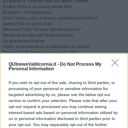
La guerra in Ucraina vista dal Medio Oriente
​Il caos libico è un pozzo senza fine
Erdoğan e l'informazione
Crisi Corona, crisi Johnson, problemi post Brexit
Capitol Hill un anno dopo
Desmond Tutu "la voce dei senza voce"
Natale da incubo per Boris Johnson
La questione Ucraina
Cipro, un ponte dove si mischiano le culture
Una vigilia di Natale per un nuovo Rais
La questione israelo-palestinese ignorata dal G20
Erdogan continua a sfidare l'Occidente
QUInewsValdicornia.it -
Do Not Process My
Personal Information
Libano, collasso economico e guerra civile
Johnson, da Trump a Biden alla Brexit
L'AUKUS e il Quad
If you wish to opt-out of the sale, sharing to third parties, or
Biden, primo presidente USA non in guerra
processing of your personal or sensitive information for
Papa Bergoglio vedrà Viktor Orbán
targeted advertising by us, please use the below opt-out
Bennet, un giorno in attesa di Biden
section to confirm your selection. Please note that after your
Il ritorno dei talebani
opt-out request is processed you may continue seeing
​La lenta agonia del Libano
interest-based ads based on personal information utilized by
Sudafrica, è allarme alimentare
us or personal information disclosed to third parties prior to
Usa di nuovo al centro della geopolitica internazionale
your opt-out. You may separately opt-out of the further
L’appuntamento di Israele con il cambiamento