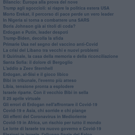
Bilancio: Europa alla prova del nove
Trump agli sgoccioli: si riapre la politica estera USA
Morto Erekat, il percorso di pace perde un vero leader
In Nigeria si torna a combattere una SARS
Boris Johnson già ai titoli di coda?
Erdogan e Putin, leader despoti
Trump-Biden, decolla la sfida
Primarie Usa nel segno del vaccino anti-Covid
La crisi del Libano tra vecchi e nuovi problemi
Il Quirinale, la casa della memoria e della riconciliazione
Santa Sofia: il dolore di Bergoglio
L'addio a ​Zeev Sternhell
Erdogan, al-Sisi e il gioco libico
Bibi in tribunale, l'evento più atteso
Libia, tensione pronta a esplodere
Israele riparte. Con il vecchio Bibi in sella
Il 25 aprile virtuale
Gli errori di Erdogan nell'affrontare il Covid-19
Covid-19 e Asia, chi sorride e chi piange
Gli effetti del Coronavirus in Medioriente
Covid-19 in Africa, un rischio per tutto il mondo
Le lotte di Israele tra nuovo governo e Covid-19
Elezioni in Israele, l'allungo finale del Falco