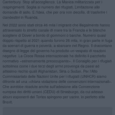
Canterbury. Stop all'accoglienza. La Manica militarizzata per i
respingimenti. Soglia al numero dei rifugiati. Limitazione alle
domande di asilo. E l'idea, che per ora non decolla, di trasferire i
clandestini in Ruanda.
Nel 2022 sono stati circa 46 mila i migranti che illegalmente hanno
attraversato lo stretto canale di mare tra la Francia e le bianche
scogliere di Dover a bordo di gommoni o barche. Numero quasi
doppio rispetto al 2021 quando furono 28 mila, in gran parte in fuga
da scenari di guerra e povertà, a sbarcare nel Regno. Il draconiano
disegno di legge del governo ha prodotto un vespaio di reazioni
negative. La Croce Rossa internazionale ha definito il pacchetto
normativo «estremamente preoccupante». Il Consiglio per i rifugiati
sottolinea come i due terzi degli arrivi provenga da paesi ad
altissimo rischio quali Afghanistan, Siria o Sudan. Per l'Alto
Commissariato delle Nazioni Unite per i rifugiati (UNHCR) siamo
difronte ad una «chiara violazione delle convenzioni internazionali».
Che avrebbe ricadute anche sull'adesione alla Convenzione
europea dei diritti umani (CEDU) di Strasburgo, da cui adesso
alcuni esponenti dei Tories spingono per uscire, in perfetto stile
Brexit.