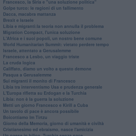
Francesco, la Siria e "una soluzione politica"
Golpe turco: le ragioni di un fallimento
Dacca, macabra mattanza
Brexit e Israele
Libia e migranti:la teoria non annulla il problema
Migration Compact, l'unica soluzione
L'Africa e i suoi popoli, un nostro bene comune
World Humanitarian Summit: vietato perdere tempo
Israele, attentato a Gerusalemme
Francesco a Lesbo, un viaggio triste
La cruda logica
Califfato, diamo un volto a questo demone
Pasqua a Gerusalemme
Sui migranti il monito di Francesco
Libia tra interventismo Usa e prudenza generale
L'Europa rifletta su Erdogan e la Turchia
Libia: non è la guerra la soluzione
Metti un giorno Francesco e Kirill a Cuba
Un tavolo di pace è ancora possibile
Boicottiamo Im Tirtzu
Giorno della Memoria, giorno di umanità e civiltà
Cristianesimo ed ebraismo, nasce l'amicizia
Un paese in bilico, Turchia senza pace