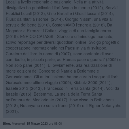
Locali a livello regionale e nazionale. Nella mia attività
divulgativa ho pubblicato i libri Acqua in mente (2012), Servizi
Pubblici Locali (2013), Gino Bartali e i Giusti toscani (2014),
Riusi: da rifiuti a risorse! (2014), Giorgio Nissim, una vita al
servizio del bene (2016), SosteniAMO l'energia (2018), Da
Mogador a Firenze: i Caffaz, viaggio di una famiglia ebrea
(2019). ENRICO CATASSI - Storico e criminologo mancato,
scrivo reportage per diversi quotidiani online. Svolgo progetti di
cooperazione internazionale nei Paesi in via di sviluppo.
Curatore del libro In nome di (2007), sono contento di aver
contribuito, in piccola parte, ad Hamas pace o guerra? (2005) e
Non solo pane (2011). E, ovviamente, alla realizzazione di
molte edizioni del Concerto di Natale a Betlemme e
Gerusalemme. Gli autori insieme hanno curato i seguenti libri:
Gerusalemme ultimo viaggio (2009), Kibbutz 3000 (2011),
Israele 2013 (2013), Francesco in Terra Santa (2014). Voci da
Israele (2015), Betlemme. La stella della Terra Santa
nell'ombra del Medioriente (2017), How close to Bethlehem
(2018), Netanyahu re senza trono (2019) e Il Signor Netanyahu
(2021).
,
Mercoledì
ore 08:00
Blog
15 Marzo 2023