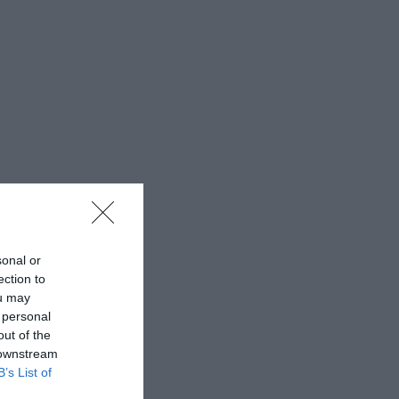
sonal or
ection to
ou may
 personal
out of the
 downstream
B’s List of