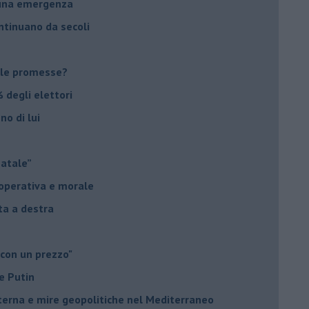
suna emergenza
ontinuano da secoli
le promesse?
 degli elettori
no di lui
Natale”
à operativa e morale
sta a destra
 con un prezzo"
e Putin
nterna e mire geopolitiche nel Mediterraneo