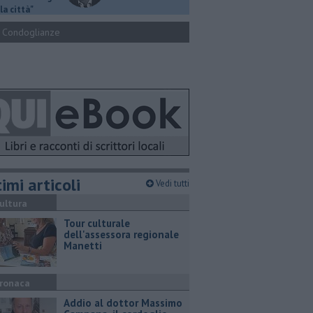
la città"
Condoglianze
imi articoli
Vedi tutti
ultura
Tour culturale
dell'assessora regionale
Manetti
ronaca
Addio al dottor Massimo