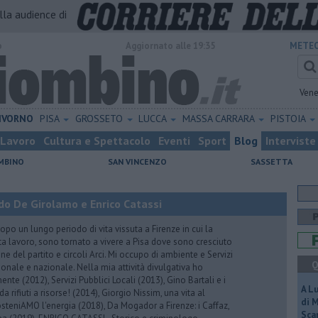
alla audience di
o
Aggiornato alle 19:35
METEO
Vene
IVORNO
PISA
GROSSETO
LUCCA
MASSA CARRARA
PISTOIA
Lavoro
Cultura e Spettacolo
Eventi
Sport
Blog
Interviste
MBINO
SAN VINCENZO
SASSETTA
do De Girolamo e Enrico Catassi
 un lungo periodo di vita vissuta a Firenze in cui la
ta lavoro, sono tornato a vivere a Pisa dove sono cresciuto
one del partito e circoli Arci. Mi occupo di ambiente e Servizi
Q
gionale e nazionale. Nella mia attività divulgativa ho
ente (2012), Servizi Pubblici Locali (2013), Gino Bartali e i
A L
 da rifiuti a risorse! (2014), Giorgio Nissim, una vita al
di 
osteniAMO l'energia (2018), Da Mogador a Firenze: i Caffaz,
Scar