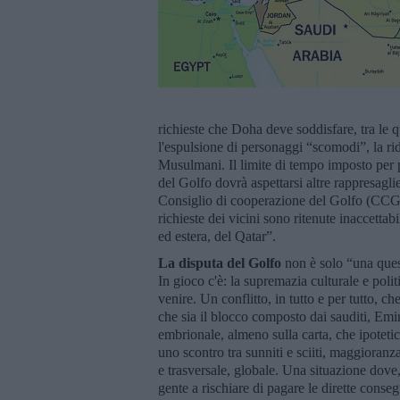
richieste che Doha deve soddisfare, tra le qu
l'espulsione di personaggi “scomodi”, la rid
Musulmani. Il limite di tempo imposto per p
del Golfo dovrà aspettarsi altre rappresagli
Consiglio di cooperazione del Golfo (CCG)
richieste dei vicini sono ritenute inaccettabi
ed estera, del Qatar”.
La disputa del Golfo
non è solo “una ques
In gioco c'è: la supremazia culturale e poli
venire. Un conflitto, in tutto e per tutto, 
che sia il blocco composto dai sauditi, Emi
embrionale, almeno sulla carta, che ipoteti
uno scontro tra sunniti e sciiti, maggioranz
e trasversale, globale. Una situazione dove,
gente a rischiare di pagare le dirette cons