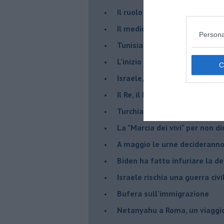
Il ruolo delle diplomazie nei c
Il medioriente di Silvio
Persona
Tunisia rischiosa e strategica 
L'inizio del “secolo della Turc
Israele, deciderà il borsone d
Il Re, il Primo Ministro, il Sin
Turchia al voto, Erdogan in bil
La "Marcia dei vivi" per non d
A maggio le urne decideranno 
Biden ha fatto infuriare la de
Israele rischia una guerra civi
Bufera sull'immigrazione
Netanyahu a Roma, un viaggi