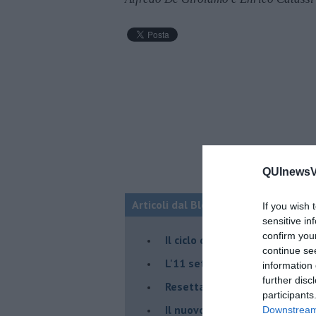
QUInewsVa
Articoli dal Blog “Fauda e balagan” 
If you wish 
sensitive in
confirm you
Il ciclo della violenza in Medi
continue se
L'11 settembre di Israele è in
information 
further disc
Resettare l’era di Netanyahu
participants
​Il nuovo corso dell’era di Erd
Downstream 