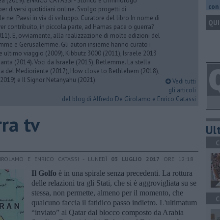
rea (2019). ENRICO CATASSI - Storico e criminologo
con 
er diversi quotidiani online. Svolgo progetti di
 nei Paesi in via di sviluppo. Curatore del libro In nome di
QUI
er contribuito, in piccola parte, ad Hamas pace o guerra?
1). E, ovviamente, alla realizzazione di molte edizioni del
emme e Gerusalemme. Gli autori insieme hanno curato i
 ultimo viaggio (2009), Kibbutz 3000 (2011), Israele 2013
Santa (2014). Voci da Israele (2015), Betlemme. La stella
ra del Medioriente (2017), How close to Bethlehem (2018),
2019) e Il Signor Netanyahu (2021).
Vedi tutti
gli articoli
del blog di Alfredo De Girolamo e Enrico Catassi
ra tv
Ult
C
IROLAMO E ENRICO CATASSI - LUNEDÌ
03 LUGLIO 2017
ORE 12:18
Il Golfo
è in una spirale senza precedenti. La rottura
delle relazioni tra gli Stati, che si è aggrovigliata su se
stessa, non permette, almeno per il momento, che
C
qualcuno faccia il fatidico passo indietro. L'ultimatum
“inviato” al Qatar dal blocco composto da Arabia