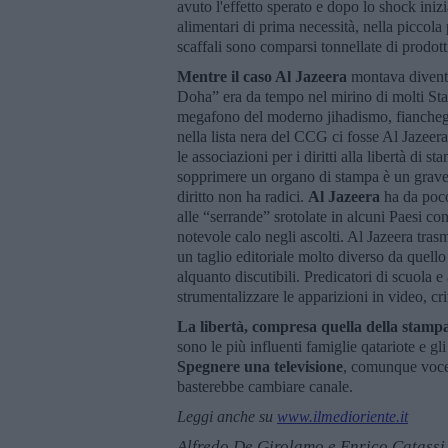
avuto l'effetto sperato e dopo lo shock inizi
alimentari di prima necessità, nella piccola 
scaffali sono comparsi tonnellate di prodotti
Mentre il caso Al Jazeera
montava diventa
Doha” era da tempo nel mirino di molti Stat
megafono del moderno jihadismo, fiancheggi
nella lista nera del CCG ci fosse Al Jazeer
le associazioni per i diritti alla libertà di
sopprimere un organo di stampa è un grave a
diritto non ha radici.
Al Jazeera
ha da poco 
alle “serrande” srotolate in alcuni Paesi con
notevole calo negli ascolti. Al Jazeera tras
un taglio editoriale molto diverso da quello
alquanto discutibili. Predicatori di scuol
strumentalizzare le apparizioni in video, cri
La libertà, compresa quella della stampa
sono le più influenti famiglie qatariote e gl
Spegnere una televisione
, comunque voce 
basterebbe cambiare canale.
Leggi anche su
www.ilmedioriente.it
Alfredo De Girolamo e Enrico Catassi