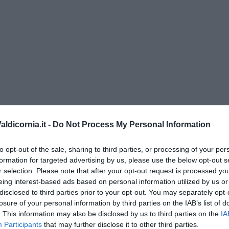
ldicornia.it -
Do Not Process My Personal Information
di Alfredo De Girolamo e Enrico Catassi
to opt-out of the sale, sharing to third parties, or processing of your per
formation for targeted advertising by us, please use the below opt-out s
r selection. Please note that after your opt-out request is processed y
oriente
eing interest-based ads based on personal information utilized by us or
iziato il 7 ottobre 2023
disclosed to third parties prior to your opt-out. You may separately opt-
losure of your personal information by third parties on the IAB’s list of
. This information may also be disclosed by us to third parties on the
IA
ogan
Participants
that may further disclose it to other third parties.