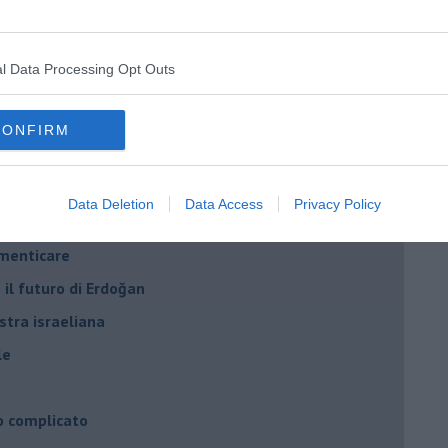
onflitti
l Data Processing Opt Outs
per l'Italia
hia”
CONFIRM
ella spesa
daco e la Brexit
Data Deletion
Data Access
Privacy Policy
ico
imenticare
il futuro di Erdoğan
stra israeliana
le
o complicato