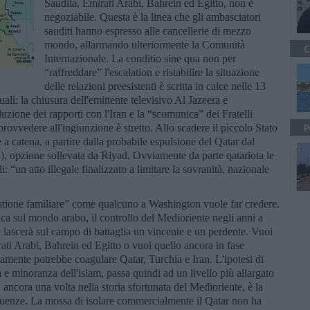
Saudita, Emirati Arabi, Bahrein ed Egitto, non è
negoziabile. Questa è la linea che gli ambasciatori
sauditi hanno espresso alle cancellerie di mezzo
mondo, allarmando ulteriormente la Comunità
C
Internazionale. La conditio sine qua non per
“raffreddare” l'escalation e ristabilire la situazione
delle relazioni preesistenti è scritta in calce nelle 13
ali: la chiusura dell'emittente televisivo Al Jazeera e
uzione dei rapporti con l'Iran e la “scomunica” dei Fratelli
rovvedere all'ingiunzione è stretto. Allo scadere il piccolo Stato
P
e a catena, a partire dalla probabile espulsione del Qatar dal
, opzione sollevata da Riyad. Ovviamente da parte qatariota le
li: “un atto illegale finalizzato a limitare la sovranità, nazionale
tione familiare” come qualcuno a Washington vuole far credere.
tica sul mondo arabo, il controllo del Medioriente negli anni a
che lascerà sul campo di battaglia un vincente e un perdente. Vuoi
rati Arabi, Bahrein ed Egitto o vuoi quello ancora in fase
camente potrebbe coagulare Qatar, Turchia e Iran. L'ipotesi di
a e minoranza dell'islam, passa quindi ad un livello più allargato
 ancora una volta nella storia sfortunata del Medioriente, è la
eguenze. La mossa di isolare commercialmente il Qatar non ha