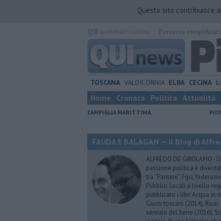
Questo sito contribuisce 
QUI
quotidiano online.
Percorso semplificat
TOSCANA
VALDICORNIA
ELBA
CECINA
L
Home
Cronaca
Politica
Attualità
CAMPIGLIA MARITTIMA
PIO
FAUDA E BALAGAN — il Blog di Alfre
ALFREDO DE GIROLAMO - Dopo
passione politica è diventa
tra “Pantere”, Fgci, federazi
Pubblici Locali a livello re
pubblicato i libri Acqua in m
Giusti toscani (2014), Riusi:
servizio del bene (2016), S