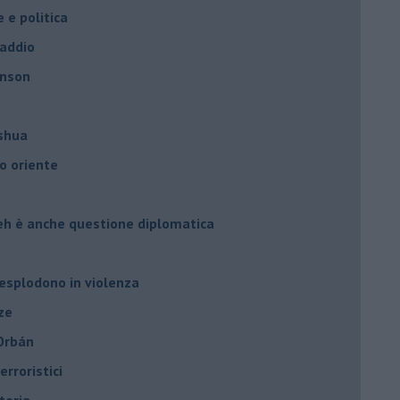
e e politica
 addio
hnson
oshua
o oriente
leh è anche questione diplomatica
 esplodono in violenza
ze
 Orbán
rroristici
toria