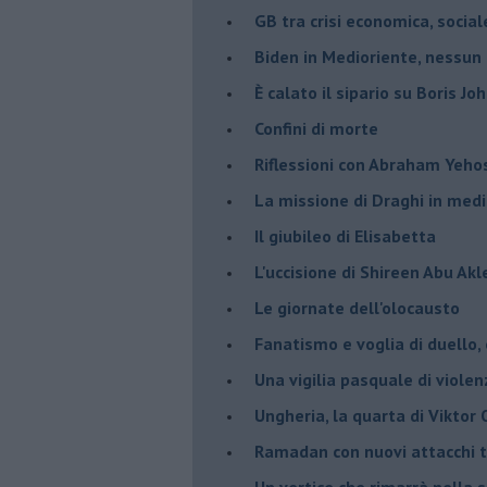
GB tra crisi economica, social
Biden in Medioriente, nessun
È calato il sipario su Boris Jo
Confini di morte
Riflessioni con Abraham Yeh
La missione di Draghi in medi
Il giubileo di Elisabetta
L'uccisione di Shireen Abu Ak
Le giornate dell'olocausto
Fanatismo e voglia di duello,
Una vigilia pasquale di violen
Ungheria, la quarta di Viktor
Ramadan con nuovi attacchi te
Un vertice che rimarrà nella s