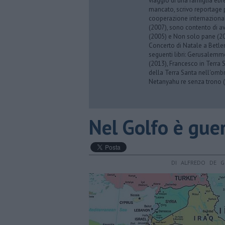
viaggio di una famiglia eb
mancato, scrivo reportage p
cooperazione internazionale
(2007), sono contento di av
(2005) e Non solo pane (201
Concerto di Natale a Betl
seguenti libri: Gerusalemme
(2013), Francesco in Terra 
della Terra Santa nell'omb
Netanyahu re senza trono (
Nel Golfo è guer
DI ALFREDO DE G