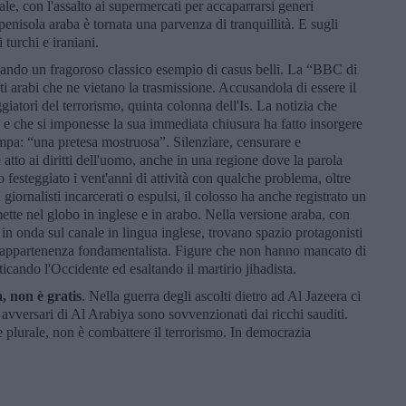
ale, con l'assalto ai supermercati per accaparrarsi generi
penisola araba è tornata una parvenza di tranquillità. E sugli
 turchi e iraniani.
ndo un fragoroso classico esempio di casus belli. La “BBC di
i arabi che ne vietano la trasmissione. Accusandola di essere il
atori del terrorismo, quinta colonna dell'Is. La notizia che
a e che si imponesse la sua immediata chiusura ha fatto insorgere
 stampa: “una pretesa mostruosa”. Silenziare, censurare e
tto ai diritti dell'uomo, anche in una regione dove la parola
festeggiato i vent'anni di attività con qualche problema, oltre
 giornalisti incarcerati o espulsi, il colosso ha anche registrato un
mette nel globo in inglese e in arabo. Nella versione araba, con
 in onda sul canale in lingua inglese, trovano spazio protagonisti
a e appartenenza fondamentalista. Figure che non hanno mancato di
ticando l'Occidente ed esaltando il martirio jihadista.
, non è gratis
. Nella guerra degli ascolti dietro ad Al Jazeera ci
i avversari di Al Arabiya sono sovvenzionati dai ricchi sauditi.
plurale, non è combattere il terrorismo. In democrazia