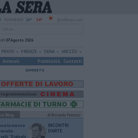
26°
34°
:
PIOMBINO
QuiNews.net
rdì
07 Agosto 2026
PRATO
FIRENZE
SIENA
AREZZO
Animali
Pubblicità
Contatti
SUVERETO
ui Blog
di Riccardo Ferrucci
INCONTRI
ucca la mostra
D'ARTE
Marcello
selli “Dialoghi