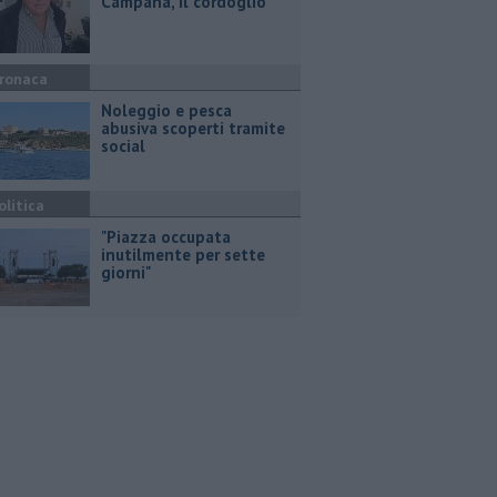
Campana, il cordoglio
ronaca
Noleggio e pesca
abusiva scoperti tramite
social
olitica
"Piazza occupata
inutilmente per sette
giorni"