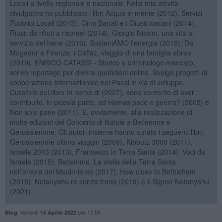
Locali a livello regionale e nazionale. Nella mia attività
divulgativa ho pubblicato i libri Acqua in mente (2012), Servizi
Pubblici Locali (2013), Gino Bartali e i Giusti toscani (2014),
Riusi: da rifiuti a risorse! (2014), Giorgio Nissim, una vita al
servizio del bene (2016), SosteniAMO l'energia (2018), Da
Mogador a Firenze: i Caffaz, viaggio di una famiglia ebrea
(2019). ENRICO CATASSI - Storico e criminologo mancato,
scrivo reportage per diversi quotidiani online. Svolgo progetti di
cooperazione internazionale nei Paesi in via di sviluppo.
Curatore del libro In nome di (2007), sono contento di aver
contribuito, in piccola parte, ad Hamas pace o guerra? (2005) e
Non solo pane (2011). E, ovviamente, alla realizzazione di
molte edizioni del Concerto di Natale a Betlemme e
Gerusalemme. Gli autori insieme hanno curato i seguenti libri:
Gerusalemme ultimo viaggio (2009), Kibbutz 3000 (2011),
Israele 2013 (2013), Francesco in Terra Santa (2014). Voci da
Israele (2015), Betlemme. La stella della Terra Santa
nell'ombra del Medioriente (2017), How close to Bethlehem
(2018), Netanyahu re senza trono (2019) e Il Signor Netanyahu
(2021).
,
Venerdì
ore 17:00
Blog
15 Aprile 2022