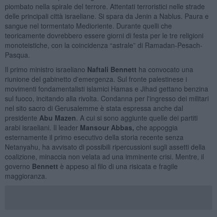
piombato nella spirale del terrore. Attentati terroristici nelle strade
delle principali città israeliane. Si spara da Jenin a Nablus. Paura e
sangue nel tormentato Medioriente. Durante quelli che
teoricamente dovrebbero essere giorni di festa per le tre religioni
monoteistiche, con la coincidenza “astrale” di Ramadan-Pesach-
Pasqua.
Il primo ministro israeliano
Naftali Bennett
ha convocato una
riunione del gabinetto d'emergenza. Sul fronte palestinese i
movimenti fondamentalisti islamici Hamas e Jihad gettano benzina
sul fuoco, incitando alla rivolta. Condanna per l'ingresso dei militari
nel sito sacro di Gerusalemme è stata espressa anche dal
presidente
Abu Mazen
. A cui si sono aggiunte quelle dei partiti
arabi israeliani. Il leader
Mansour Abbas,
che appoggia
esternamente il primo esecutivo della storia recente senza
Netanyahu, ha avvisato di possibili ripercussioni sugli assetti della
coalizione, minaccia non velata ad una imminente crisi. Mentre, il
governo
Bennett
è appeso al filo di una risicata e fragile
maggioranza.