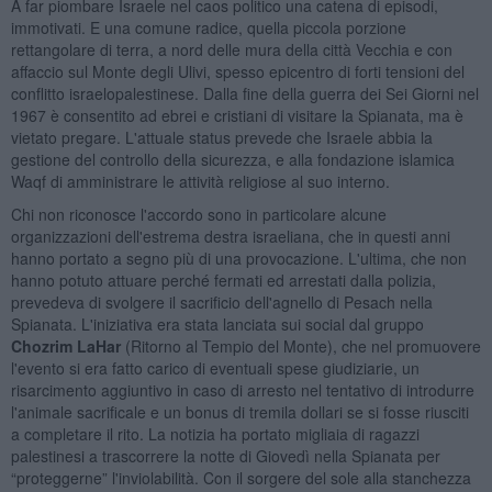
A far piombare Israele nel caos politico una catena di episodi,
immotivati. E una comune radice, quella piccola porzione
rettangolare di terra, a nord delle mura della città Vecchia e con
affaccio sul Monte degli Ulivi, spesso epicentro di forti tensioni del
conflitto israelopalestinese. Dalla fine della guerra dei Sei Giorni nel
1967 è consentito ad ebrei e cristiani di visitare la Spianata, ma è
vietato pregare. L'attuale status prevede che Israele abbia la
gestione del controllo della sicurezza, e alla fondazione islamica
Waqf di amministrare le attività religiose al suo interno.
Chi non riconosce l'accordo sono in particolare alcune
organizzazioni dell'estrema destra israeliana, che in questi anni
hanno portato a segno più di una provocazione. L'ultima, che non
hanno potuto attuare perché fermati ed arrestati dalla polizia,
prevedeva di svolgere il sacrificio dell'agnello di Pesach nella
Spianata. L'iniziativa era stata lanciata sui social dal gruppo
Chozrim LaHar
(Ritorno al Tempio del Monte), che nel promuovere
l'evento si era fatto carico di eventuali spese giudiziarie, un
risarcimento aggiuntivo in caso di arresto nel tentativo di introdurre
l'animale sacrificale e un bonus di tremila dollari se si fosse riusciti
a completare il rito. La notizia ha portato migliaia di ragazzi
palestinesi a trascorrere la notte di Giovedì nella Spianata per
“proteggerne” l'inviolabilità. Con il sorgere del sole alla stanchezza