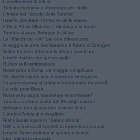
Il medioriente di Silvio
Tunisia rischiosa e strategica per l'Italia
L'inizio del “secolo della Turchia”
Israele, deciderà il borsone della spesa
Il Re, il Primo Ministro, il Sindaco e la Brexit
Turchia al voto, Erdogan in bilico
La "Marcia dei vivi" per non dimenticare
A maggio le urne decideranno il futuro di Erdoğan
Biden ha fatto infuriare la destra israeliana
Israele rischia una guerra civile
Bufera sull'immigrazione
Netanyahu a Roma, un viaggio complicato
Per Sunak niente crisi e nessuna emergenza
Le persecuzioni ai cristiani continuano da secoli
Le crisi post Brexit
Netanyahu saprà mantenere le promesse?
Tunisia, a votare meno del 9% degli elettori
Erdogan, non si può fare a meno di lui
L'antica Persia si è svegliata
Rishi Sunak spera in “Babbo Natale”
G20 alla ricerca di credibilità operativa e morale
Israele, l'asse politico si sposta a destra
Iran, dilaga la protesta