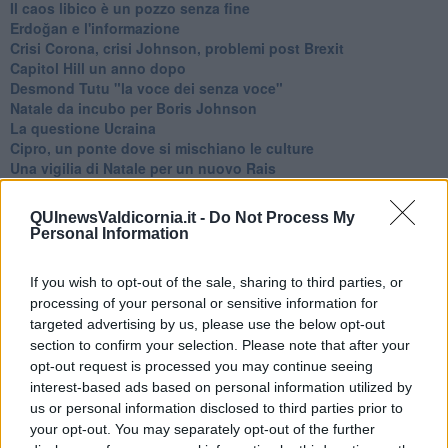
​Il caos libico è un pozzo senza fine
Erdoğan e l'informazione
Crisi Corona, crisi Johnson, problemi post Brexit
Capitol Hill un anno dopo
Desmond Tutu "la voce dei senza voce"
Natale da incubo per Boris Johnson
La questione Ucraina
Cipro, un ponte dove si mischiano le culture
Una vigilia di Natale per un nuovo Rais
La questione israelo-palestinese ignorata dal G20
Erdogan continua a sfidare l'Occidente
QUInewsValdicornia.it -
Do Not Process My
Libano, collasso economico e guerra civile
Personal Information
Johnson, da Trump a Biden alla Brexit
L'AUKUS e il Quad
If you wish to opt-out of the sale, sharing to third parties, or
Biden, primo presidente USA non in guerra
processing of your personal or sensitive information for
Papa Bergoglio vedrà Viktor Orbán
targeted advertising by us, please use the below opt-out
Bennet, un giorno in attesa di Biden
section to confirm your selection. Please note that after your
Il ritorno dei talebani
opt-out request is processed you may continue seeing
​La lenta agonia del Libano
Sudafrica, è allarme alimentare
interest-based ads based on personal information utilized by
Usa di nuovo al centro della geopolitica internazionale
us or personal information disclosed to third parties prior to
L’appuntamento di Israele con il cambiamento
your opt-out. You may separately opt-out of the further
La farsa delle elezioni in Siria