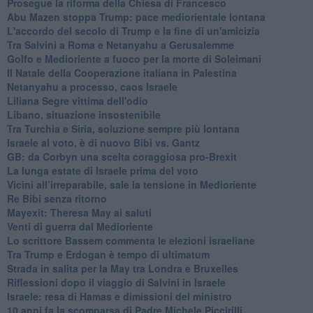
Prosegue la riforma della Chiesa di Francesco
Abu Mazen stoppa Trump: pace mediorientale lontana
L'accordo del secolo di Trump e la fine di un'amicizia
Tra Salvini a Roma e Netanyahu a Gerusalemme
Golfo e Medioriente a fuoco per la morte di Soleimani
Il Natale della Cooperazione italiana in Palestina
Netanyahu a processo, caos Israele
Liliana Segre vittima dell'odio
Libano, situazione insostenibile
Tra Turchia e Siria, soluzione sempre più lontana
Israele al voto, è di nuovo Bibi vs. Gantz
GB: da Corbyn una scelta coraggiosa pro-Brexit
La lunga estate di Israele prima del voto
Vicini all’irreparabile, sale la tensione in Medioriente
Re Bibi senza ritorno
Mayexit: Theresa May ai saluti
Venti di guerra dal Medioriente
Lo scrittore Bassem commenta le elezioni israeliane
Tra Trump e Erdogan è tempo di ultimatum
Strada in salita per la May tra Londra e Bruxelles
Riflessioni dopo il viaggio di Salvini in Israele
Israele: resa di Hamas e dimissioni del ministro
10 anni fa la scomparsa di Padre Michele Piccirilli