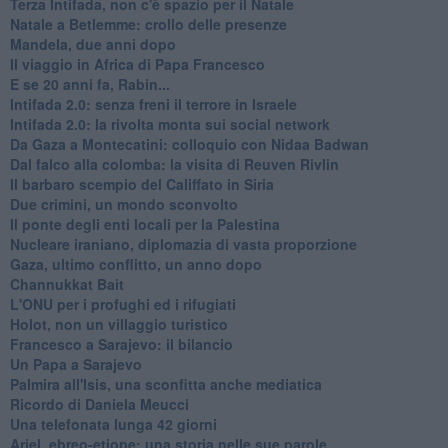
Terza Intifada, non c'è spazio per il Natale
Natale a Betlemme: crollo delle presenze
Mandela, due anni dopo
Il viaggio in Africa di Papa Francesco
E se 20 anni fa, Rabin...
Intifada 2.0: senza freni il terrore in Israele
Intifada 2.0: la rivolta monta sui social network
Da Gaza a Montecatini: colloquio con Nidaa Badwan
Dal falco alla colomba: la visita di Reuven Rivlin
Il barbaro scempio del Califfato in Siria
Due crimini, un mondo sconvolto
Il ponte degli enti locali per la Palestina
Nucleare iraniano, diplomazia di vasta proporzione
Gaza, ultimo conflitto, un anno dopo
Channukkat Bait
L'ONU per i profughi ed i rifugiati
Holot, non un villaggio turistico
Francesco a Sarajevo: il bilancio
Un Papa a Sarajevo
Palmira all'Isis, una sconfitta anche mediatica
Ricordo di Daniela Meucci
​Una telefonata lunga 42 giorni
​Ariel, ebreo-etiope: una storia nelle sue parole