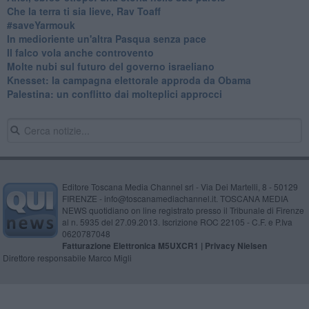
Che la terra ti sia lieve, Rav Toaff
​#saveYarmouk
​In medioriente un'altra Pasqua senza pace
​Il falco vola anche controvento
Molte nubi sul futuro del governo israeliano
Knesset: la campagna elettorale approda da Obama
Palestina: un conflitto dai molteplici approcci
Editore Toscana Media Channel srl - Via Dei Martelli, 8 - 50129
FIRENZE - info@toscanamediachannel.it. TOSCANA MEDIA
NEWS quotidiano on line registrato presso il Tribunale di Firenze
al n. 5935 del 27.09.2013. Iscrizione ROC 22105 - C.F. e P.Iva
0620787048
Fatturazione Elettronica M5UXCR1 |
Privacy Nielsen
Direttore responsabile Marco Migli
Powered by
Aperion.it