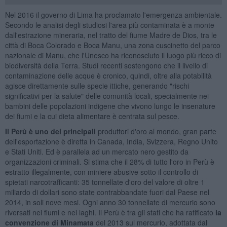
Nel 2016 il governo di Lima ha proclamato l'emergenza ambientale.
Secondo le analisi degli studiosi l'area più contaminata è a monte
dall'estrazione mineraria, nel tratto del fiume Madre de Dios, tra le
città di Boca Colorado e Boca Manu, una zona cuscinetto del parco
nazionale di Manu, che l'Unesco ha riconosciuto il luogo più ricco di
biodiversità della Terra. Studi recenti sostengono che il livello di
contaminazione delle acque è cronico, quindi, oltre alla potabilità
agisce direttamente sulle specie ittiche, generando "rischi
significativi per la salute" delle comunità locali, specialmente nei
bambini delle popolazioni indigene che vivono lungo le insenature
dei fiumi e la cui dieta alimentare è centrata sul pesce.
Il Perù è uno dei principali
produttori d'oro al mondo, gran parte
dell'esportazione è diretta in Canada, India, Svizzera, Regno Unito
e Stati Uniti. Ed è parallela ad un mercato nero gestito da
organizzazioni criminali. Si stima che il 28% di tutto l'oro in Perù è
estratto illegalmente, con miniere abusive sotto il controllo di
spietati narcotrafficanti: 35 tonnellate d'oro del valore di oltre 1
miliardo di dollari sono state contrabbandate fuori dal Paese nel
2014, in soli nove mesi. Ogni anno 30 tonnellate di mercurio sono
riversati nei fiumi e nei laghi. Il Perù è tra gli stati che ha ratificato
la
convenzione di Minamata
del 2013 sul mercurio, adottata dal