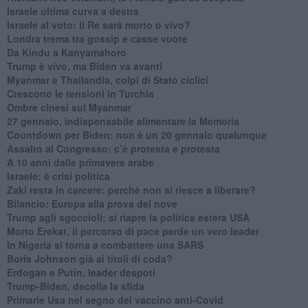
Israele ultima curva a destra
Israele al voto: il Re sarà morto o vivo?
Londra trema tra gossip e casse vuote
Da Kindu a Kanyamahoro
Trump è vivo, ma Biden va avanti
Myanmar e Thailandia, colpi di Stato ciclici
Crescono le tensioni in Turchia
Ombre cinesi sul Myanmar
27 gennaio, indispensabile alimentare la Memoria
Countdown per Biden: non è un 20 gennaio qualunque
Assalto al Congresso: c’è protesta e protesta
A 10 anni dalle primavere arabe
Israele: è crisi politica
Zaki resta in carcere: perchè non si riesce a liberare?
Bilancio: Europa alla prova del nove
Trump agli sgoccioli: si riapre la politica estera USA
Morto Erekat, il percorso di pace perde un vero leader
In Nigeria si torna a combattere una SARS
Boris Johnson già ai titoli di coda?
Erdogan e Putin, leader despoti
Trump-Biden, decolla la sfida
Primarie Usa nel segno del vaccino anti-Covid