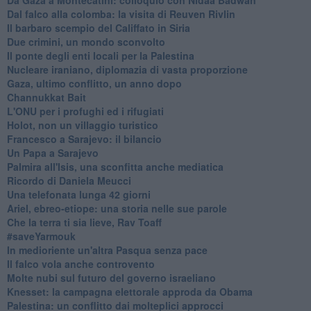
Dal falco alla colomba: la visita di Reuven Rivlin
Il barbaro scempio del Califfato in Siria
Due crimini, un mondo sconvolto
Il ponte degli enti locali per la Palestina
Nucleare iraniano, diplomazia di vasta proporzione
Gaza, ultimo conflitto, un anno dopo
Channukkat Bait
L'ONU per i profughi ed i rifugiati
Holot, non un villaggio turistico
Francesco a Sarajevo: il bilancio
Un Papa a Sarajevo
Palmira all'Isis, una sconfitta anche mediatica
Ricordo di Daniela Meucci
​Una telefonata lunga 42 giorni
​Ariel, ebreo-etiope: una storia nelle sue parole
Che la terra ti sia lieve, Rav Toaff
​#saveYarmouk
​In medioriente un'altra Pasqua senza pace
​Il falco vola anche controvento
Molte nubi sul futuro del governo israeliano
Knesset: la campagna elettorale approda da Obama
Palestina: un conflitto dai molteplici approcci