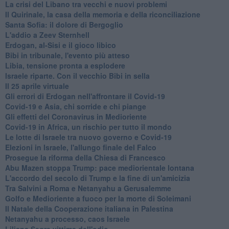
La crisi del Libano tra vecchi e nuovi problemi
Il Quirinale, la casa della memoria e della riconciliazione
Santa Sofia: il dolore di Bergoglio
L'addio a ​Zeev Sternhell
Erdogan, al-Sisi e il gioco libico
Bibi in tribunale, l'evento più atteso
Libia, tensione pronta a esplodere
Israele riparte. Con il vecchio Bibi in sella
Il 25 aprile virtuale
Gli errori di Erdogan nell'affrontare il Covid-19
Covid-19 e Asia, chi sorride e chi piange
Gli effetti del Coronavirus in Medioriente
Covid-19 in Africa, un rischio per tutto il mondo
Le lotte di Israele tra nuovo governo e Covid-19
Elezioni in Israele, l'allungo finale del Falco
Prosegue la riforma della Chiesa di Francesco
Abu Mazen stoppa Trump: pace mediorientale lontana
L'accordo del secolo di Trump e la fine di un'amicizia
Tra Salvini a Roma e Netanyahu a Gerusalemme
Golfo e Medioriente a fuoco per la morte di Soleimani
Il Natale della Cooperazione italiana in Palestina
Netanyahu a processo, caos Israele
Liliana Segre vittima dell'odio