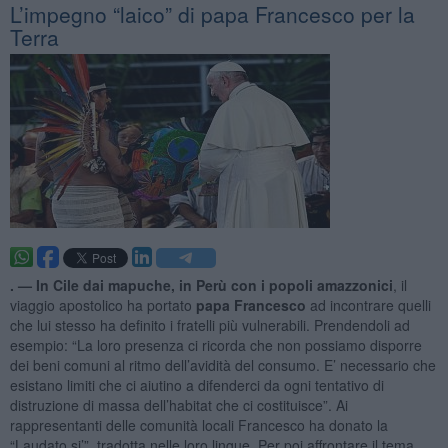
L’impegno “laico” di papa Francesco per la
Terra
. —
In Cile dai mapuche, in Perù con i popoli amazzonici
, il
viaggio apostolico ha portato
papa Francesco
ad incontrare quelli
che lui stesso ha definito i fratelli più vulnerabili. Prendendoli ad
esempio: “La loro presenza ci ricorda che non possiamo disporre
dei beni comuni al ritmo dell’avidità del consumo. E’ necessario che
esistano limiti che ci aiutino a difenderci da ogni tentativo di
distruzione di massa dell’habitat che ci costituisce”. Ai
rappresentanti delle comunità locali Francesco ha donato la
“Laudato si’”, tradotta nelle loro lingue. Per poi affrontare il tema