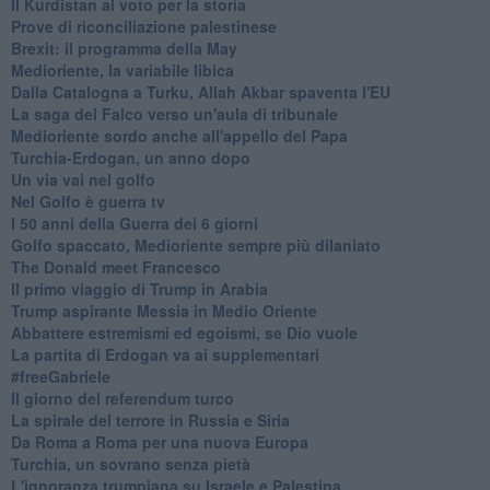
Il Kurdistan al voto per la storia
Prove di riconciliazione palestinese
Brexit: il programma della May
Medioriente, la variabile libica
Dalla Catalogna a Turku, Allah Akbar spaventa l'EU
La saga del Falco verso un'aula di tribunale
Medioriente sordo anche all'appello del Papa
Turchia-Erdogan, un anno dopo
Un via vai nel golfo
Nel Golfo è guerra tv
I 50 anni della Guerra dei 6 giorni
Golfo spaccato, Medioriente sempre più dilaniato
The Donald meet Francesco
Il primo viaggio di Trump in Arabia
Trump aspirante Messia in Medio Oriente
Abbattere estremismi ed egoismi, se Dio vuole
La partita di Erdogan va ai supplementari
#freeGabriele
Il giorno del referendum turco
La spirale del terrore in Russia e Siria
Da Roma a Roma per una nuova Europa
Turchia, un sovrano senza pietà
L'ignoranza trumpiana su Israele e Palestina