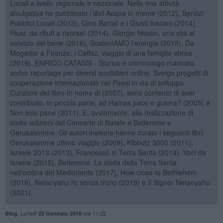
Locali a livello regionale e nazionale. Nella mia attività
divulgativa ho pubblicato i libri Acqua in mente (2012), Servizi
Pubblici Locali (2013), Gino Bartali e i Giusti toscani (2014),
Riusi: da rifiuti a risorse! (2014), Giorgio Nissim, una vita al
servizio del bene (2016), SosteniAMO l'energia (2018), Da
Mogador a Firenze: i Caffaz, viaggio di una famiglia ebrea
(2019). ENRICO CATASSI - Storico e criminologo mancato,
scrivo reportage per diversi quotidiani online. Svolgo progetti di
cooperazione internazionale nei Paesi in via di sviluppo.
Curatore del libro In nome di (2007), sono contento di aver
contribuito, in piccola parte, ad Hamas pace o guerra? (2005) e
Non solo pane (2011). E, ovviamente, alla realizzazione di
molte edizioni del Concerto di Natale a Betlemme e
Gerusalemme. Gli autori insieme hanno curato i seguenti libri:
Gerusalemme ultimo viaggio (2009), Kibbutz 3000 (2011),
Israele 2013 (2013), Francesco in Terra Santa (2014). Voci da
Israele (2015), Betlemme. La stella della Terra Santa
nell'ombra del Medioriente (2017), How close to Bethlehem
(2018), Netanyahu re senza trono (2019) e Il Signor Netanyahu
(2021).
,
Lunedì
ore 11:22
Blog
22 Gennaio 2018