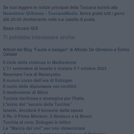
Se vuoi leggere le notizie principali della Toscana iscriviti alla
Newsletter QUInews - ToscanaMedia.
Arriva gratis tutti i giorni
alle 20:00 direttamente nella tua casella di posta.
Basta cliccare
QUI
Ti potrebbe interessare anche:
Articoli dal Blog “Fauda e balagan” di Alfredo De Girolamo e Enrico
Catassi
Il ciclo della violenza in Medioriente
L'11 settembre di Israele è iniziato il 7 ottobre 2023
Resettare l’era di Netanyahu
​Il nuovo corso dell’era di Erdogan
Il ruolo delle diplomazie nei conflitti
Il medioriente di Silvio
Tunisia rischiosa e strategica per l'Italia
L'inizio del “secolo della Turchia”
Israele, deciderà il borsone della spesa
Il Re, il Primo Ministro, il Sindaco e la Brexit
Turchia al voto, Erdogan in bilico
La "Marcia dei vivi" per non dimenticare
A maggio le urne decideranno il futuro di Erdoğan