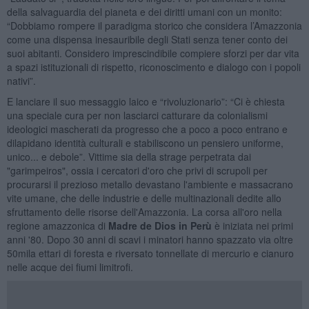
della salvaguardia del pianeta e dei diritti umani con un monito:
“Dobbiamo rompere il paradigma storico che considera l’Amazzonia
come una dispensa inesauribile degli Stati senza tener conto dei
suoi abitanti. Considero imprescindibile compiere sforzi per dar vita
a spazi istituzionali di rispetto, riconoscimento e dialogo con i popoli
nativi”.
E lanciare il suo messaggio laico e “rivoluzionario”: “Ci è chiesta
una speciale cura per non lasciarci catturare da colonialismi
ideologici mascherati da progresso che a poco a poco entrano e
dilapidano identità culturali e stabiliscono un pensiero uniforme,
unico... e debole”. Vittime sia della strage perpetrata dai
"garimpeiros", ossia i cercatori d'oro che privi di scrupoli per
procurarsi il prezioso metallo devastano l'ambiente e massacrano
vite umane, che delle industrie e delle multinazionali dedite allo
sfruttamento delle risorse dell'Amazzonia. La corsa all'oro nella
regione amazzonica di
Madre de Dios in Perù
è iniziata nei primi
anni '80. Dopo 30 anni di scavi i minatori hanno spazzato via oltre
50mila ettari di foresta e riversato tonnellate di mercurio e cianuro
nelle acque dei fiumi limitrofi.