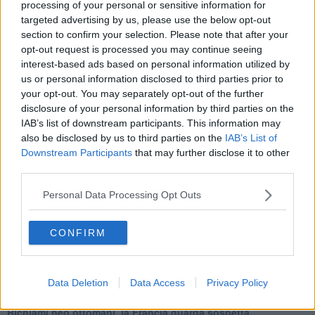
Cipro, un ponte dove si mischiano le culture
processing of your personal or sensitive information for
Una vigilia di Natale per un nuovo Rais
targeted advertising by us, please use the below opt-out
La questione israelo-palestinese ignorata dal G20
section to confirm your selection. Please note that after your
Erdogan continua a sfidare l'Occidente
opt-out request is processed you may continue seeing
Libano, collasso economico e guerra civile
interest-based ads based on personal information utilized by
Johnson, da Trump a Biden alla Brexit
us or personal information disclosed to third parties prior to
L'AUKUS e il Quad
your opt-out. You may separately opt-out of the further
Biden, primo presidente USA non in guerra
disclosure of your personal information by third parties on the
Papa Bergoglio vedrà Viktor Orbán
IAB’s list of downstream participants. This information may
Bennet, un giorno in attesa di Biden
also be disclosed by us to third parties on the
IAB’s List of
Il ritorno dei talebani
Downstream Participants
that may further disclose it to other
​La lenta agonia del Libano
third parties.
Sudafrica, è allarme alimentare
Usa di nuovo al centro della geopolitica internazionale
Personal Data Processing Opt Outs
L’appuntamento di Israele con il cambiamento
La farsa delle elezioni in Siria
In Medioriente non ci sono favole, solo realtà
CONFIRM
Biden chiama ma Netanyahu non risponde
Niente di nuovo in Medioriente
La forza di Boris Johnson
Data Deletion
Data Access
Privacy Policy
Biden nuovo alleato armeno contro la Turchia
Mar Mediterraneo cimitero silente
Richiami neo ottomani, la Francia guarda sospetta