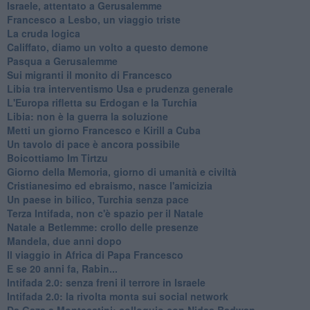
Israele, attentato a Gerusalemme
Francesco a Lesbo, un viaggio triste
La cruda logica
Califfato, diamo un volto a questo demone
Pasqua a Gerusalemme
Sui migranti il monito di Francesco
Libia tra interventismo Usa e prudenza generale
L'Europa rifletta su Erdogan e la Turchia
Libia: non è la guerra la soluzione
Metti un giorno Francesco e Kirill a Cuba
Un tavolo di pace è ancora possibile
Boicottiamo Im Tirtzu
Giorno della Memoria, giorno di umanità e civiltà
Cristianesimo ed ebraismo, nasce l'amicizia
Un paese in bilico, Turchia senza pace
Terza Intifada, non c'è spazio per il Natale
Natale a Betlemme: crollo delle presenze
Mandela, due anni dopo
Il viaggio in Africa di Papa Francesco
E se 20 anni fa, Rabin...
Intifada 2.0: senza freni il terrore in Israele
Intifada 2.0: la rivolta monta sui social network
Da Gaza a Montecatini: colloquio con Nidaa Badwan