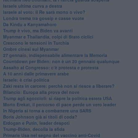
Israele ultima curva a destra
Israele al voto: il Re sarà morto o vivo?
Londra trema tra gossip e casse vuote
Da Kindu a Kanyamahoro
Trump è vivo, ma Biden va avanti
Myanmar e Thailandia, colpi di Stato ciclici
Crescono le tensioni in Turchia
Ombre cinesi sul Myanmar
27 gennaio, indispensabile alimentare la Memoria
Countdown per Biden: non è un 20 gennaio qualunque
Assalto al Congresso: c’è protesta e protesta
A 10 anni dalle primavere arabe
Israele: è crisi politica
Zaki resta in carcere: perchè non si riesce a liberare?
Bilancio: Europa alla prova del nove
Trump agli sgoccioli: si riapre la politica estera USA
Morto Erekat, il percorso di pace perde un vero leader
In Nigeria si torna a combattere una SARS
Boris Johnson già ai titoli di coda?
Erdogan e Putin, leader despoti
Trump-Biden, decolla la sfida
Primarie Usa nel segno del vaccino anti-Covid