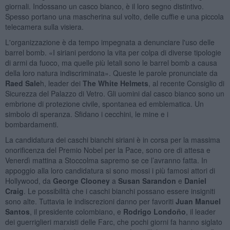
giornali. Indossano un casco bianco, è il loro segno distintivo.
Spesso portano una mascherina sul volto, delle cuffie e una piccola
telecamera sulla visiera.
L'organizzazione è da tempo impegnata a denunciare l'uso delle
barrel bomb. «I siriani perdono la vita per colpa di diverse tipologie
di armi da fuoco, ma quelle più letali sono le barrel bomb a causa
della loro natura indiscriminata». Queste le parole pronunciate da
Raed Sale
h, leader dei
The White Helmets
, al recente Consiglio di
Sicurezza del Palazzo di Vetro. Gli uomini dal casco bianco sono un
embrione di protezione civile, spontanea ed emblematica. Un
simbolo di speranza. Sfidano i cecchini, le mine e i
bombardamenti.
La candidatura dei caschi bianchi siriani è in corsa per la massima
onorificenza del Premio Nobel per la Pace, sono ore di attesa e
Venerdì mattina a Stoccolma sapremo se ce l’avranno fatta. In
appoggio alla loro candidatura si sono mossi i più famosi attori di
Hollywood, da
George Clooney
a
Susan Sarandon
e
Daniel
Craig
. Le possibilità che i caschi bianchi possano essere insigniti
sono alte. Tuttavia le indiscrezioni danno per favoriti
Juan Manuel
Santos
, il presidente colombiano, e
Rodrigo Londoño
, il leader
dei guerriglieri marxisti delle Farc, che pochi giorni fa hanno siglato