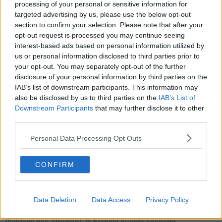
Cipro, un ponte dove si mischiano le culture
processing of your personal or sensitive information for
Una vigilia di Natale per un nuovo Rais
targeted advertising by us, please use the below opt-out
La questione israelo-palestinese ignorata dal G20
section to confirm your selection. Please note that after your
Erdogan continua a sfidare l'Occidente
opt-out request is processed you may continue seeing
Libano, collasso economico e guerra civile
interest-based ads based on personal information utilized by
Johnson, da Trump a Biden alla Brexit
us or personal information disclosed to third parties prior to
L'AUKUS e il Quad
your opt-out. You may separately opt-out of the further
Biden, primo presidente USA non in guerra
disclosure of your personal information by third parties on the
Papa Bergoglio vedrà Viktor Orbán
IAB’s list of downstream participants. This information may
Bennet, un giorno in attesa di Biden
also be disclosed by us to third parties on the
IAB’s List of
Il ritorno dei talebani
Downstream Participants
that may further disclose it to other
​La lenta agonia del Libano
third parties.
Sudafrica, è allarme alimentare
Usa di nuovo al centro della geopolitica internazionale
Personal Data Processing Opt Outs
L’appuntamento di Israele con il cambiamento
La farsa delle elezioni in Siria
In Medioriente non ci sono favole, solo realtà
CONFIRM
Biden chiama ma Netanyahu non risponde
Niente di nuovo in Medioriente
La forza di Boris Johnson
Data Deletion
Data Access
Privacy Policy
Biden nuovo alleato armeno contro la Turchia
Mar Mediterraneo cimitero silente
Richiami neo ottomani, la Francia guarda sospetta