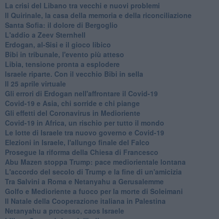
La crisi del Libano tra vecchi e nuovi problemi
Il Quirinale, la casa della memoria e della riconciliazione
Santa Sofia: il dolore di Bergoglio
L'addio a ​Zeev Sternhell
Erdogan, al-Sisi e il gioco libico
Bibi in tribunale, l'evento più atteso
Libia, tensione pronta a esplodere
Israele riparte. Con il vecchio Bibi in sella
Il 25 aprile virtuale
Gli errori di Erdogan nell'affrontare il Covid-19
Covid-19 e Asia, chi sorride e chi piange
Gli effetti del Coronavirus in Medioriente
Covid-19 in Africa, un rischio per tutto il mondo
Le lotte di Israele tra nuovo governo e Covid-19
Elezioni in Israele, l'allungo finale del Falco
Prosegue la riforma della Chiesa di Francesco
Abu Mazen stoppa Trump: pace mediorientale lontana
L'accordo del secolo di Trump e la fine di un'amicizia
Tra Salvini a Roma e Netanyahu a Gerusalemme
Golfo e Medioriente a fuoco per la morte di Soleimani
Il Natale della Cooperazione italiana in Palestina
Netanyahu a processo, caos Israele