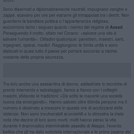
Sono disarmati e diplomaticamente neutrali, impugnano vanghe e
zappe, scavano per ore per estrarre gli intrappolati tra i detriti. Non
guardano la bandiera politica o l'appartenenza religiosa,
soccorrono tanto i seguaci quanto i nemici del regime di
Assad
.
Perseguendo il motto, citato nel Corano: «salvare una vita è
salvare l'umanità». Cittadini qualunque: panettieri, maestri, sarti,
ingegneri, operai, medici. Raggiungono le 3mila unità e sono
dislocati in quasi tutto il paese per portare soccorso a rischio
costante della propria sicurezza.
Tra loro anche una sessantina di donne, addestrate in tecniche di
pronto intervento e salvataggio, fianco a fianco con i colleghi
maschi, sfidando le tradizioni: «Da sotto le macerie una società
nuova sta emergendo». Hanno salvato oltre 60mila persone ma il
numero è destinato a crescere in queste ore di acutizzarsi delle
violenze. Non sono invulnerabili ai proiettili e lo dimostra la triste
nota che decine di loro sono morti, molti hanno perso la vita
durante il drammatico interminabile assedio di Aleppo, l'evento
bellico che gli ha dato notorietà internazionale e le prime pagine dei