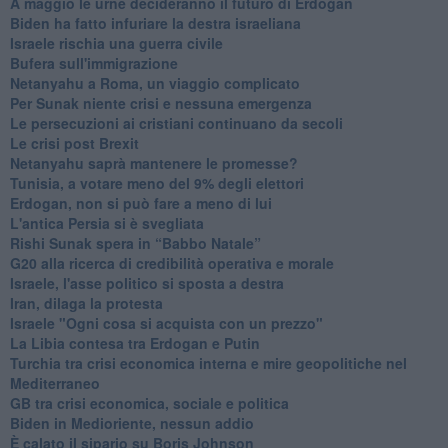
A maggio le urne decideranno il futuro di Erdoğan
Biden ha fatto infuriare la destra israeliana
Israele rischia una guerra civile
Bufera sull'immigrazione
Netanyahu a Roma, un viaggio complicato
Per Sunak niente crisi e nessuna emergenza
Le persecuzioni ai cristiani continuano da secoli
Le crisi post Brexit
Netanyahu saprà mantenere le promesse?
Tunisia, a votare meno del 9% degli elettori
Erdogan, non si può fare a meno di lui
L'antica Persia si è svegliata
Rishi Sunak spera in “Babbo Natale”
G20 alla ricerca di credibilità operativa e morale
Israele, l'asse politico si sposta a destra
Iran, dilaga la protesta
Israele "Ogni cosa si acquista con un prezzo"
La Libia contesa tra Erdogan e Putin
Turchia tra crisi economica interna e mire geopolitiche nel
Mediterraneo
GB tra crisi economica, sociale e politica
Biden in Medioriente, nessun addio
È calato il sipario su Boris Johnson