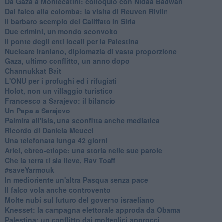
Da Gaza a Montecatini: colloquio con Nidaa Badwan
Dal falco alla colomba: la visita di Reuven Rivlin
Il barbaro scempio del Califfato in Siria
Due crimini, un mondo sconvolto
Il ponte degli enti locali per la Palestina
Nucleare iraniano, diplomazia di vasta proporzione
Gaza, ultimo conflitto, un anno dopo
Channukkat Bait
L'ONU per i profughi ed i rifugiati
Holot, non un villaggio turistico
Francesco a Sarajevo: il bilancio
Un Papa a Sarajevo
Palmira all'Isis, una sconfitta anche mediatica
Ricordo di Daniela Meucci
​Una telefonata lunga 42 giorni
​Ariel, ebreo-etiope: una storia nelle sue parole
Che la terra ti sia lieve, Rav Toaff
​#saveYarmouk
​In medioriente un'altra Pasqua senza pace
​Il falco vola anche controvento
Molte nubi sul futuro del governo israeliano
Knesset: la campagna elettorale approda da Obama
Palestina: un conflitto dai molteplici approcci