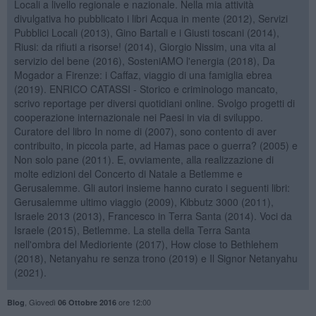
Locali a livello regionale e nazionale. Nella mia attività
divulgativa ho pubblicato i libri Acqua in mente (2012), Servizi
Pubblici Locali (2013), Gino Bartali e i Giusti toscani (2014),
Riusi: da rifiuti a risorse! (2014), Giorgio Nissim, una vita al
servizio del bene (2016), SosteniAMO l'energia (2018), Da
Mogador a Firenze: i Caffaz, viaggio di una famiglia ebrea
(2019). ENRICO CATASSI - Storico e criminologo mancato,
scrivo reportage per diversi quotidiani online. Svolgo progetti di
cooperazione internazionale nei Paesi in via di sviluppo.
Curatore del libro In nome di (2007), sono contento di aver
contribuito, in piccola parte, ad Hamas pace o guerra? (2005) e
Non solo pane (2011). E, ovviamente, alla realizzazione di
molte edizioni del Concerto di Natale a Betlemme e
Gerusalemme. Gli autori insieme hanno curato i seguenti libri:
Gerusalemme ultimo viaggio (2009), Kibbutz 3000 (2011),
Israele 2013 (2013), Francesco in Terra Santa (2014). Voci da
Israele (2015), Betlemme. La stella della Terra Santa
nell'ombra del Medioriente (2017), How close to Bethlehem
(2018), Netanyahu re senza trono (2019) e Il Signor Netanyahu
(2021).
,
Giovedì
ore 12:00
Blog
06 Ottobre 2016