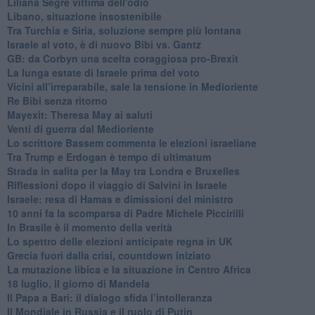
Liliana Segre vittima dell'odio
Libano, situazione insostenibile
Tra Turchia e Siria, soluzione sempre più lontana
Israele al voto, è di nuovo Bibi vs. Gantz
GB: da Corbyn una scelta coraggiosa pro-Brexit
La lunga estate di Israele prima del voto
Vicini all’irreparabile, sale la tensione in Medioriente
Re Bibi senza ritorno
Mayexit: Theresa May ai saluti
Venti di guerra dal Medioriente
Lo scrittore Bassem commenta le elezioni israeliane
Tra Trump e Erdogan è tempo di ultimatum
Strada in salita per la May tra Londra e Bruxelles
Riflessioni dopo il viaggio di Salvini in Israele
Israele: resa di Hamas e dimissioni del ministro
10 anni fa la scomparsa di Padre Michele Piccirilli
In Brasile è il momento della verità
Lo spettro delle elezioni anticipate regna in UK
Grecia fuori dalla crisi, countdown iniziato
La mutazione libica e la situazione in Centro Africa
18 luglio, il giorno di Mandela
Il Papa a Bari: il dialogo sfida l’intolleranza
Il Mondiale in Russia e il ruolo di Putin