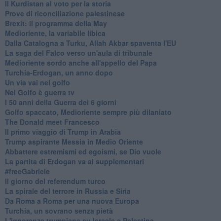
Il Kurdistan al voto per la storia
Prove di riconciliazione palestinese
Brexit: il programma della May
Medioriente, la variabile libica
Dalla Catalogna a Turku, Allah Akbar spaventa l'EU
La saga del Falco verso un'aula di tribunale
Medioriente sordo anche all'appello del Papa
Turchia-Erdogan, un anno dopo
Un via vai nel golfo
Nel Golfo è guerra tv
I 50 anni della Guerra dei 6 giorni
Golfo spaccato, Medioriente sempre più dilaniato
The Donald meet Francesco
Il primo viaggio di Trump in Arabia
Trump aspirante Messia in Medio Oriente
Abbattere estremismi ed egoismi, se Dio vuole
La partita di Erdogan va ai supplementari
#freeGabriele
Il giorno del referendum turco
La spirale del terrore in Russia e Siria
Da Roma a Roma per una nuova Europa
Turchia, un sovrano senza pietà
L'ignoranza trumpiana su Israele e Palestina