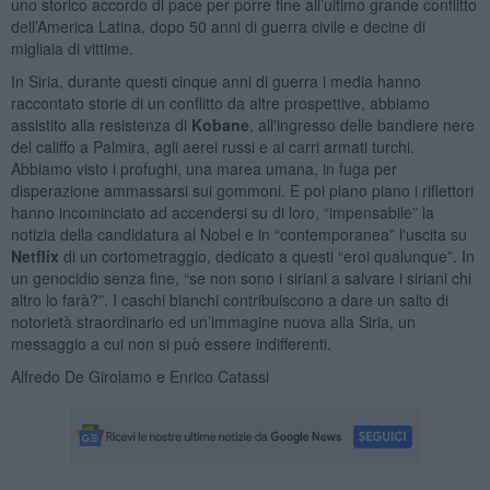
uno storico accordo di pace per porre fine all’ultimo grande conflitto
dell’America Latina, dopo 50 anni di guerra civile e decine di
migliaia di vittime.
In Siria, durante questi cinque anni di guerra i media hanno
raccontato storie di un conflitto da altre prospettive, abbiamo
assistito alla resistenza di
Kobane
, all'ingresso delle bandiere nere
del califfo a Palmira, agli aerei russi e ai carri armati turchi.
Abbiamo visto i profughi, una marea umana, in fuga per
disperazione ammassarsi sui gommoni. E poi piano piano i riflettori
hanno incominciato ad accendersi su di loro, “impensabile” la
notizia della candidatura al Nobel e in “contemporanea” l'uscita su
Netflix
di un cortometraggio, dedicato a questi “eroi qualunque”. In
un genocidio senza fine, “se non sono i siriani a salvare i siriani chi
altro lo farà?”. I caschi bianchi contribuiscono a dare un salto di
notorietà straordinario ed un’immagine nuova alla Siria, un
messaggio a cui non si può essere indifferenti.
Alfredo De Girolamo e Enrico Catassi