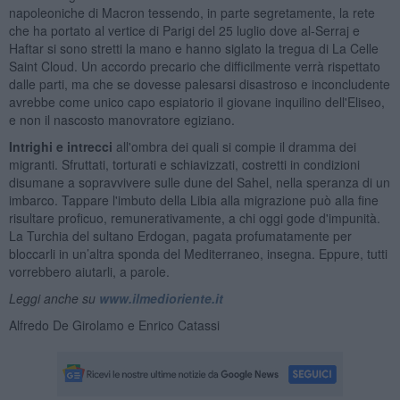
napoleoniche di Macron tessendo, in parte segretamente, la rete
che ha portato al vertice di Parigi del 25 luglio dove al-Serraj e
Haftar si sono stretti la mano e hanno siglato la tregua di La Celle
Saint Cloud. Un accordo precario che difficilmente verrà rispettato
dalle parti, ma che se dovesse palesarsi disastroso e inconcludente
avrebbe come unico capo espiatorio il giovane inquilino dell'Eliseo,
e non il nascosto manovratore egiziano.
Intrighi e intrecci
all'ombra dei quali si compie il dramma dei
migranti. Sfruttati, torturati e schiavizzati, costretti in condizioni
disumane a sopravvivere sulle dune del Sahel, nella speranza di un
imbarco. Tappare l'imbuto della Libia alla migrazione può alla fine
risultare proficuo, remunerativamente, a chi oggi gode d'impunità.
La Turchia del sultano Erdogan, pagata profumatamente per
bloccarli in un’altra sponda del Mediterraneo, insegna. Eppure, tutti
vorrebbero aiutarli, a parole.
Leggi anche su
www.ilmedioriente.it
Alfredo De Girolamo e Enrico Catassi