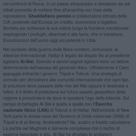
nei confronti di Roma, in un paese attraversato e devastato da odi
tribali promette di mettere fine all'anarchia con l'uso della
repressione.
Gheddafiano pentito
e collaboratore stimato della
CIA, pretende dall'Europa un credito, economico e logistico,
illimitato per schierare la sua milizia lungo la frontiera meridionale:
respingendo i profughi, disarmati e alla fame, che vi transitano.
Elucubrazioni dell'uomo oggi più potente in Libia.
Nel contesto della guerra civile libica contano, comunque, le
alleanze internazionali. Haftar è legato da doppio filo al presidente
egiziano
Al-Sisi
. Esercito e servizi segreti egiziani sono un fattore
determinante dell'ascesa del generale libico. Ufficialmente il Cairo
appoggia entrambi i governi: Tripoli e Tobruk. Una strategia di
comodo per dimostrare alla comunità internazionale che ogni tipo
di soluzione deve passare dalle rive del Nilo oppure è destinata a
fallire: è il diritto di prelazione sul futuro assetto geopolitico della
regione a prescindere da dove si sposterà l'ago della bilancia. Sul
campo di battaglia Al-Sisi è spalla a spalla con
l’Esercito
nazionale libico (LNA)
di Tobruk e di Haftar. Nell'emiciclo di New
York parla la stessa voce del Governo di Unità nazionale (GNA) di
Tripoli e di al-Serraj. Ambivalente? No, scaltro e freddo calcolatore.
La partita nel Maghreb è talmente complessa che il rischio di
esserne fagocitato è alto. Al-Sisi ha sfruttato le ambizioni