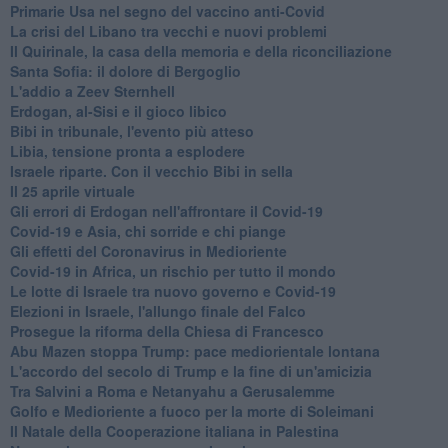
Primarie Usa nel segno del vaccino anti-Covid
La crisi del Libano tra vecchi e nuovi problemi
Il Quirinale, la casa della memoria e della riconciliazione
Santa Sofia: il dolore di Bergoglio
L'addio a ​Zeev Sternhell
Erdogan, al-Sisi e il gioco libico
Bibi in tribunale, l'evento più atteso
Libia, tensione pronta a esplodere
Israele riparte. Con il vecchio Bibi in sella
Il 25 aprile virtuale
Gli errori di Erdogan nell'affrontare il Covid-19
Covid-19 e Asia, chi sorride e chi piange
Gli effetti del Coronavirus in Medioriente
Covid-19 in Africa, un rischio per tutto il mondo
Le lotte di Israele tra nuovo governo e Covid-19
Elezioni in Israele, l'allungo finale del Falco
Prosegue la riforma della Chiesa di Francesco
Abu Mazen stoppa Trump: pace mediorientale lontana
L'accordo del secolo di Trump e la fine di un'amicizia
Tra Salvini a Roma e Netanyahu a Gerusalemme
Golfo e Medioriente a fuoco per la morte di Soleimani
Il Natale della Cooperazione italiana in Palestina