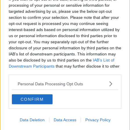
La questione Ucraina
processing of your personal or sensitive information for
Cipro, un ponte dove si mischiano le culture
targeted advertising by us, please use the below opt-out
Una vigilia di Natale per un nuovo Rais
section to confirm your selection. Please note that after your
La questione israelo-palestinese ignorata dal G20
opt-out request is processed you may continue seeing
Erdogan continua a sfidare l'Occidente
interest-based ads based on personal information utilized by
Libano, collasso economico e guerra civile
us or personal information disclosed to third parties prior to
Johnson, da Trump a Biden alla Brexit
your opt-out. You may separately opt-out of the further
L'AUKUS e il Quad
Biden, primo presidente USA non in guerra
disclosure of your personal information by third parties on the
Papa Bergoglio vedrà Viktor Orbán
IAB’s list of downstream participants. This information may
Bennet, un giorno in attesa di Biden
also be disclosed by us to third parties on the
IAB’s List of
Il ritorno dei talebani
Downstream Participants
that may further disclose it to other
​La lenta agonia del Libano
third parties.
Sudafrica, è allarme alimentare
Usa di nuovo al centro della geopolitica internazionale
Personal Data Processing Opt Outs
L’appuntamento di Israele con il cambiamento
La farsa delle elezioni in Siria
CONFIRM
In Medioriente non ci sono favole, solo realtà
Biden chiama ma Netanyahu non risponde
Niente di nuovo in Medioriente
La forza di Boris Johnson
Data Deletion
Data Access
Privacy Policy
Biden nuovo alleato armeno contro la Turchia
Mar Mediterraneo cimitero silente