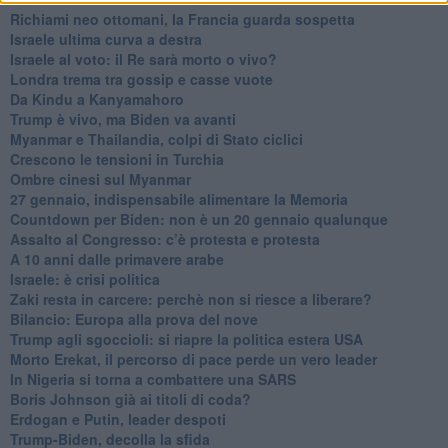
Richiami neo ottomani, la Francia guarda sospetta
Israele ultima curva a destra
Israele al voto: il Re sarà morto o vivo?
Londra trema tra gossip e casse vuote
Da Kindu a Kanyamahoro
Trump è vivo, ma Biden va avanti
Myanmar e Thailandia, colpi di Stato ciclici
Crescono le tensioni in Turchia
Ombre cinesi sul Myanmar
27 gennaio, indispensabile alimentare la Memoria
Countdown per Biden: non è un 20 gennaio qualunque
Assalto al Congresso: c’è protesta e protesta
A 10 anni dalle primavere arabe
Israele: è crisi politica
Zaki resta in carcere: perchè non si riesce a liberare?
Bilancio: Europa alla prova del nove
Trump agli sgoccioli: si riapre la politica estera USA
Morto Erekat, il percorso di pace perde un vero leader
In Nigeria si torna a combattere una SARS
Boris Johnson già ai titoli di coda?
Erdogan e Putin, leader despoti
Trump-Biden, decolla la sfida