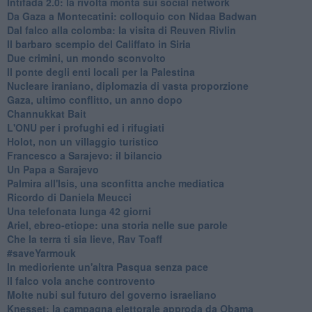
Intifada 2.0: la rivolta monta sui social network
Da Gaza a Montecatini: colloquio con Nidaa Badwan
Dal falco alla colomba: la visita di Reuven Rivlin
Il barbaro scempio del Califfato in Siria
Due crimini, un mondo sconvolto
Il ponte degli enti locali per la Palestina
Nucleare iraniano, diplomazia di vasta proporzione
Gaza, ultimo conflitto, un anno dopo
Channukkat Bait
L'ONU per i profughi ed i rifugiati
Holot, non un villaggio turistico
Francesco a Sarajevo: il bilancio
Un Papa a Sarajevo
Palmira all'Isis, una sconfitta anche mediatica
Ricordo di Daniela Meucci
​Una telefonata lunga 42 giorni
​Ariel, ebreo-etiope: una storia nelle sue parole
Che la terra ti sia lieve, Rav Toaff
​#saveYarmouk
​In medioriente un'altra Pasqua senza pace
​Il falco vola anche controvento
Molte nubi sul futuro del governo israeliano
Knesset: la campagna elettorale approda da Obama