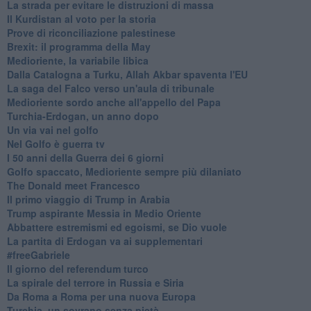
La strada per evitare le distruzioni di massa
Il Kurdistan al voto per la storia
Prove di riconciliazione palestinese
Brexit: il programma della May
Medioriente, la variabile libica
Dalla Catalogna a Turku, Allah Akbar spaventa l'EU
La saga del Falco verso un'aula di tribunale
Medioriente sordo anche all'appello del Papa
Turchia-Erdogan, un anno dopo
Un via vai nel golfo
Nel Golfo è guerra tv
I 50 anni della Guerra dei 6 giorni
Golfo spaccato, Medioriente sempre più dilaniato
The Donald meet Francesco
Il primo viaggio di Trump in Arabia
Trump aspirante Messia in Medio Oriente
Abbattere estremismi ed egoismi, se Dio vuole
La partita di Erdogan va ai supplementari
#freeGabriele
Il giorno del referendum turco
La spirale del terrore in Russia e Siria
Da Roma a Roma per una nuova Europa
Turchia, un sovrano senza pietà