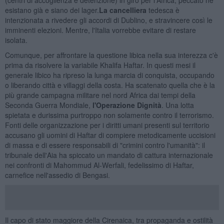
esistano già e siano dei lager.
La cancelliera
tedesca è
intenzionata a rivedere gli accordi di Dublino, e stravincere così le
imminenti elezioni. Mentre, l'Italia vorrebbe evitare di restare
isolata.
Comunque, per affrontare la questione libica nella sua interezza c'è
prima da risolvere la variabile Khalifa Haftar. In questi mesi il
generale libico ha ripreso la lunga marcia di conquista, occupando
o liberando città e villaggi della costa. Ha scatenato quella che è la
più grande campagna militare nel nord Africa dai tempi della
Seconda Guerra Mondiale,
l'Operazione Dignità
. Una lotta
spietata e durissima purtroppo non solamente contro il terrorismo.
Fonti delle organizzazione per i diritti umani presenti sul territorio
accusano gli uomini di Haftar di compiere metodicamente uccisioni
di massa e di essere responsabili di "crimini contro l'umanità": il
tribunale dell'Aia ha spiccato un mandato di cattura internazionale
nei confronti di Mahommud Al-Werfali, fedelissimo di Haftar,
carnefice nell'assedio di Bengasi.
Il capo di stato maggiore della Cirenaica, tra propaganda e ostilità