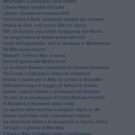
Netanyahu a processo, caos Israele
Liliana Segre vittima dell'odio
Libano, situazione insostenibile
Tra Turchia e Siria, soluzione sempre più lontana
Israele al voto, è di nuovo Bibi vs. Gantz
GB: da Corbyn una scelta coraggiosa pro-Brexit
La lunga estate di Israele prima del voto
Vicini all’irreparabile, sale la tensione in Medioriente
Re Bibi senza ritorno
Mayexit: Theresa May ai saluti
Venti di guerra dal Medioriente
Lo scrittore Bassem commenta le elezioni israeliane
Tra Trump e Erdogan è tempo di ultimatum
Strada in salita per la May tra Londra e Bruxelles
Riflessioni dopo il viaggio di Salvini in Israele
Israele: resa di Hamas e dimissioni del ministro
10 anni fa la scomparsa di Padre Michele Piccirilli
In Brasile è il momento della verità
Lo spettro delle elezioni anticipate regna in UK
Grecia fuori dalla crisi, countdown iniziato
La mutazione libica e la situazione in Centro Africa
18 luglio, il giorno di Mandela
Il Papa a Bari: il dialogo sfida l’intolleranza