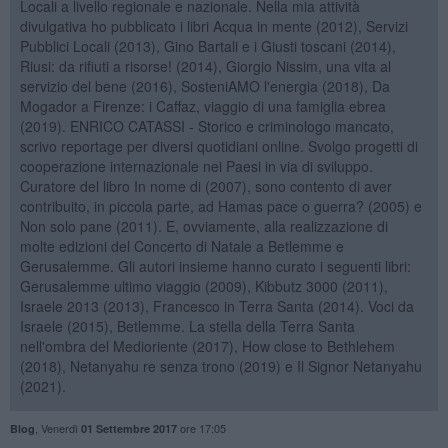
Locali a livello regionale e nazionale. Nella mia attività
divulgativa ho pubblicato i libri Acqua in mente (2012), Servizi
Pubblici Locali (2013), Gino Bartali e i Giusti toscani (2014),
Riusi: da rifiuti a risorse! (2014), Giorgio Nissim, una vita al
servizio del bene (2016), SosteniAMO l'energia (2018), Da
Mogador a Firenze: i Caffaz, viaggio di una famiglia ebrea
(2019). ENRICO CATASSI - Storico e criminologo mancato,
scrivo reportage per diversi quotidiani online. Svolgo progetti di
cooperazione internazionale nei Paesi in via di sviluppo.
Curatore del libro In nome di (2007), sono contento di aver
contribuito, in piccola parte, ad Hamas pace o guerra? (2005) e
Non solo pane (2011). E, ovviamente, alla realizzazione di
molte edizioni del Concerto di Natale a Betlemme e
Gerusalemme. Gli autori insieme hanno curato i seguenti libri:
Gerusalemme ultimo viaggio (2009), Kibbutz 3000 (2011),
Israele 2013 (2013), Francesco in Terra Santa (2014). Voci da
Israele (2015), Betlemme. La stella della Terra Santa
nell'ombra del Medioriente (2017), How close to Bethlehem
(2018), Netanyahu re senza trono (2019) e Il Signor Netanyahu
(2021).
,
Venerdì
ore 17:05
Blog
01 Settembre 2017