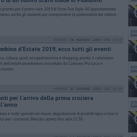
ro di un nuovo scafo made in Piombino
o pronto per il primo varo 2019 di Sicmi Sea Style. All'appuntamento
aranno anche gli studenti per comprendere le potenzialità del settore
VENERDÌ
24 MAGGIO 2019
ORE 10:19
mbino d'Estate 2019, ecco tutti gli eventi
ca, cultura, sport, enogastronomia e shopping, pronto il calendario
ti dell'estate piombinese concertato da Comune, Pro Loco e
ciazioni
VENERDÌ
07 GIUGNO 2019
ORE 14:30
nti per l'arrivo della prima crociera
ll'anno
ture e visite speciali nei musei, degustazione di prodotti tipici e tour in
ino per i croceristi. Mercato aperto fino alle 15,30