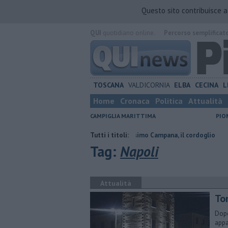
Questo sito contribuisce 
QUI
quotidiano online.
Percorso semplificat
TOSCANA
VALDICORNIA
ELBA
CECINA
L
Home
Cronaca
Politica
Attualità
CAMPIGLIA MARITTIMA
PIO
ti
Addio al dottor Massimo Campana, il cordoglio
Tutti i titoli:
Noleggio e pes
Tag:
Napoli
Attualità
Tor
Dopo
appa