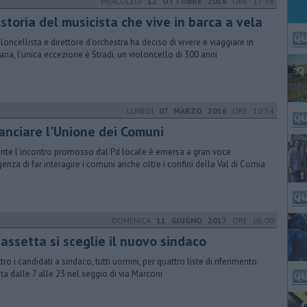
MERCOLEDÌ
12 OTTOBRE 2016
ORE 17:38
storia del musicista che vive in barca a vela
ioloncellista e direttore d'orchestra ha deciso di vivere e viaggiare in
taria, l'unica eccezione è Stradi, un violoncello di 300 anni
LUNEDÌ
07 MARZO 2016
ORE 10:54
lanciare l'Unione dei Comuni
nte l'incontro promosso dal Pd locale è emersa a gran voce
igenza di far interagire i comuni anche oltre i confini della Val di Cornia
DOMENICA
11 GIUGNO 2017
ORE 06:00
assetta si sceglie il nuovo sindaco
ro i candidati a sindaco, tutti uomini, per quattro liste di riferimento.
ota dalle 7 alle 23 nel seggio di via Marconi