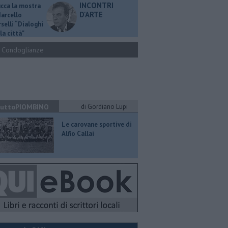
INCONTRI
ucca la mostra
D'ARTE
Marcello
selli “Dialoghi
la città"
Condoglianze
uttoPIOMBINO
di Gordiano Lupi
​Le carovane sportive di
Alfio Callai