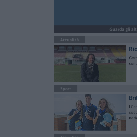
Attualità
Ri
Gord
conq
Sport
Bri
I Ca
sodd
nazi