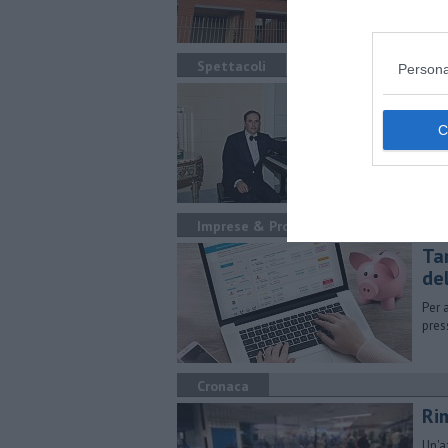
acco
Spettacoli
Persona
​M
Dome
si e
Imprese & Professioni
​Ta
de
​Per
pres
Cronaca
Rim
Un'a