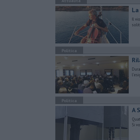
Attualità
La 
Il v
soli
Politica
Ri
Dura
l'es
Politica
A S
Quatt
Si v