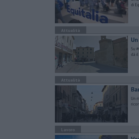
di E
Attualità
Un
Su #
dà i
Attualità
Bar
Un r
rico
Lavoro