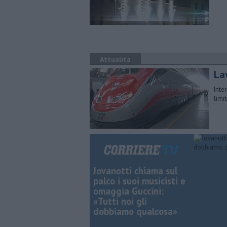
Attualità
Lav
Inter
limi
Jovanotti chiama sul
palco i suoi musicisti e
omaggia Guccini:
«Tutti noi gli
dobbiamo qualcosa»