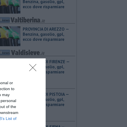
Benzina, gasolio, gpl,
ecco dove risparmiare
PROVINCIA DI AREZZO — ​
Benzina, gasolio, gpl,
ecco dove risparmiare
PROVINCIA DI FIRENZE — ​
Benzina, gasolio, gpl,
ecco dove risparmiare
sonal or
ection to
PROVINCIA DI PISTOIA — ​
ou may
Benzina, gasolio, gpl,
 personal
ecco dove risparmiare
out of the
 downstream
B’s List of
PROVINCIA DI SIENA — ​