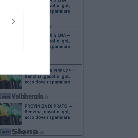
Benzina, gasolio, gpl,
ecco dove risparmiare
PROVINCIA DI SIENA — ​
Benzina, gasolio, gpl,
ecco dove risparmiare
PROVINCIA DI FIRENZE — ​
Benzina, gasolio, gpl,
ecco dove risparmiare
PROVINCIA DI PRATO — ​
Benzina, gasolio, gpl,
ecco dove risparmiare