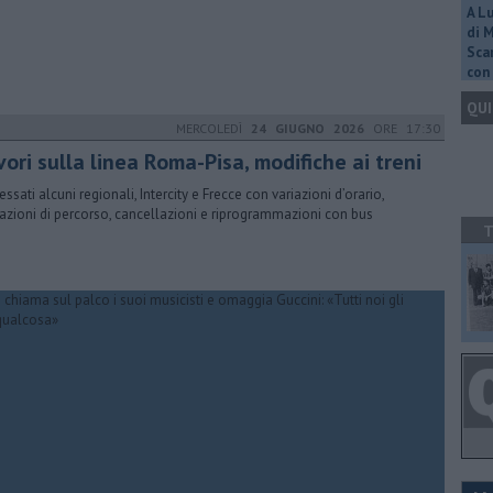
A L
di 
Scar
con 
QUI
MERCOLEDÌ
24 GIUGNO 2026
ORE 17:30
ori sulla linea Roma-Pisa, modifiche ai treni
essati alcuni regionali, Intercity e Frecce con variazioni d’orario,
tazioni di percorso, cancellazioni e riprogrammazioni con bus
T