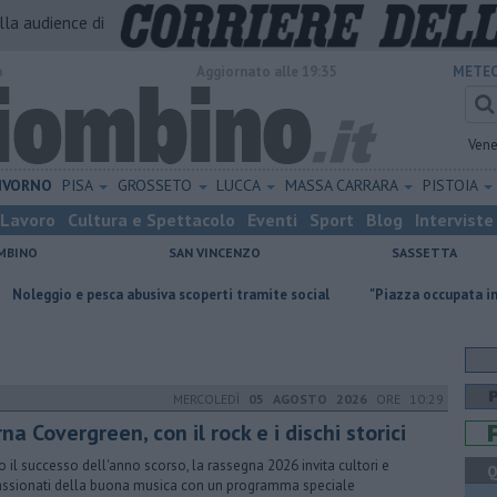
alla audience di
o
Aggiornato alle 19:35
METEO
Vene
IVORNO
PISA
GROSSETO
LUCCA
MASSA CARRARA
PISTOIA
Lavoro
Cultura e Spettacolo
Eventi
Sport
Blog
Interviste
MBINO
SAN VINCENZO
SASSETTA
ca abusiva scoperti tramite social
"Piazza occupata inutilmente per se
MERCOLEDÌ
05 AGOSTO 2026
ORE 10:29
na Covergreen, con il rock e i dischi storici
 il successo dell'anno scorso, la rassegna 2026 invita cultori e
Q
ssionati della buona musica con un programma speciale