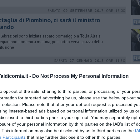
SABATO
09 SETTEMBRE 2017
ORE 18:00
taglia di Piombino, ci sarà il ministro
lando
elebrazioni sono iniziate sabato pomeriggio a Tolla Alta e
eguiranno domenica mattina, poi corteo verso piazza della
ituzione
SABATO
27 GENNAIO 2018
ORE 11:50
coop Tirreno, dopo le cessioni occhi su
gnale
ldicornia.it -
Do Not Process My Personal Information
raziella Barazzuoli dell'Unione sindacale di base a sollevare la
to opt-out of the sale, sharing to third parties, or processing of your per
ccupazione sulle possibili ricadute a Vignale dopo le cessione in
pania
formation for targeted advertising by us, please use the below opt-out s
r selection. Please note that after your opt-out request is processed y
VENERDÌ
03 NOVEMBRE 2017
ORE 15:25
eing interest-based ads based on personal information utilized by us or
disclosed to third parties prior to your opt-out. You may separately opt-
 Unicoop Tirreno si va avanti così
losure of your personal information by third parties on the IAB’s list of
la annunciata una mossa inopportuna. La cooperativa segue gli
. This information may also be disclosed by us to third parties on the
IA
ttivi del Piano industriale, ma per i sindacati non c'è rispetto degli
Participants
that may further disclose it to other third parties.