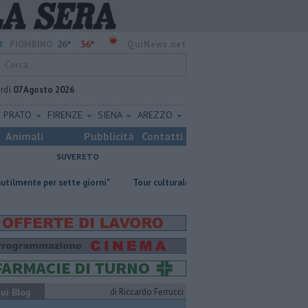
26°
36°
:
PIOMBINO
QuiNews.net
rdì
07 Agosto 2026
PRATO
FIRENZE
SIENA
AREZZO
Animali
Pubblicità
Contatti
SUVERETO
tte giorni"
Tour culturale dell'assessora regionale Manetti
Addio
ui Blog
di Riccardo Ferrucci