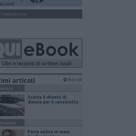
la città"
Condoglianze
imi articoli
Vedi tutti
ronaca
Scatta il divieto di
dimora per il senzatetto
ttualità
Parco eolico in mare,