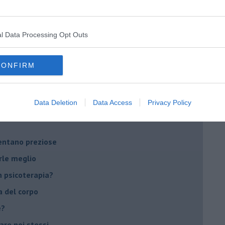
on essere madre!
l Data Processing Opt Outs
di supereroi?
 psicologia
CONFIRM
ere di dire la loro
to diventa un peso
Data Deletion
Data Access
Privacy Policy
li errori?
ventano preziose
rle meglio
 psicoterapia?
a del corpo
e?
vare noi stessi