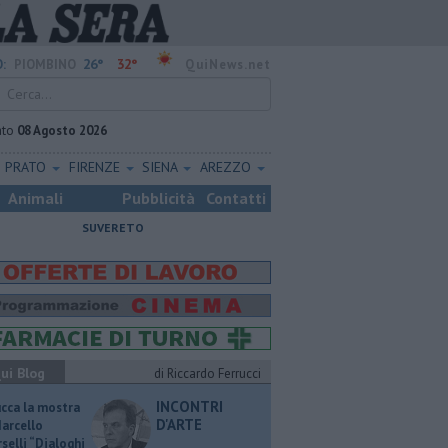
26°
32°
:
PIOMBINO
QuiNews.net
ato
08 Agosto 2026
PRATO
FIRENZE
SIENA
AREZZO
Animali
Pubblicità
Contatti
SUVERETO
ui Blog
di Riccardo Ferrucci
INCONTRI
ucca la mostra
D'ARTE
Marcello
selli “Dialoghi