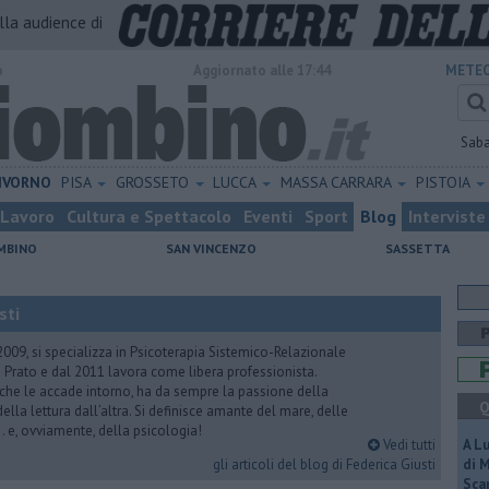
alla audience di
o
Aggiornato alle 17:44
METEO
Sab
IVORNO
PISA
GROSSETO
LUCCA
MASSA CARRARA
PISTOIA
Lavoro
Cultura e Spettacolo
Eventi
Sport
Blog
Interviste
MBINO
SAN VINCENZO
SASSETTA
sti
2009, si specializza in Psicoterapia Sistemico-Relazionale
 Prato e dal 2011 lavora come libera professionista.
 che le accade intorno, ha da sempre la passione della
Q
ella lettura dall’altra. Si definisce amante del mare, delle
 e, ovviamente, della psicologia!
Vedi tutti
A L
gli articoli del blog di Federica Giusti
di 
Scar