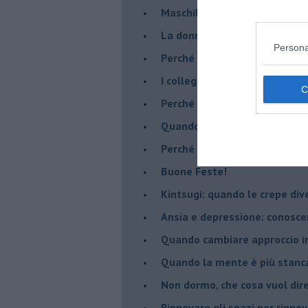
​Maschilismo inconsapevole
​La donna può scegliere di n
Persona
​Perché abbiamo così bisogno 
​I collegamenti tra filosofia e
​Perché tutti si sentono in dov
​Quando crescere troppo pres
​Perché non impariamo mai dag
​Buone Feste!
​Kintsugi: quando le crepe di
Ansia e depressione: conosce
Quando cambiare approccio in
​Quando la mente è più stanc
Non dormo, che cosa vuol dir
​Rinnovare gli spazi per rinno