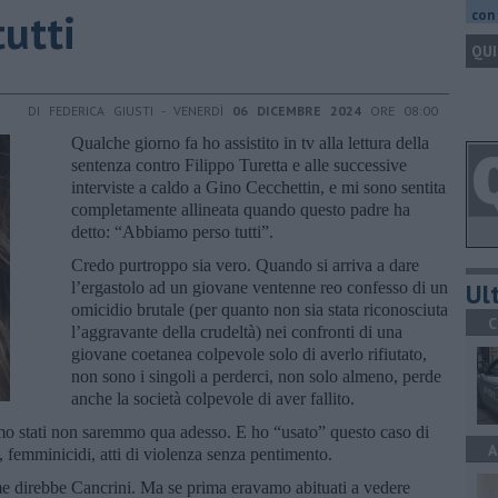
tutti
con 
QUI
DI FEDERICA GIUSTI - VENERDÌ
06 DICEMBRE 2024
ORE 08:00
Qualche giorno fa ho assistito in tv alla lettura della
sentenza contro Filippo Turetta e alle successive
interviste a caldo a Gino Cecchettin, e mi sono sentita
completamente allineata quando questo padre ha
detto: “Abbiamo perso tutti”.
Credo purtroppo sia vero. Quando si arriva a dare
Ult
l’ergastolo ad un giovane ventenne reo confesso di un
omicidio brutale (per quanto non sia stata riconosciuta
C
l’aggravante della crudeltà) nei confronti di una
giovane coetanea colpevole solo di averlo rifiutato,
non sono i singoli a perderci, non solo almeno, perde
anche la società colpevole di aver fallito.
imo stati non saremmo qua adesso. E ho “usato” questo caso di
A
di, femminicidi, atti di violenza senza pentimento.
ome direbbe Cancrini. Ma se prima eravamo abituati a vedere