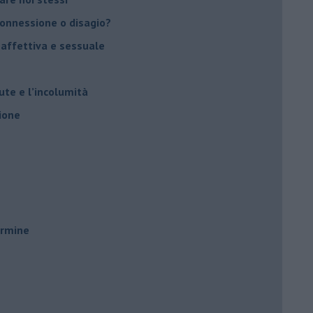
 connessione o disagio?
 affettiva e sessuale
ute e l’incolumità
ione
ermine