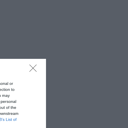
sonal or
ection to
ou may
 personal
out of the
 downstream
B’s List of