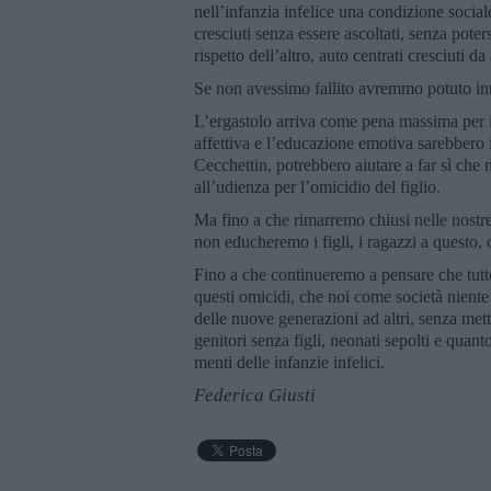
nell’infanzia infelice una condizione socia
cresciuti senza essere ascoltati, senza pot
rispetto dell’altro, auto centrati cresciuti da 
Se non avessimo fallito avremmo potuto inte
L’ergastolo arriva come pena massima per 
affettiva e l’educazione emotiva sarebber
Cecchettin, potrebbero aiutare a far sì che
all’udienza per l’omicidio del figlio.
Ma fino a che rimarremo chiusi nelle nostr
non educheremo i figli, i ragazzi a questo, c
Fino a che continueremo a pensare che tutt
questi omicidi, che noi come società nient
delle nuove generazioni ad altri, senza mette
genitori senza figli, neonati sepolti e quant
menti delle infanzie infelici.
Federica Giusti