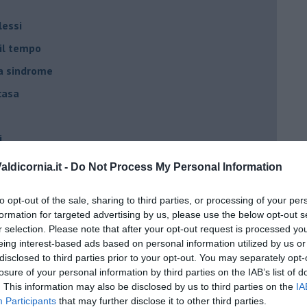
lessi
 il tempo
na sindrome
casa
i
oterapia
ldicornia.it -
Do Not Process My Personal Information
scita!
to opt-out of the sale, sharing to third parties, or processing of your per
formation for targeted advertising by us, please use the below opt-out s
t
r selection. Please note that after your opt-out request is processed y
eing interest-based ads based on personal information utilized by us or
peuta è fondamentale
disclosed to third parties prior to your opt-out. You may separately opt-
losure of your personal information by third parties on the IAB’s list of
do il tuo tempo
. This information may also be disclosed by us to third parties on the
IA
Sanremo?
Participants
that may further disclose it to other third parties.