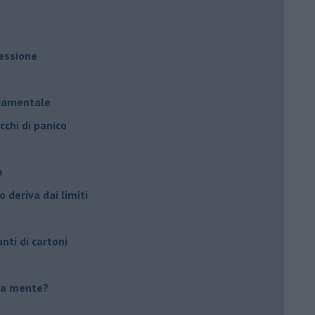
ressione
à
ndamentale
cchi di panico
e
 deriva dai limiti
anti di cartoni
tua mente?