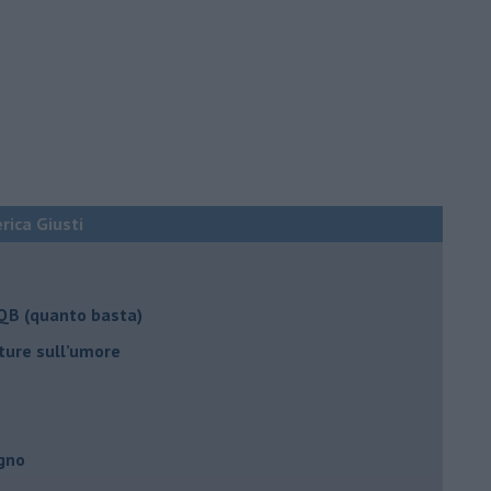
erica Giusti
 QB (quanto basta)
ture sull’umore
egno