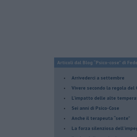
Articoli dal Blog “Psico-cose” di Fed
​Arrivederci a settembre
​Vivere secondo la regola del
​L'impatto delle alte tempera
Sei anni di Psico-Cose
​Anche il terapeuta “sente”
​La forza silenziosa dell'imp