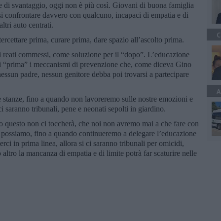
le di svantaggio, oggi non è più così. Giovani di buona famiglia
ersi confrontare davvero con qualcuno, incapaci di empatia e di
altri auto centrati.
C
rcettare prima, curare prima, dare spazio all’ascolto prima.
i reati commessi, come soluzione per il “dopo”. L’educazione
o i “prima” i meccanismi di prevenzione che, come diceva Gino
 nessun padre, nessun genitore debba poi trovarsi a partecipare
A
e stanze, fino a quando non lavoreremo sulle nostre emozioni e
i saranno tribunali, pene e neonati sepolti in giardino.
o questo non ci toccherà, che noi non avremo mai a che fare con
e possiamo, fino a quando continueremo a delegare l’educazione
rci in prima linea, allora si ci saranno tribunali per omicidi,
o altro la mancanza di empatia e di limite potrà far scaturire nelle