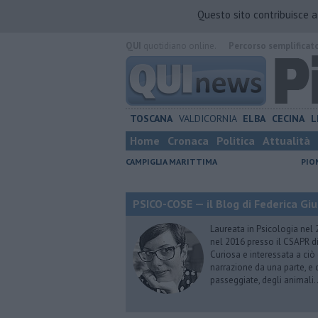
Questo sito contribuisce 
QUI
quotidiano online.
Percorso semplificat
TOSCANA
VALDICORNIA
ELBA
CECINA
L
Home
Cronaca
Politica
Attualità
CAMPIGLIA MARITTIMA
PIO
PSICO-COSE — il Blog di Federica Giu
Laureata in Psicologia nel 
nel 2016 presso il CSAPR di
Curiosa e interessata a ciò
narrazione da una parte, e d
passeggiate, degli animali…