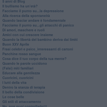
​5 anni di Blog
​Il bullismo ha un’età?
Facciamo il punto su...la depressione
​Alla ricerca della spontaneità
​Quando lasciar andare è fondamentale
Facciamo il punto su...gli attacchi di panico
Di amori, maschere e ruoli
​Amici con cui crescere insieme
​Quando la libertà del bambino deriva dai limiti
Buon XXV Aprile
​Frasi celebri e psico_interessanti di cartoni
​Panchine rosso sangue
​Cosa dice il tuo corpo della tua mente?
​Quando le parole uccidono
​(Falsi) miti familiari
​Educare alla gentilezza
​Cuoricini, cuoricini
I lutti della vita
​Dentro la stanza di terapia
​Il bello della condivisione
Le cose belle
​Gli stili di attaccamento
No, non puoi controllarlo!!!