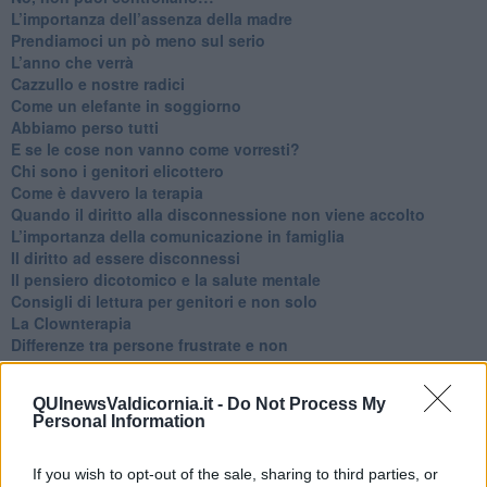
​L’importanza dell’assenza della madre
​Prendiamoci un pò meno sul serio
​L’anno che verrà
​Cazzullo e nostre radici
​Come un elefante in soggiorno
​Abbiamo perso tutti
E se le cose non vanno come vorresti?
​Chi sono i genitori elicottero
Come è davvero la terapia
Quando il diritto alla disconnessione non viene accolto
​L’importanza della comunicazione in famiglia
​Il diritto ad essere disconnessi
​Il pensiero dicotomico e la salute mentale
​Consigli di lettura per genitori e non solo
​La Clownterapia
​Differenze tra persone frustrate e non
L’invisibile fatica mentale
Vacanze a km zero
QUInewsValdicornia.it -
Do Not Process My
​Buone Vacan(si)e!
Personal Information
​Il lato positivo delle cose
​Storie antiche di tempi moderni
​Quello che alle mamme non dicono
If you wish to opt-out of the sale, sharing to third parties, or