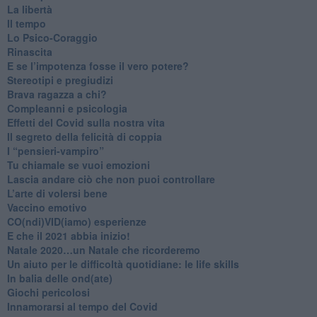
La libertà
​Il tempo
​Lo Psico-Coraggio
Rinascita
​E se l’impotenza fosse il vero potere?
Stereotipi e pregiudizi
​Brava ragazza a chi?
​Compleanni e psicologia
Effetti del Covid sulla nostra vita
Il segreto della felicità di coppia
​I “pensieri-vampiro”
​Tu chiamale se vuoi emozioni
​Lascia andare ciò che non puoi controllare
L’arte di volersi bene
​Vaccino emotivo
CO(ndi)VID(iamo) esperienze
​E che il 2021 abbia inizio!
​Natale 2020…un Natale che ricorderemo
Un aiuto per le difficoltà quotidiane: le life skills
​In balia delle ond(ate)
Giochi pericolosi
Innamorarsi al tempo del Covid