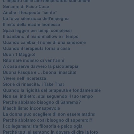
​L'impatto delle alte temperature sull’umore
Sei anni di Psico-Cose
​Anche il terapeuta “sente”
​La forza silenziosa dell'impegno
​Il mito della madre leonessa
Spazi leggeri per tempi complessi
Il bambino, il marshmallow e il tempo
​Quando cambia il nome di una sindrome
​Quando il terapeuta torna a casa
​Buon 1 Maggio!
Ritornare indietro di vent’anni
​A cosa serve davvero la psicoterapia
​Buona Pasqua e … buona rinascita!
​Vivere nell’incertezza
​Storie di rinascita: i Take That
​Quando la rigidità del terapeuta è fondamentale
​Non sei indietro, stai seguendo il tuo tempo
​Perché abbiamo bisogno di Sanremo?
​Maschilismo inconsapevole
​La donna può scegliere di non essere madre!
​Perché abbiamo così bisogno di supereroi?
​I collegamenti tra filosofia e psicologia
​Perché tutti si sentono in dovere di dire la loro