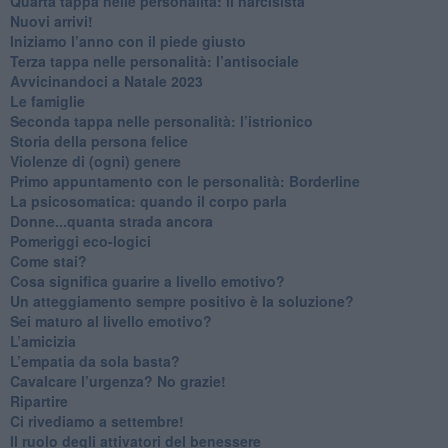
Quarta tappa nelle personalità: il narcisista
​Nuovi arrivi!
​Iniziamo l’anno con il piede giusto
​Terza tappa nelle personalità: l’antisociale
​Avvicinandoci a Natale 2023
Le famiglie
Seconda tappa nelle personalità: l’istrionico
​Storia della persona felice
Violenze di (ogni) genere
​Primo appuntamento con le personalità: Borderline
La psicosomatica: quando il corpo parla
Donne...quanta strada ancora
​Pomeriggi eco-logici
​Come stai?
Cosa significa guarire a livello emotivo?
​Un atteggiamento sempre positivo è la soluzione?
​Sei maturo al livello emotivo?
​L’amicizia
​L’empatia da sola basta?
​Cavalcare l’urgenza? No grazie!
Ripartire
​Ci rivediamo a settembre!
​Il ruolo degli attivatori del benessere