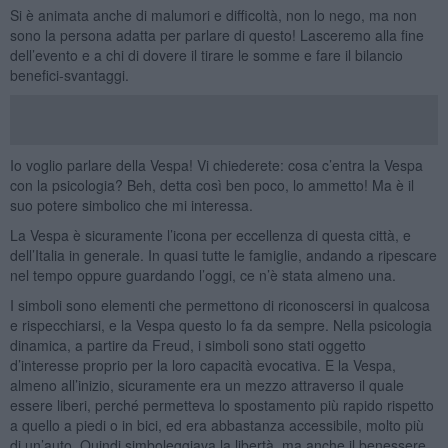
Si è animata anche di malumori e difficoltà, non lo nego, ma non
sono la persona adatta per parlare di questo! Lasceremo alla fine
dell’evento e a chi di dovere il tirare le somme e fare il bilancio
benefici-svantaggi.
Io voglio parlare della Vespa! Vi chiederete: cosa c’entra la Vespa
con la psicologia? Beh, detta così ben poco, lo ammetto! Ma è il
suo potere simbolico che mi interessa.
La Vespa è sicuramente l’icona per eccellenza di questa città, e
dell’Italia in generale. In quasi tutte le famiglie, andando a ripescare
nel tempo oppure guardando l’oggi, ce n’è stata almeno una.
I simboli sono elementi che permettono di riconoscersi in qualcosa
e rispecchiarsi, e la Vespa questo lo fa da sempre. Nella psicologia
dinamica, a partire da Freud, i simboli sono stati oggetto
d’interesse proprio per la loro capacità evocativa. E la Vespa,
almeno all’inizio, sicuramente era un mezzo attraverso il quale
essere liberi, perché permetteva lo spostamento più rapido rispetto
a quello a piedi o in bici, ed era abbastanza accessibile, molto più
di un’auto. Quindi simboleggiava la libertà, ma anche il benessere.