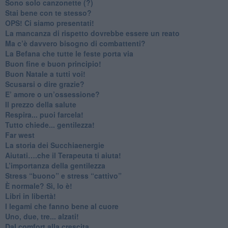
Sono solo canzonette (?)
​Stai bene con te stesso?
​OPS! Ci siamo presentati!
​La mancanza di rispetto dovrebbe essere un reato
​Ma c’è davvero bisogno di combattenti?
​La Befana che tutte le feste porta via
Buon fine e buon principio!
​Buon Natale a tutti voi!
​Scusarsi o dire grazie?
​E’ amore o un’ossessione?
​Il prezzo della salute
​Respira... puoi farcela!
​Tutto chiede... gentilezza!
​Far west
​La storia dei Succhiaenergie
​Aiutati….che il Terapeuta ti aiuta!
​L’importanza della gentilezza
​Stress “buono” e stress “cattivo”
​È normale? Sì, lo è!
​Libri in libertà!
​I legami che fanno bene al cuore
Uno, due, tre... alzati!​
​Dal comfort alla crescita