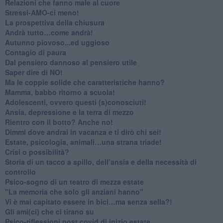
​Relazioni che fanno male al cuore
​Stressi-AMO-ci meno!
​La prospettiva della chiusura
​Andrà tutto…come andrà!
Autunno piovoso...ed uggioso
​Contagio di paura
​Dal pensiero dannoso al pensiero utile
​Saper dire di NO!
​Ma le coppie solide che caratteristiche hanno?
​Mamma, babbo ritorno a scuola!
Adolescenti, ovvero questi (s)conosciuti!
Ansia, depressione e la terra di mezzo
​Rientro con il botto? Anche no!
Dimmi dove andrai in vacanza e ti dirò chi sei!
​Estate, psicologia, animali…una strana triade!
​Crisi o possibilità?
​Storia di un tacco a spillo, dell’ansia e della necessità di
controllo
​Psico-sogno di un teatro di mezza estate
"La memoria che solo gli anziani hanno"
​Vi è mai capitato essere in bici…ma senza sella?!
​Gli ami(ci) che ci tirano su
Psico-riflessioni post covid di inizio estate