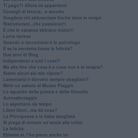
​Ti pago?! Allora mi appartieni!​
​Consigli di lettura…e ascolto
​Scegliete chi abbracciare finché siete in tempo
​Ristrutturare...che passione!!!
​E che le vacanze abbiano inizio!!!
​Lenta ripresa
​Quando a raccontarsi è lo psicologo
​E se la vendetta fosse la felicità?
​Due anni di Blog
​Indipendenti a tutti i costi?
​Ma alla fine che cosa è e cosa non è la terapia?
​Siamo sicuri sia mio nipote?
​Lamentarsi è davvero sempre sbagliato?
​Metti un sabato al Museo Piaggio
​Lo sguardo della poesia e della filosofia
Autosabotaggio
​Lo aspettavo da tempo
​Liberi liberi...ma da cosa?
​La Principessa e la fiaba sbagliata
Si prega di entrare un’ansia alla volta!
​La felicità
​Ebbene sì, l’ho preso anche io!