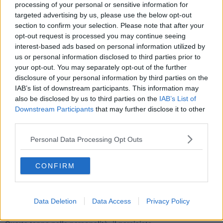
Adultescenza
processing of your personal or sensitive information for
Homo imbecillis
targeted advertising by us, please use the below opt-out
​4 anni di Blog
section to confirm your selection. Please note that after your
Quando il silenzio è aggressivo
opt-out request is processed you may continue seeing
​Il passato, questo conosciuto!
interest-based ads based on personal information utilized by
​Clima ballerino e sbalzi d’umore
us or personal information disclosed to third parties prior to
La maternità
your opt-out. You may separately opt-out of the further
​L’uomo o l’orso?
disclosure of your personal information by third parties on the
Non hanno un amico a teatro​
IAB’s list of downstream participants. This information may
​Tutta una questione di rispetto
also be disclosed by us to third parties on the
IAB’s List of
​Cose che ci esauriscono
Downstream Participants
that may further disclose it to other
​Vespa che passione!
third parties.
​Lasciate ai vostri figli il diritto di piangere
​Parole d’amore regalate al vento
Personal Data Processing Opt Outs
​Essere genitori di un adolescente
​Saper pazientare
​Giornata del Fiocchetto Lilla
CONFIRM
​Venerdì emozionalmente sostenibile
Ma ti ascolti?
Contornati di persone che…
Data Deletion
Data Access
Privacy Policy
Non dare niente per scontato
Che cos’è la dipendenza affettiva?