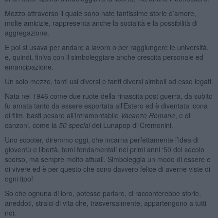
Mezzo attraverso il quale sono nate tantissime storie d’amore,
molte amicizie, rappresenta anche la socialità e la possibilità di
aggregazione.
E poi si usava per andare a lavoro o per raggiungere le università,
e, quindi, finiva con il simboleggiare anche crescita personale ed
emancipazione.
Un solo mezzo, tanti usi diversi e tanti diversi simboli ad esso legati.
Nata nel 1946 come due ruote della rinascita post guerra, da subito
fu amata tanto da essere esportata all’Estero ed è diventata icona
di film, basti pesare all’intramontabile
Vacanze Romane
, e di
canzoni, come la
50 special
dei Lunapop di Cremonini.
Uno scooter, diremmo oggi, che incarna perfettamente l’idea di
gioventù e libertà, temi fondamentali nei primi anni ‘50 del secolo
scorso, ma sempre molto attuali. Simboleggia un modo di essere e
di vivere ed è per questo che sono davvero felice di averne viste di
ogni tipo!
So che ognuna di loro, potesse parlare, ci racconterebbe storie,
aneddoti, stralci di vita che, trasversalmente, appartengono a tutti
noi.