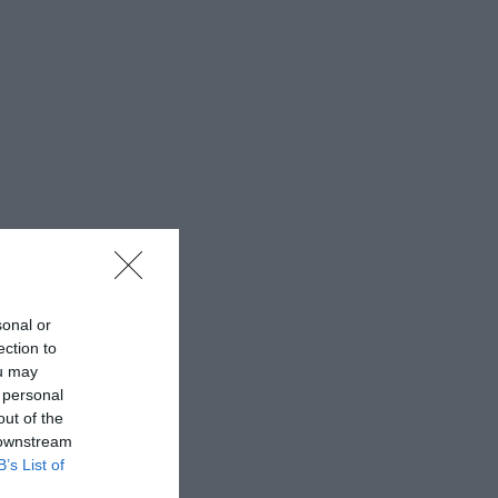
sonal or
ection to
ou may
 personal
out of the
 downstream
B’s List of