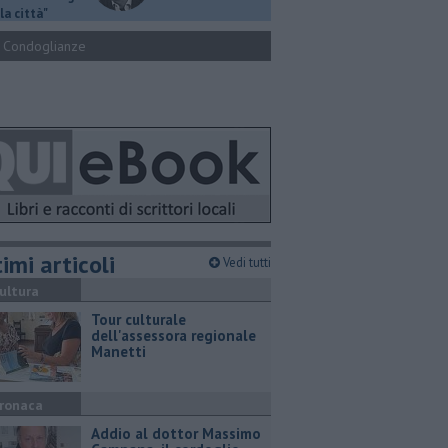
la città"
Condoglianze
imi articoli
Vedi tutti
ultura
Tour culturale
dell'assessora regionale
Manetti
ronaca
Addio al dottor Massimo