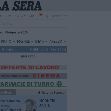
26°
34°
:
PIOMBINO
QuiNews.net
vedì
06 Agosto 2026
PRATO
FIRENZE
SIENA
AREZZO
Animali
Pubblicità
Contatti
SUVERETO
ui Blog
di Riccardo Ferrucci
INCONTRI
ucca la mostra
D'ARTE
Marcello
selli “Dialoghi