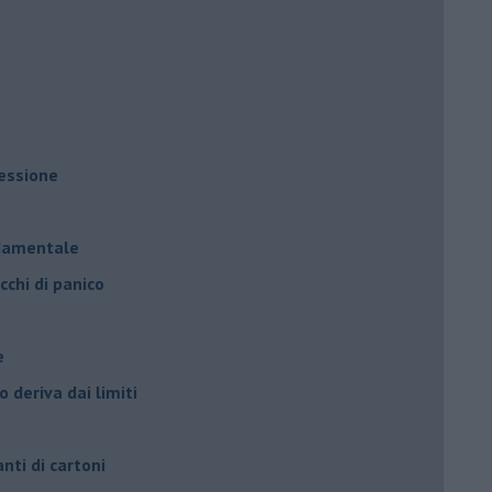
ressione
à
ndamentale
cchi di panico
e
 deriva dai limiti
anti di cartoni