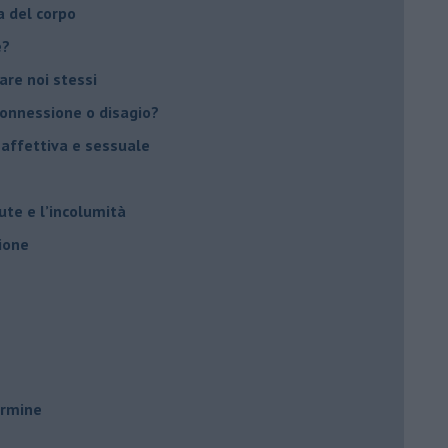
a del corpo
e?
vare noi stessi
 connessione o disagio?
 affettiva e sessuale
ute e l’incolumità
ione
ermine