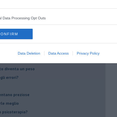
do il tuo tempo
Sanremo?
l Data Processing Opt Outs
on essere madre!
CONFIRM
di supereroi?
 psicologia
Data Deletion
Data Access
Privacy Policy
ere di dire la loro
to diventa un peso
li errori?
ventano preziose
rle meglio
 psicoterapia?