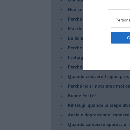
​Non sei indietro, stai seguen
​Perché abbiamo bisogno di 
Persona
​Maschilismo inconsapevole
​La donna può scegliere di n
​Perché abbiamo così bisogno 
​I collegamenti tra filosofia e
​Perché tutti si sentono in dov
​Quando crescere troppo pres
​Perché non impariamo mai dag
​Buone Feste!
​Kintsugi: quando le crepe di
Ansia e depressione: conosce
Quando cambiare approccio in