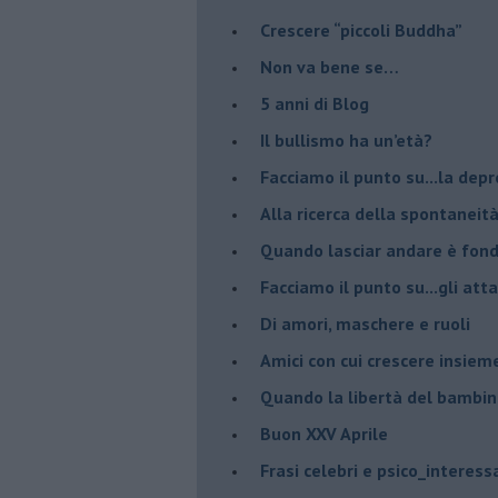
​Crescere “piccoli Buddha”
Non va bene se…
​5 anni di Blog
​Il bullismo ha un’età?
Facciamo il punto su...la dep
​Alla ricerca della spontaneit
​Quando lasciar andare è fo
Facciamo il punto su...gli atta
Di amori, maschere e ruoli
​Amici con cui crescere insiem
​Quando la libertà del bambino
Buon XXV Aprile
​Frasi celebri e psico_interess