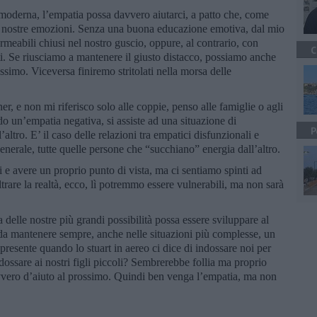
à moderna, l’empatia possa davvero aiutarci, a patto che, come
le nostre emozioni. Senza una buona educazione emotiva, dal mio
rmeabili chiusi nel nostro guscio, oppure, al contrario, con
C
i. Se riusciamo a mantenere il giusto distacco, possiamo anche
ossimo. Viceversa finiremo stritolati nella morsa delle
er, e non mi riferisco solo alle coppie, penso alle famiglie o agli
do un’empatia negativa, si assiste ad una situazione di
P
altro. E’ il caso delle relazioni tra empatici disfunzionali e
n generale, tutte quelle persone che “succhiano” energia dall’altro.
 e avere un proprio punto di vista, ma ci sentiamo spinti ad
trare la realtà, ecco, lì potremmo essere vulnerabili, ma non sarà
elle nostre più grandi possibilità possa essere sviluppare al
 da mantenere sempre, anche nelle situazioni più complesse, un
 presente quando lo stuart in aereo ci dice di indossare noi per
dossare ai nostri figli piccoli? Sembrerebbe follia ma proprio
vvero d’aiuto al prossimo. Quindi ben venga l’empatia, ma non