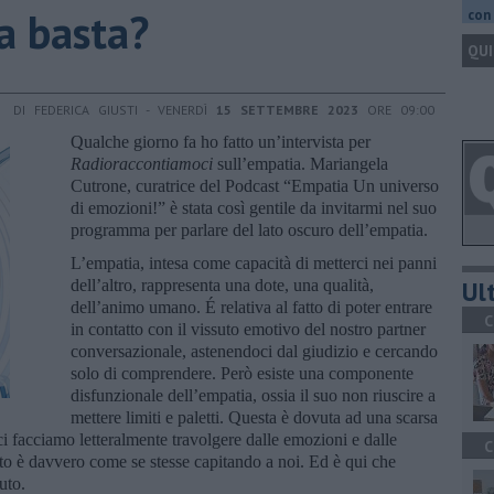
la basta?
con 
QUI
DI FEDERICA GIUSTI - VENERDÌ
15 SETTEMBRE 2023
ORE 09:00
Qualche giorno fa ho fatto un’intervista per
Radioraccontiamoci
sull’empatia. Mariangela
Cutrone, curatrice del Podcast “Empatia Un universo
di emozioni!” è stata così gentile da invitarmi nel suo
programma per parlare del lato oscuro dell’empatia.
L’empatia, intesa come capacità di metterci nei panni
Ult
dell’altro, rappresenta una dote, una qualità,
dell’animo umano. É relativa al fatto di poter entrare
C
in contatto con il vissuto emotivo del nostro partner
conversazionale, astenendoci dal giudizio e cercando
solo di comprendere. Però esiste una componente
disfunzionale dell’empatia, ossia il suo non riuscire a
mettere limiti e paletti. Questa è dovuta ad una scarsa
ci facciamo letteralmente travolgere dalle emozioni e dalle
C
utto è davvero come se stesse capitando a noi. Ed è qui che
uto.