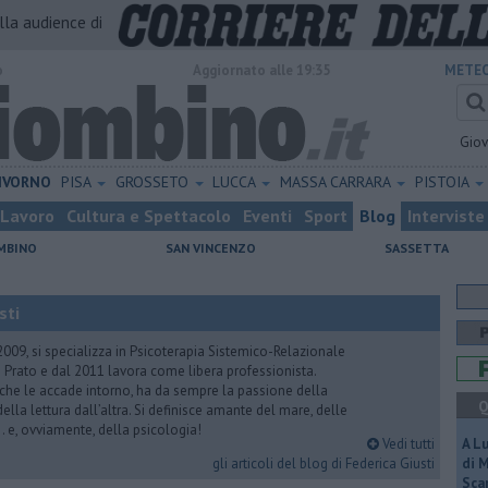
alla audience di
o
Aggiornato alle 19:35
METEO
Gio
IVORNO
PISA
GROSSETO
LUCCA
MASSA CARRARA
PISTOIA
Lavoro
Cultura e Spettacolo
Eventi
Sport
Blog
Interviste
MBINO
SAN VINCENZO
SASSETTA
sti
2009, si specializza in Psicoterapia Sistemico-Relazionale
 Prato e dal 2011 lavora come libera professionista.
 che le accade intorno, ha da sempre la passione della
Q
ella lettura dall’altra. Si definisce amante del mare, delle
 e, ovviamente, della psicologia!
Vedi tutti
A L
gli articoli del blog di Federica Giusti
di 
Scar