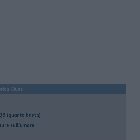
erica Giusti
 QB (quanto basta)
ture sull’umore