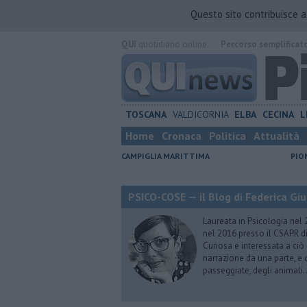
Questo sito contribuisce 
QUI
quotidiano online.
Percorso semplificat
TOSCANA
VALDICORNIA
ELBA
CECINA
L
Home
Cronaca
Politica
Attualità
CAMPIGLIA MARITTIMA
PIO
PSICO-COSE — il Blog di Federica Giu
Laureata in Psicologia nel 
nel 2016 presso il CSAPR di
Curiosa e interessata a ciò
narrazione da una parte, e d
passeggiate, degli animali…