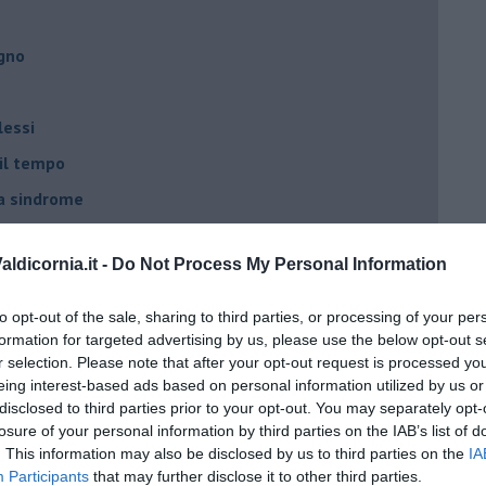
egno
lessi
 il tempo
na sindrome
casa
ldicornia.it -
Do Not Process My Personal Information
i
to opt-out of the sale, sharing to third parties, or processing of your per
oterapia
formation for targeted advertising by us, please use the below opt-out s
r selection. Please note that after your opt-out request is processed y
scita!
eing interest-based ads based on personal information utilized by us or
disclosed to third parties prior to your opt-out. You may separately opt-
losure of your personal information by third parties on the IAB’s list of
t
. This information may also be disclosed by us to third parties on the
IA
Participants
that may further disclose it to other third parties.
peuta è fondamentale