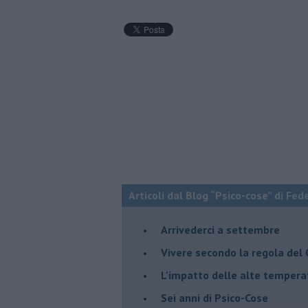
Articoli dal Blog “Psico-cose” di Fed
​Arrivederci a settembre
​Vivere secondo la regola del
​L'impatto delle alte tempera
Sei anni di Psico-Cose