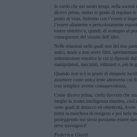
Io credo che nei nostri tempi, nella societ
dicevo prima, siamo in grado di regolare 
punto di vista, finiremo con l’essere o impe
l’essere altamente e pericolosamente espost
essere obiettivi e, quindi, di sostegno al pr
conseguenze del vissuto dell’altro.
Nelle relazioni nelle quali uno dei due partn
amici, tende a non avere filtri, sperimentan
sottomissione emotiva in cui si dipende dall’
manipolatori, narcisisti, vittimisti e, più i
Quando non si è in grado di rimanere lucidi
assumere come unica lente attraverso cui fil
così semplice averne consapevolezza.
Come dicevo prima, credo davvero che una d
meglio la nostra intelligenza emotiva, così
certo gradi di distacco ed obiettività. Avete
primi la maschera di ossigeno e poi farla in
proteggendo noi stessi possiamo essere da
deve travolgerci!
Federica Giusti