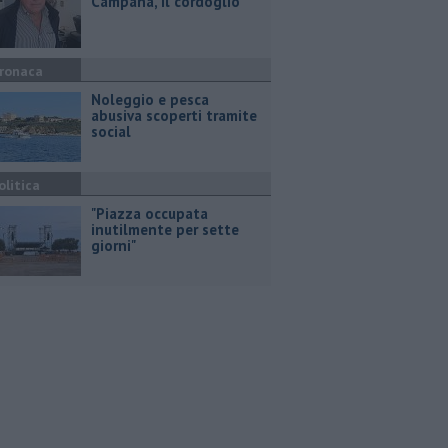
Campana, il cordoglio
ronaca
Noleggio e pesca
abusiva scoperti tramite
social
olitica
"Piazza occupata
inutilmente per sette
giorni"